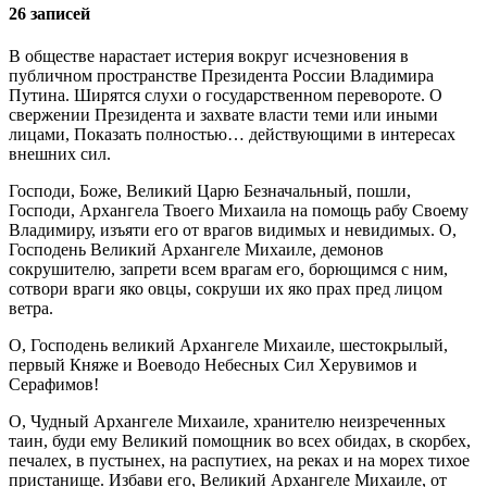
26 записей
В обществе нарастает истерия вокруг исчезновения в
публичном пространстве Президента России Владимира
Путина. Ширятся слухи о государственном перевороте. О
свержении Президента и захвате власти теми или иными
лицами, Показать полностью… действующими в интересах
внешних сил.
Господи, Боже, Великий Царю Безначальный, пошли,
Господи, Архангела Твоего Михаила на помощь рабу Своему
Владимиру, изъяти его от врагов видимых и невидимых. О,
Господень Великий Архангеле Михаиле, демонов
сокрушителю, запрети всем врагам его, борющимся с ним,
сотвори враги яко овцы, сокруши их яко прах пред лицом
ветра.
О, Господень великий Архангеле Михаиле, шестокрылый,
первый Княже и Воеводо Небесных Сил Херувимов и
Серафимов!
О, Чудный Архангеле Михаиле, хранителю неизреченных
таин, буди ему Великий помощник во всех обидах, в скорбех,
печалех, в пустынех, на распутиех, на реках и на морех тихое
пристанище. Избави его, Великий Архангеле Михаиле, от