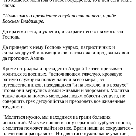
слова:
“Помолимся о президенте государства нашего, о рабе
Божьем Владимире.
Да вразумит его, и укрепит, и сохранит его от всякого зла
Господь.
Да приведет к нему Господь мудрых, патриотичных и
сильных друзей и помощников, наглых же и продажных вон
да прогонит. Аминь.
Кроме патриарха и президента Андрей Ткачев призывает
молиться за военных, “исполняющем тяжелую, кровавую
ратную службу на пользу нашу и всего мира”, за
путешественников, находящихся “и на вокзале, и в воздухе”,
чтобы они вернулись домой живыми и здоровыми. Молитва
также должна помочь молодым людям обрести супруга, не
совершить грех детоубийства и преодолеть все жизненные
трудности.
“Молиться нужно, мы находимся на грани больших
испытаний. Мы уже вошли в зону серьезной турбулентности,
а молитва поможет выйти из нее. Враги наши да сокрушатся –
плечи наши расправятся. Но для этого нужно ваше участие”, –