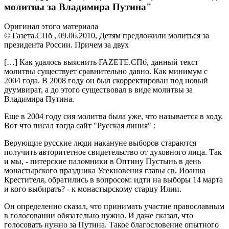
молитвы за Владимира Путина"
Оригинал этого материала
© Газета.СПб , 09.06.2010, Детям предложили молиться за
президента России. Причем за двух
[…] Как удалось выяснить ГАZЕТЕ.СПб, данный текст
молитвы существует сравнительно давно. Как минимум с
2004 года. В 2008 году он был скорректирован под новый
дуумвират, а до этого существовал в виде молитвы за
Владимира Путина.
Еще в 2004 году сия молитва была уже, что называется в ходу.
Вот что писал тогда сайт "Русская линия" :
Верующие русские люди накануне выборов стараются
получить авторитетное свидетельство от духовного лица. Так
и мы, - питерские паломники в Оптину Пустынь в день
монастырского праздника Усекновения главы св. Иоанна
Крестителя, обратились в вопросом: идти на выборы 14 марта
и кого выбирать? - к монастырскому старцу Илии.
Он определенно сказал, что принимать участие православным
в голосовании обязательно нужно. И даже сказал, что
голосовать нужно за Путина. Такое благословение опытного