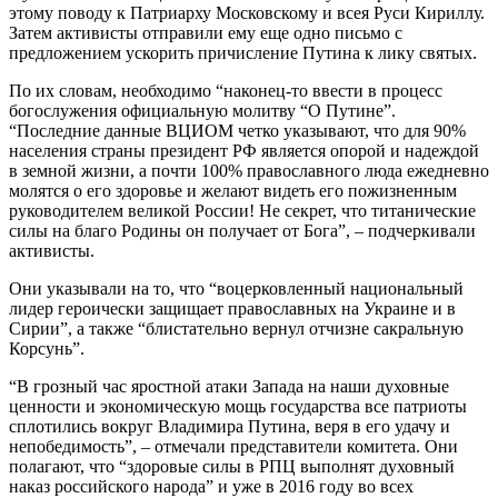
этому поводу к Патриарху Московскому и всея Руси Кириллу.
Затем активисты отправили ему еще одно письмо с
предложением ускорить причисление Путина к лику святых.
По их словам, необходимо “наконец-то ввести в процесс
богослужения официальную молитву “О Путине”.
“Последние данные ВЦИОМ четко указывают, что для 90%
населения страны президент РФ является опорой и надеждой
в земной жизни, а почти 100% православного люда ежедневно
молятся о его здоровье и желают видеть его пожизненным
руководителем великой России! Не секрет, что титанические
силы на благо Родины он получает от Бога”, – подчеркивали
активисты.
Они указывали на то, что “воцерковленный национальный
лидер героически защищает православных на Украине и в
Сирии”, а также “блистательно вернул отчизне сакральную
Корсунь”.
“В грозный час яростной атаки Запада на наши духовные
ценности и экономическую мощь государства все патриоты
сплотились вокруг Владимира Путина, веря в его удачу и
непобедимость”, – отмечали представители комитета. Они
полагают, что “здоровые силы в РПЦ выполнят духовный
наказ российского народа” и уже в 2016 году во всех