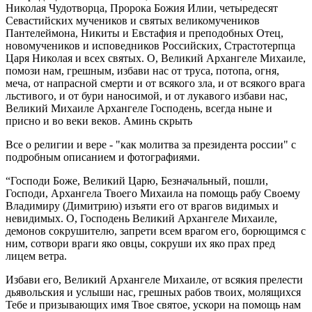
Николая Чудотворца, Пророка Божия Илии, четыредесят
Севастийских мучеников и святых великомучеников
Пантелеймона, Никиты и Евстафия и преподобных Отец,
новомучеников и исповедников Российских, Страстотерпца
Царя Николая и всех святых. О, Великий Архангеле Михаиле,
помози нам, грешным, избави нас от труса, потопа, огня,
меча, от напрасной смерти и от всякого зла, и от всякого врага
льстивого, и от бури наносимой, и от лукавого избави нас,
Великий Михаиле Архангеле Господень, всегда ныне и
присно и во веки веков. Аминь скрыть
Все о религии и вере - "как молитва за президента россии" с
подробным описанием и фотографиями.
“Господи Боже, Великий Царю, Безначальный, пошли,
Господи, Архангела Твоего Михаила на помощь рабу Своему
Владимиру (Димитрию) изъяти его от врагов видимых и
невидимых. О, Господень Великий Архангеле Михаиле,
демонов сокрушителю, запрети всем врагом его, борющимся с
ним, сотвори враги яко овцы, сокруши их яко прах пред
лицем ветра.
Избави его, Великий Архангеле Михаиле, от всякия прелести
дьявольския и услыши нас, грешных рабов твоих, молящихся
Тебе и призывающих имя Твое святое, ускори на помощь нам