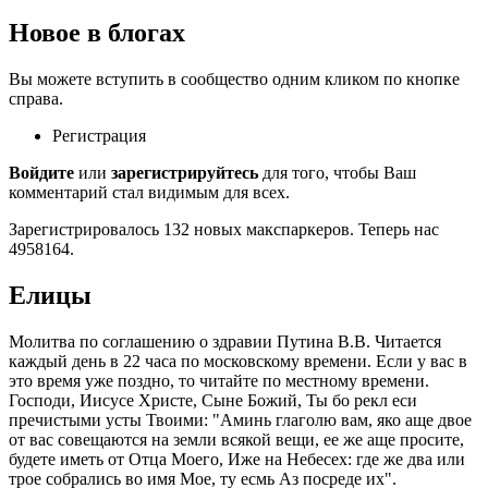
Новое в блогах
Вы можете вступить в сообщество одним кликом по кнопке
справа.
Регистрация
Войдите
или
зарегистрируйтесь
для того, чтобы Ваш
комментарий стал видимым для всех.
Зарегистрировалось 132 новых макспаркеров. Теперь нас
4958164.
Елицы
Молитва по соглашению о здравии Путина В.В. Читается
каждый день в 22 часа по московскому времени. Если у вас в
это время уже поздно, то читайте по местному времени.
Господи, Иисусе Христе, Сыне Божий, Ты бо рекл еси
пречистыми усты Твоими: "Аминь глаголю вам, яко аще двое
от вас совещаются на земли всякой вещи, ее же аще просите,
будете иметь от Отца Моего, Иже на Небесех: где же два или
трое собрались во имя Мое, ту есмь Аз посреде их".