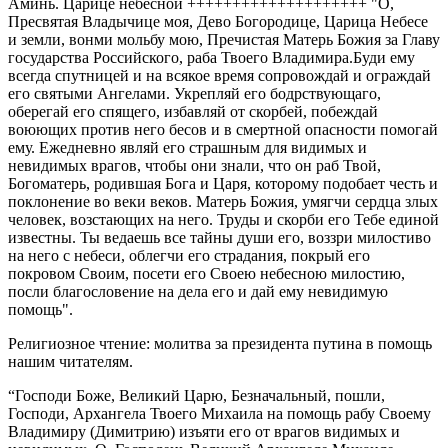
Аминь. Царице небесной ++++++++++++++++++++ "О,
Пресвятая Владычице моя, Дево Богородице, Царица Небесе
и земли, вонми мольбу мою, Пречистая Матерь Божия за Главу
государства Российского, раба Твоего Владимира.Буди ему
всегда спутницей и на всякое время сопровождай и ограждай
его святыми Ангелами. Укрепляй его бодрствующаго,
оберегай его спящего, избавляй от скорбей, побеждай
воюющих против него бесов и в смертной опасности помогай
ему. Ежедневно являй его страшным для видимых и
невидимых врагов, чтобы они знали, что он раб Твой,
Богоматерь, родившая Бога и Царя, которому подобает честь и
поклонение во веки веков. Матерь Божия, умягчи сердца злых
человек, возстающих на него. Труды и скорби его Тебе единой
известны. Ты ведаешь все тайны души его, воззри милостиво
на него с небеси, облегчи его страдания, покрый его
покровом Своим, посети его Своею небесною милостию,
посли благословение на дела его и дай ему невидимую
помощь".
Религиозное чтение: молитва за президента путина в помощь
нашим читателям.
“Господи Боже, Великий Царю, Безначальный, пошли,
Господи, Архангела Твоего Михаила на помощь рабу Своему
Владимиру (Димитрию) изъяти его от врагов видимых и