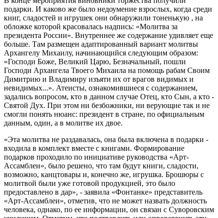
В конце мероприятия виновники торжества получили
подарки. И каково же было недоумение взрослых, когда среди
книг, сладостей и игрушек они обнаружили тоненькую , на
обложке которой красовалась надпись: «Молитва за
президента России». Внутреннее же содержание удивляет еще
больше. Там размещен адаптированный вариант молитвы
Архангелу Михаилу, начинающийся следующим образом:
«Господи Боже, Великий Царю, Безначальный, пошли
Господи Архангела Твоего Михаила на помощь рабам Своим
Димитрию и Владимиру изъяти их от врагов видимых и
невидимых...». Атеисты, ознакомившиеся с содержанием,
задались вопросом, кто в данном случае Отец, кто Сын, а кто -
Святой Дух. При этом ни безбожники, ни верующие так и не
смогли понять нюанс: президент в стране, по официальным
данным, один, а в молитве их двое.
«Эта молитва не раздавалась, она была включена в подарки -
входила в комплект вместе с книгами. Формирование
подарков проходило по инициативе руководства «Арт-
Ассамблеи», было решено, что там будут книги, сладости,
возможно, канцтовары и, конечно же, игрушка. Брошюры с
молитвой были уже готовой продукцией, это было
предоставлено в дар», - заявила «Фонтанке» представитель
«Арт-Ассамблеи», отметив, что не может назвать должность
человека, однако, по ее информации, он связан с Суворовским