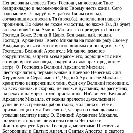
Непреложны словеса Твоя, Господи, милосердие Твое
безприкладно и человеколюбию Твоему несть конца. Сего
ради молим Тя: даруй нам, рабам Твоим (имена),
согласившимся просить Тя (просьба), исполнения нашего
прошения. Но обаче не якоже мы хотим, но якоже Ты. Да будет
во веки воля Твоя. Аминь. Молитва за президента России
Господи Боже, Великий Царю, Безначальный, пошли,
Господи, Архангела Твоего Михаила на помощь рабу Своему
Владимиру изъяти его от врагов видимых и невидимых. О,
Господень Великий Архангеле Михаиле, демонов
сокрушителю, запрети всем врагом его, борющимся с ним,
сотвори враги яко овцы, сокруши их яко прах пред лицем
ветра. О, Господень Великий Архангеле Михаиле,
шестокрылатый, первый Княже и Воеводо Небесных Сил
Херувимов и Серафимов. О, Чудный Архангеле Михаиле,
хранителю неизреченных тайн, буди ему Великий помощник,
во всех обидах, в скорбях, печалях, в пустынях, на распутиях,
на реках и на морях тихое пристанище. Избави его, Великий
Архангеле Михаиле, от всякия прелести дьявольския и
услыши нас, грешных рабов твоих, молящихся Тебе и
призывающих имя Твое святое, ускори на помощь нам и
услыши молитву нашу. О, Великий Архангеле Михаиле,
победи вся противящиеся нам силою Честнаго и
Животворящего Креста Господня, молитвами Пресвятыя
Богородицы и Святых Ангел, и Святых Апостол, и святого