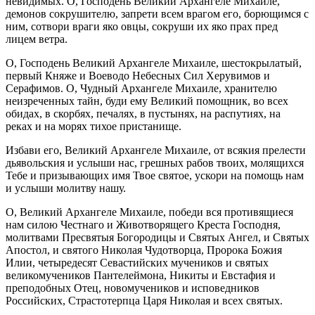
невидимых. О, Господень Великий Архангеле Михаиле,
демонов сокрушителю, запрети всем врагом его, борющимся с
ним, сотвори враги яко овцы, сокруши их яко прах пред
лицем ветра.
О, Господень Великий Архангеле Михаиле, шестокрылатый,
первый Княже и Воеводо Небесных Сил Херувимов и
Серафимов. О, Чудный Архангеле Михаиле, хранителю
неизреченных тайн, буди ему Великий помощник, во всех
обидах, в скорбях, печалях, в пустынях, на распутиях, на
реках и на морях тихое пристанище.
Избави его, Великий Архангеле Михаиле, от всякия прелести
дьявольския и услыши нас, грешных рабов твоих, молящихся
Тебе и призывающих имя Твое святое, ускори на помощь нам
и услыши молитву нашу.
О, Великий Архангеле Михаиле, победи вся противящиеся
нам силою Честнаго и Животворящего Креста Господня,
молитвами Пресвятыя Богородицы и Святых Ангел, и Святых
Апостол, и святого Николая Чудотворца, Пророка Божия
Илии, четыредесят Севастийских мучеников и святых
великомучеников Пантелеймона, Никиты и Евстафия и
преподобных Отец, новомучеников и исповедников
Российских, Страстотерпца Царя Николая и всех святых.