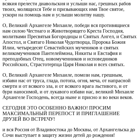
всякия прелести диавольския и услыши нас, грешных рабов
твоих, молящихся Тебе и призывающих имя Твое святое,
ускори на помощь нам и услыши молитву нашу.
О, Великий Архангеле Михаиле, победи вся противящиеся
нам силою Честнаго и Животворящего Креста Господня,
молитвами Пресвятыя Богородицы и Святых Ангел, и Святых
Апостол, и Святаго Николая Чудотворца, Пророка Божия
Илии, четыредесят Севастийских мучеников и святых
великомучеников Пантелеймона, Никиты и Евстафия и
преподобных Отец, новомученников и исповедников
Российских, Страстотерпца Царя Николая и всех святых.
О, Великий Архангеле Михаиле, помози нам, грешным,
избави нас от труса, глада, потопа, огня, меча, от напрасной
смерти и от всякого зла, и от всякого врага льстивого, и от
бури наносимой, и от лукавого избави нас, великий Михаиле
Архангеле Господень, всегда ныне и присно и во веки веков.
СЕГОДНЯ ЭТО ОСОБЕННО ВАЖНО! ПРОСИМ
МАКСИМАЛЬНЫЙ ПЕРЕПОСТ И ПРИГЛАШЕНИЕ
ДРУЗЕЙ ВО ВСТРЕЧУ!
и вся Россия от Владивостока до Москвы, от Архангельска до
Сочи выступает в защиту жизни детей до рождения!