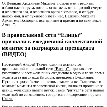
О, Великий Архангеле Михаиле, помози нам, грешным,
избави нас от труса, потопа, огня, меча, от напрасной смерти
и от всякого зла, и от всякого врага льстивого, и от бури
наносимой, и от лукавого избави нас, Великий Михаиле
Архангеле Господень, всегда ныне и присно и во веки веков.
Аминь”.
В православной сети “Елицы”
призвали к ежедневной коллективной
молитве за патриарха и президента
(ВИДЕО)
Протоиерей Андрей Ткачев, один из активистов
православной социальной сети
“Елицы”
, призывал ее
участников и всех желающих ежедневно в одно и то же время
молиться за патриарха Кирилла, президента Владимира
Путина, за российское воинство, а также за все “ключевые и
важные” моменты человеческой жизни, включая прошение за
девиц, желающих выйти замуж. Такой “ритуал” в сети назван
молитвой по соглашению, говорится в информации портала
Ura.ru
.
Что касается молитвы о главе государства, то в ней есть такие