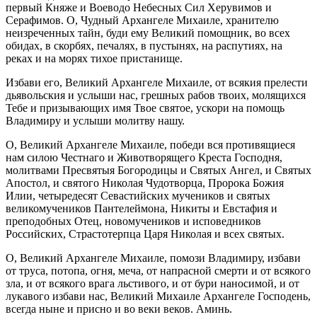
первый Княже и Воеводо Небесных Сил Херувимов и
Серафимов. О, Чудный Архангеле Михаиле, хранителю
неизреченных тайн, буди ему Великий помощник, во всех
обидах, в скорбях, печалях, в пустынях, на распутиях, на
реках и на морях тихое пристанище.
Избави его, Великий Архангеле Михаиле, от всякия прелести
дьявольския и услыши нас, грешных рабов твоих, молящихся
Тебе и призывающих имя Твое святое, ускори на помощь
Владимиру и услыши молитву нашу.
О, Великий Архангеле Михаиле, победи вся противящиеся
нам силою Честнаго и Животворящего Креста Господня,
молитвами Пресвятыя Богородицы и Святых Ангел, и Святых
Апостол, и святого Николая Чудотворца, Пророка Божия
Илии, четыредесят Севастийских мучеников и святых
великомучеников Пантелеймона, Никиты и Евстафия и
преподобных Отец, новомучеников и исповедников
Российских, Страстотерпца Царя Николая и всех святых.
О, Великий Архангеле Михаиле, помози Владимиру, избави
от труса, потопа, огня, меча, от напрасной смерти и от всякого
зла, и от всякого врага льстивого, и от бури наносимой, и от
лукавого избави нас, Великий Михаиле Архангеле Господень,
всегда ныне и присно и во веки веков. Аминь.