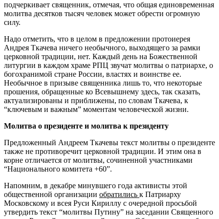
подчеркивает священник, отмечая, что общая единовременная
молитва десятков тысяч человек может обрести огромную
силу.
Надо отметить, что в целом в предложении протоиерея
Андрея Ткачева ничего необычного, выходящего за рамки
церковной традиции, нет. Каждый день на Божественной
литургии в каждом храме РПЦ звучат молитвы о патриархе, о
богохранимой стране России, властях и воинстве ее.
Необычное в призыве священника лишь то, что некоторые
прошения, обращенные ко Всевышнему здесь, так сказать,
актуализированы и приближены, по словам Ткачева, к
“ключевым и важным” моментам человеческой жизни.
Молитва о президенте и молитва к президенту
Предложенный Андреем Ткачевы текст молитвы о президенте
также не противоречит церковной традиции. И этим она в
корне отличается от молитвы, сочиненной участниками
“Национального комитета +60”.
Напомним, в декабре минувшего года активисты этой
общественной организации
обратились
к Патриарху
Московскому и всея Руси Кириллу с очередной просьбой
утвердить текст “молитвы Путину” на заседании Священного