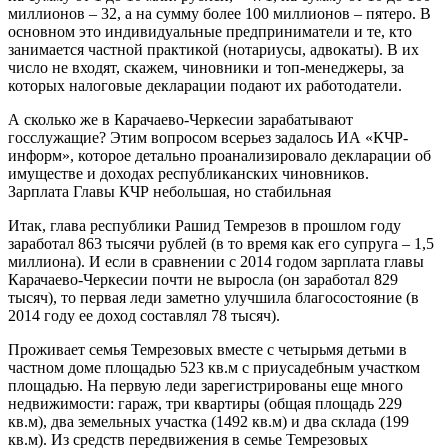
миллионов – 32, а на сумму более 100 миллионов – пятеро. В
основном это индивидуальные предприниматели и те, кто
занимается частной практикой (нотариусы, адвокаты). В их
число не входят, скажем, чиновники и топ-менеджеры, за
которых налоговые декларации подают их работодатели.
А сколько же в Карачаево-Черкесии зарабатывают
госслужащие? Этим вопросом всерьез задалось ИА «КЧР-
информ», которое детально проанализировало декларации об
имуществе и доходах республиканских чиновников.
Зарплата Главы КЧР небольшая, но стабильная
Итак, глава республики Рашид Темрезов в прошлом году
заработал 863 тысячи рублей (в то время как его супруга – 1,5
миллиона). И если в сравнении с 2014 годом зарплата главы
Карачаево-Черкесии почти не выросла (он заработал 829
тысяч), то первая леди заметно улучшила благосостояние (в
2014 году ее доход составлял 78 тысяч).
Проживает семья Темрезовых вместе с четырьмя детьми в
частном доме площадью 523 кв.м с приусадебным участком
площадью. На первую леди зарегистрированы еще много
недвижимости: гараж, три квартиры (общая площадь 229
кв.м), два земельных участка (1492 кв.м) и два склада (199
кв.м). Из средств передвижения в семье Темрезовых