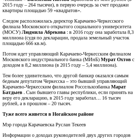
2015 году – 264 тысячи), в первую очередь за счет продажи
квартиры площадью 59 «квадратов».
Следом расположилась директор Карачаево-Черкесского
филиала Московского открытого социального университета
(МОСУ)
Людмила Абрекова
: в 2016 году она заработала 8,3
миллиона (судя по декларации, продала земельный участок
площадью 666 кв.м).
Потом идет управляющий Карачаево-Черкесским филиалом
Московского индустриального банка (МИнБ)
Мурат Охтов
с
доходом в 8,2 миллиона (в 2015 году – 5,4 миллиона).
Тем более удивительно, что другой банкир оказался самым
бедным депутатом Черкесска – это бывший управляющий
Карачаево-Черкесским филиалом Россельхозбанка
Марат
Батдыев
. Сын бывшего главы республики, если принять на
веру его декларацию, в 2015 году заработал… 16 тысяч
рублей, а в прошлом – 20 тысяч.
Туже всего живется в Ногайском районе
Мэр города Карачаевска Руслан Текеев
Информации о доходах руководителей двух других городов