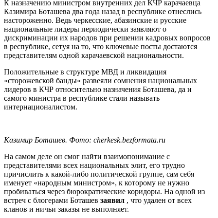
К назначению министром внутренних дел КЧР карачаевца
Казимира Боташева два года назад в республике отнеслись
настороженно. Ведь черкесские, абазинские и русские
национальные лидеры периодически заявляют о
дискриминации их народов при решении кадровых вопросов
в республике, сетуя на то, что ключевые посты достаются
представителям одной карачаевской национальности.
Положительные в структуре МВД и ликвидация
«сторожевской банды» развеяли сомнения национальных
лидеров в КЧР относительно назначения Боташева, да и
самого министра в республике стали называть
интернационалистом.
Казимир Боташев. Фото: cherkesk.bezformata.ru
На самом деле он смог найти взаимопонимание с
представителями всех национальных элит, его трудно
причислить к какой-либо политической группе, сам себя
именует «народным министром», к которому не нужно
пробиваться через бюрократические коридоры. На одной из
встреч с блогерами Боташев
заявил
, что удален от всех
кланов и ничьи заказы не выполняет.