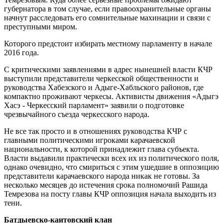
губернатора в том случае, если правоохранительные органы
начнут расследовать его сомнительные махинации и связи с
преступными миром.
Которого предстоит избирать местному парламенту в начале
2016 года.
С критическими заявлениями в адрес нынешней власти КЧР
выступили представители черкесской общественности и
руководства Хабезского и Адыге-Хабльского районов, где
компактно проживают черкесы. Активисты движения «Адыгэ
Хасэ - Черкесский парламент» заявили о подготовке
чрезвычайного съезда черкесского народа.
Не все так просто и в отношениях руководства КЧР с
главными политическими игроками карачаевской
национальности, к которой принадлежит глава субъекта.
Власти выдавили практически всех их из политического поля,
однако очевидно, что смириться с этим ушедшие в оппозицию
представители карачаевского народа никак не готовы. За
несколько месяцев до истечения срока полномочий Рашида
Темрезова на посту главы КЧР оппозиция начала выходить из
тени.
Батдыевско-каитовский клан