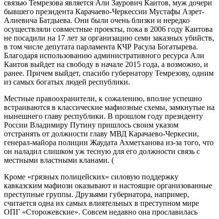
связью Темрезова является Али Заурович Каитов, муж дочери
бывшего президента Карачаево-Черкессии Мустафы Азрет-
Алиевича Батдыева. Они были очень близки и нередко
осуществляли совместные проекты, пока в 2006 году Каитова
не посадили на 17 лет за организацию семи заказных убийств,
в том числе депутата парламента КЧР Расула Богатырева.
Благодаря использованию административного ресурса Али
Каитов выйдет на свободу в начале 2015 года, а возможно, и
ранее. Причем выйдет, спасибо губернатору Темрезову, одним
из самых богатых людей республики.
Местные правоохранители, к сожалению, вполне успешно
встраиваются в классические мафиозные схемы, замкнутые на
нынешнего главу республики. В прошлом году президенту
России Владимиру Путину пришлось своим указом
отстранять от должности главу МВД Карачаево-Черкесии,
генерал-майора полиции Жаудата Ахметханова из-за того, что
он наладил слишком уж тесную для его должности связь с
местными властными кланами. (
Кроме «грязных полицейских» силовую поддержку
кавказским мафиози оказывают и настоящие организованные
преступные группы. Друзьями губернатора, например,
считается одна их самых влиятельных в преступном мире
ОПГ «Сторожевские». Совсем недавно она прославилась