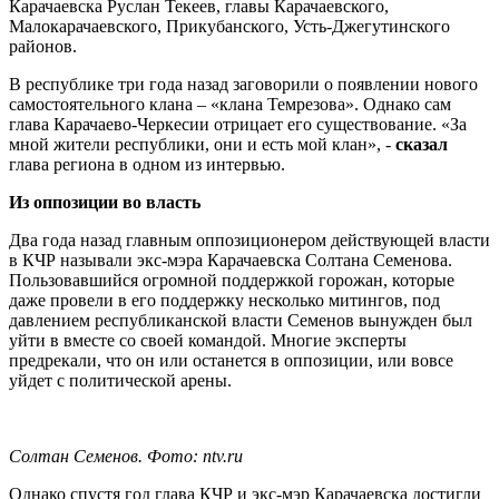
Карачаевска Руслан Текеев, главы Карачаевского,
Малокарачаевского, Прикубанского, Усть-Джегутинского
районов.
В республике три года назад заговорили о появлении нового
самостоятельного клана – «клана Темрезова». Однако сам
глава Карачаево-Черкесии отрицает его существование. «За
мной жители республики, они и есть мой клан», -
сказал
глава региона в одном из интервью.
Из оппозиции во власть
Два года назад главным оппозиционером действующей власти
в КЧР называли экс-мэра Карачаевска Солтана Семенова.
Пользовавшийся огромной поддержкой горожан, которые
даже провели в его поддержку несколько митингов, под
давлением республиканской власти Семенов вынужден был
уйти в вместе со своей командой. Многие эксперты
предрекали, что он или останется в оппозиции, или вовсе
уйдет с политической арены.
Солтан Семенов. Фото: ntv.ru
Однако спустя год глава КЧР и экс-мэр Карачаевска достигли