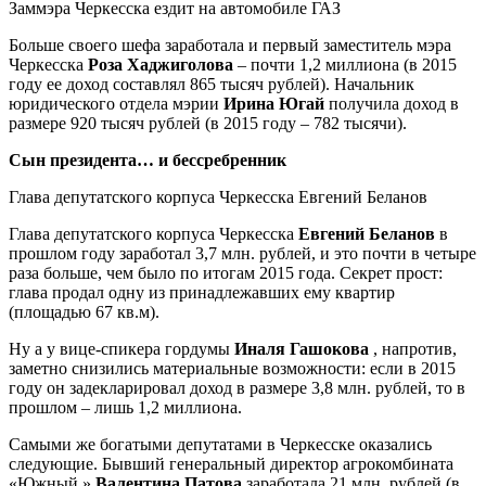
Заммэра Черкесска ездит на автомобиле ГАЗ
Больше своего шефа заработала и первый заместитель мэра
Черкесска
Роза Хаджиголова
– почти 1,2 миллиона (в 2015
году ее доход составлял 865 тысяч рублей). Начальник
юридического отдела мэрии
Ирина Югай
получила доход в
размере 920 тысяч рублей (в 2015 году – 782 тысячи).
Сын президента… и бессребренник
Глава депутатского корпуса Черкесска Евгений Беланов
Глава депутатского корпуса Черкесска
Евгений Беланов
в
прошлом году заработал 3,7 млн. рублей, и это почти в четыре
раза больше, чем было по итогам 2015 года. Секрет прост:
глава продал одну из принадлежавших ему квартир
(площадью 67 кв.м).
Ну а у вице-спикера гордумы
Иналя Гашокова
, напротив,
заметно снизились материальные возможности: если в 2015
году он задекларировал доход в размере 3,8 млн. рублей, то в
прошлом – лишь 1,2 миллиона.
Самыми же богатыми депутатами в Черкесске оказались
следующие. Бывший генеральный директор агрокомбината
«Южный »
Валентина Патова
заработала 21 млн. рублей (в