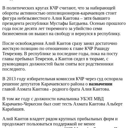
В политических кругах КЧР считают, что за набирающей
обороты активностью оппозиционеров-карачаевцев стоит
фигура небезызвестного Алия Каитова – зятя бывшего
президента республики Мустафы Батдыева. Осенью прошлого
года после десяти лет тюремного за убийство семи
бизнесменов он вышел на свободу и вернулся в республику.
После освобождения Алий Каитов сразу занял достаточно
жесткую позицию по отношению к главе КЧР Рашиду
Темрезову. В республике за последние годы, пока на посту
главы пребывал Темрезов, а Каитов сидел в тюрьме, с
руководящих должностей были сняты все родственники
последнего.
В 2013 году избирательная комиссия КЧР через суд оспорила
решение депутатов Карачаевского района о
назначении
главой Ахмата Каитова - родного брата Алия Каитова.
В том же году с должности начальника УБЭП МВД
Карачаево-Черкесии был снят тесть Ахмата Каитова Альберт
Карабашев.
Алий Каитов владеет рядом крупных прибыльных фирм и
продолжает пользоваться поддержкой не менее