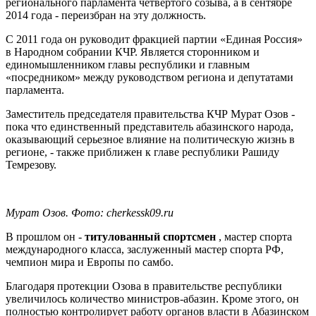
регионального парламента четвертого созыва, а в сентябре
2014 года - переизбран на эту должность.
С 2011 года он руководит фракцией партии «Единая Россия»
в Народном собрании КЧР. Является сторонником и
единомышленником главы республики и главным
«посредником» между руководством региона и депутатами
парламента. ​
Заместитель председателя правительства КЧР Мурат Озов -
пока что единственный представитель абазинского народа,
оказывающий серьезное влияние на политическую жизнь в
регионе, - также приближен к главе республики Рашиду
Темрезову.
Мурат Озов. Фото: cherkessk09.ru
В прошлом он -
титулованный спортсмен
, мастер спорта
международного класса, заслуженный мастер спорта РФ,
чемпион мира и Европы по самбо.
Благодаря протекции Озова в правительстве республики
увеличилось количество министров-абазин. Кроме этого, он
полностью контролирует работу органов власти в Абазинском