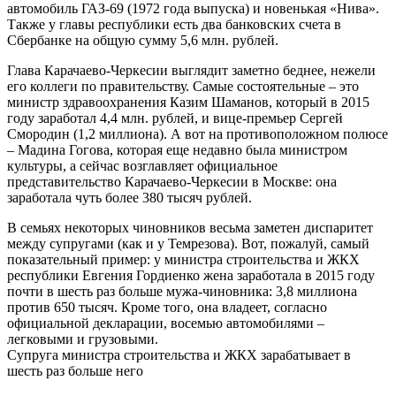
автомобиль ГАЗ-69 (1972 года выпуска) и новенькая «Нива».
Также у главы республики есть два банковских счета в
Сбербанке на общую сумму 5,6 млн. рублей.
Глава Карачаево-Черкесии выглядит заметно беднее, нежели
его коллеги по правительству. Самые состоятельные – это
министр здравоохранения Казим Шаманов, который в 2015
году заработал 4,4 млн. рублей, и вице-премьер Сергей
Смородин (1,2 миллиона). А вот на противоположном полюсе
– Мадина Гогова, которая еще недавно была министром
культуры, а сейчас возглавляет официальное
представительство Карачаево-Черкесии в Москве: она
заработала чуть более 380 тысяч рублей.
В семьях некоторых чиновников весьма заметен диспаритет
между супругами (как и у Темрезова). Вот, пожалуй, самый
показательный пример: у министра строительства и ЖКХ
республики Евгения Гордиенко жена заработала в 2015 году
почти в шесть раз больше мужа-чиновника: 3,8 миллиона
против 650 тысяч. Кроме того, она владеет, согласно
официальной декларации, восемью автомобилями –
легковыми и грузовыми.
Супруга министра строительства и ЖКХ зарабатывает в
шесть раз больше него