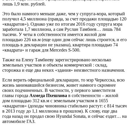
лишь 1,9 млн. рублей.
Это было намного меньше даже, чем у супруга-мэра, который
получил 4,5 миллиона (правда, за счет продажи площадью 120
«квадратов»). Однако уже по итогам 2016 году супруга мэра
заработала 1,7 миллиона, а сам Руслан Тамбиев… лишь 784
тысячи. У четы в собственности имеется жилой дом
площадью 226 кв.м (еще один дом сейчас лишь строится, и его
площадь в декларации не указана), квартира площадью 74
«квадрата» и гараж для Mercedes S-500.
Также на Елену Тамбиеву зарегистрировано несколько
земельных участков и объекты коммерческой : склад,
сторожка и еще два неких «здания» неизвестного назначения.
Если верить официальной декларации, то мэр Черкесска, всю
жизнь занимавшийся бизнесом, живет намного скромнее
своих подчиненных. В частности, у первого заместителя
главы города
Ахмеда Пхешхова
в собственности – жилой
дом площадью 312 кв.м с земельным участком в 1655
«квадратов» (доходы чиновника стабильно растут: с 814 тысяч
в 2013 году до 1,1 миллиона в прошлом). К слову, еще два
года назад он продал свою Hyundai Sonata, и сейчас ездит… на
автомобиле ГАЗ.