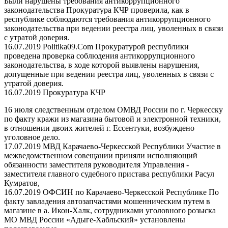
Были нарушены требования антикоррупционного
законодательства Прокуратура КЧР проверила, как в
республике соблюдаются требования антикоррупционного
законодательства при ведении реестра лиц, уволенных в связи
с утратой доверия.
16.07.2019 Politika09.Com
Прокуратурой республики
проведена проверка соблюдения антикоррупционного
законодательства, в ходе которой выявлены нарушения,
допущенные при ведении реестра лиц, уволенных в связи с
утратой доверия.
16.07.2019 Прокуратура КЧР
16 июля следственным отделом ОМВД России по г. Черкесску
по факту кражи из магазина бытовой и электронной техники,
в отношении двоих жителей г. Ессентуки, возбуждено
уголовное дело.
17.07.2019 МВД Карачаево-Черкесской Республики
Участие в
межведомственном совещании приняли исполняющий
обязанности заместителя руководителя Управления -
заместителя главного судебного пристава республики Расул
Кумратов,
16.07.2019 ОФСИН по Карачаево-Черкесской Республике
По
факту завладения автозапчастями мошенническим путем в
магазине в а. Икон-Халк, сотрудниками уголовного розыска
МО МВД России «Адыге-Хабльский» установлены