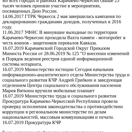
Во всех городах и районах Карачаево-Черкесии свыше 23
тысяч человек приняли участие в мероприятиях,
посвященных Дню России.
14.06.2017 ГТРК Черкесск
2 мая завершилась кампания по
декларированию гражданами доходов, полученных в 2016
году.
11.06.2017 УФНС
В минувшие выходные по территории
Карачаево-Черкесии проходила Вахта памяти - мотопробег в
честь воинов - защитников перевалов Кавказа.
16.07.2019
Карачаевский Городской Округ
Приказом
Минюста России от 28.06.2019 № 125 "О внесении изменений
в Порядок ведения реестров единой информационной
системы нотариата,
16.07.2019
Министерство юстиции
Сегодня начальник
информационно-аналитического отдела Министерства труда и
социального развития КЧР Андрей Грибкин и заведующая
отделением Центра социального обслуживания населения
Мария Вяткина вручили мобильные планшет
16.07.2019
Министерство труда и социального развития
Прокуратура Карачаево-Черкесской Республики провела
проверку исполнения законодательства о противодействии
коррупции в региональном министерстве по делам
национальностей, массовым коммуникациям и печати.
16.07.2019 Прокуратура КЧР