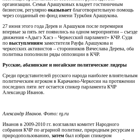
организации. Семья Арашуковых владеет гостиничным
бизнесом, регулярно
оказывает
благотворительную помощь
через созданный ею фонд имени Туркбия Арашукова.
27 июня этого года Дерев и Арашуков после перемирия
впервые за пять лет появились на одном мероприятии – съезде
движения «Адыгэ Хасэ – Черкесский парламент» КЧР. Судя
по
выступлениям
заместителя Рауфа Арашукова и
черкесских активистов – сторонников Вячеслава Дерева, оба
политика пополнили ряды оппозиции в КЧР.
Русские, абазинские и ногайские политические лидеры
Среди представителей русского народа наиболее влиятельным
политическим игроком в Карачаево-Черкесии на протяжении
последних пяти лет остается спикер парламента КЧР
Александр Иванов.
Александр Иванов. Фото: rg.ru
Иванов в 2009-2010 гг. возглавлял комитет Народного
собрания КЧР по аграрной политике, природным ресурсам и
природопользованию,
затем
был избран спикером