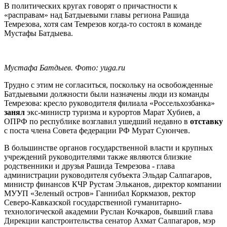
В политических кругах говорят о причастности к
«расправам» над Батдыевыми главы региона Рашида
Темрезова, хотя сам Темрезов когда-то состоял в команде
Мустафы Батдыева.
Мустафа Батдыев. Фото: yuga.ru
Трудно с этим не согласиться, поскольку на освобожденные
Батдыевыми должности были назначены люди из команды
Темрезова: кресло руководителя филиала «Россельхозбанка»
занял
экс-министр туризма и курортов Марат Хубиев, а
ОПРФ по республике возглавил ушедший недавно в
отставку
с поста члена Совета федерации РФ Мурат Суюнчев.
В большинстве органов государственной власти и крупных
учреждений руководителями также являются близкие
родственники и друзья Рашида Темрезова - глава
администрации руководителя субъекта Эльдар Салпагаров,
министр финансов КЧР Рустам Эльканов, директор компании
МУУП «Зеленый остров» Ганнибал Коркмазов, ректор
Северо-Кавказской государственной гуманитарно-
технологической академии Руслан Кочкаров, бывший глава
Дирекции капстроительства сенатор Ахмат Салпагаров, мэр