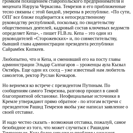
громким похищением ставропольского предпринимателя и
мецената Науруза Черкасова. Темрезов и его приближенные
тесно связаны с этой бандой, уверены в республике. «По сути,
ОПГ все ближе подбирается к непосредственному
руководству республикой, поскольку, по свидетельству
общественных деятелей, кадровый состав ключевых ведомств
определяет Кепа», - пишет FLB.ru. Кепа – это один из
руководителей «Сторожевских» и, по совместительству,
бывший глава администрации президента республики
Сайрамбек Кипкеев.
Любопытно, что и Кепа, и сменивший его на посту главы
администрации Эльдар Салпагаров – уроженцы аула Кызыл
Октябрь. Еще один их сосед – уже известный нам любитель
самолетов, ректор Руслан Кочкаров.
Но вернемся ко встрече с президентом Путиным. По
сообщениям самого Темрезова, разговор прошел в самой
благоприятной обстановке. Неофициальные источники в
Кремле утверждают прямо обратное - по итогам встречи с
президентом Рашид Темрезов якобы уже написал заявление о
своей отставке.
И надо честно сказать - возможная отставка, пожалуй, самое
безобидное из того, что может случиться с Рашидом
Темрезовым. Куда более серьезные проблемы ожидают