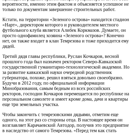
вероятности, именно этим фактом и объясняется успешное не
только по документам завершение строительных работ.
Кстати, на территории «Зеленого острова» находится стадион
«Нарт», директором которого и руководителем местного
футбольного клуба является Алибек Коркмазов. Думаете, он
просто однофамилец хозяина «Зеленого острова»? Конечно
нет, он также входит в клан Темрезова и тоже приходится ему
дядей.
Третий дядя главы республики, Руслан Кочкаров, весной
прошлого года был назначен ректором Северо-Кавказской
государственной гуманитарно-технологической академии. Но
за развитие кавказской науки очередной родственник
губернатора, похоже, решил взяться довольно своеобразно.
Будучи в 2012 году, по официальной информации
Минобразования, самым бедным из всех российских
ректоров, господин Кочкаров перемещается по республике на
персональном самолете и имеет кроме дома, дачи и квартиры
еще три земельных участка.
Чтобы закончить с темрезовскими дядьями, отметим еще
одного, на этот раз со стороны отца. В настоящее время он
возглавляет Карачаевский Автодор, получив это предприятие
в наследство от самого Темрезова. «Перед тем как стать