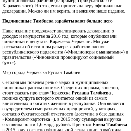
муниципальных районов (например, Прикубанского и
Карачаевского). Но это, если принять на веру официальные
декларации. Можно ли им верить, и выясняло наше издание.
Подчиненные Тамбиева зарабатывают больше него
Наше издание продолжает анализировать декларации о
доходах и имуществе за 2016 год, которые опубликовали
чиновники и депутаты Карачаево-Черкесии. Мы уже
рассказали об истинном размере заработков членов
республиканского парламента («Миллионеры с мандатами») и
правительства («Чиновники провоцируют социальный
бунт»).
Мэр города Черкесска Руслан Тамбиев
Сегодня мы поведем речь о мэрах и муниципальных
чиновниках рангом пониже. Среди них первым, конечно,
стоит сказать про главу Черкесска
Руслана Тамбиева
,
пониже супруга которого считается одной из самых
влиятельных и богатых женщин в республике. Она является
соучредителем семи различных предприятий, у которых,
согласно бухгалтерской отчетности (доступна в базе данных
«Коммерсант-картотека »), в 2015 году суммарная выручка
составила почти 1,6 млрд. рублей. При этом
Елена Тамбиева
в 2015 году, согласно официальной декларации, заработала