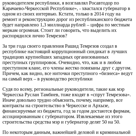
руководителем республики, я возглавлял Росавтодор по
Карачаево-Черкесской Республике», - хвастался губернатор в
одном из своих интервью. Кстати, только в 2014 году на
ремонт и реконструкцию дорог из республиканского бюджета
будет направлено 1,3 миллиарда рублей – цифра по местным
меркам огромная. Стоит ли говорить, что выделить их
распорядился лично Темрезов?
За три года своего правления Рашид Темрезов создал в
республике настоящий коррупционный синдикат в лучших
традициях крупнейших западных организованных
преступных группировок. Очевидно, что, как и в любом
преступном клане, его члены жестко повязаны друг с другом.
Причем, как видно, все ниточки преступного «бизнеса» ведут
на самый верх – в руководство республики
Судя по всему, региональные руководители, такие как мэр
Черкесска Руслан Тамбиев, тоже входят в «спрут Темрезова».
Иначе довольно трудно объяснить, почему, например, все
контракты на строительство в Черкесске и Архызе,
финансируемые из бюджета, год за годом достаются фирмам,
ассоциированным с губернатором. Извлекаемые из этого
строительства средства мэр и губернатор делят 50 на 50.
По некоторым данным, важнейшей деловой и криминальной