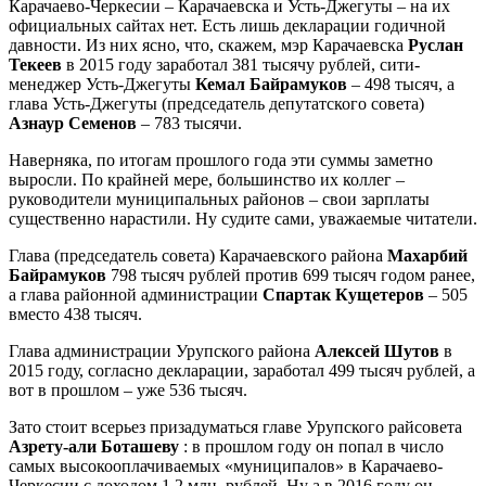
Карачаево-Черкесии – Карачаевска и Усть-Джегуты – на их
официальных сайтах нет. Есть лишь декларации годичной
давности. Из них ясно, что, скажем, мэр Карачаевска
Руслан
Текеев
в 2015 году заработал 381 тысячу рублей, сити-
менеджер Усть-Джегуты
Кемал Байрамуков
– 498 тысяч, а
глава Усть-Джегуты (председатель депутатского совета)
Азнаур Семенов
– 783 тысячи.
Наверняка, по итогам прошлого года эти суммы заметно
выросли. По крайней мере, большинство их коллег –
руководители муниципальных районов – свои зарплаты
существенно нарастили. Ну судите сами, уважаемые читатели.
Глава (председатель совета) Карачаевского района
Махарбий
Байрамуков
798 тысяч рублей против 699 тысяч годом ранее,
а глава районной администрации
Спартак Кущетеров
– 505
вместо 438 тысяч.
Глава администрации Урупского района
Алексей Шутов
в
2015 году, согласно декларации, заработал 499 тысяч рублей, а
вот в прошлом – уже 536 тысяч.
Зато стоит всерьез призадуматься главе Урупского райсовета
Азрету-али Боташеву
: в прошлом году он попал в число
самых высокооплачиваемых «муниципалов» в Карачаево-
Черкесии с доходом 1,2 млн. рублей. Ну а в 2016 году он