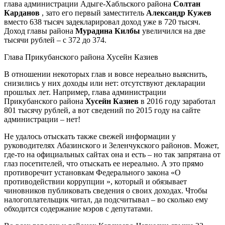
глава администрации Адыге-Хабльского района
Солтан
Карданов
, зато его первый заместитель
Александр Кужев
вместо 638 тысяч задекларировал доход уже в 720 тысяч.
Доход главы района
Мурадина Килбы
увеличился на две
тысячи рублей – с 372 до 374.
Глава Прикубанского района Хусейн Казиев
В отношении некоторых глав и вовсе нереально выяснить,
снизились у них доходы или нет: отсутствуют декларации
прошлых лет. Например, глава администрации
Прикубанского района
Хусейн Казиев
в 2016 году заработал
801 тысячу рублей, а вот сведений по 2015 году на сайте
администрации – нет!
Не удалось отыскать также свежей информации у
руководителях Абазинского и Зеленчукского районов. Может,
где-то на официальных сайтах она и есть – но так запрятана от
глаз посетителей, что отыскать ее нереально. А это прямо
противоречит установкам Федерального закона «О
противодействии коррупции », который и обязывает
чиновников публиковать сведения о своих доходах. Чтобы
налогоплательщик читал, да подсчитывал – во сколько ему
обходится содержание мэров с депутатами.