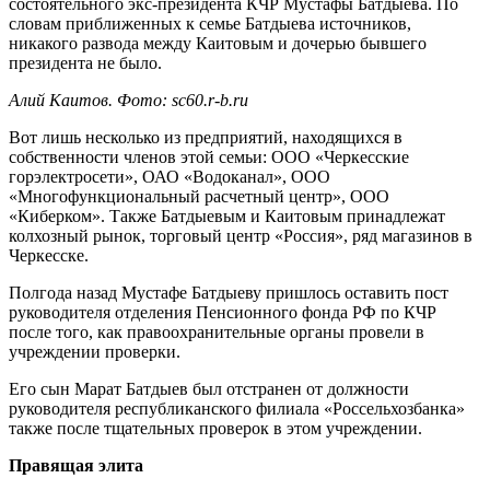
состоятельного экс-президента КЧР Мустафы Батдыева. По
словам приближенных к семье Батдыева источников,
никакого развода между Каитовым и дочерью бывшего
президента не было.
Алий Каитов. Фото: sc60.r-b.ru
Вот лишь несколько из предприятий, находящихся в
собственности членов этой семьи: ООО «Черкесские
горэлектросети», ОАО «Водоканал», ООО
«Многофункциональный расчетный центр», ООО
«Киберком». Также Батдыевым и Каитовым принадлежат
колхозный рынок, торговый центр «Россия», ряд магазинов в
Черкесске.
Полгода назад Мустафе Батдыеву пришлось оставить пост
руководителя отделения Пенсионного фонда РФ по КЧР
после того, как правоохранительные органы провели в
учреждении проверки.
Его сын Марат Батдыев был отстранен от должности
руководителя республиканского филиала «Россельхозбанка»
также после тщательных проверок в этом учреждении.
Правящая элита