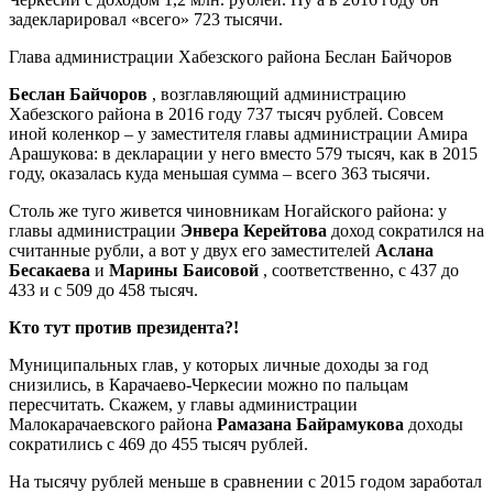
задекларировал «всего» 723 тысячи.
Глава администрации Хабезского района Беслан Байчоров
Беслан Байчоров
, возглавляющий администрацию
Хабезского района в 2016 году 737 тысяч рублей. Совсем
иной коленкор – у заместителя главы администрации Амира
Арашукова: в декларации у него вместо 579 тысяч, как в 2015
году, оказалась куда меньшая сумма – всего 363 тысячи.
Столь же туго живется чиновникам Ногайского района: у
главы администрации
Энвера Керейтова
доход сократился на
считанные рубли, а вот у двух его заместителей
Аслана
Бесакаева
и
Марины Баисовой
, соответственно, с 437 до
433 и с 509 до 458 тысяч.
Кто тут против президента?!
Муниципальных глав, у которых личные доходы за год
снизились, в Карачаево-Черкесии можно по пальцам
пересчитать. Скажем, у главы администрации
Малокарачаевского района
Рамазана Байрамукова
доходы
сократились с 469 до 455 тысяч рублей.
На тысячу рублей меньше в сравнении с 2015 годом заработал