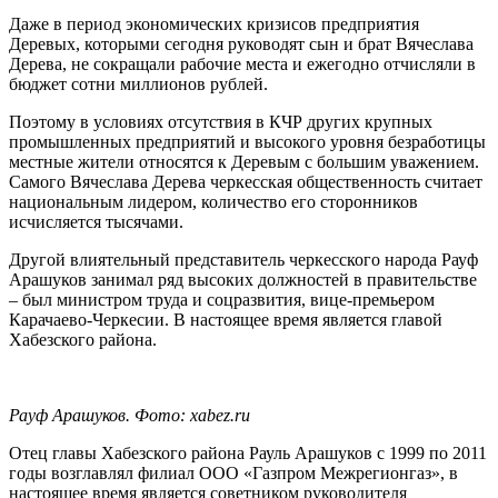
Даже в период экономических кризисов предприятия
Деревых, которыми сегодня руководят сын и брат Вячеслава
Дерева, не сокращали рабочие места и ежегодно отчисляли в
бюджет сотни миллионов рублей.
Поэтому в условиях отсутствия в КЧР других крупных
промышленных предприятий и высокого уровня безработицы
местные жители относятся к Деревым с большим уважением.
Самого Вячеслава Дерева черкесская общественность считает
национальным лидером, количество его сторонников
исчисляется тысячами.
Другой влиятельный представитель черкесского народа Рауф
Арашуков занимал ряд высоких должностей в правительстве
– был министром труда и соцразвития, вице-премьером
Карачаево-Черкесии. В настоящее время является главой
Хабезского района.
Рауф Арашуков. Фото: xabez.ru
Отец главы Хабезского района Рауль Арашуков с 1999 по 2011
годы возглавлял филиал ООО «Газпром Межрегионгаз», в
настоящее время является советником руководителя