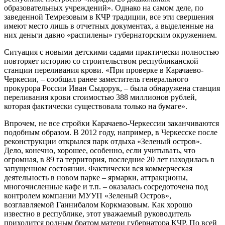
образовательных учреждений». Однако на самом деле, по
заведенной Темрезовым в КЧР традиции, все эти свершения
имеют место лишь в отчетных документах, а выделенные на
них деньги давно «распилены» губернаторским окружением.
Ситуация с новыми детскими садами практически полностью
повторяет историю со строительством республиканской
станции переливания крови. «При проверке в Карачаево-
Черкесии, – сообщал ранее заместитель генерального
прокурора России Иван Сыдорук, – была обнаружена станция
переливания крови стоимостью 388 миллионов рублей,
которая фактически существовала только на бумаге».
Впрочем, не все стройки Карачаево-Черкессии заканчиваются
подобным образом. В 2012 году, например, в Черкесске после
реконструкции открылся парк отдыха «Зеленый остров».
Дело, конечно, хорошее, особенно, если учитывать, что
огромная, в 89 га территория, последние 20 лет находилась в
запущенном состоянии. Фактически вся коммерческая
деятельность в новом парке – ярмарки, аттракционы,
многочисленные кафе и т.п. – оказалась сосредоточена под
контролем компании МУУП «Зеленый Остров»,
возглавляемой Ганнибалом Коркмазовым. Как хорошо
известно в республике, этот уважаемый руководитель
приходится родным братом матери губернатора КЧР. По всей