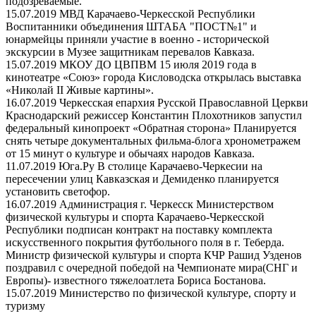
подозреваемые.
15.07.2019 МВД Карачаево-Черкесской Республики
Воспитанники объединения ШТАБА "ПОСТ№1" и
юнармейцы приняли участие в военно - исторической
экскурсии в Музее защитникам перевалов Кавказа.
15.07.2019 МКОУ ДО ЦВПВМ
15 июля 2019 года в
кинотеатре «Союз» города Кисловодска открылась выставка
«Николай II Живые картины».
16.07.2019 Черкесская епархия Русской Православной Церкви
Краснодарский режиссер Константин Плохотников запустил
федеральный кинопроект «Обратная сторона» Планируется
снять четыре документальных фильма-блога хронометражем
от 15 минут о культуре и обычаях народов Кавказа.
11.07.2019 Юга.Ру
В столице Карачаево-Черкесии на
пересечении улиц Кавказская и Демиденко планируется
установить светофор.
16.07.2019 Администрация г. Черкесск
Министерством
физической культуры и спорта Карачаево-Черкесской
Республики подписан контракт на поставку комплекта
искусственного покрытия футбольного поля в г. Теберда.
Министр физической культуры и спорта КЧР Рашид Узденов
поздравил с очередной победой на Чемпионате мира(СНГ и
Европы)- известного тяжелоатлета Бориса Бостанова.
15.07.2019 Министерство по физической культуре, спорту и
туризму