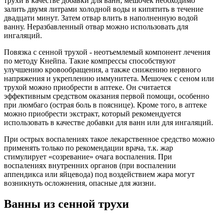
трухи в качестве добавки для ванн, мешочек необходимо
залить двумя литрами холодной воды и кипятить в течение
двадцати минут. Затем отвар влить в наполненную водой
ванну. Неразбавленный отвар можно использовать для
ингаляций.
Повязка с сенной трухой - неотъемлемый компонент лечения
по методу Кнейпа. Такие компрессы способствуют
улучшению кровообращения, а также снижению нервного
напряжения и укреплению иммунитета. Мешочек с сеном или
трухой можно приобрести в аптеке. Он считается
эффективным средством оказания первой помощи, особенно
при люмбаго (острая боль в пояснице). Кроме того, в аптеке
можно приобрести экстракт, который рекомендуется
использовать в качестве добавки для ванн или для ингаляций.
При острых воспалениях такое лекарственное средство можно
применять только по рекомендации врача, т.к. жар
стимулирует «созревание» очага воспаления. При
воспалениях внутренних органов (при воспалении
аппендикса или яйцевода) под воздействием жара могут
возникнуть осложнения, опасные для жизни.
Ванны из сенной трухи