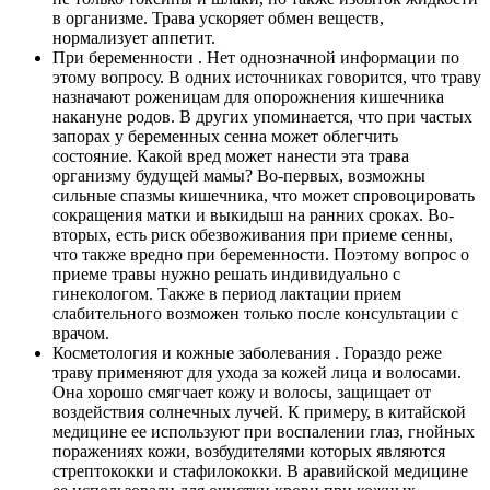
в организме. Трава ускоряет обмен веществ,
нормализует аппетит.
При беременности
. Нет однозначной информации по
этому вопросу. В одних источниках говорится, что траву
назначают роженицам для опорожнения кишечника
накануне родов. В других упоминается, что при частых
запорах у беременных сенна может облегчить
состояние. Какой вред может нанести эта трава
организму будущей мамы? Во-первых, возможны
сильные спазмы кишечника, что может спровоцировать
сокращения матки и выкидыш на ранних сроках. Во-
вторых, есть риск обезвоживания при приеме сенны,
что также вредно при беременности. Поэтому вопрос о
приеме травы нужно решать индивидуально с
гинекологом. Также в период лактации прием
слабительного возможен только после консультации с
врачом.
Косметология и кожные заболевания
. Гораздо реже
траву применяют для ухода за кожей лица и волосами.
Она хорошо смягчает кожу и волосы, защищает от
воздействия солнечных лучей. К примеру, в китайской
медицине ее используют при воспалении глаз, гнойных
поражениях кожи, возбудителями которых являются
стрептококки и стафилококки. В аравийской медицине