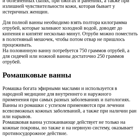
и болезненных сыпях, при ожогах и ранениях, а также при
излишней чувствительности кожи, которая бывает у
истеричных женщин.
Для полной ванны необходимо взять полтора килограмма
отрубей, которые заливают холодной водой, доводят до
кипения и кипятят несколько минут. Отруби можно поместить
в полотняный мешочек, чтобы потом отвар не пришлось
процеживать.
На половинную ванну потребуется 750 граммов отрубей, а
для сидячей или ножной ванны достаточно 250 граммов
отрубей.
Ромашковые ванны
Ромашка богата эфирными маслами и используется в
народной медицине для внутреннего и наружного
применения при самых разных заболеваниях и патологиях.
Ванны из ромашки с успехом применяются при лечении
всевозможных кожных заболеваний, а также при наличии ран
или нарывов.
Ромашковая ванна успокаивающе действует не только на
кожные покровы, но также и на нервную систему, оказывает
противосудорожное действие.