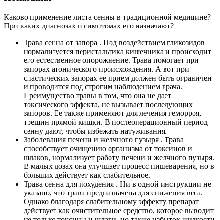
Каково применение листа сенны в традиционной медицине?
При каких диагнозах и симптомах его назначают?
Трава сенна от запора
. Под воздействием гликозидов
нормализуется перистальтика кишечника и происходит
его естественное опорожнение. Трава помогает при
запорах атонического происхождения. А вот при
спастических запорах ее прием должен быть ограничен
и проводится под строгим наблюдением врача.
Преимущество травы в том, что она не дает
токсического эффекта, не вызывает последующих
запоров. Ее также применяют для лечения геморроя,
трещин прямой кишки. В послеоперационный период
сенну дают, чтобы избежать натуживания.
Заболевания печени и желчного пузыря
. Трава
способствует очищению организма от токсинов и
шлаков, нормализует работу печени и желчного пузыря.
В малых дозах она улучшает процесс пищеварения, но в
больших действует как слабительное.
Трава сенна для похудения
. Ни в одной инструкции не
указано, что трава предназначена для снижения веса.
Однако благодаря слабительному эффекту препарат
действует как очистительное средство, которое выводит
не только токсины и шлаки, но также избыток жидкости