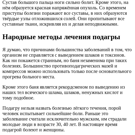
Сустав большого пальца ноги сильно болит. Кроме этого, на
нём образуется красная напряжённая опухоль. Со временем
приступы болезни поражают все суставы, в них образуются
твёрдые узлы отложившихся солей. Они пропитывают все
суставные ткани, искривляя их и делая неподвижными.
Народные методы лечения подагры
Я думаю, что причинами большинства заболеваний в том, что
организм не справляется с выведением шлаков и токсинов.
Как ни покажется странным, но баня незаменима при таких
болезнях. Большинство противоподагрических мазей и
компрессов можно использовать только после основательного
прогрева больного места.
Кроме этого баня является рекордсменом по выведению из
наших тел всяческого шлама, шлаков, ненужных кислот и
тому подобное.
Подагру нельзя назвать болезнью лёгкого течения, порой
человек испытывает сильнейшие боли. Раньше это
заболевание считали исключительно мужским, им страдали
молодые люди в возрасте 30, 40 лет. В настоящее время
подагрой болеют и женщины.