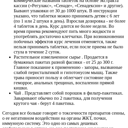
коммерческие названия таблеток на основе экстракта
кассии («Регулакс», «Сенаде», «Сенадексин» и другие).
Бывают упаковки от 30 до 1000 штук. В инструкции
указано, что таблетки можно принимать детям с 6 лет
(по 1 или 2 штуки в день). Взрослая дозировка - не более
4 таблеток в день. Курс длится не более недели. Во
время приема рекомендуют пить много жидкости и
употреблять достаточно клетчатки. При возникновении
побочных эффектов курс лечения отменяется, также
нельзя принимать таблетки, если после приема не было
стула в течение 2 суток.
Растительное измельченное сырье
. Продается в
бумажных пакетах разной фасовки - от 25 до 300 г.
Главное показание к применению - запоры, вызванные
слабой перистальтикой и гипотонусом мышц. Также
трава приносит пользу и облегчает состояние при
геморрое, анальных трещинах, воспалении прямой
кишки.
Чай . Представляет собой порошок в фильтр-пакетиках.
Заваривают обычно по 2 пакетика, для получения
крутого чая - берут 4 пакетика.
Сегодня все больше говорят о токсичности препаратов сенны,
о ее негативном воздействии на органы ЖКТ, почки,
иммунную систему. Это одно из самых дешевых