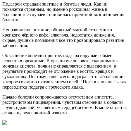
Подагрой страдали знатные и богатые люди. Как ни
покажется странным, но именно роскошная жизнь в
большинстве случаев становилась причиной возникновения
болезни…
Неправильное питание, обильный мясной стол, много
крепкого чёрного кофе, алкоголя, недостаток движения,
сырые, душные помещения всё это провоцировало развитие
заболевания.
Объяснение болезни простое: подагра нарушает обмен
веществ в организме. В организме человека скапливается
мочевая кислота, почки не справляются с выведением, в
результате происходит её отложение в костях, хрящах и
сухожилиях. Поэтому чаще всего подагра – это заболевание
которое связанно с отложением солей. “Нога в капкане” – так
переводится подагра с греческого языка.
Начало болезни сопровождается отсутствием аппетита,
расстройством пищеварения, чувством стеснения в области
груди, одышкой, учащённым сердцебиением. В моче остаётся
осадок щавелевокислой извести.