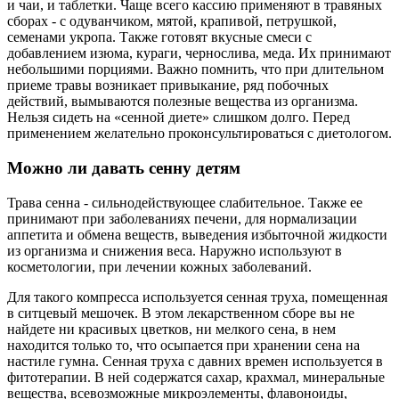
и чаи, и таблетки. Чаще всего кассию применяют в травяных
сборах - с одуванчиком, мятой, крапивой, петрушкой,
семенами укропа. Также готовят вкусные смеси с
добавлением изюма, кураги, чернослива, меда. Их принимают
небольшими порциями. Важно помнить, что при длительном
приеме травы возникает привыкание, ряд побочных
действий, вымываются полезные вещества из организма.
Нельзя сидеть на «сенной диете» слишком долго. Перед
применением желательно проконсультироваться с диетологом.
Можно ли давать сенну детям
Трава сенна - сильнодействующее слабительное. Также ее
принимают при заболеваниях печени, для нормализации
аппетита и обмена веществ, выведения избыточной жидкости
из организма и снижения веса. Наружно используют в
косметологии, при лечении кожных заболеваний.
Для такого компресса используется сенная труха, помещенная
в ситцевый мешочек. В этом лекарственном сборе вы не
найдете ни красивых цветков, ни мелкого сена, в нем
находится только то, что осыпается при хранении сена на
настиле гумна. Сенная труха с давних времен используется в
фитотерапии. В ней содержатся сахар, крахмал, минеральные
вещества, всевозможные микроэлементы, флавоноиды,