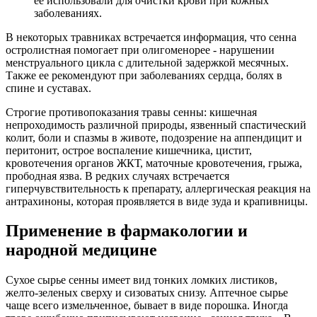
ее использовали для очистки крови при кожных
заболеваниях.
В некоторых травниках встречается информация, что сенна
остролистная помогает при олигоменорее - нарушении
менструального цикла с длительной задержкой месячных.
Также ее рекомендуют при заболеваниях сердца, болях в
спине и суставах.
Строгие противопоказания травы сенны: кишечная
непроходимость различной природы, язвенный спастический
колит, боли и спазмы в животе, подозрение на аппендицит и
перитонит, острое воспаление кишечника, цистит,
кровотечения органов ЖКТ, маточные кровотечения, грыжа,
прободная язва. В редких случаях встречается
гиперчувствительность к препарату, аллергическая реакция на
антрахиноны, которая проявляется в виде зуда и крапивницы.
Применение в фармакологии и
народной медицине
Сухое сырье сенны имеет вид тонких ломких листиков,
желто-зеленых сверху и сизоватых снизу. Аптечное сырье
чаще всего измельченное, бывает в виде порошка. Иногда