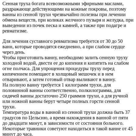
Сенная труха богата всевозможными эфирными маслами,
раздражающе действующими на кожные покровы, поэтому
ванны из сенной трухи чрезвычайно полезны при лечении
обмена веществ, при коликах желчного пузыря и желудка, при
выведении из почек песка и камней, а также при подагре и
ревматизме.
Для лечения суставного ревматизма требуется от 30 до 50
ванн, которые проводятся ежедневно, а при слабом сердце
через день.
Чтобы приготовить ванну, необходимо залить сенную труху
холодной водой, двести ее до кипения и кипятить на слабом
огне полчаса. Для упрощения процедуры труху перед
кипячением помещают в холщовый мешочек и в нем
отваривают, а затем готовый отвар выливают в ванну.
На полную ванну требуется 1 килограмм трухи, для
половинной ванны соответственно, полкилограмма, для
сидячей ванны достаточно 250 граммов трухи, а для ручной
или ножной ванны берут четыре полных горсти сенной
трухи.
Температура воды в ванной из сенной трухи должна быть 37
градусов по Цельсию, а время нахождения в ванной от пяти
до двадцати минут, в зависимости от состояния больного.
Некоторые травники советуют находиться в такой ванне от 45
минут до часа.