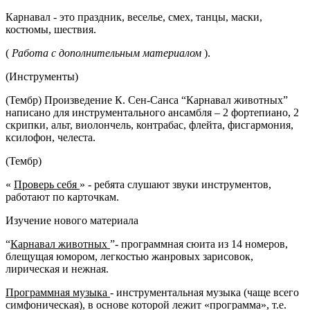
Карнавал - это праздник, веселье, смех, танцы, маски,
костюмы, шествия.
(
Работа с дополнительным материалом
).
(Инструменты)
(Тембр) Произведение К. Сен-Санса “Карнавал животных”
написано для инструментального ансамбля – 2 фортепиано, 2
скрипки, альт, виолончель, контрабас, флейта, фисгармония,
ксилофон, челеста.
(Тембр)
«
Проверь себя
» - ребята слушают звуки инструментов,
работают по карточкам.
Изучение нового материала
“
Карнавал животных
”- программная сюита из 14 номеров,
блещущая юмором, легкостью жанровых зарисовок,
лирическая и нежная.
Программная музыка
- инструментальная музыка (чаще всего
симфоническая), в основе которой лежит «программа», т.е.