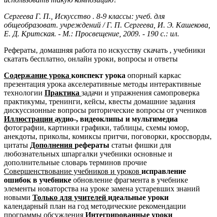
Сергеева Г. П., Искусство . 8-9 классы: учеб. для
общеобразоват. учреждений / Г. П. Сергеева, И. Э. Кашекова,
Е. Д. Критская. - М.: Просвещение, 2009. - 190 с.: ил.
Рефераты, домашняя работа по искусству скачать , учебники
скатать бесплатно, онлайн уроки, вопросы и ответы
Содержание урока
конспект урока
опорный каркас
презентация урока акселеративные методы интерактивные
технологии
Практика
задачи и упражнения самопроверка
практикумы, тренинги, кейсы, квесты домашние задания
дискуссионные вопросы риторические вопросы от учеников
Иллюстрации
аудио-, видеоклипы и мультимедиа
фотографии, картинки графики, таблицы, схемы юмор,
анекдоты, приколы, комиксы притчи, поговорки, кроссворды,
цитаты
Дополнения
рефераты
статьи фишки для
любознательных шпаргалки учебники основные и
дополнительные словарь терминов прочие
Совершенствование учебников и уроков
исправление
ошибок в учебнике
обновление фрагмента в учебнике
элементы новаторства на уроке замена устаревших знаний
новыми
Только для учителей
идеальные уроки
календарный план на год методические рекомендации
программы обсуждения
Интегрированные уроки