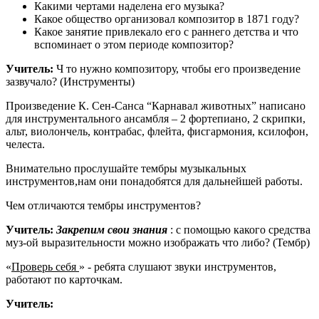
Какими чертами наделена его музыка?
Какое общество организовал композитор в 1871 году?
Какое занятие привлекало его с раннего детства и что
вспоминает о этом периоде композитор?
Учитель:
Ч то нужно композитору, чтобы его произведение
зазвучало? (Инструменты)
Произведение К. Сен-Санса “Карнавал животных” написано
для инструментального ансамбля – 2 фортепиано, 2 скрипки,
альт, виолончель, контрабас, флейта, фисгармония, ксилофон,
челеста.
Внимательно прослушайте тембры музыкальных
инструментов,нам они понадобятся для дальнейшей работы.
Чем отличаются тембры инструментов?
Учитель:
Закрепим свои знания
: с помощью какого средства
муз-ой выразительности можно изображать что либо? (Тембр)
«
Проверь себя
» - ребята слушают звуки инструментов,
работают по карточкам.
Учитель: