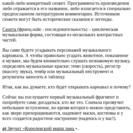
какой-либо конкретный сюжет. Программность произведения
либо отражается в его названии, либо излагается в специально
предпосланном литературном комментарии. Источником
сюжета могут быть исторические сказания и легенды.
Сюита
(франц.suite - последовательность) – циклическая
музыкальная форма, состоящая из нескольких контрастных
частей.
Вы сами будете угадывать персонажей музыкального
карнавала. А чтобы правильно угадать животное, показанное
в музыке, мы будем внимательно слушать незнакомую музыку,
определять музыкальные краски: темп (скорость), регистр
(высоту звука), тембр или музыкальный инструмент и
результаты заносить в таблицу.
Итак, как вы думаете, кто будет открывать карнавал и почему?
Сейчас вы послушаете первый музыкальный фрагмент и
попробуете сами догадаться, кто же это. Сначала прозвучит
небольшое вступление, во время которого можно представить,
как звери прихорашиваются, надевают маски, костюмы и у
всех создается радостное настроение (надеюсь и у вас!).
а)
Звучит «Королевский марш льва
».