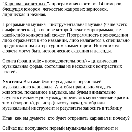
“
Карнавал животных
”- программная сюита из 14 номеров,
блещущая юмором, легкостью жанровых зарисовок,
лирическая и нежная.
Программная музыка - инструментальная музыка (чаще всего
симфоническая), в основе которой лежит «программа», т.е.
какой-либо конкретный сюжет. Программность произведения
либо отражается в его названии, либо излагается в специально
предпосланном литературном комментарии. Источником
сюжета могут быть исторические сказания и легенды.
Сюита (франц.suite - последовательность) – циклическая
музыкальная форма, состоящая из нескольких контрастных
частей.
Учитель:
Вы сами будете угадывать персонажей
музыкального карнавала. А чтобы правильно угадать
животное, показанное в музыке, мы будем внимательно
слушать незнакомую музыку, определять музыкальные краски:
темп (скорость), регистр (высоту звука), тембр или
музыкальный инструмент и результаты заносить в таблицу.
Итак, как вы думаете, кто будет открывать карнавал и почему?
Сейчас вы послушаете первый музыкальный фрагмент и