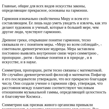
Главные, общие для всех видов искусства законы,
определяющие прекрасное, основаны на гармонии.
Гармония изначально свойственна Миру и всем его
составляющим. Ее лишь надо уметь увидеть и извлечь, как это
делают художник и ученый, которые в большей мере, чем
другие люди, чувствуют гармонию.
Древние греки, открывшие понятие гармонии, тесно
связывали ее с понятием меры. «Меру во всем соблюдай», -
советовали древнегреческие мудрецы. Мера заставляла
постоянно выявлять внутренние связи через симметрию ,
пропорции , ритм - базовые понятия и в природе , и в
искусстве, и в науке.
Симметрия, пропорции, ритм тесно связаны с математикой.
Не случайно древнегреческий философ и математик Пифагор
и его последователи утверждали, что все прекрасно благодаря
числу. Они создали учение о гармонии сфер, утверждая, что
расстояния между планетами соответствуют числовым
отношениям музыкальной гаммы, определяющей целостность
и благозвучие Космоса .
Симметрию как признак живого организма привыкли