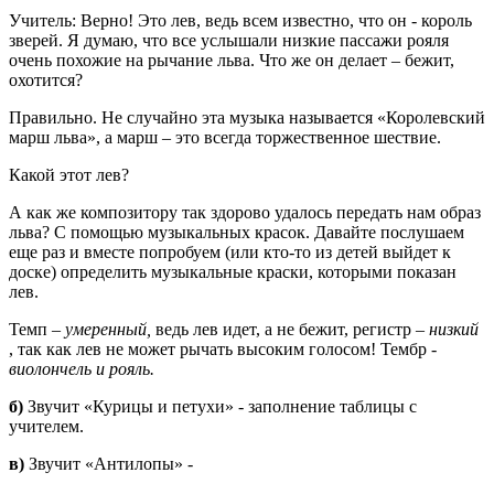
Учитель: Верно! Это лев, ведь всем известно, что он - король
зверей. Я думаю, что все услышали низкие пассажи рояля
очень похожие на рычание льва. Что же он делает – бежит,
охотится?
Правильно. Не случайно эта музыка называется «Королевский
марш льва», а марш – это всегда торжественное шествие.
Какой этот лев?
А как же композитору так здорово удалось передать нам образ
льва? С помощью музыкальных красок. Давайте послушаем
еще раз и вместе попробуем (или кто-то из детей выйдет к
доске) определить музыкальные краски, которыми показан
лев.
Темп –
умеренный,
ведь лев идет, а не бежит, регистр –
низкий
, так как лев не может рычать высоким голосом! Тембр -
виолончель и рояль.
б)
Звучит «Курицы и петухи» - заполнение таблицы с
учителем.
в)
Звучит «Антилопы» -