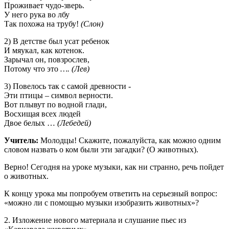
Проживает чудо-зверь.
У него рука во лбу
Так похожа на трубу!
(Cлон)
2) В детстве был усат ребенок
И мяукал, как котенок.
Зарычал он, повзрослев,
Потому что это
…. (Лев)
3) Повелось так с самой древности -
Эти птицы – символ верности.
Вот плывут по водной глади,
Восхищая всех людей
Двое белых …
(Лебедей)
Учитель:
Молодцы! Скажите, пожалуйста, как можно одним
словом назвать о ком были эти загадки? (О животных).
Верно! Сегодня на уроке музыки, как ни странно, речь пойдет
о животных.
К концу урока мы попробуем ответить на серьезный вопрос:
«можно ли с помощью музыки изобразить животных»?
2. Изложение нового материала и слушание пьес из