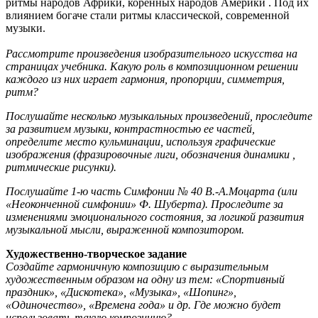
ритмы народов Африки, коренных народов Америки . Под их
влиянием богаче стали ритмы классической, современной
музыки.
Рассмотрите произведения изобразительного искусства на
страницах учебника. Какую роль в композиционном решении
каждого из них играет гармония, пропорции, симметрия,
ритм?
Послушайте несколько музыкальных произведений, проследите
за развитием музыки, контрастностью ее частей,
определите место кульминации, используя графические
изображения (фразировочные лиги, обозначения
динамики
,
ритмические рисунки).
Послушайте 1-ю часть Симфонии № 40 В.-А.Моцарта (или
«Неоконченной симфонии» Ф. Шуберта). Проследите за
изменениями эмоционального состояния, за логикой развития
музыкальной мысли, выраженной композитором.
Художественно-творческое задание
Создайте гармоничную композицию с выразительным
художественным образом на одну из тем: «Спортивный
праздник», «Дискотека», «Музыка», «Шопинг»,
«Одиночество», «Времена года» и др. Где можно будет
использовать такую композицию?