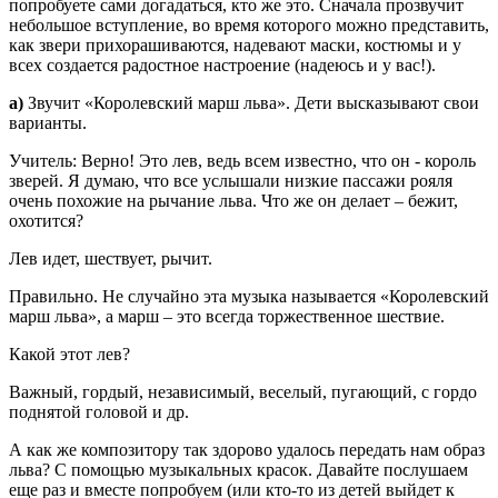
попробуете сами догадаться, кто же это. Сначала прозвучит
небольшое вступление, во время которого можно представить,
как звери прихорашиваются, надевают маски, костюмы и у
всех создается радостное настроение (надеюсь и у вас!).
а)
Звучит «Королевский марш льва». Дети высказывают свои
варианты.
Учитель: Верно! Это лев, ведь всем известно, что он - король
зверей. Я думаю, что все услышали низкие пассажи рояля
очень похожие на рычание льва. Что же он делает – бежит,
охотится?
Лев идет, шествует, рычит.
Правильно. Не случайно эта музыка называется «Королевский
марш льва», а марш – это всегда торжественное шествие.
Какой этот лев?
Важный, гордый, независимый, веселый, пугающий, с гордо
поднятой головой и др.
А как же композитору так здорово удалось передать нам образ
льва? С помощью музыкальных красок. Давайте послушаем
еще раз и вместе попробуем (или кто-то из детей выйдет к