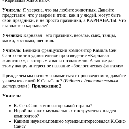
«Карнавала животных».
Учитель:
Я уверена, что вы любите животных. Давайте
представим, что у зверей и птиц, как и у людей, могут быть
свои праздники, и не просто праздники, а КАРНАВАЛЫ. Что
вы знаете о карнавале?
Ученики:
Карнавал - это праздник, веселье, смех, танцы,
маски, костюмы, шествия.
Учитель:
Великий французский композитор Камиль Сен-
Санс сочинил удивительное произведение «Карнавал
животных», с которым я вас и познакомлю. А так же дал
этому жанру интересное название «Зоологическая фантазия»
Прежде чем мы начнем знакомиться с произведением, давайте
узнаем кто такой К.Сен-Санс? (
Работа с дополнительным
материалом
).
Приложение 2
Учитель:
К. Сен-Санс композитор какой страны?
Игрой на каких музыкальных инструментах владел
композитор?
Какими науками,помимо музыки,интересовался К.Сенс-
Санс?