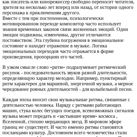
как писатель или кинорежиссер свободно переносит читателя,
зрителя на несколько лет вперед или назад, от истории одного
персонажа к приключениям другого.
Вместе с тем при постепенном, психологически
мотивированном переходе композитор часто использует
знания временных законов связи жизненных эмоций. Одни
эмоции подвижны, изменчивы, другие отличаются
постоянством. Эта глубина погружения в эмоциональное
состояние и находит отражение в музыке. Логика
эмоциональных переходов часто отражается в форме
произведения, пропорциях его частей.
В узком смысле слово «ритм» подразумевает ритмический
рисунок - последовательность звуков разной длительности,
определяющую характер мелодии. Например, пунктирный
ритм характерен для маршевой, энергичной музыки, а мерное
чередование ровных длительностей - для колыбельной песни.
Каждая эпоха вносит свои музыкальные ритмы, связанные с
деятельностью человека. Наряду с ритмами работающих
машин, стука колес бегущих поездов, всевозможных сигналов
музыка может передать и «застывшее время» космоса ,
Вселенной, стихию мерцающих звезд. В мировом эфире
границ не существует. И часто именно ритмы становятся
посланцами культур. Достоянием всего человечества стали