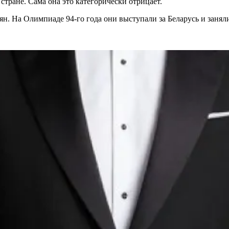
стране. Сама она это категорически отрицает.
ян. На Олимпиаде 94-го года они выступали за Беларусь и занял