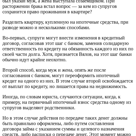
был указан муж, а жена выступала созаемщиком. При
расторжении брака встал вопрос — за кем из супругов
сохранится право проживания в квартире?
Разделить квартиру, купленную на ипотечные средства, при
разводе можно и несколькими способами.
Во-первых, супруги могут внести изменения в кредитный
договор, согласовав этот шаг с банком, заменив солидарную
ответственность по кредиту на обязанность каждого из них по
своей части долга. Хотя, признается Вялов, на этот шаг банки
обычно идут крайне неохотно.
Второй способ, когда муж и жена, опять же после
согласования с банком, могут переоформить ипотечный
кредит на одного из них. В этом случае второй освобождается
от выплат по кредиту, но лишается права на недвижимость.
Иногда, по словам юриста, случаются ситуации, когда, к
примеру, на первичный ипотечный взнос средства одному из
супругов выделяют родственники.
Но в этом случае действия по передаче таких денег должны
быть правильно оформлены, либо путем составления
договора займа с указанием суммы и целевого назначения
средств, либо расписки о передаче денег. Этот момент можно