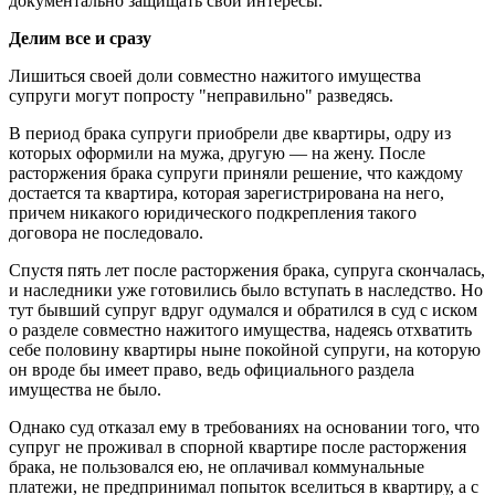
документально защищать свои интересы.
Делим все и сразу
Лишиться своей доли совместно нажитого имущества
супруги могут попросту "неправильно" разведясь.
В период брака супруги приобрели две квартиры, одру из
которых оформили на мужа, другую — на жену. После
расторжения брака супруги приняли решение, что каждому
достается та квартира, которая зарегистрирована на него,
причем никакого юридического подкрепления такого
договора не последовало.
Спустя пять лет после расторжения брака, супруга скончалась,
и наследники уже готовились было вступать в наследство. Но
тут бывший супруг вдруг одумался и обратился в суд с иском
о разделе совместно нажитого имущества, надеясь отхватить
себе половину квартиры ныне покойной супруги, на которую
он вроде бы имеет право, ведь официального раздела
имущества не было.
Однако суд отказал ему в требованиях на основании того, что
супруг не проживал в спорной квартире после расторжения
брака, не пользовался ею, не оплачивал коммунальные
платежи, не предпринимал попыток вселиться в квартиру, а с