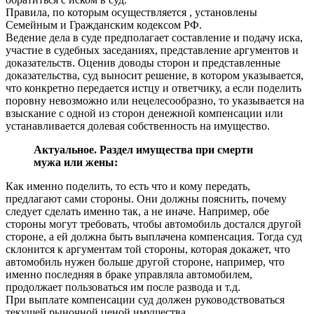
Правила, по которым осуществляется , установлены
Семейным и Гражданским кодексом РФ.
Ведение дела в суде предполагает составление и подачу иска,
участие в судебных заседаниях, представление аргументов и
доказательств. Оценив доводы сторон и представленные
доказательства, суд выносит решение, в котором указывается,
что конкретно передается истцу и ответчику, а если поделить
поровну невозможно или нецелесообразно, то указывается на
взыскание с одной из сторон денежной компенсации или
устанавливается долевая собственность на имущество.
Актуальное. Раздел имущества при смерти
мужа или жены:
Как именно поделить, то есть что и кому передать,
предлагают сами стороны. Они должны пояснить, почему
следует сделать именно так, а не иначе. Например, обе
стороны могут требовать, чтобы автомобиль достался другой
стороне, а ей должна быть выплачена компенсация. Тогда суд
склонится к аргументам той стороны, которая докажет, что
автомобиль нужен больше другой стороне, например, что
именно последняя в браке управляла автомобилем,
продолжает пользоваться им после развода и т.д.
При выплате компенсации суд должен руководствоваться
текущей рыночной ценой имущества.