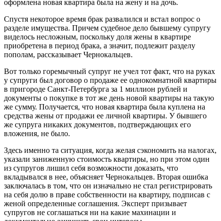
оформлена новая квартира была на жену и на дочь.
Спустя некоторое время брак развалился и встал вопрос о
разделе имущества. Причем судебное дело бывшему супругу
виделось несложным, поскольку доля жены в квартире
приобретена в период брака, а значит, подлежит разделу
пополам, рассказывает Чернокальцев.
Вот только горемычный супруг не учел тот факт, что на руках
у супруги был договор о продаже ее однокомнатной квартиры
в пригороде Санкт-Петербурга за 1 миллион рублей и
документы о покупке в тот же день новой квартиры на такую
же сумму. Получается, что новая квартира была куплена на
средства жены от продажи ее личной квартиры. У бывшего
же супруга никаких документов, подтверждающих его
вложения, не было.
Здесь именно та ситуация, когда желая сэкономить на налогах,
указали заниженную стоимость квартиры, но при этом один
из супругов лишил себя возможности доказать, что
вкладывался в нее, объясняет Чернокальцев. Вторая ошибка
заключалась в том, что он изначально не стал регистрировать
на себя долю в праве собственности на квартиру, подписав с
женой определенные соглашения. Эксперт призывает
супругов не соглашаться ни на какие махинации и