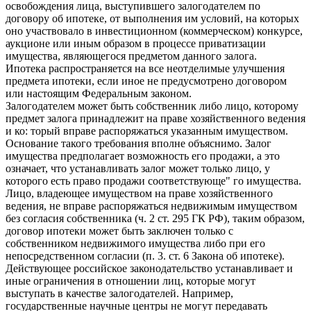
освобождения лица, выступившего залогодателем по
договору об ипотеке, от выполнения им условий, на которых
оно участвовало в инвестиционном (коммерческом) конкурсе,
аукционе или иным образом в процессе приватизации
имущества, являющегося предметом данного залога.
Ипотека распространяется на все неотделимые улучшения
предмета ипотеки, если иное не предусмотрено договором
или настоящим Федеральным законом.
Залогодателем может быть собственник либо лицо, которому
предмет залога принадлежит на праве хозяйственного ведения
и ко: торый вправе распоряжаться указанным имуществом.
Основание такого требования вполне объяснимо. Залог
имущества предполагает возможность его продажи, а это
означает, что устанавливать залог может только лицо, у
которого есть право продажи соответствующе" го имущества.
Лицо, владеющее имуществом на праве хозяйственного
ведения, не вправе распоряжаться недвижимым имуществом
без согласия собственника (ч. 2 ст. 295 ГК РФ), таким образом,
договор ипотеки может быть заключен только с
собственником недвижимого имущества либо при его
непосредственном согласии (п. 3. ст. 6 Закона об ипотеке).
Действующее российское законодательство устанавливает и
иные ограничения в отношении лиц, которые могут
выступать в качестве залогодателей. Например,
государственные научные центры не могут передавать