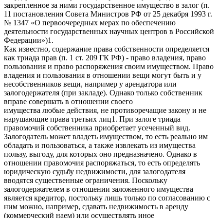
закрепленное за ними государственное имущество в залог (п.
11 постановления Совета Министров РФ от 25 декабря 1993 г.
№ 1347 «О первоочередных мерах по обеспечению
деятельности государственных научных центров в Российской
Федерации»)1.
Как известно, содержание права собственности определяется
как триада прав (п. 1 ст. 209 ГК РФ) - право владения, право
пользования и право распоряжения своим имуществом. Право
владения и пользования в отношении вещи могут быть и у
несобственников вещи, например у арендатора или
залогодержателя (при закладе). Однако только собственник
вправе совершать в отношении своего
имущества любые действия, не противоречащие закону и не
нарушающие права третьих лиц1. При залоге триада
правомочий собственника приобретает усеченный вид.
Залогодатель может владеть имуществом, то есть реально им
обладать и пользоваться, а также извлекать из имущества
пользу, выгоду, для которых оно предназначено. Однако в
отношении правомочия распоряжаться, то есть определять
юридическую судьбу недвижимости, для залогодателя
вводятся существенные ограничения. Поскольку
залогодержателем в отношении заложенного имущества
является кредитор, постольку лишь только по согласованию с
ним можно, например, сдавать недвижимость в аренду
(коммерческий наем) или осуществлять иное