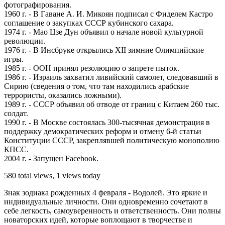
фотографирования.
1960 г. - В Гаване А. И. Микоян подписал с Фиделем Кастро
соглашение о закупках СССР кубинского сахара.
1974 г. - Мао Цзе Дун объявил о начале новой культурной
революции.
1976 г. - В Инсбруке открылись XII зимние Олимпийские
игры.
1985 г. - ООН принял резолюцию о запрете пыток.
1986 г. - Израиль захватил ливийский самолет, следовавший в
Сирию (сведения о том, что там находились арабские
террористы, оказались ложными).
1989 г. - СССР объявил об отводе от границ с Китаем 260 тыс.
солдат.
1990 г. - В Москве состоялась 300-тысячная демонстрация в
поддержку демократических реформ и отмену 6-й статьи
Конституции СССР, закреплявшей политическую монополию
КПСС.
2004 г. - Запущен Facebook.
580 total views, 1 views today
Знак зодиака рожденных 4 февраля - Водолей. Это яркие и
индивидуальные личности. Они одновременно сочетают в
себе легкость, самоуверенность и ответственность. Они полны
новаторских идей, которые воплощают в творчестве и