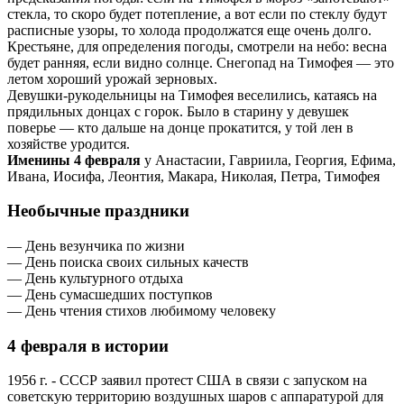
стекла, то скоро будет потепление, а вот если по стеклу будут
расписные узоры, то холода продолжатся еще очень долго.
Крестьяне, для определения погоды, смотрели на небо: весна
будет ранняя, если видно солнце. Снегопад на Тимофея — это
летом хороший урожай зерновых.
Девушки-рукодельницы на Тимофея веселились, катаясь на
прядильных донцах с горок. Было в старину у девушек
поверье — кто дальше на донце прокатится, у той лен в
хозяйстве уродится.
Именины 4 февраля
у Анастасии, Гавриила, Георгия, Ефима,
Ивана, Иосифа, Леонтия, Макара, Николая, Петра, Тимофея
Необычные праздники
— День везунчика по жизни
— День поиска своих сильных качеств
— День культурного отдыха
— День сумасшедших поступков
— День чтения стихов любимому человеку
4 февраля в истории
1956 г. - СССР заявил протест США в связи с запуском на
советскую территорию воздушных шаров с аппаратурой для