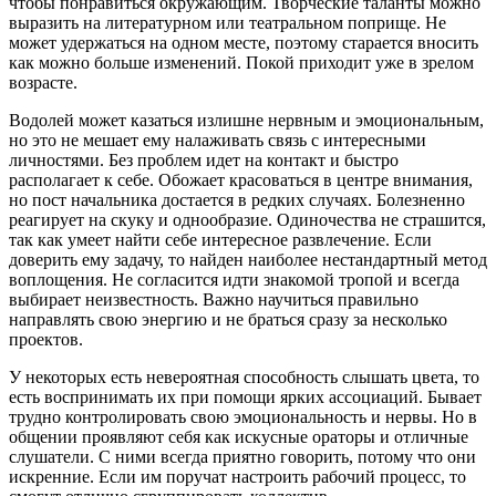
чтобы понравиться окружающим. Творческие таланты можно
выразить на литературном или театральном поприще. Не
может удержаться на одном месте, поэтому старается вносить
как можно больше изменений. Покой приходит уже в зрелом
возрасте.
Водолей может казаться излишне нервным и эмоциональным,
но это не мешает ему налаживать связь с интересными
личностями. Без проблем идет на контакт и быстро
располагает к себе. Обожает красоваться в центре внимания,
но пост начальника достается в редких случаях. Болезненно
реагирует на скуку и однообразие. Одиночества не страшится,
так как умеет найти себе интересное развлечение. Если
доверить ему задачу, то найден наиболее нестандартный метод
воплощения. Не согласится идти знакомой тропой и всегда
выбирает неизвестность. Важно научиться правильно
направлять свою энергию и не браться сразу за несколько
проектов.
У некоторых есть невероятная способность слышать цвета, то
есть воспринимать их при помощи ярких ассоциаций. Бывает
трудно контролировать свою эмоциональность и нервы. Но в
общении проявляют себя как искусные ораторы и отличные
слушатели. С ними всегда приятно говорить, потому что они
искренние. Если им поручат настроить рабочий процесс, то