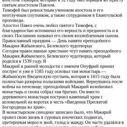
святым апостолом Павлом.
Тимофей был ревностным учеником апостола и его
неотлучным спутником, а также сотрудником в Евангельской
проповеди.
Апостол Павел очень любил святого Тимофея, с
благодарностью вспоминал его верность и преданность и в
своих Посланиях называл его своим возлюбленным сыном.
Православный праздник — День памяти преподобного
Макария Жабынского, Белевского чудотворца
Сегодня православные христиане чтут память преподобного
Макария Жабынского, Белевского чудотворца, который
родился в 1539 году. В
Макарий в ранней молодости с именем Онуфрий принял
постриг и уже в 1585 году основал там монастырь —
Жабынскую Введенскую пустынь, которая в 1615 году была
полностью разорена польскими войсками. Вернувшись после
войны на пепелище, преподобный Макарий возобновил
монастырь и снова собрал там братию. Он вместо
деревянного монастыря построил каменный храм с
колокольней на воротах в честь «Введения Пресвятой
Богородицы во храм».
В монастырском синодике записано было, что Макарий
провел свою жизнь в суровых иноческих подвигах,
претерпевая мороз и зной, голод и жажду. Он часто удалялся в