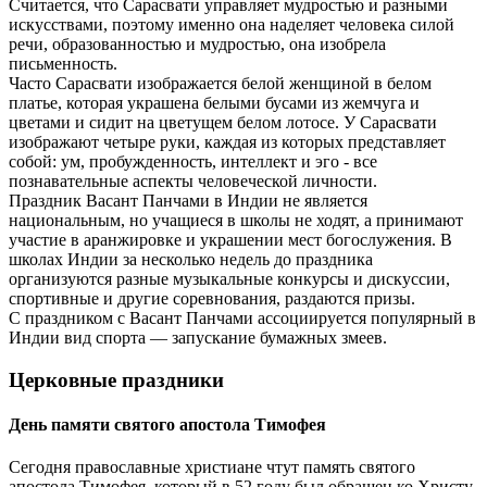
Считается, что Сарасвати управляет мудростью и разными
искусствами, поэтому именно она наделяет человека силой
речи, образованностью и мудростью, она изобрела
письменность.
Часто Сарасвати изображается белой женщиной в белом
платье, которая украшена белыми бусами из жемчуга и
цветами и сидит на цветущем белом лотосе. У Сарасвати
изображают четыре руки, каждая из которых представляет
собой: ум, пробужденность, интеллект и эго - все
познавательные аспекты человеческой личности.
Праздник Васант Панчами в Индии не является
национальным, но учащиеся в школы не ходят, а принимают
участие в аранжировке и украшении мест богослужения. В
школах Индии за несколько недель до праздника
организуются разные музыкальные конкурсы и дискуссии,
спортивные и другие соревнования, раздаются призы.
С праздником с Васант Панчами ассоциируется популярный в
Индии вид спорта — запускание бумажных змеев.
Церковные праздники
День памяти святого апостола Тимофея
Сегодня православные христиане чтут память святого
апостола Тимофея, который в 52 году был обращен ко Христу