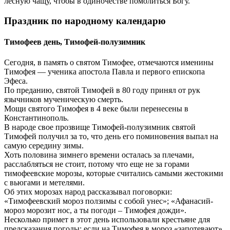
лесную чащу, чтобы в одиночестве помолиться Богу.
Праздник по народному календарю
Тимофеев день, Тимофей-полузимник
Сегодня, в память о святом Тимофее, отмечаются именины
Тимофея — ученика апостола Павла и первого епископа
Эфеса.
По преданию, святой Тимофей в 80 году принял от рук
язычников мученическую смерть.
Мощи святого Тимофея в 4 веке были перенесены в
Константинополь.
В народе свое прозвище Тимофей-полузимник святой
Тимофей получил за то, что день его поминовения выпал на
самую середину зимы.
Хоть половина зимнего времени осталась за плечами,
расслабляться не стоит, потому что еще не за горами
тимофеевские морозы, которые считались самыми жестокими
с вьюгами и метелями.
Об этих морозах народ рассказывал поговорки:
«Тимофеевский мороз ползимы с собой унес»; «Афанасий-
мороз морозит нос, а ты погоди – Тимофея дожди».
Несколько примет в этот день использовали крестьяне для
предсказания погоды: если на Тимофея в мороз «запотевают»