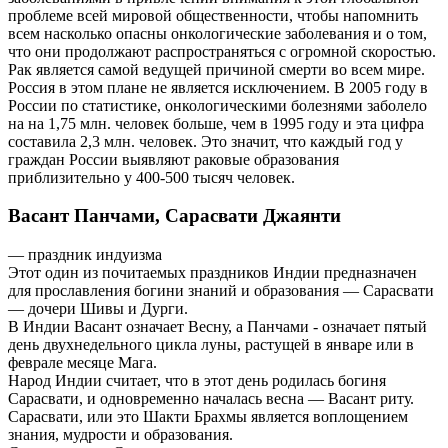
проблеме всей мировой общественности, чтобы напомнить
всем насколько опасны онкологические заболевания и о том,
что они продолжают распространяться с огромной скоростью.
Рак является самой ведущей причиной смерти во всем мире.
Россия в этом плане не является исключением. В 2005 году в
России по статистике, онкологическими болезнями заболело
на на 1,75 млн. человек больше, чем в 1995 году и эта цифра
составила 2,3 млн. человек. Это значит, что каждый год у
граждан России выявляют раковые образования
приблизительно у 400-500 тысяч человек.
Васант Панчами, Сарасвати Джаянти
— праздник индуизма
Этот один из почитаемых праздников Индии предназначен
для прославления богини знаний и образования — Сарасвати
— дочери Шивы и Дурги.
В Индии Васант означает Весну, а Панчами - означает пятый
день двухнедельного цикла луны, растущей в январе или в
феврале месяце Мага.
Народ Индии считает, что в этот день родилась богиня
Сарасвати, и одновременно началась весна — Васант риту.
Сарасвати, или это Шакти Брахмы является воплощением
знания, мудрости и образования.