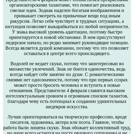
организаторскими талантами, что помогает реализовать
смелые идеи. Зодиак наделен богатым воображением и
привыкает смотреть на привычные вещи под иным
ракурсом. Легко себя чувствует в трудных ситуациях, а
интуиция позволяет выкарабкаться из любой неприятности.
У знака высокий уровень адаптации, поэтому быстро
ориентируется в новой обстановке. В нем присутствуют
лидерское начало, но редко занимает руководящие позиции.
Всегда является душой компании, потому что это позволяет
оставаться в центре всего происходящего.
Водолей не ведает скуки, потому что заинтересован во
множестве увлечений. Знак не боится одиночества, ведь
всегда найдет себе занятие по душе. С романтическими
связями нет однозначности, потому что при первых ссорах
может просто бросить человека и вступить в новые
отношения. Представители 4 февраля славятся высоким
интеллектуальным уровнем и огромным списком талантов,
благодаря чему есть потенциал к созданию удивительных
шедевров искусства.
Лучше ориентироваться на творческую профессию, вроде
писателя, художника, актера или поэта. Главное, чтобы
работа были лишена скуки. Знак обожает коллективный труд,
но чаще всего остается на посту рядового сотрудника и не