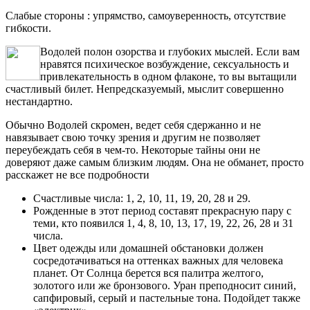
Слабые стороны : упрямство, самоуверенность, отсутствие
гибкости.
Водолей полон озорства и глубоких мыслей. Если вам
нравятся психическое возбуждение, сексуальность и
привлекательность в одном флаконе, то вы вытащили
счастливый билет. Непредсказуемый, мыслит совершенно
нестандартно.
Обычно Водолей скромен, ведет себя сдержанно и не
навязывает свою точку зрения и другим не позволяет
переубеждать себя в чем-то. Некоторые тайны они не
доверяют даже самым близким людям. Она не обманет, просто
расскажет не все подробности
Счастливые числа: 1, 2, 10, 11, 19, 20, 28 и 29.
Рожденные в этот период составят прекрасную пару с
теми, кто появился 1, 4, 8, 10, 13, 17, 19, 22, 26, 28 и 31
числа.
Цвет одежды или домашней обстановки должен
сосредотачиваться на оттенках важных для человека
планет. От Солнца берется вся палитра желтого,
золотого или же бронзового. Уран преподносит синий,
сапфировый, серый и пастельные тона. Подойдет также