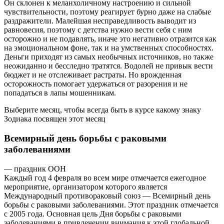
Он склонен к меланхоличному настроению и сильной
чувствительности, поэтому реагирует бурно даже на слабые
раздражители. Малейшая несправедливость выводит из
равновесия, поэтому с детства нужно вести себя с ним
осторожно и не подавлять, иначе это негативно отразится как
на эмоциональном фоне, так и на умственных способностях.
Деньги приходят из самых необычных источников, но также
неожиданно и бесследно тратятся. Водолей не привык вести
бюджет и не отслеживает растраты. Но врожденная
осторожность помогает удержаться от разорения и не
попадаться в лапы мошенникам.
Выберите месяц, чтобы всегда быть в курсе какому знаку
Зодиака посвящен этот месяц
Всемирный день борьбы с раковыми
заболеваниями
— праздник ООН
Каждый год 4 февраля во всем мире отмечается ежегодное
мероприятие, организатором которого является
Международный противораковый союз — Всемирный день
борьбы с раковыми заболеваниями. Этот праздник отмечается
с 2005 года. Основная цель Дня борьбы с раковыми
заболеваниями в привлечении внимания к этой глобальной