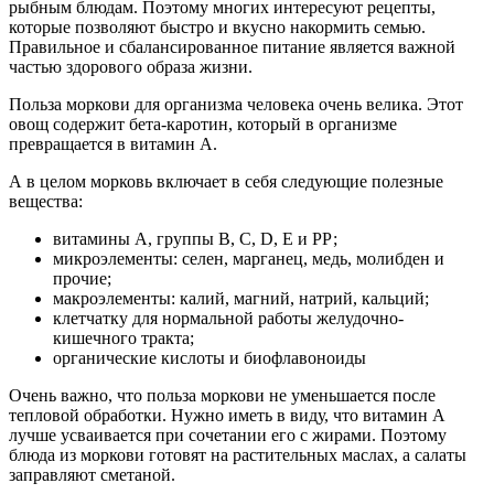
рыбным блюдам. Поэтому многих интересуют рецепты,
которые позволяют быстро и вкусно накормить семью.
Правильное и сбалансированное питание является важной
частью здорового образа жизни.
Польза моркови для организма человека очень велика. Этот
овощ содержит бета-каротин, который в организме
превращается в витамин А.
А в целом морковь включает в себя следующие полезные
вещества:
витамины А, группы В, С, D, Е и РР;
микроэлементы: селен, марганец, медь, молибден и
прочие;
макроэлементы: калий, магний, натрий, кальций;
клетчатку для нормальной работы желудочно-
кишечного тракта;
органические кислоты и биофлавоноиды
Очень важно, что польза моркови не уменьшается после
тепловой обработки. Нужно иметь в виду, что витамин А
лучше усваивается при сочетании его с жирами. Поэтому
блюда из моркови готовят на растительных маслах, а салаты
заправляют сметаной.