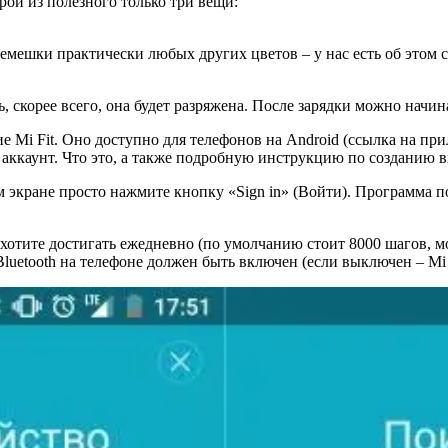
рой из полезного только три вещи:
ешки практически любых других цветов – у нас есть об этом ст
ь, скорее всего, она будет разряжена. После зарядки можно начи
Mi Fit. Оно доступно для телефонов на Android (ссылка на прил
 аккаунт. Что это, а также подробную инструкцию по созданию в
экране просто нажмите кнопку «Sign in» (Войти). Программа попр
хотите достигать ежедневно (по умолчанию стоит 8000 шагов, мо
Bluetooth на телефоне должен быть включен (если выключен – Mi