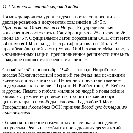
11.1 Мир после второй мировой войны
На международном уровне идеалы послевоенного мира
декларировались в документах созданной в 1945 г.
Организации Объединенных Наций
. Её учредительная
конференция состоялась в Сан-Франциско с 25 апреля по 26
июня 1945 г. Официальной датой образования ООН считается
24 октября 1945 г., когда был ратифицирован её Устав. В
преамбуле (вводной части) Устава ООН сказано: «Мы, народы
Объединённых Наций, преисполненные решимости избавить
грядущие поколения от бедствий войны»
С ноября 1945 г. по октябрь 1946 г. в городе Нюрнберге
заседал Международный военный трибунал над немецкими
военными преступниками. Перед ним предстали главные
подсудимые, в их числе Г. Геринг, И. Риббентроп, В. Кейтель
и другие. Память о гибели миллионов людей в годы войны
вызвала стремление установить и защитить как особую
ценность права и свободы человека. В декабре 1948 г.
Генеральная Ассамблея ООН приняла
Всеобщую декларацию
прав человека
.
Однако воплощение намеченных целей оказалось делом
непростым. Реальные события последующих десятилетий