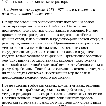
1970-е гг. воспользовались консерваторы.
11.4. Экономический кризис 1974–1975 гг. и его влияние на
развитие западной цивилизации
В ряду послевоенных экономических потрясений особое
место принадлежит кризису 1974-75 гг. Он охватил
практически все развитые стран Запада и Японию. Кризис
привел к стагнации традиционных отраслей хозяйства
данных стран, к нарушениям в кредитно-финансовой сфере, к
резкому падению темпов роста. Применение антикризисных
мер по рецептам неокейнсианства, включавших рост
государственных расходов, снижение налогов и удешевление
кредита только усиливало инфляцию. Применение обратных
мер (сокращение государственных расходов, ужесточение
налоговой и кредитной политики) вело к углублению спада и
росту безработицы. Своеобразие ситуации состояло в том, что
ни та ни другая система антикризисных мер не вели к
преодолению экономического потрясения.
Новые условия требовали свежих концептуальных решений,
касающихся выработки адекватных потребностям дня
методов регулирования социально-экономических процессов.
Прежняя кейнсианская методика решения этих проблем
перестала устраивать правящую элиту ведущих стран Запада.