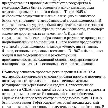
предполагавшая прямое вмешательство государства в
экономику. Здесь была проведена национализация ряда
отраслей промышленности и банков. Так, в 1945 г.
лейбористы осуществили национализацию английского
банка, чуть позднее - угледобывающей промышленности. В
собственность государства были переведены также газовая и
электроэнергетические отрасли промышленности, транспорт,
железные дороги, часть авиакомпаний. Крупный
государственный сектор образовался в результате проведения
национализации и во Франции. В него вошли предприятия
угольной промышленности, заводы «Рено», пять главных
банков, основные страховые компании. В 1947 г. был принят
общий план модернизации и реконструкции
промышленности, заложивший основы государственного
планирования развития основных секторов экономики.
По-иному решалась проблема реконверсии в США. Там
частнособственнические отношения были намного прочнее, и
поэтому акцент делался лишь на косвенные методы
регулирования через налоги и кредит. Первостепенное
внимание в США и Западной Европе стали уделять трудовым
отношениям, основе всей социальной жизни общества.
Однако на эту проблему смотрели везде по-разному. В США
был принят закон Тафта-Хартли, который вводил жесткий
государственный контроль над деятельностью профсоюзов. В