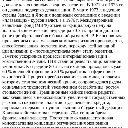
доллару как основному средству расчетов. В 1971 и в 1973 гг.
он дважды подвергся девальвации. В марте 1973 г. ведущие
страны Запада и Япония подписали соглашение о введении
«плавающих» курсов валют, а в 1976 г. Международный
валютный фонд (МВФ) отменил официальную цену на
золото. Экономические неурядицы 70-х гг. происходили на
фоне приобретавшей все больший размах НТР. Ее основным
проявлением стала массовая компьютеризация производства,
способствовавшая постепенному переходу всей западной
цивилизации к «постиндустриальному» этапу развития.
Заметно ускорились процессы интернационализации
хозяйственной жизни. ТНК стали определять лицо западной
экономики. К середине 80-х гг. на их долю приходилось уже
60 % внешней торговли и 80 % разработок в сфере новых
технологий. Процесс преобразования экономики, толчком к
которому стал экономический кризис, сопровождался рядом
социальных трудностей: увеличением безработицы, ростом
стоимости жизни. Традиционные кейнсианские рецепты,
заключавшиеся в необходимости увеличения государственных
расходов, сокращения налогов и удешевления кредита,
порождали перманентную инфляцию и бюджетный дефицит.
Критика кейнсианства в середине 70-х гг. приобрела
фронтальный характер. Постепенно складывается новая
консервативная концепция регулирования экономики,