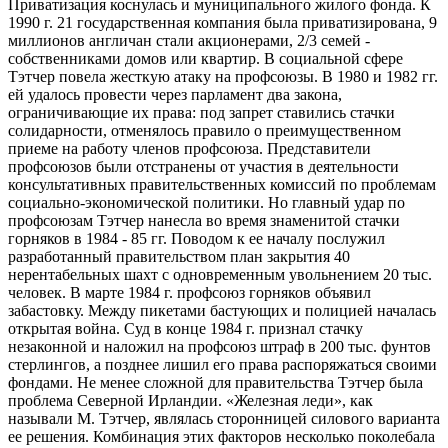
Приватизация коснулась и муниципального жилого фонда. К
1990 г. 21 государственная компания была приватизирована, 9
миллионов англичан стали акционерами, 2/3 семей -
собственниками домов или квартир. В социальной сфере
Тэтчер повела жесткую атаку на профсоюзы. В 1980 и 1982 гг.
ей удалось провести через парламент два закона,
ограничивающие их права: под запрет ставились стачки
солидарности, отменялось правило о преимущественном
приеме на работу членов профсоюза. Представители
профсоюзов были отстранены от участия в деятельности
консультативных правительственных комиссий по проблемам
социально-экономической политики. Но главный удар по
профсоюзам Тэтчер нанесла во время знаменитой стачки
горняков в 1984 - 85 гг. Поводом к ее началу послужил
разработанный правительством план закрытия 40
нерентабельных шахт с одновременным увольнением 20 тыс.
человек. В марте 1984 г. профсоюз горняков объявил
забастовку. Между пикетами бастующих и полицией началась
открытая война. Суд в конце 1984 г. признал стачку
незаконной и наложил на профсоюз штраф в 200 тыс. фунтов
стерлингов, а позднее лишил его права распоряжаться своими
фондами. Не менее сложной для правительства Тэтчер была
проблема Северной Ирландии. «Железная леди», как
называли М. Тэтчер, являлась сторонницей силового варианта
ее решения. Комбинация этих факторов несколько поколебала