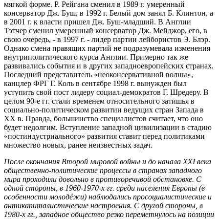
мягкой форме. Р. Рейгана сменил в 1989 г. умеренный
консерватор Дж. Буш, в 1992 г. Белый дом занял Б. Клинтон, а
в 2001 г. к власти пришел Дж. Буш-младший. В Англии
Тэтчер сменил умеренный консерватор Дж. Мейджор, его, в
свою очередь, - в 1997 г. - лидер партии лейбористов Э. Блэр.
Однако смена правящих партий не подразумевала изменения
внутриполитического курса Англии. Примерно так же
развивались события и в других западноевропейских странах.
Последний представитель «неоконсервативной волны»,
канцлер ФРГ Г. Коль в сентябре 1998 г. вынужден был
уступить свой пост лидеру социал-демократов Г. Шредеру. В
целом 90-е гг. стали временем относительного затишья в
социально-политическом развитии ведущих стран Запада в
XX в. Правда, большинство специалистов считает, что оно
будет недолгим. Вступление западной цивилизации в стадию
«постиндустриального» развития ставит перед политиками
множество новых, ранее неизвестных задач.
После окончания Второй мировой войны и до начала XXI века
общественно-политические процессы в странах западного
мира проходили довольно в противоречивой обстановке. С
одной стороны, в 1960-1970-х гг. среди населения Европы (в
особенности молодёжи) наблюдались просоциалистические и
антикапиталистические настроения. С другой стороны, в
1980-х гг., западное общество резко переметнулось на позиции