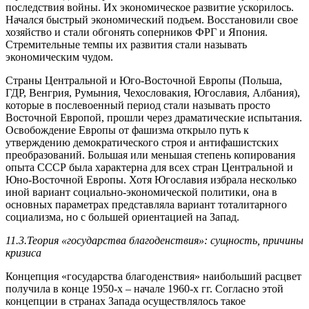
последствия войны. Их экономическое развитие ускорилось.
Начался быстрый экономический подъем. Восстановили свое
хозяйство и стали обгонять соперников ФРГ и Япония.
Стремительные темпы их развития стали называть
экономическим чудом.
Страны Центральной и Юго-Восточной Европы (Польша,
ГДР, Венгрия, Румыния, Чехословакия, Югославия, Албания),
которые в послевоенный период стали называть просто
Восточной Европой, прошли через драматические испытания.
Освобождение Европы от фашизма открыло путь к
утверждению демократического строя и антифашистских
преобразований. Большая или меньшая степень копирования
опыта СССР была характерна для всех стран Центральной и
Юно-Восточной Европы. Хотя Югославия избрала несколько
иной вариант социально-экономической политики, она в
основных параметрах представляла вариант тоталитарного
социализма, но с большей ориентацией на Запад.
11.3.Теория «государства благоденствия»: сущность, причины
кризиса
Концепция «государства благоденствия» наибольший расцвет
получила в конце 1950-х – начале 1960-х гг. Согласно этой
концепции в странах Запада осуществлялось такое