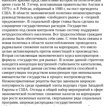
наиболее яркими представителями которой на политической
арене стали М. Тэтчер, возглавившая правительство Англии в
1979 г. и Р. Рейган, избранный в 1980 г, на пост президента
США. В области экономической политики неоконсерваторы
руководствовались идеями «свободного рынка» и «теорией
предложения». В социальной сфере ставка была сделана на
сокращение государственных расходов. Государство
сохраняло под своим контролем только систему поддержки
нетрудоспособного населения. Все трудоспособные граждане
должны были обеспечивать себя сами. С этим была связана и
новая политика в области налогообложения: проводилось
радикальное снижение налогов на корпорации, что имело
целью активизировать приток инвестиций в производство.
Вторая составляющая экономического курса консерваторов -
формула «государство для рынка». В основе данной стратегии
находится концепция внутренней стабильности капитализма,
согласно которой данная система объявляется способной к
саморегуляции посредством конкуренции при минимальном
вмешательстве государства в процесс воспроизводства.
Неоконсервативные рецепты быстро завоевали широкую
популярность среди правящей элиты ведущих стран Западной
Европы и США. Отсюда и общий набор мероприятий в сфере
экономической политики: снижение налогов на корпорации
при росте косвенных налогов, свертывание ряда социальных
программ, широкая распродажа государственной