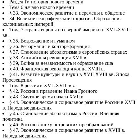
Раздел IV история нового времени
Тема 6 начало нового времени
§ 33. Экономическое развитие и перемены в обществе
34. Великие географические открытия. Образования
колониальных империй
Тема 7 страны европы и северной америки в XVI -XVIII
вв.
§ 35. Возрождение и гуманизм
§ 36. Реформация и контрреформация
§ 37. Становление абсолютизма в европейских странах
§ 38. Английская революция XVII в.
§ 39, Война за независимость и образование сша
§ 40. Французская революция конца XVIII в.
§ 41. Развитие культуры и науки в XVII-XVIII вв. Эпоха
Просвещения
Тема 8 россия в XVI -XVIII вв.
§ 42. Россия в правление Ивана Грозного
§ 43. Смутное время начала XVII в.
§ 44. Экономическое и социальное развитие России в XVII
в. Народные движения
§ 45. Становление абсолютизма в России. Внешняя
политика
§ 46. Россия в эпоху петровских преобразований
§ 47. Экономическое и социальное развитие в XVIII в.
Народные движения