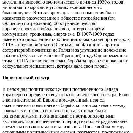
застали ни мирового экономического кризиса 1930-х годов,
ни войны и выросли в условиях экономического
благополучия. В то же время для этого поколения было
характерно разочарование в обществе потребления (см.
Общество потребления), обостренное чувство
справедливости, свобода нравов, интерес к идеям
коммунизма, троцкизма, анархизма. В 1967-1969 годах
именно это поколение стало инициатором волны протестов: в
США - против войны во Вьетнаме, во Франции - против
авторитарной политики де Голля и за улучшение положение
рабочих («Красный май» во Франции) и т.д. Одновременно с
этим в США активизировалась борьба за права чернокожих и
сексуальных меньшинств, которая дала свои плоды.
Политический спектр
В целом для политической жизни послевоенного Запада
характерна определенная узость политического спектра. Если
в континентальной Европе в межвоенный период
ожесточенная политическая борьба во многом велась между
радикалами правого и левого толка, которые были
непримиримыми противниками с противоположными
взглядами, то в послевоенный период наиболее радикальные
элементы оказались маргинализованы. После войны между
основными политическими силами, разумеется, по-прежнему