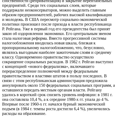
собственности (реприватизация) и закрытие нерентабельных
предприятий. Среди тех социальных слоев, которые
поддержали неоконсерваторов, можно выделить главным
образом предпринимателей, рабочих высокой квалификации
и молодежь. В США пересмотр социально-экономической
политики произошел после прихода к власти республиканца
Р. Рейгана. Уже в первый год его президентства был принят
закон об оздоровлении экономики. Его центральным звеном
стала налоговая реформа. Вместо прогрессивной системы
налогообложения вводилась новая шкала, близкая к
пропорциональному налогообложению, что, безусловно,
являлось выгодным наиболее зажиточным слоям и среднему
классу. Одновременно правительство осуществило
сокращение социальных расходов. В 1982 г. Рейган выступил
с концепцией «нового федерализма», включавшего
перераспределение полномочий между федеральным
правительством и властями штатов в пользу последних. В
связи с этим республиканская администрация предложила
аннулировать около 150 федеральных социальных программ, а
оставшиеся передать местным органам власти. Рейгану
удалось в короткий срок снизить уровень инфляции: в 1981 г.
она составляла 10,4 %, а к середине 1980-х гг. упала до 4 %.
Впервые после 1960-х гг. начался бурный экономический
подъем (в 1984 г. темпы роста достигли 6,4 %), увеличились
расходы на образование.