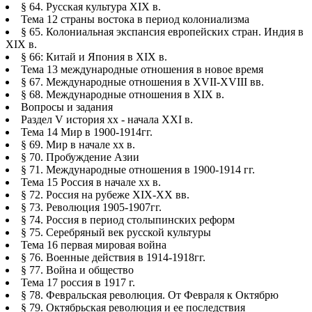
§ 64. Русская культура XIX в.
Тема 12 страны востока в период колониализма
§ 65. Колониальная экспансия европейских стран. Индия в
XIX в.
§ 66: Китай и Япония в XIX в.
Тема 13 международные отношения в новое время
§ 67. Международные отношения в XVII-XVIII вв.
§ 68. Международные отношения в XIX в.
Вопросы и задания
Раздел V история хх - начала XXI в.
Тема 14 Мир в 1900-1914гг.
§ 69. Мир в начале хх в.
§ 70. Пробуждение Азии
§ 71. Международные отношения в 1900-1914 гг.
Тема 15 Россия в начале хх в.
§ 72. Россия на рубеже XIX-XX вв.
§ 73. Революция 1905-1907гг.
§ 74. Россия в период столыпинских реформ
§ 75. Серебряный век русской культуры
Тема 16 первая мировая война
§ 76. Военные действия в 1914-1918гг.
§ 77. Война и общество
Тема 17 россия в 1917 г.
§ 78. Февральская революция. От Февраля к Октябрю
§ 79. Октябрьская революция и ее последствия