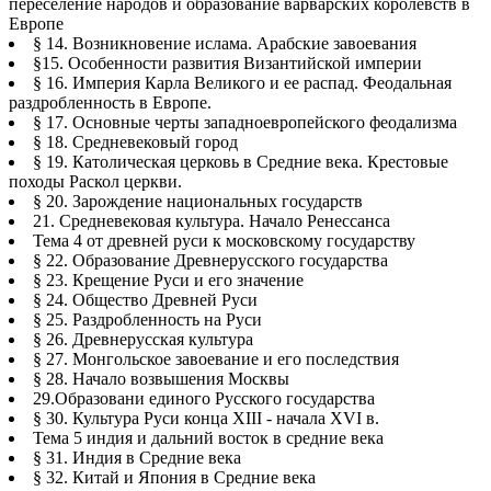
переселение народов и образование варварских королевств в
Европе
§ 14. Возникновение ислама. Арабские завоевания
§15. Особенности развития Византийской империи
§ 16. Империя Карла Великого и ее распад. Феодальная
раздробленность в Европе.
§ 17. Основные черты западноевропейского феодализма
§ 18. Средневековый город
§ 19. Католическая церковь в Средние века. Крестовые
походы Раскол церкви.
§ 20. Зарождение национальных государств
21. Средневековая культура. Начало Ренессанса
Тема 4 от древней руси к московскому государству
§ 22. Образование Древнерусского государства
§ 23. Крещение Руси и его значение
§ 24. Общество Древней Руси
§ 25. Раздробленность на Руси
§ 26. Древнерусская культура
§ 27. Монгольское завоевание и его последствия
§ 28. Начало возвышения Москвы
29.Образовани единого Русского государства
§ 30. Культура Руси конца XIII - начала XVI в.
Тема 5 индия и дальний восток в средние века
§ 31. Индия в Средние века
§ 32. Китай и Япония в Средние века