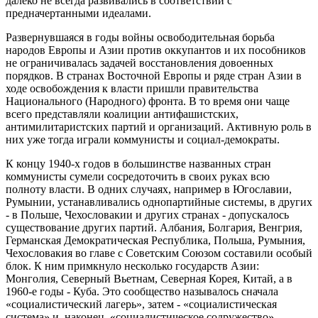
далеко не всегда развивались в соответствии с
предначертанными идеалами.
Развернувшаяся в годы войны освободительная борьба
народов Европы и Азии против оккупантов и их пособников
не ограничивалась задачей восстановления довоенных
порядков. В странах Восточной Европы и ряде стран Азии в
ходе освобождения к власти пришли правительства
Национального (Народного) фронта. В то время они чаще
всего представляли коалиции антифашистских,
антимилитаристских партий и организаций. Активную роль в
них уже тогда играли коммунисты и социал-демократы.
К концу 1940-х годов в большинстве названных стран
коммунисты сумели сосредоточить в своих руках всю
полноту власти. В одних случаях, например в Югославии,
Румынии, устанавливались однопартийные системы, в других
- в Польше, Чехословакии и других странах - допускалось
существование других партий. Албания, Болгария, Венгрия,
Германская Демократическая Республика, Польша, Румыния,
Чехословакия во главе с Советским Союзом составили особый
блок. К ним примкнуло несколько государств Азии:
Монголия, Северный Вьетнам, Северная Корея, Китай, а в
1960-е годы - Куба. Это сообщество называлось сначала
«социалистический лагерь», затем - «социалистическая
система» и, наконец, «социалистическое содружество».