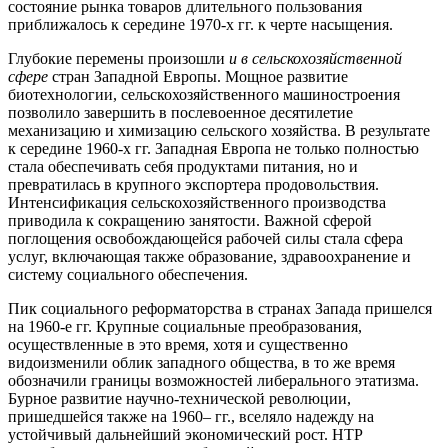
состояние рынка товаров длительного пользования
приближалось к середине 1970-х гг. к черте насыщения.
Глубокие перемены произошли
и в сельскохозяйственной
сфере
стран Западной Европы. Мощное развитие
биотехнологии, сельскохозяйственного машиностроения
позволило завершить в послевоенное десятилетие
механизацию и химизацию сельского хозяйства. В результате
к середине 1960-х гг. Западная Европа не только полностью
стала обеспечивать себя продуктами питания, но и
превратилась в крупного экспортера продовольствия.
Интенсификация сельскохозяйственного производства
приводила к сокращению занятости. Важной сферой
поглощения освобождающейся рабочей силы стала сфера
услуг, включающая также образование, здравоохранение и
систему социального обеспечения.
Пик социального реформаторства в странах Запада пришелся
на 1960-е гг. Крупные социальные преобразования,
осуществленные в это время, хотя и существенно
видоизменили облик западного общества, в то же время
обозначили границы возможностей либерального этатизма.
Бурное развитие научно-технической революции,
пришедшейся также на 1960– гг., вселяло надежду на
устойчивый дальнейший экономический рост. НТР