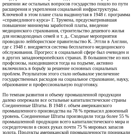
решении же остальных вопросов государство пошло по пути
расширения и укрепления социальной инфраструктуры.
Ключевой в этом плане стала выдвинутая в 1948 г. программа
«справедливого курса» Г. Трумена, предусматривавшая
повышение минимума заработной платы, введение
медицинского страхования, строительство дешевого жилья
для низкодоходных семей и т. д.. Сходные мероприятия
проводило лейбористское правительство К. Эттли в Англии,
где с 1948 г. внедряется система бесплатного медицинского
обслуживания. Прогресс в социальной сфере был очевиден и
в других западноевропейских странах. В большинстве из них
профсоюзы, находившиеся тогда на подъеме, активно
включились в борьбу за решение основных социальных
проблем. Результатом этого стало небывалое увеличение
государственных расходов на социальное страхование, науку,
образование и профессиональную подготовку.
По темпам развития и объему промышленной продукции
далеко опережали все остальные капиталистические страны
Соединенные Штаты. В 1948 г. объем американского
промышленного производства на 78 % превысил довоенный
уровень. Соединенные Штаты производили тогда более 55 %
промышленной продукции всего капиталистического мира и
сосредоточили в своих руках почти 75 % мировых запасов
золота. Продукты американской промышленности проникали