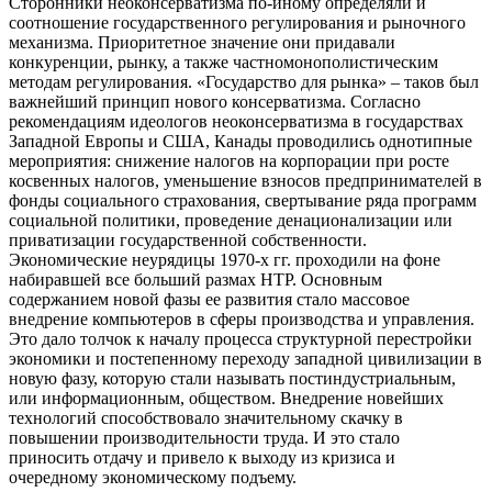
Сторонники неоконсерватизма по-иному определяли и
соотношение государственного регулирования и рыночного
механизма. Приоритетное значение они придавали
конкуренции, рынку, а также частномонополистическим
методам регулирования. «Государство для рынка» – таков был
важнейший принцип нового консерватизма. Согласно
рекомендациям идеологов неоконсерватизма в государствах
Западной Европы и США, Канады проводились однотипные
мероприятия: снижение налогов на корпорации при росте
косвенных налогов, уменьшение взносов предпринимателей в
фонды социального страхования, свертывание ряда программ
социальной политики, проведение денационализации или
приватизации государственной собственности.
Экономические неурядицы 1970-х гг. проходили на фоне
набиравшей все больший размах НТР. Основным
содержанием новой фазы ее развития стало массовое
внедрение компьютеров в сферы производства и управления.
Это дало толчок к началу процесса структурной перестройки
экономики и постепенному переходу западной цивилизации в
новую фазу, которую стали называть постиндустриальным,
или информационным, обществом. Внедрение новейших
технологий способствовало значительному скачку в
повышении производительности труда. И это стало
приносить отдачу и привело к выходу из кризиса и
очередному экономическому подъему.