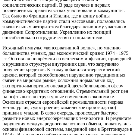
социалистических партий. В ряде случаев в первых
послевоенных правительствах участвовали и коммунисты.
Так было во Франции и Италии, где к концу войны
коммунистические партии стали массовыми, пользовались
значительным авторитетом благодаря активному участию в
движении Сопротивления. Укреплению их позиций
способствовало сотрудничество с социалистами.
Исходный импульс «консервативной волне», по мнению
большинства ученых, дал экономический кризис 1974 - 1975
гг. Он совпал по врёмени со всплеском инфляции, приведшей
к крушению структуры внутренних цен, что затрудняло
получение кредитов. К этому добавился энергетический
кризис, который способствовал нарушению традиционных
связей на мировом рынке, осложнил нормальный ход
экспортно-импортных операций, дестабилизировал сферу
финансово-кредитных отношений. Стремительный рост цен
на нефть вызвал структурные изменения в экономике.
Основные отрасли европейской промышленности (черная
металлургия, судостроение, химическое производство)
пришли в упадок. В свою очередь, происходит быстрое
развитие новых энергосберегающих технологии. В результате
нарушения международного валютного обмена, пошатнулись
основы финансовой системы, введенной еще в Бреттонвудсе в
1944 г. В западном сообществе стало нарастать недоверие к