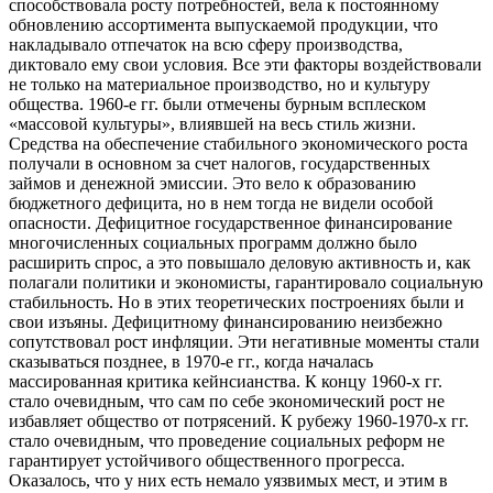
способствовала росту потребностей, вела к постоянному
обновлению ассортимента выпускаемой продукции, что
накладывало отпечаток на всю сферу производства,
диктовало ему свои условия. Все эти факторы воздействовали
не только на материальное производство, но и культуру
общества. 1960-е гг. были отмечены бурным всплеском
«массовой культуры», влиявшей на весь стиль жизни.
Средства на обеспечение стабильного экономического роста
получали в основном за счет налогов, государственных
займов и денежной эмиссии. Это вело к образованию
бюджетного дефицита, но в нем тогда не видели особой
опасности. Дефицитное государственное финансирование
многочисленных социальных программ должно было
расширить спрос, а это повышало деловую активность и, как
полагали политики и экономисты, гарантировало социальную
стабильность. Но в этих теоретических построениях были и
свои изъяны. Дефицитному финансированию неизбежно
сопутствовал рост инфляции. Эти негативные моменты стали
сказываться позднее, в 1970-е гг., когда началась
массированная критика кейнсианства. К концу 1960-х гг.
стало очевидным, что сам по себе экономический рост не
избавляет общество от потрясений. К рубежу 1960-1970-х гг.
стало очевидным, что проведение социальных реформ не
гарантирует устойчивого общественного прогресса.
Оказалось, что у них есть немало уязвимых мест, и этим в