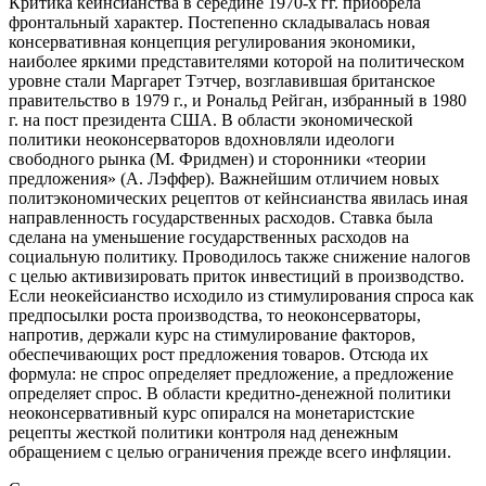
Критика кейнсианства в середине 1970-х гг. приобрела
фронтальный характер. Постепенно складывалась новая
консервативная концепция регулирования экономики,
наиболее яркими представителями которой на политическом
уровне стали Маргарет Тэтчер, возглавившая британское
правительство в 1979 г., и Рональд Рейган, избранный в 1980
г. на пост президента США. В области экономической
политики неоконсерваторов вдохновляли идеологи
свободного рынка (М. Фридмен) и сторонники «теории
предложения» (А. Лэффер). Важнейшим отличием новых
политэкономических рецептов от кейнсианства явилась иная
направленность государственных расходов. Ставка была
сделана на уменьшение государственных расходов на
социальную политику. Проводилось также снижение налогов
с целью активизировать приток инвестиций в производство.
Если неокейсианство исходило из стимулирования спроса как
предпосылки роста производства, то неоконсерваторы,
напротив, держали курс на стимулирование факторов,
обеспечивающих рост предложения товаров. Отсюда их
формула: не спрос определяет предложение, а предложение
определяет спрос. В области кредитно-денежной политики
неоконсервативный курс опирался на монетаристские
рецепты жесткой политики контроля над денежным
обращением с целью ограничения прежде всего инфляции.