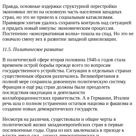
Правда, основные издержки структурной перестройки
экономики легли на основную часть населения западных
стран, но это не привело к социальным катаклизмам.
Правящим элитам удалось сохранить контроль над ситуацией
и придать новый импульс экономическим процессам.
Постепенно «консервативная волна» пошла на спад. Но это не
означало смену вех в развитии западной цивилизации.
11.5. Политическое развитие
В политической сфере вторая половина 1940-х годов стала
временем острой борьбы прежде всего по вопросам
государственного устройства. Ситуации в отдельных странах
существенным образом различались. Великобритания в
полной мере сохранила довоенную политическую систему.
Франция и ещё ряд стран должны были преодолеть
последствия оккупации и деятельности
коллаборационистских правительств. А в Германии, Италии
речь шла о полном устранении остатков нацизма и фашизма и
создании новых демократических государств.
Несмотря на различия, существовали и общие черты в
политической жизни западноевропейских стран в первые
послевоенные годы. Одна из них заключалась в приходе к
власти левых сил - социал-демократических и