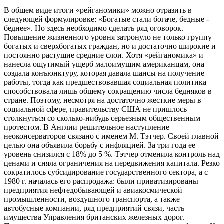
В общем виде итоги «рейганомики» можно отразить в
следующей формулировке: «Богатые стали богаче, бедные -
беднее». Но здесь необходимо сделать ряд оговорок.
Повышение жизненного уровня затронуло не только группу
богатых и сверхбогатых граждан, но и достаточно широкие и
постоянно растущие средние слои. Хотя «рейганомика» и
нанесла ощутимый ущерб малоимущим американцам, она
создала конъюнктуру, которая давала шансы на получение
работы, тогда как предшествовавшая социальная политика
способствовала лишь общему сокращению числа бедняков в
стране. Поэтому, несмотря на достаточно жесткие меры в
социальной сфере, правительству США не пришлось
столкнуться со сколько-нибудь серьезным общественным
протестом. В Англии решительное наступление
неоконсерваторов связано с именем М. Тэтчер. Своей главной
целью она объявила борьбу с инфляцией. За три года ее
уровень снизился с 18% до 5 %. Тэтчер отменила контроль над
ценами и сняла ограничения на передвижения капитала. Резко
сократилось субсидирование государственного сектора, а с
1980 г. началась его распродажа: были приватизированы
предприятия нефтедобывающей и авиакосмической
промышленности, воздушного транспорта, а также
автобусные компании, ряд предприятий связи, часть
имущества Управления британских железных дорог.