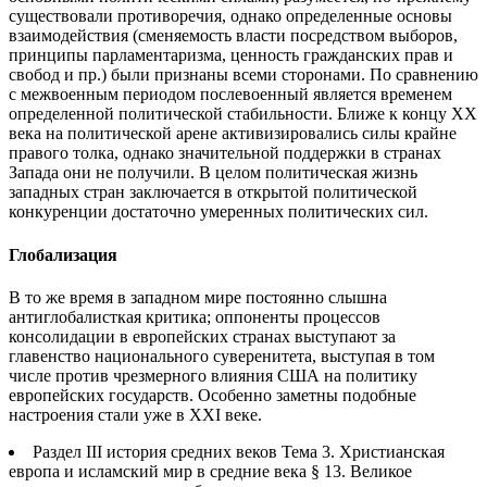
существовали противоречия, однако определенные основы
взаимодействия (сменяемость власти посредством выборов,
принципы парламентаризма, ценность гражданских прав и
свобод и пр.) были признаны всеми сторонами. По сравнению
с межвоенным периодом послевоенный является временем
определенной политической стабильности. Ближе к концу XX
века на политической арене активизировались силы крайне
правого толка, однако значительной поддержки в странах
Запада они не получили. В целом политическая жизнь
западных стран заключается в открытой политической
конкуренции достаточно умеренных политических сил.
Глобализация
В то же время в западном мире постоянно слышна
антиглобалисткая критика; оппоненты процессов
консолидации в европейских странах выступают за
главенство национального суверенитета, выступая в том
числе против чрезмерного влияния США на политику
европейских государств. Особенно заметны подобные
настроения стали уже в XXI веке.
Раздел III история средних веков Тема 3. Христианская
европа и исламский мир в средние века § 13. Великое