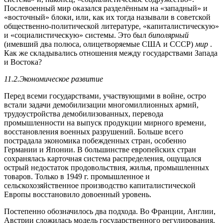
Послевоенный мир оказался разделённым на «западный» и
«восточный» блоки, или, как их тогда называли в советской
общественно-политической литературе, «капиталистическую»
и «социалистическую» системы. Это был
биполярный
(имевший два полюса, олицетворяемые США и СССР)
мир
.
Как же складывались отношения между государствами Запада
и Востока?
11.2.Экономическое развитие
Перед всеми государствами, участвующими в войне, остро
встали задачи демобилизации многомиллионных армий,
трудоустройства демобилизованных, перевода
промышленности на выпуск продукции мирного времени,
восстановления военных разрушений. Больше всего
пострадала экономика побежденных стран, особенно
Германии и Японии. В большинстве европейских стран
сохранялась карточная система распределения, ощущался
острый недостаток продовольствия, жилья, промышленных
товаров. Только в 1949 г. промышленное и
сельскохозяйственное производство капиталистической
Европы восстановило довоенный уровень.
Постепенно обозначилось два подхода. Во Франции, Англии,
Австрии сложилась модель государственного регулирования,