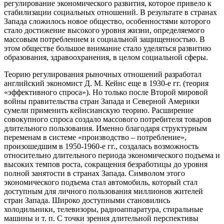
регулирование экономического развития, которое привело к
стабилизации социальных отношений. В результате в странах
Запада сложилось новое общество, особенностями которого
стало достижение высокого уровня жизни, определяемого
массовым потреблением и социальной защищенностью. В
этом обществе большое внимание стало уделяться развитию
образования, здравоохранения, в целом социальной сферы.
Теорию регулирования рыночных отношений разработал
английский экономист Д. М. Кейнс еще в 1930-е гг. (теория
«эффективного спроса»). Но только после Второй мировой
войны правительства стран Запада и Северной Америки
сумели применить кейнсианскую теорию. Расширение
совокупного спроса создало массового потребителя товаров
длительного пользования. Именно благодаря структурным
переменам в системе «производство – потребление»,
произошедшим в 1950-1960-е гг., создалась возможность
относительно длительного периода экономического подъема и
высоких темпов роста, сокращения безработицы до уровня
полной занятости в странах Запада. Символом этого
экономического подъема стал автомобиль, который стал
доступным для личного пользования миллионов жителей
стран Запада. Широко доступными становились
холодильники, телевизоры, радиоаппаратура, стиральные
машины и т. п. С точки зрения длительной перспективы