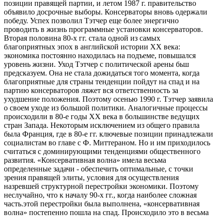
позиции правящей партии, и летом 1987 г. правительство
объявило досрочные выборы. Консерваторы вновь одержали
победу. Успех позволил Тэтчер еще более энергично
проводить в жизнь программные установки консерваторов.
Вторая половина 80-х гг. стала одной из самых
благоприятных эпох в английской истории XX века:
экономика постоянно находилась на подъеме, повышался
уровень жизни. Уход Тэтчер с политической арены бьш
предсказуем. Она не стала дожидаться того момента, когда
благоприятные для страны тенденции пойдут на спад и на
партию консерваторов ляжет вся ответственность за
ухудшение положения. Поэтому осенью 1990 г. Тэтчер заявила
о своем уходе из большой политики. Аналогичные процессы
происходили в 80-е годы XX века в большинстве ведущих
стран Запада. Некоторым исключением из общего правила
была Франция, где в 80-е гг. ключевые позиции принадлежали
социалистам во главе с Ф. Миттераном. Но и им приходилось
считаться с доминирующими тенденциями общественного
развития. «Консервативная волна» имела весьма
определенные задачи - обеспечить оптимальные, с точки
зрения правящей элиты, условия для осуществления
назревшей структурной перестройки экономики. Поэтому
неслучайно, что к началу 90-х гг., когда наиболее сложная
часть.этой перестройки была выполнена, «консервативная
волна» постепенно пошла на спад. Происходило это в весьма