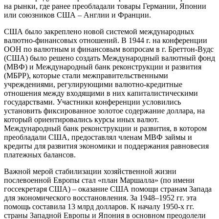
на рынки, где ранее преобладали товары Германии, Японии
или союзников США – Англии и Франции.
США было закреплено новой системой международных
валютно-финансовых отношений. В 1944 г. на конференции
ООН по валютным и финансовым вопросам в г. Бреттон-Вудс
(США) было решено создать Международный валютный фонд
(МВФ) и Международный банк реконструкции и развития
(МБРР), которые стали межправительственными
учреждениями, регулирующими валютно-кредитные
отношения между входящими в них капиталистическими
государствами. Участники конференции условились
установить фиксированное золотое содержание доллара, на
который ориентировались курсы иных валют.
Международный банк реконструкции и развития, в котором
преобладали США, предоставлял членам МВФ займы и
кредиты для развития экономики и поддержания равновесия
платежных балансов.
Важной мерой стабилизации хозяйственной жизни
послевоенной Европы стал «план Маршалла» (по имени
госсекретаря США) – оказание США помощи странам Запада
для экономического восстановления. За 1948–1952 гг. эта
помощь составила 13 млрд долларов. К началу 1950-х гг.
страны Западной Европы и Япония в основном преодолели