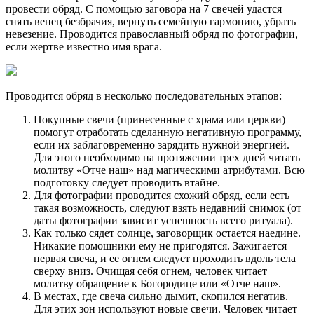
провести обряд. С помощью заговора на 7 свечей удастся
снять венец безбрачия, вернуть семейную гармонию, убрать
невезение. Проводится православный обряд по фотографии,
если жертве известно имя врага.
Проводится обряд в несколько последовательных этапов:
Покупные свечи (принесенные с храма или церкви)
помогут отработать сделанную негативную программу,
если их заблаговременно зарядить нужной энергией.
Для этого необходимо на протяжении трех дней читать
молитву «Отче наш» над магическими атрибутами. Всю
подготовку следует проводить втайне.
Для фотографии проводится схожий обряд, если есть
такая возможность, следуют взять недавний снимок (от
даты фотографии зависит успешность всего ритуала).
Как только сядет солнце, заговорщик остается наедине.
Никакие помощники ему не пригодятся. Зажигается
первая свеча, и ее огнем следует проходить вдоль тела
сверху вниз. Очищая себя огнем, человек читает
молитву обращение к Богородице или «Отче наш».
В местах, где свеча сильно дымит, скопился негатив.
Для этих зон используют новые свечи. Человек читает