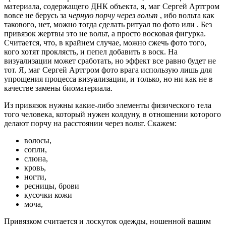
материала, содержащего ДНК объекта, я, маг Сергей Артгром
вовсе не берусь за
черную порчу через вольт
, ибо вольта как
такового, нет, можно тогда сделать ритуал по фото или . Без
привязок жертвы это не вольт, а просто восковая фигурка.
Считается, что, в крайнем случае, можно сжечь фото того,
кого хотят проклясть, и пепел добавить в воск. На
визуализации может сработать, но эффект все равно будет не
тот. Я, маг Сергей Артгром фото врага использую лишь для
упрощения процесса визуализации, и только, но ни как не в
качестве замены биоматериала.
Из привязок нужны какие-либо элементы физического тела
того человека, который нужен колдуну, в отношении которого
делают порчу на расстоянии через вольт. Скажем:
волосы,
сопли,
слюна,
кровь,
ногти,
ресницы, брови
кусочки кожи
моча,
Привязком считается и лоскуток одежды, ношенной вашим