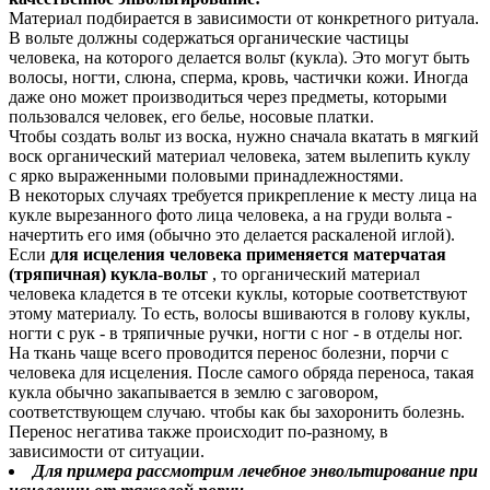
Материал подбирается в зависимости от конкретного ритуала.
В вольте должны содержаться органические частицы
человека, на которого делается вольт (кукла). Это могут быть
волосы, ногти, слюна, сперма, кровь, частички кожи. Иногда
даже оно может производиться через предметы, которыми
пользовался человек, его белье, носовые платки.
Чтобы создать вольт из воска, нужно сначала вкатать в мягкий
воск органический материал человека, затем вылепить куклу
с ярко выраженными половыми принадлежностями.
В некоторых случаях требуется прикрепление к месту лица на
кукле вырезанного фото лица человека, а на груди вольта -
начертить его имя (обычно это делается раскаленой иглой).
Если
для исцеления человека применяется матерчатая
(тряпичная) кукла-вольт
, то органический материал
человека кладется в те отсеки куклы, которые соответствуют
этому материалу. То есть, волосы вшиваются в голову куклы,
ногти с рук - в тряпичные ручки, ногти с ног - в отделы ног.
На ткань чаще всего проводится перенос болезни, порчи с
человека для исцеления. После самого обряда переноса, такая
кукла обычно закапывается в землю с заговором,
соответствующем случаю. чтобы как бы захоронить болезнь.
Перенос негатива также происходит по-разному, в
зависимости от ситуации.
Для примера рассмотрим лечебное энвольтирование при