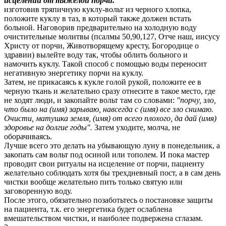
исцелении от тяжелой порчи.
изготовив тряпичную куклу-вольт из черного хлопка,
положите куклу в таз, в который также должен встать
больной. Наговорив предварительно на холодную воду
очистительные молитвы (псалмы 50,90,127, Отче наш, иисусу
Христу от порчи, Животворящему кресту, Богородице о
здравии) вылейте воду так, чтобы облить больного и
намочить куклу. Такой способ с помощью воды переносит
негативную энергетику порчи на куклу.
Затем, не прикасаясь к кукле голой рукой, положите ее в
черную ткань и желательно сразу отнесите в такое место, где
не ходят люди, и закопайте вольт там со словами:
"порчу, зло,
что было на (имя) зарываю, навсегда с (имя) все зло снимаю.
Очисти, матушка земля, (имя) от всего плохого, да дай (имя)
здоровье на долгие годы".
Затем уходите, молча, не
оборачиваясь.
Лучше всего это делать на убывающую луну в понедельник, а
закопать сам вольт под осиной или тополем. И пока мастер
проводит свои ритуалы на исцеление от порчи, пациенту
желательно соблюдать хотя бы трехдневный пост, а в сам день
чистки вообще желательно пить только святую или
заговоренную воду.
После этого, обязательно позаботьтесь о постановке защиты
на пациента, т.к. его энергетика будет ослаблена
вмешательством чистки, и наиболее подвержена сглазам.