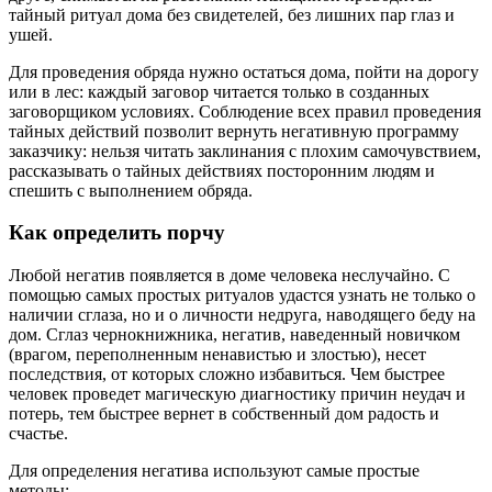
тайный ритуал дома без свидетелей, без лишних пар глаз и
ушей.
Для проведения обряда нужно остаться дома, пойти на дорогу
или в лес: каждый заговор читается только в созданных
заговорщиком условиях. Соблюдение всех правил проведения
тайных действий позволит вернуть негативную программу
заказчику: нельзя читать заклинания с плохим самочувствием,
рассказывать о тайных действиях посторонним людям и
спешить с выполнением обряда.
Как определить порчу
Любой негатив появляется в доме человека неслучайно. С
помощью самых простых ритуалов удастся узнать не только о
наличии сглаза, но и о личности недруга, наводящего беду на
дом. Сглаз чернокнижника, негатив, наведенный новичком
(врагом, переполненным ненавистью и злостью), несет
последствия, от которых сложно избавиться. Чем быстрее
человек проведет магическую диагностику причин неудач и
потерь, тем быстрее вернет в собственный дом радость и
счастье.
Для определения негатива используют самые простые
методы: