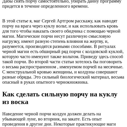
Дабы снять порчу самостоятельно, убирать данну программу
придется в течение определенного времени.
В этой статье я, маг Сергей Артгром расскажу, как наводят
порчу на врага через куклу вольт, и как использовать кровь
для того чтобы наказать своего обидчика с помощью черной
магии. Магические порчи несут различную смысловую
нагрузку, имеют разную степень влияния на жертву, и,
разумеется, производятся разными способами. В ритуалах
черной магии есть обширный ряд порчи с колдовской куклой,
которую часто именуют также вольтом. Приведу здесь способ
такой порчи. Во второй части статьи хотелось бы поговорить
о весьма распространенном , именуемом порчей на месячные.
С менструальной кровью женщины, и колдуны совершают
разные обряды. Это сильный биологический материал, весьма
опасный в руках опытного чернокнижника.
Как сделать сильную порчу на куклу
из воска
Наведение черной порчи колдун должен делать на
убывающей луне, во вторник, на закате. Есть опыт
проведения в другие дни. Некоторые практикующие маги