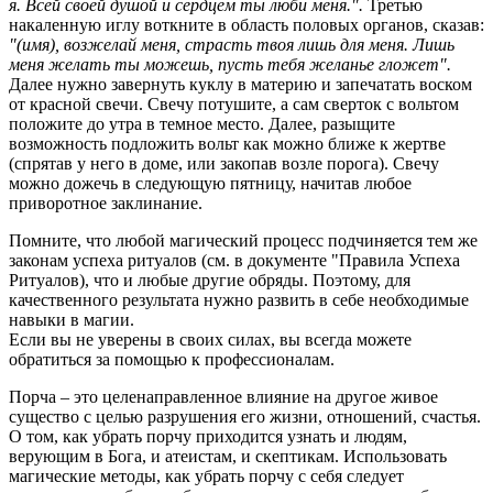
я. Всей своей душой и сердцем ты люби меня.".
Третью
накаленную иглу воткните в область половых органов, сказав:
"(имя), возжелай меня, страсть твоя лишь для меня. Лишь
меня желать ты можешь, пусть тебя желанье гложет".
Далее нужно завернуть куклу в материю и запечатать воском
от красной свечи. Свечу потушите, а сам сверток с вольтом
положите до утра в темное место. Далее, разыщите
возможность подложить вольт как можно ближе к жертве
(спрятав у него в доме, или закопав возле порога). Свечу
можно дожечь в следующую пятницу, начитав любое
приворотное заклинание.
Помните, что любой магический процесс подчиняется тем же
законам успеха ритуалов (см. в документе "Правила Успеха
Ритуалов), что и любые другие обряды. Поэтому, для
качественного результата нужно развить в себе необходимые
навыки в магии.
Если вы не уверены в своих силах, вы всегда можете
обратиться за помощью к профессионалам.
Порча – это целенаправленное влияние на другое живое
существо с целью разрушения его жизни, отношений, счастья.
О том, как убрать порчу приходится узнать и людям,
верующим в Бога, и атеистам, и скептикам. Использовать
магические методы, как убрать порчу с себя следует