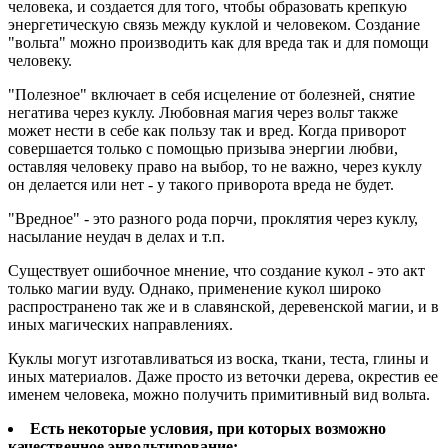
человека, и создается для того, чтобы образовать крепкую
энергетическую связь между куклой и человеком. Создание
"вольта" можно производить как для вреда так и для помощи
человеку.
"Полезное" включает в себя исцеление от болезней, снятие
негатива через куклу. Любовная магия через вольт также
может нести в себе как пользу так и вред. Когда приворот
совершается только с помощью призыва энергии любви,
оставляя человеку право на выбор, то не важно, через куклу
он делается или нет - у такого приворота вреда не будет.
"Вредное" - это разного рода порчи, проклятия через куклу,
насылание неудач в делах и т.п.
Существует ошибочное мнение, что создание кукол - это акт
только магии вуду. Однако, применение кукол широко
распространено так же и в славянской, деревенской магии, и в
иных магических направлениях.
Куклы могут изготавливаться из воска, ткани, теста, глины и
иных материалов. Даже просто из веточки дерева, окрестив ее
именем человека, можно получить примитивный вид вольта.
Есть некоторые условия, при которых возможно
качественное энвольтирование: