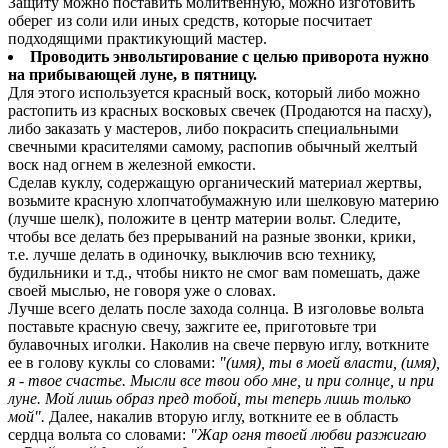
Защиту можно поставить молитвенную, можно изготовить
оберег из соли или иных средств, которые посчитает
подходящими практикующий мастер.
Проводить энвольтирование с целью приворота нужно
на прибывающей луне, в пятницу.
Для этого используется красный воск, который либо можно
растопить из красных восковых свечек (Продаются на пасху),
либо заказать у мастеров, либо покрасить специальными
свечными красителями самому, распопив обычный желтый
воск над огнем в железной емкости.
Сделав куклу, содержащую органический материал жертвы,
возьмите красную хлопчатобумажную или шелковую материю
(лучше шелк), положите в центр материи вольт. Следите,
чтобы все делать без прерываний на разные звонки, крики,
т.е. лучше делать в одиночку, выключив всю технику,
будильники и т.д., чтобы никто не смог вам помешать, даже
своей мыслью, не говоря уже о словах.
Лучше всего делать после захода солнца. В изголовье вольта
поставьте красную свечу, зажгите ее, приготовьте три
булавочных иголки. Наколив на свече первую иглу, воткните
ее в голову куклы со словами:
"(имя), ты в моей власти, (имя),
я - твое счастье. Мысли все твои обо мне, и при солнце, и при
луне. Мой лишь образ пред тобой, ты теперь лишь только
мой".
Далее, накалив вторую иглу, воткните ее в область
сердца вольта со словами:
"Жар огня твоей любви разжигаю