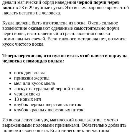
делали магический обряд наведения
черной порчи через
вольт
в 23 и 29 лунные сутки. Это весьма хорошее время чтоб
наслать негатив на человека.
Кукла должна быть изготовлена из воска. Очень сильное
воздействие оказывают сделанные самостоятельно порчи
через вольт, изготовленный из расплавленного воска
поминальных свечей. Если такового материала нет, возьмите
кусок чистого воска.
Теперь перечислю, что нужно взять чтоб навести порчу на
человека с помощью вольта:
воск для вольта
привязки жертвы
мел или кусок мыла
лоскут натуральной черной ткани
черная свеча
13 новых игл
клубок черных шерстяных ниток
клубок красных шерстяных ниток
Из воска лепят фигуру, магический вольт жертвы с четко
выраженными половыми признаками. Обязательно добавить
привязки своего врага. Если ничего нет, ни частицы