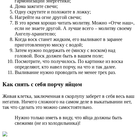
гармонизации энергетики;
Дома зажгите свечи;
Одну скрутите и положите в ложку;
Нагрейте на огне другой свечи;
В это время хорошо читать молитву. Можно «Отче наш»,
если не знаете другой. А лучше всего – молитву своему
Ангелу-хранителю;
Когда воск станет жидким, его выливают в заранее
приготовленную миску с водой;
Затем нужно подержать ее (миску с воском) над
головой. Воск должен быть в вашем поле;
Посмотрите, что получилось. По картинке из воска
определяют, кто навел порчу, на что и так далее.
Выливание нужно проводить не менее трех раз.
Как снять с себя порчу яйцом
Живая клетка, заключенная в скорлупу заберет в себя весь ваш
негатив. Ничего сложного на самом деле в выкатывании нет,
так что сделать это можно самостоятельно.
Нужно только иметь в виду, что яйца должны быть
свежими (не из холодильника)!