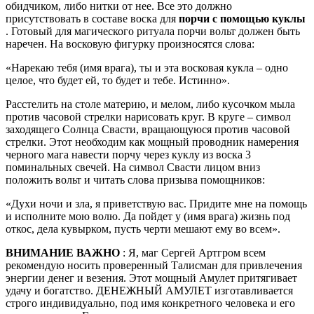
обидчиком, либо нитки от нее. Все это должно
присутствовать в составе воска для
порчи с помощью куклы
. Готовый для магического ритуала порчи вольт должен быть
наречен. На восковую фигурку произносятся слова:
«Нарекаю тебя (имя врага), ты и эта восковая кукла – одно
целое, что будет ей, то будет и тебе. Истинно».
Расстелить на столе материю, и мелом, либо кусочком мыла
против часовой стрелки нарисовать круг. В круге – символ
заходящего Солнца Свасти, вращающуюся против часовой
стрелки. Этот необходим как мощный проводник намерения
черного мага навести порчу через куклу из воска 3
поминальных свечей. На символ Свасти лицом вниз
положить вольт и читать слова призыва помощников:
«Духи ночи и зла, я приветствую вас. Придите мне на помощь
и исполните мою волю. Да пойдет у (имя врага) жизнь под
откос, дела кувырком, пусть черти мешают ему во всем».
ВНИМАНИЕ ВАЖНО
: Я, маг Сергей Артгром всем
рекомендую носить проверенный Талисман для привлечения
энергии денег и везения. Этот мощный Амулет притягивает
удачу и богатство. ДЕНЕЖНЫЙ АМУЛЕТ изготавливается
строго индивидуально, под имя конкретного человека и его