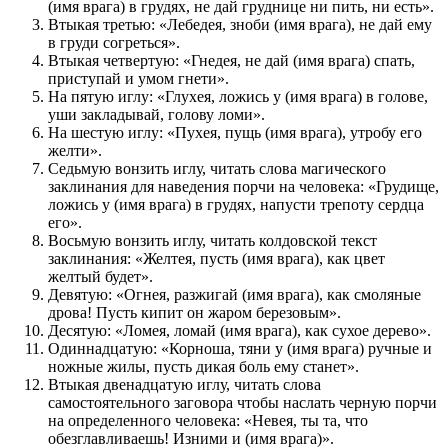
(имя врага) в грудях, не дай груднице ни пить, ни есть».
Втыкая третью: «Лебедея, зноби (имя врага), не дай ему
в груди согреться».
Втыкая четвертую: «Гнедея, не дай (имя врага) спать,
приступай и умом гнети».
На пятую иглу: «Глухея, ложись у (имя врага) в голове,
уши закладывай, голову ломи».
На шестую иглу: «Пухея, пущь (имя врага), утробу его
желти».
Седьмую вонзить иглу, читать слова магического
заклинания для наведения порчи на человека: «Грудище,
ложись у (имя врага) в грудях, напусти трепоту сердца
его».
Восьмую вонзить иглу, читать колдовской текст
заклинания: «Желтея, пусть (имя врага), как цвет
желтый будет».
Девятую: «Огнея, разжигай (имя врага), как смоляные
дрова! Пусть кипит он жаром березовым».
Десятую: «Ломея, ломай (имя врага), как сухое дерево».
Одиннадцатую: «Корноша, тяни у (имя врага) ручные и
ножные жилы, пусть дикая боль ему станет».
Втыкая двенадцатую иглу, читать слова
самостоятельного заговора чтобы наслать черную порчи
на определенного человека: «Невея, ты та, что
обезглавливаешь! Изними и (имя врага)».