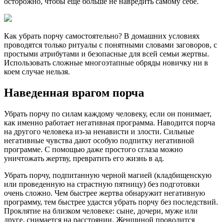
осторожно, чтобы еще больше не навредить самому себе.
Как убрать порчу самостоятельно? В домашних условиях
проводятся только ритуалы с понятными словами заговоров, с
простыми атрибутами и безопасные для всей семьи жертвы.
Использовать сложные многоэтапные обряды новичку ни в
коем случае нельзя.
Наведенная врагом порча
Убрать порчу по силам каждому человеку, если он понимает,
как именно работает негативная программа. Наводится порча
на другого человека из-за ненависти и злости. Сильные
негативные чувства дают особую подпитку негативной
программе. С помощью даже простого сглаза можно
уничтожать жертву, превратить его жизнь в ад.
Убрать порчу, подпитанную черной магией (кладбищенскую
или проведенную на страстную пятницу) без подготовки
очень сложно. Чем быстрее жертва обнаружит негативную
программу, тем быстрее удастся убрать порчу без последствий.
Проклятие на близком человеке: сыне, дочери, муже или
друге, снимается на расстоянии. Женщиной проводится