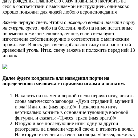
дату рождения. Главное его сразу правильно настроить на
себя в соответствии с высылаемой инструкцией, одинаково
хорошо подходит для людей любого вероисповедания
Зажечь черную свечу. Чтобы
с помощью вольта
навести порчу
на смерть врага
, либо на болезни, либо на иные негативные
перемены в жизни человека, лучше, если свеча будет
изготовлена собственноручно в соответствии с магическим
правилами. В воск для свечи добавляют сажу или растертый
древесный уголь. Итак, свечу зажечь и положить перед ней 13
иголок.
Далее будете колдовать для наведения порчи на
определенного человека с горячими иглами и вольтом.
Накалить на пламени черной свечи первую иглу, читать
слова магического заговора: «Духи страданий, мучений
и зла! Идите на (имя врага)!». Раскаленную иглу
вертикально вонзить в основание туловища восковой
фигурки, и сказать: «Трясея, тряси (имя врага)!».
Вторую и все последующие иглы одну за другой
разогревать на пламени черной свечи и втыкать в вольт.
На вторую иглу читать текст заговора: «Гнесея, ложись у