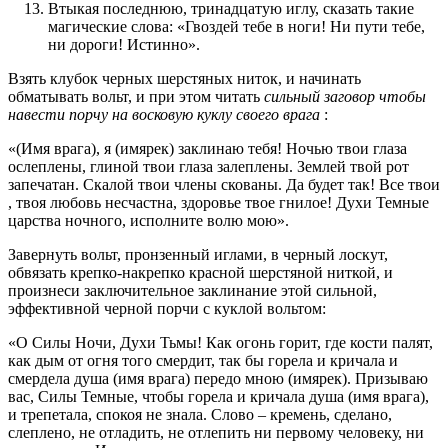
Втыкая последнюю, тринадцатую иглу, сказать такие
магические слова: «Гвоздей тебе в ноги! Ни пути тебе,
ни дороги! Истинно».
Взять клубок черных шерстяных ниток, и начинать
обматывать вольт, и при этом читать
сильный заговор чтобы
навести порчу на восковую куклу своего врага
:
«(Имя врага), я (имярек) заклинаю тебя! Ночью твои глаза
ослеплены, глиной твои глаза залеплены. Землей твой рот
запечатан. Скалой твои члены скованы. Да будет так! Все твои
, твоя любовь несчастна, здоровье твое гнилое! Духи Темные
царства ночного, исполните волю мою».
Завернуть вольт, пронзенный иглами, в черный лоскут,
обвязать крепко-накрепко красной шерстяной ниткой, и
произнеси заключительное заклинание этой сильной,
эффективной черной порчи с куклой вольтом:
«О Силы Ночи, Духи Тьмы! Как огонь горит, где кости палят,
как дым от огня того смердит, так бы горела и кричала и
смердела душа (имя врага) передо мною (имярек). Призываю
вас, Силы Темные, чтобы горела и кричала душа (имя врага),
и трепетала, спокоя не знала. Слово – кремень, сделано,
слеплено, не отладить, не отлепить ни первому человеку, ни