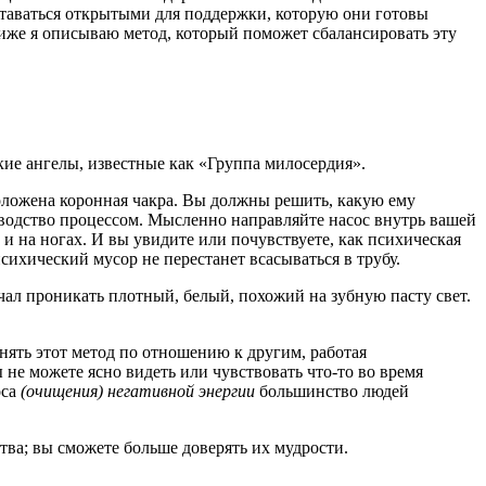
оставаться открытыми для поддержки, которую они готовы
иже я описываю метод, который поможет сбалансировать эту
кие ангелы, известные как «Группа милосердия».
сположена коронная чакра. Вы должны решить, какую ему
оводство процессом. Мысленно направляйте насос внутрь вашей
 и на ногах. И вы увидите или почувствуете, как психическая
психический мусор не перестанет всасываться в трубу.
чал проникать плотный, белый, похожий на зубную пасту свет.
нять этот метод по отношению к другим, работая
 не можете ясно видеть или чувствовать что-то во время
оса
(очищения) негативной энергии
большинство людей
тва; вы сможете больше доверять их мудрости.