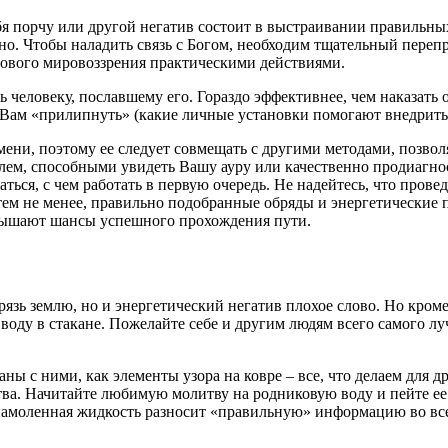
бя порчу или другой негатив состоит в выстраивании правильны
но. Чтобы наладить связь с Богом, необходим тщательный переп
ового мировоззрения практическими действиями.
ь человеку, пославшему его. Гораздо эффективнее, чем наказать
 к Вам «прилипнуть» (какие личные установки помогают внедрит
емени, поэтому ее следует совмещать с другими методами, позв
елем, способными увидеть Вашу ауру или качественно продиагно
ться, с чем работать в первую очередь. Не надейтесь, что пров
тем не менее, правильно подобранные обряды и энергетические 
повышают шансы успешного прохождения пути.
язь землю, но и энергетический негатив плохое слово. Но кроме
ду в стакане. Пожелайте себе и другим людям всего самого луч
ны с ними, как элементы узора на ковре – все, что делаем для 
ва. Начитайте любимую молитву на родниковую воду и пейте ее 
 намоленная жидкость разносит «правильную» информацию во все