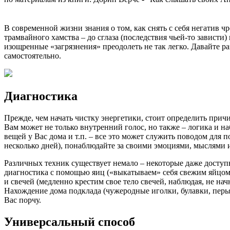
В современной жизни знания о том, как снять с себя негатив 
трамвайного хамства – до сглаза (последствия чьей-то зависти
изощренные «загрязнения» преодолеть не так легко. Давайте ра
самостоятельно.
Диагностика
Прежде, чем начать чистку энергетики, стоит определить прич
Вам может не только внутренний голос, но также – логика и н
вещей у Вас дома и т.п. – все это может служить поводом для 
несколько дней), понаблюдайте за своими эмоциями, мыслями и
Различных техник существует немало – некоторые даже доступ
диагностика с помощью яиц («выкатываем» себя свежим яйцом
и свечей (медленно крестим свое тело свечей, наблюдая, не на
Нахождение дома подклада (чужеродные иголки, булавки, перья,
Вас порчу.
Универсальный способ