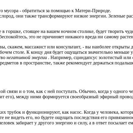
го мусора - обратиться за помощью к Матери-Природе.
слород, они также трансформируют низкие энергии. Зеленые рас
е в горшке, стоящее на вашем ночном столике, будет творить чу
 беспокойтесь, это не причиняет никакого вреда ни самому расте
и вы, скажем, массажист или консультант, - вы наиболее открыты
абочем столе. К концу дня будет ощущаться значительно меньше 
тво
негативной энергии
. Например, сциндапсус золотистый или
едметов в пространстве, также рекомендует держаться подальше 
ой связи и о том, как с ней поступать. Обычно, когда у одного 
вит его), между ними формируется своеобразный эфирный провод.
х трубок и функционируют, как насос. Когда у человека, котор
е не видеть его, но будете ощущать последствия его привязаннос
человек забирает у другого энергию и силу, а в ответ посылает