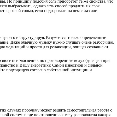
вы. По принципу подобия соль приобретет те же свойства, что
ято выбрасывать, однако есть способ продлить их срок
тверговой солью, если подозревали на нем сглаз или
щая его и структурируя. Разумеется, только определенные
знание. Даже обычную музыку нужно слушать очень разборчиво,
ля медитаций и просто для релаксации, очищая сознание от
зносить и мысленно, но проговоренные вслух (да еще и при
транство и Вашу энергетику. Самой известной и сильной
айте подходящую согласно собственной интуиции и
гих случаях проблему может решить самостоятельная работа с
льной системы: где по отношению к телу расположена каждая