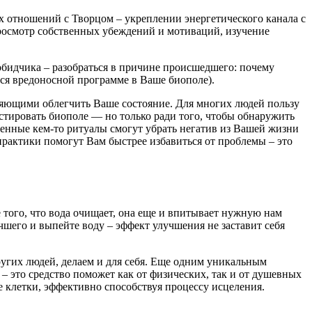
х отношений с Творцом – укреплении энергетического канала с
росмотр собственных убеждений и мотиваций, изучение
 обидчика – разобраться в причине происшедшего: почему
ься вредоносной программе в Ваше биополе).
оляющими облегчить Ваше состояние. Для многих людей пользу
стировать биополе — но только ради того, чтобы обнаружить
еденные кем-то ритуалы смогут убрать негатив из Вашей жизни
практики помогут Вам быстрее избавиться от проблемы – это
 того, что вода очищает, она еще и впитывает нужную нам
шего и выпейте воду – эффект улучшения не заставит себя
других людей, делаем и для себя. Еще одним уникальным
– это средство поможет как от физических, так и от душевных
 клетки, эффективно способствуя процессу исцеления.