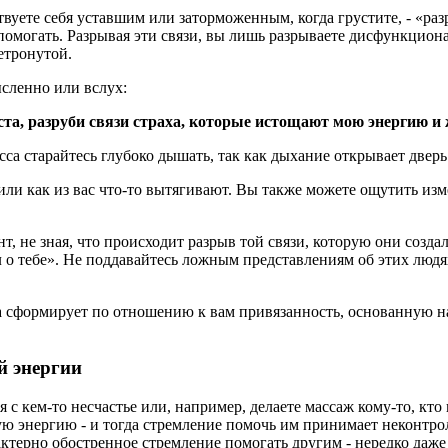
твуете себя уставшим или заторможенным, когда грустите, - «ра
-то помогать. Разрывая эти связи, вы лишь разрываете дисфункци
етронутой.
ысленно или вслух:
та, разруби связи страха, которые истощают мою энергию и 
сса старайтесь глубоко дышать, так как дыхание открывает дверь
или как из вас что-то вытягивают. Вы также можете ощутить из
нт, не зная, что происходит разрыв той связи, которую они со
о тебе». Не поддавайтесь ложным представлениям об этих людях:
ва сформирует по отношению к вам привязанность, основанную н
й энергии
ся с кем-то несчастье или, например, делаете массаж кому-то, 
ую энергию - и тогда стремление помочь им принимает неконтро
актерно обостренное стремление помогать другим - нередко даж