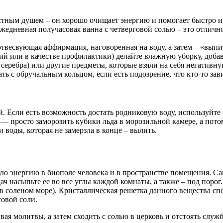
астным душем – он хорошо очищает энергию и помогает быстро из
жедневная получасовая ванна с четверговой солью – это отлично
весвующая аффирмация, наговоренная на воду, а затем – «выпи
й или в качестве профилактики) делайте влажную уборку, добав
 серебра) или другие предметы, которые взяли на себя негативн
ать с обручальным кольцом, если есть подозрение, что кто-то 
. Если есть возможность достать родниковую воду, используйте 
 просто заморозить кубики льда в морозильной камере, а потом
 воды, которая не замерзла в конце – вылить.
ю энергию в биополе человека и в пространстве помещения. Са
ч насыпьте ее во все углы каждой комнаты, а также – под порог
й в соленом море). Кристаллическая решетка данного вещества с
говой соли.
ая молитвы, а затем сходить с солью в церковь и отстоять служб