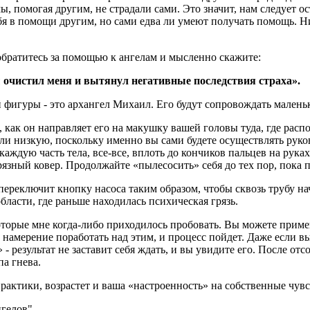
ы, помогая другим, не страдали сами. Это значит, нам следует 
бя в помощи другим, но сами едва ли умеют получать помощь. Н
обратитесь за помощью к ангелам и мысленно скажите:
 очистил меня и вытянул негативные последствия страха».
 фигуры - это архангел Михаил. Его будут сопровождать малень
е, как он направляет его на макушку вашей головы туда, где ра
ли низкую, поскольку именно вы сами будете осуществлять рук
каждую часть тела, все-все, вплоть до кончиков пальцев на руках
грязный ковер. Продолжайте «пылесосить» себя до тех пор, пока 
ереключит кнопку насоса таким образом, чтобы сквозь трубу на
бласти, где раньше находилась психическая грязь.
оторые мне когда-либо приходилось пробовать. Вы можете приме
намерение поработать над этим, и процесс пойдет. Даже если вы
- результат не заставит себя ждать, и вы увидите его. После отс
а гнева.
рактики, возрастет и ваша «настроенность» на собственные чувс
нгелов"
.