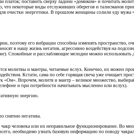
ли платок; поставить сверху ладони «домиком» и почитать молит
о, что некоторые виды отслуживших оберегов и талисманов прин
 для очистки энергетики. В прошлом женщины солили еду мужа че
рии, поэтому его вибрации способны изменять пространство, очи
вносят в нашу жизнь негатив, агрессивно воздействуя на подсо
ие). Спокойные и расслабляющие мелодии можно использовать д
ся молитвы и мантры, читаемые вслух. Конечно, их можно прои
ействия. Кстати, сама по себе горящая свеча уже очищает прос
ук «Ом». Впрочем, молитв и мантр – великое множество, выбир
телефоне и при потребности начитывать мысленно или вслух).
егативную энергию.
по снятию негатива.
те чакр человека или их неправильное функционирование. Во мно
 всего, необходимо узнать базовую информацию по поводу чакра