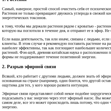
Самый, наверное, простой способ очистить себя от психическо
Растения не только превращают двуокись углерода в свежий ки
энергетических токсинов.
к тому, чтобы мы держали растения рядом с кроватью - растени
которую вы поглотили в течение дня, и отправит ее в эфир. Не
Если ваша деятельность, так или иначе, связана с людьми, есл
клиенты. В этом случае я рекомендую поставить растение на р
наиболее эффективны, так как поглощают наибольшее количес
растений. Фэн-шуй, древняя китайская наука о расположении пр
формы не поддерживают течение позитивной энергии.
2. Разрыв эфирной связи
Всякий, кто работает с другими людьми, должен знать об эфирн
основанная на страхе (например, один боится, что другой оста
ощутима для тех, у кого хорошо развита интуиция.
Эфирные связи представляют собой некое подобие хирургически
подсасывать у вас энергию через этот эфирный насос. Вы может
самом деле, все эго может происходить лишь потому, что один 
энергию.