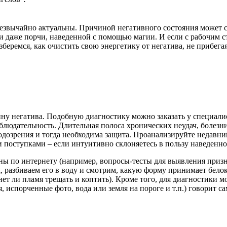
чрезвычайно актуальны. Причиной негативного состояния может с
) и даже порчи, наведенной с помощью магии. И если с рабочим 
зберемся, как очистить свою энергетику от негатива, не прибега
ину негатива. Подобную диагностику можно заказать у специали
аблюдательность. Длительная полоса хронических неудач, болезн
подозрения и тогда необходима защита. Проанализируйте недавни
 поступками – если интуитивно склоняетесь в пользу наведенно
ны по интернету (например, вопросы-тесты для выявления приз
, разбиваем его в воду и смотрим, какую форму принимает бел
чнет ли пламя трещать и коптить). Кроме того, для диагностики 
 испорченные фото, вода или земля на пороге и т.п.) говорит са