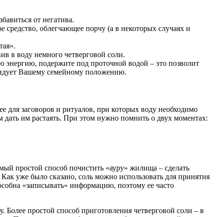
бавиться от негатива.
е средство, облегчающее порчу (а в некоторых случаях и
тая».
ив в воду немного четверговой соли.
ую энергию, подержите под проточной водой – это позволит
завидует Вашему семейному положению.
ее для заговоров и ритуалов, при которых воду необходимо
 дать им растаять. При этом нужно помнить о двух моментах:
мый простой способ почистить «ауру» жилища – сделать
. Как уже было сказано, соль можно использовать для принятия
пособна «записывать» информацию, поэтому ее часто
у. Более простой способ приготовления четверговой соли – в