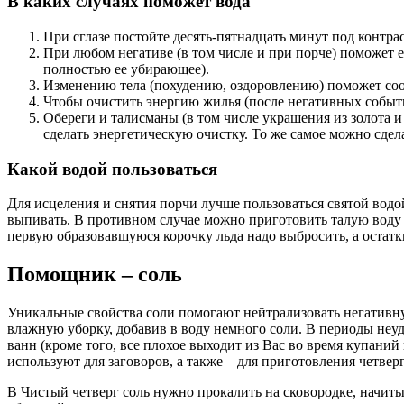
В каких случаях поможет вода
При сглазе постойте десять-пятнадцать минут под контр
При любом негативе (в том числе и при порче) поможет е
полностью ее убирающее).
Изменению тела (похудению, оздоровлению) поможет соот
Чтобы очистить энергию жилья (после негативных событи
Обереги и талисманы (в том числе украшения из золота и
сделать энергетическую очистку. То же самое можно сдел
Какой водой пользоваться
Для исцеления и снятия порчи лучше пользоваться святой водой
выпивать. В противном случае можно приготовить талую воду —
первую образовавшуюся корочку льда надо выбросить, а остатки
Помощник – соль
Уникальные свойства соли помогают нейтрализовать негативну
влажную уборку, добавив в воду немного соли. В периоды неуда
ванн (кроме того, все плохое выходит из Вас во время купани
используют для заговоров, а также – для приготовления четвер
В Чистый четверг соль нужно прокалить на сковородке, начитыв