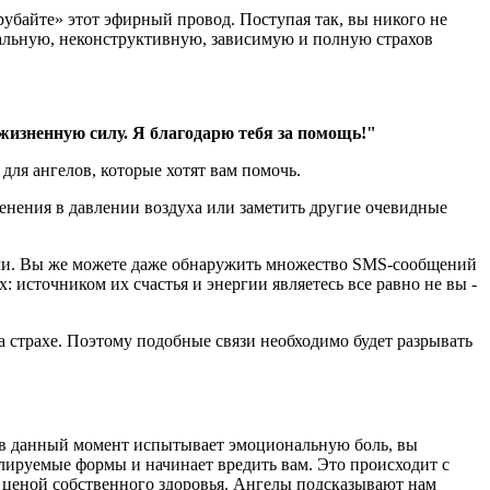
зрубайте» этот эфирный провод. Поступая так, вы никого не
ональную, неконструктивную, зависимую и полную страхов
жизненную силу. Я благодарю тебя за помощь!"
 для ангелов, которые хотят вам помочь.
менения в давлении воздуха или заметить другие очевидные
здали. Вы же можете даже обнаружить множество SMS-сообщений
 источником их счастья и энергии являетесь все равно не вы -
а страхе. Поэтому подобные связи необходимо будет разрывать
кто в данный момент испытывает эмоциональную боль, вы
лируемые формы и начинает вредить вам. Это происходит с
е ценой собственного здоровья. Ангелы подсказывают нам