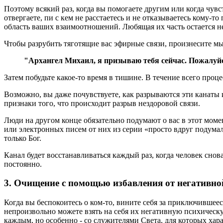
Поэтому всякий раз, когда вы помогаете другим или когда чувс
отвергаете, пи с кем не расстаетесь и не отказываетесь кому
область ваших взаимоотношений. Любящая их часть остается н
Чтобы разрубить тяготящие вас эфирные связи, произнесите м
"Архангел Михаил, я призываю тебя сейчас. Пожалуйс
Затем побудьте какое-то время в тишине. В течение всего проце
Возможно, вы даже почувствуете, как разрываются эти канаты 
признаки того, что происходит разрыв нездоровой связи.
Люди на другом конце обязательно подумают о вас в этот моме
или электронных писем от них из серии «просто вдруг подумал 
только Бог.
Канал будет восстанавливаться каждый раз, когда человек сно
постоянно.
3. Очищение с помощью избавления от негативно
Когда вы беспокоитесь о ком-то, вините себя за приключившее
непроизвольно можете взять на себя их негативную психическ
каждым, но особенно - со служителями Света, для которых хар