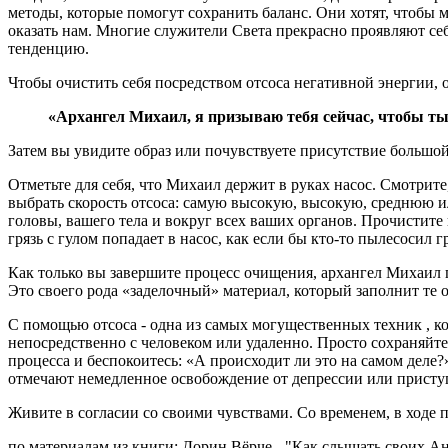
методы, которые помогут сохранить баланс. Они хотят, чтобы м
оказать нам. Многие служители Света прекрасно проявляют се
тенденцию.
Чтобы очистить себя посредством отсоса негативной энергии, 
«Архангел Михаил, я призываю тебя сейчас, чтобы ты
Затем вы увидите образ или почувствуете присутствие большой
Отметьте для себя, что Михаил держит в руках насос. Смотрит
выбрать скорость отсоса: самую высокую, высокую, среднюю и
головы, вашего тела и вокруг всех ваших органов. Прочистите 
грязь с гулом попадает в насос, как если бы кто-то пылесосил 
Как только вы завершите процесс очищения, архангел Михаил п
Это своего рода «заделочный» материал, который заполнит те о
С помощью отсоса - одна из самых могущественных техник , к
непосредственно с человеком или удаленно. Просто сохраняйте 
процесса и беспокоитесь: «А происходит ли это на самом деле?» 
отмечают немедленное освобождение от депрессии или приступ
Живите в согласии со своими чувствами. Со временем, в ходе п
по материалам из книги: Дорин Вёрче - "Как слышать своих А