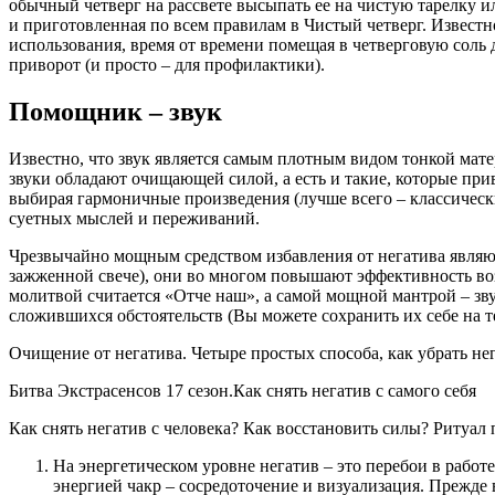
обычный четверг на рассвете высыпать ее на чистую тарелку и
и приготовленная по всем правилам в Чистый четверг. Известн
использования, время от времени помещая в четверговую соль
приворот (и просто – для профилактики).
Помощник – звук
Известно, что звук является самым плотным видом тонкой мате
звуки обладают очищающей силой, а есть и такие, которые при
выбирая гармоничные произведения (лучше всего – классическ
суетных мыслей и переживаний.
Чрезвычайно мощным средством избавления от негатива являют
зажженной свече), они во многом повышают эффективность возд
молитвой считается «Отче наш», а самой мощной мантрой – зв
сложившихся обстоятельств (Вы можете сохранить их себе на 
Очищение от негатива. Четыре простых способа, как убрать н
Битва Экстрасенсов 17 сезон.Как снять негатив с самого себя
Как снять негатив с человека? Как восстановить силы? Ритуал 
На энергетическом уровне негатив – это перебои в рабо
энергией чакр – сосредоточение и визуализация. Прежде