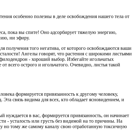
тения особенно полезны в деле освобождения нашего тела от
деса, пока вы спите! Оно адсорбирует тяжелую энергию,
нию, ни эфиру.
 для получения того негатива, от которого освобождаются ваши
усталости! Ангелы говорят, что растения с широкими листьями
 филодендрон - хороший выбор. Избегайте игольчатых
от всего острого и игольчатого. Очевидно, листья такой
человека формируется привязанность к другому человеку,
 Эта связь видима для всех, кто обладает ясновидением, и
ый нуждается в вас, формируется привязанность, он начинает
ти - усталость или грусть без видимой на то причины. На
 ему но тому же самому каналу свою отработанную токсичную