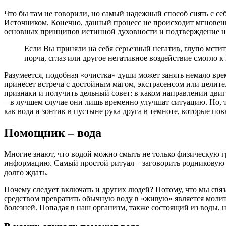
Что бы там не говорили, но самый надежный способ снять с се
Источником. Конечно, данный процесс не происходит мгновен
основных принципов истинной духовности и подтверждение н
Если Вы приняли на себя серьезный негатив, глупо мстит
порча, сглаз или другое негативное воздействие смогло
Разумеется, подобная «очистка» души может занять немало вр
принесет встреча с достойным магом, экстрасенсом или целит
признаки и получить дельный совет: в каком направлении двига
– в лучшем случае они лишь временно улучшат ситуацию. Но, 
как вода и зонтик в пустыне рука друга в темноте, которые 
Помощник – вода
Многие знают, что водой можно смыть не только физическую гр
информацию. Самый простой ритуал – заговорить родниковую во
долго ждать.
Почему следует включать и других людей? Потому, что мы связа
средством превратить обычную воду в «живую» является молит
болезней. Попадая в наш организм, также состоящий из воды,