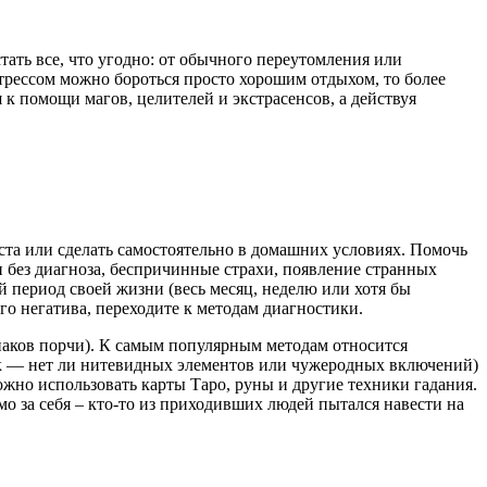
тать все, что угодно: от обычного переутомления или
стрессом можно бороться просто хорошим отдыхом, то более
я к помощи магов, целителей и экстрасенсов, а действуя
ста или сделать самостоятельно в домашних условиях. Помочь
и без диагноза, беспричинные страхи, появление странных
й период своей жизни (весь месяц, неделю или хотя бы
го негатива, переходите к методам диагностики.
наков порчи). К самым популярным методам относится
ок — нет ли нитевидных элементов или чужеродных включений)
можно использовать карты Таро, руны и другие техники гадания.
мо за себя – кто-то из приходивших людей пытался навести на