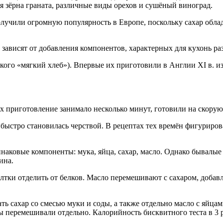
яя зёрна граната, различные виды орехов и сушёный виноград.
олучили огромную популярность в Европе, поскольку сахар обл
 зависят от добавления компонентов, характерных для кухонь ра
кого «мягкий хлеб»). Впервые их приготовили в Англии XI в. из 
приготовление занимало несколько минут, готовили на скорую 
а быстро становилась черствой. В рецептах тех времён фигуриров
аковые компоненты: мука, яйца, сахар, масло. Однако бывалые к
ина.
елтки отделить от белков. Масло перемешивают с сахаром, добав
ь сахар со смесью муки и соды, а также отдельно масло с яйцам
перемешивали отдельно. Калорийность бисквитного теста в 3 р