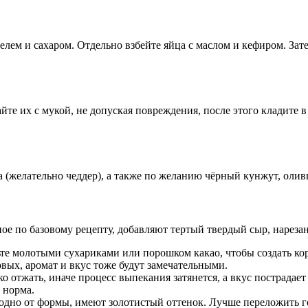
ем и сахаром. Отдельно взбейте яйца с маслом и кефиром. Зате
йте их с мукой, не допуская повреждения, после этого кладите в
а (желательно чеддер), а также по желанию чёрный кунжут, олив
ое по базовому рецепту, добавляют тертый твердый сыр, нарезан
те молотыми сухариками или порошком какао, чтобы создать ко
овых, аромат и вкус тоже будут замечательными.
ко отжать, иначе процесс выпекания затянется, а вкус пострадает
 норма.
дно от формы, имеют золотистый оттенок. Лучше переложить гот