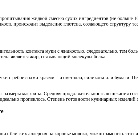
пропитывания жидкой смесью сухих ингредиентов (не больше 10 
кость происходит выделение глютена, создающего структуру тес
тельность контакта муки с жидкостью, следовательно, тем боль
ютена является жир, связывающий молекулы белка.
и с ребристыми краями – из металла, силикона или бумаги. Пе
т размеры маффина. Средняя продолжительность выпекания состав
 идеально пропеклось. Степень готовности кулинарных изделий 
те
аших близких аллергия на коровье молоко, можно заменить этот 