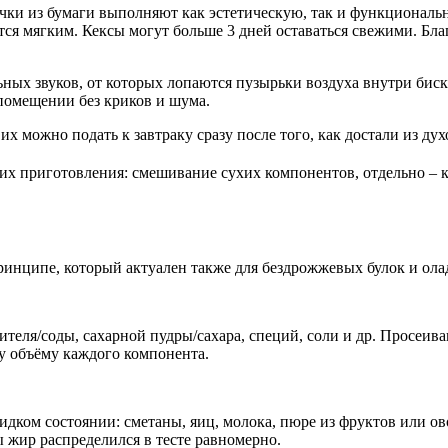
чки из бумаги выполняют как эстетическую, так и функциональ
тся мягким. Кексы могут больше 3 дней оставаться свежими. Бла
ных звуков, от которых лопаются пузырьки воздуха внутри бискв
 помещении без криков и шума.
х можно подать к завтраку сразу после того, как достали из дух
х приготовления: смешивание сухих компонентов, отдельно – к
принципе, который актуален также для бездрожжевых булок и ола
ля/соды, сахарной пудры/сахара, специй, соли и др. Просеивани
у объёму каждого компонента.
ком состоянии: сметаны, яиц, молока, пюре из фруктов или ово
ы жир распределился в тесте равномерно.