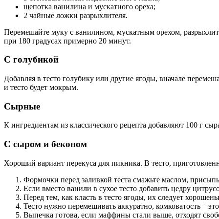
щепотка ванилина и мускатного ореха;
2 чайные ложки разрыхлителя.
Перемешайте муку с ванилином, мускатным орехом, разрыхлител
при 180 градусах примерно 20 минут.
С голубикой
Добавляя в тесто голубику или другие ягоды, вначале перемеша
и тесто будет мокрым.
Сырные
К ингредиентам из классического рецепта добавляют 100 г сыр
С сыром и беконом
Хороший вариант перекуса для пикника. В тесто, приготовленн
Формочки перед заливкой теста смажьте маслом, присыпь
Если вместо ванили в сухое тесто добавить цедру цитрус
Перед тем, как класть в тесто ягоды, их следует хорошень
Тесто нужно перемешивать аккуратно, комковатость – это
Выпечка готова, если маффины стали выше, отходят свобо