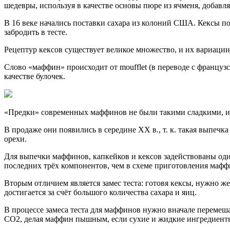
шедевры, используя в качестве основы пюре из ячменя, добавл
В 16 веке начались поставки сахара из колоний США. Кексы п
забродить в тесте.
Рецептур кексов существует великое множество, и их вариации
Слово «маффин» происходит от moufflet (в переводе с французс
качестве булочек.
«Предки» современных маффинов не были такими сладкими, их 
В продаже они появились в середине XX в., т. к. такая выпечк
орехи.
Для выпечки маффинов, капкейков и кексов задействованы один
последних трёх компонентов, чем в схеме приготовления мафф
Вторым отличием является замес теста: готовя кексы, нужно ж
достигается за счёт большого количества сахара и яиц.
В процессе замеса теста для маффинов нужно вначале перемешат
CO2, делая маффин пышным, если сухие и жидкие ингредиенты 