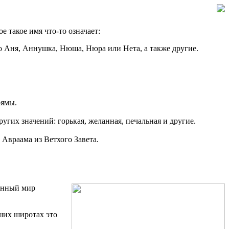
 такое имя что-то означает:
о Аня, Аннушка, Нюша, Нюра или Нета, а также другие.
рямы.
их значений: горькая, желанная, печальная и другие.
 Авраама из Ветхого Завета.
менный мир
ших широтах это