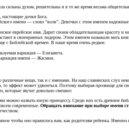
ла сильны духом, решительны и в то же время весьма общительн
, настоящие дочки Бога.
ейского имени — слово “волк”. Девочки с этим именем надежные
нское еврейское имя. Дарит своим обладательницам красоту и н
тают в своенравных лидером. Этим именем называли мать княз
ще с Библейский времен. В наше время очень редкое.
ьзуемая вариация — Елизавета.
 вариация имени — Жасмин.
о различные вещи, так и с именами. На наш славянских слух не
 то эффект может удвоиться. Поэтому выбирая прозвище для сво
н, которые звучат довольно смешно:
ми можно назвать юную принцессу. Среди них есть древние биб
совсем современные.
Обращать внимание при выборе имени сто
отчеством.
вное чтобы оно нравилось вам, как родителям ребенка. Именно 