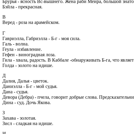
Брурья - ясность Вс-вышнего. Жена раби Меира, большой знато
Бэйла - прекрасная.
В
Веред - роза на арамейском.
Г
Гавриэлла, Габриэлла - Б-г - моя сила.
Галь - волна.
Геула - избавление.
Гефен - виноградная лоза.
Гила - хвала, радость. В Каббале -обнаруживать Б-га, что явля
Голда - золото на идише.
Д
Далия, Далья - цветок.
Даниэлла - Б-г - мой судья.
Дана - судья.
Девора (Дебра) - пчела, говорит добрые слова. Предсказательни
Дина - суд. Дочь Якова.
З
Захава - золотая.
Зисл - сладкая на идише.
И