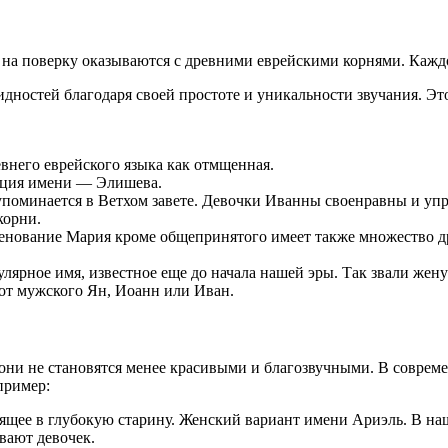
а поверку оказываются с древними еврейскими корнями. Каждое
ностей благодаря своей простоте и уникальности звучания. Эт
внего еврейского языка как отмщенная.
ация имени — Элишева.
упоминается в Ветхом завете. Девочки Иванны своенравны и уп
корни.
нование Мария кроме общепринятого имеет также множество друг
лярное имя, известное еще до начала нашей эры. Так звали жену
от мужского Ян, Иоанн или Иван.
о они не становятся менее красивыми и благозвучными. В совре
пример:
ящее в глубокую старину. Женский вариант имени Ариэль. В на
вают девочек.