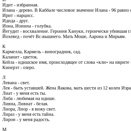
Идит - избранная.
Илана - дерево. В Каббале числовое значение Илана - 96 равно 
Ирит - нарцисс.
Идида - друг.
Иона, Ионина - голубка.
Йегудит - восхваление. Героиня Хануки, героически убившая г
Йохевед - почёт Вс-вышнего. Мать Моше, Аарона и Мирьям.
К
Кармелла, Кармель - виноградник, сад.
Каланит - цветок.
Кейла - идишское имя, происходящее от слова «кли» на иврите
Кинерэт - озеро.
Л
Левана - свет.
Лея - быть уставшей. Жена Яакова, мать шести из 12 колен Изра
Лиат - у меня есть ты.
Либа - любимая на идише.
Ливна, Ливнат - белая.
Лиора, Лиор - я вижу свет.
Лираз - у меня есть тайна.
Лирон - у меня радость.
М