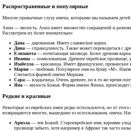
Распространенные и популярные
Многие привычные слуху имена, которыми мы называем детей н
Анна — милость. Анна имеет множество сокращений и разновид
Рассмотрим их более внимательно:
Дана
— дарованная. Имеет славянские корни.
Дина
— справедливость. Также может переводиться с дре
Елизавета
— почитающая заповеди. Более древняя вари
Иванна
— помилованная. Древнее еврейское прозвище, 
Изабелла
— красавица. Имеет французские, прованские 
Мария
— любимая. Популярное имя на букву «М». Наиме
Считается формой имени Мириам.
Сара
— владычица. Очень древнее, но в то же время попу
Яна
— милость Божья. Форма имени Янина, происходит 
Редкие и красивые
Некоторые из еврейских имен редко используются, но от этог
возвращаются многие, вышедшие из использования, имена. На
Ариэла
— лев Божий. Староеврейское имя, корнями уход
прозвище забыто, хотя например в Африке так часто назы