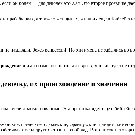
, если он болен — для девочек это Хая. Это второе прозвище дает
 и прабабушках, а также о женщинах, живших еще в Библейские в
не называли, боясь репрессий. Но эти имена не забылись во вр
е рождение
и ими называют не только евреев, многие русские от
девочку, их происхождение и значения
ом числе и заимствованные. Эта практика идет еще с библейски
манские, греческие, славянские, французские и индийские корн
ерабатывая имена других стран на свой лад. Вот список некото