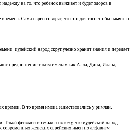
 надежду на то, что ребенок выживет и будет здоров в
ремена. Сами евреи говорят, что это для того чтобы память о
емени, иудейский народ скрупулезно хранит знания и передает
дают предпочтение таким именам как Алла, Дина, Илана,
х времен. В то время имена заимствовались у римлян,
и. Такой феномен возможен потому, что иудейский народ
рых современных женских еврейских имен по алфавиту: