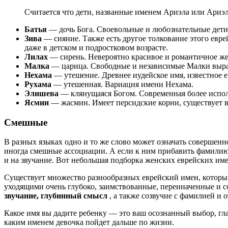
Считается что дети, названные именем Ариэла или Ариэл
Батья
— дочь Бога. Своевольные и любознательные дети
Зива
— сияние. Также есть другое толкование этого евр
даже в детском и подростковом возрасте.
Лилах
— сирень. Невероятно красивое и романтичное же
Малка
— царица. Свободные и независимые Малки вырас
Нехама
— утешение. Древнее иудейское имя, известное е
Рухама
— утешенная. Вариация имени Нехама.
Элишева
— клянущаяся Богом. Современная более испол
Ясмин
— жасмин. Имеет персидские корни, существует
Смешные
В разных языках одно и то же слово может означать совершенн
иногда смешные ассоциации. А если к ним прибавить фамилию,
и на звучание. Вот небольшая подборка женских еврейских име
Существует множество разнообразных еврейский имен, которы
уходящими очень глубоко, заимствованные, переиначенные и 
звучание, глубинный смысл
, а также созвучие с фамилией и 
Какое имя вы дадите ребенку — это ваш осознанный выбор, гла
каким именем девочка пойдет дальше по жизни.