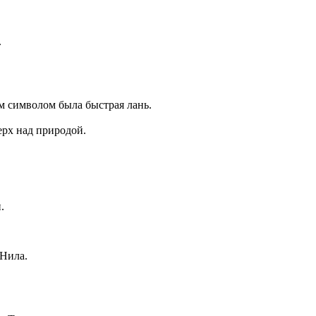
.
им символом была быстрая лань.
ерх над природой.
.
 Нила.