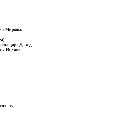
ени Мирьям.
я).
жена царя Давида.
ия Ицхака.
енаше.