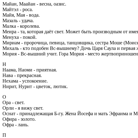
Майан, Маайан - весна, оазис.
Майтэл - роса.
Mайя, Мая - вода.
Мазаль - удача.
Малка - королева.
Меира - та, которая даёт свет. Может быть производным от им
Менуха - покой.
Мириам - пророчица, певица, танцовщика, сестра Моше (Моисе
Михаль - кто подобен Вс-вышнему? Дочь Царя Саула и первая 
Мория - Вс-вышний учит. Гора Мория - место жертвоприношен
Н
Наама, Наоми - приятная.
Нава - прекрасная.
Нехама - успокоение.
Нирит, Нурит - цветок, лютик.
О
Ора - свет.
Орли - я вижу свет.
Оснат - принадлежащая Б-гу. Жена Йосефа и мать Эфраима и М
Офира - золото.
Офра - лань.
П