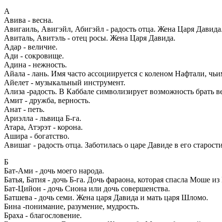
А
Авива - весна.
Авигаиль, Авигэйл, Абигэйл - радость отца. Жена Царя Давида
Авиталь, Авитэль - отец росы. Жена Царя Давида.
Адар - величие.
Ади - сокровище.
Адина - нежность.
Айала - лань. Имя часто ассоциируется с коленом Нафтали, чь
Айелет - музыкальный инструмент.
Ализа -радость. В Каббале символизирует возможность брать в
Амит - дружба, верность.
Анат - петь.
Ариэлла - львица Б-га.
Атара, Атэрэт - корона.
Ашира - богатство.
Авишаг - радость отца. Заботилась о царе Давиде в его старости
Б
Бат-Ами - дочь моего народа.
Батья, Батия - дочь Б-га. Дочь фараона, которая спасла Моше из
Бат-Цийон - дочь Сиона или дочь совершенства.
Батшева - дочь семи. Жена царя Давида и мать царя Шломо.
Бина -понимание, разумение, мудрость.
Браха - благословение.