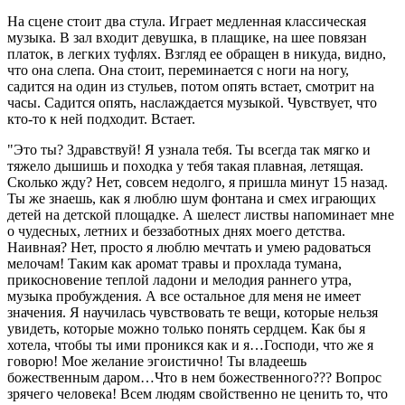
На сцене стоит два стула. Играет медленная классическая
музыка. В зал входит девушка, в плащике, на шее повязан
платок, в легких туфлях. Взгляд ее обращен в никуда, видно,
что она слепа. Она стоит, переминается с ноги на ногу,
садится на один из стульев, потом опять встает, смотрит на
часы. Садится опять, наслаждается музыкой. Чувствует, что
кто-то к ней подходит. Встает.
"Это ты? Здравствуй! Я узнала тебя. Ты всегда так мягко и
тяжело дышишь и походка у тебя такая плавная, летящая.
Сколько жду? Нет, совсем недолго, я пришла минут 15 назад.
Ты же знаешь, как я люблю шум фонтана и смех играющих
детей на детской площадке. А шелест листвы напоминает мне
о чудесных, летних и беззаботных днях моего детства.
Наивная? Нет, просто я люблю мечтать и умею радоваться
мелочам! Таким как аромат травы и прохлада тумана,
прикосновение теплой ладони и мелодия раннего утра,
музыка пробуждения. А все остальное для меня не имеет
значения. Я научилась чувствовать те вещи, которые нельзя
увидеть, которые можно только понять сердцем. Как бы я
хотела, чтобы ты ими проникся как и я…Господи, что же я
говорю! Мое желание эгоистично! Ты владеешь
божественным даром…Что в нем божественного??? Вопрос
зрячего человека! Всем людям свойственно не ценить то, что