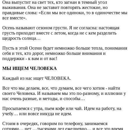
Она выпустит на свет тех, кто загнан в темный угол
выживания. Она не заставит повторять жестокие, но
правдивые слова: «Если мы все одиноки, то в одиночестве мы
все вместе».
Осень называют сезоном грусти. Я не согласна: настоящая
грусть приходит вместе с летом, когда не с кем разделить
щедрость солнца…
Пусть в этой Осени будет немножко больше тепла, понимания
себя и тех, кто дорог, немножко больше внимания и
поддержки - к вам и от вас!
МЫ ИЩЕМ ЧЕЛОВЕКА
Каждый из нас ищет ЧЕЛОВЕКА.
Все что мы делаем, все, что думаем, все чего хотим - найти
своего Человека. И называем мы это по-разному, и иллюзии у
нас очень разные, и методы, и способы…
Просыпаемся с утра, пьем кофе или чай. Идем на работу, на
учебу… или вовсе никуда не идем.
Стоим в очередях, говорим по телефону, занимаемся
сотнями… нет …тысячами дел ежедневно… и все это время