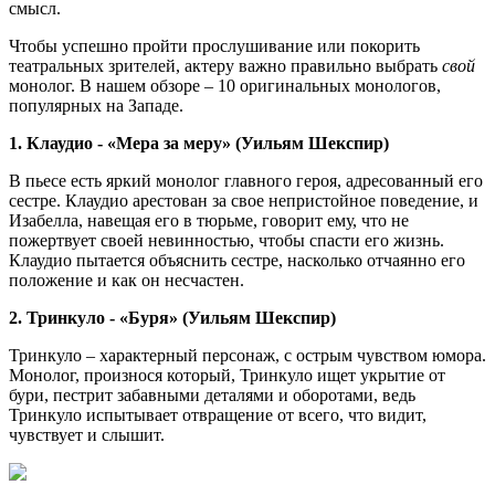
смысл.
Чтобы успешно пройти прослушивание или покорить
театральных зрителей, актеру важно правильно выбрать
свой
монолог. В нашем обзоре – 10 оригинальных монологов,
популярных на Западе.
1. Клаудио - «Мера за меру» (Уильям Шекспир)
В пьесе есть яркий монолог главного героя, адресованный его
сестре. Клаудио арестован за свое непристойное поведение, и
Изабелла, навещая его в тюрьме, говорит ему, что не
пожертвует своей невинностью, чтобы спасти его жизнь.
Клаудио пытается объяснить сестре, насколько отчаянно его
положение и как он несчастен.
2. Тринкуло - «Буря» (Уильям Шекспир)
Тринкуло – характерный персонаж, с острым чувством юмора.
Монолог, произнося который, Тринкуло ищет укрытие от
бури, пестрит забавными деталями и оборотами, ведь
Тринкуло испытывает отвращение от всего, что видит,
чувствует и слышит.