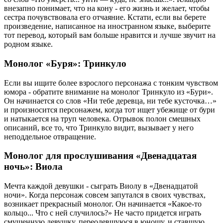
внезапно понимает, что на кону - его жизнь и желает, чтобы
сестра почувствовала его отчаяние. Кстати, если вы берете
произведение, написанное на иностранном языке, выберите
тот перевод, который вам больше нравится и лучше звучит на
родном языке.
Монолог «Буря»: Тринкуло
Если вы ищите более взрослого персонажа с тонким чувством
юмора - обратите внимание на монолог Тринкуло из «Бури».
Он начинается со слов «Ни тебе деревца, ни тебе кусточка…»
и произносится персонажем, когда тот ищет убежище от бури
и натыкается на труп человека. Отрывок полон смешных
описаний, все то, что Тринкуло видит, вызывает у него
неподдельное отвращение.
Монолог для прослушивания «Двенадцатая
ночь»: Виола
Мечта каждой девушки - сыграть Виолу в «Двенадцатой
ночи». Когда персонаж совсем запутался в своих чувствах,
возникает прекрасный монолог. Он начинается «Какое-то
кольцо... Что с ней случилось?» Не часто придется играть
смущенную девушку, переодевшуюся в юношу, и ставшую