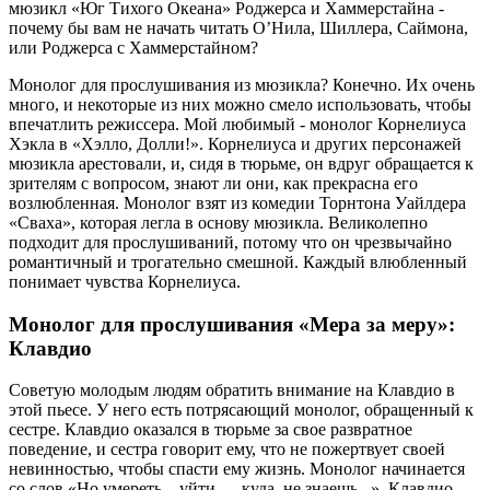
мюзикл «Юг Тихого Океана» Роджерса и Хаммерстайна -
почему бы вам не начать читать О’Нила, Шиллера, Саймона,
или Роджерса с Хаммерстайном?
Монолог для прослушивания из мюзикла? Конечно. Их очень
много, и некоторые из них можно смело использовать, чтобы
впечатлить режиссера. Мой любимый - монолог Корнелиуса
Хэкла в «Хэлло, Долли!». Корнелиуса и других персонажей
мюзикла арестовали, и, сидя в тюрьме, он вдруг обращается к
зрителям с вопросом, знают ли они, как прекрасна его
возлюбленная. Монолог взят из комедии Торнтона Уайлдера
«Сваха», которая легла в основу мюзикла. Великолепно
подходит для прослушиваний, потому что он чрезвычайно
романтичный и трогательно смешной. Каждый влюбленный
понимает чувства Корнелиуса.
Монолог для прослушивания «Мера за меру»:
Клавдио
Советую молодым людям обратить внимание на Клавдио в
этой пьесе. У него есть потрясающий монолог, обращенный к
сестре. Клавдио оказался в тюрьме за свое развратное
поведение, и сестра говорит ему, что не пожертвует своей
невинностью, чтобы спасти ему жизнь. Монолог начинается
со слов «Но умереть... уйти — куда, не знаешь...». Клавдио