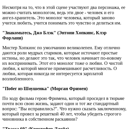
Несмотря на то, что в этой сцене участвуют два персонажа, ее
можно считать монологом, ведь эти двое - человек и его
ангел-хранитель. Это монолог человека, который заново
учится любить, учится понимать это чувство и делиться им.
"Знакомьтесь, Джо Блэк" (Энтони Хопкинс, Клэр
Форлани)
Мистер Хопкинс по умолчанию великолепен. Ему отлично
даются роли мудрых стариков, которые источают простые
истины, но делают это так, что человек начинает по-новому
их воспринимать. Этот его монолог тоже о любви. О чистой
любви, к которой многие примешивают расчетливость. О
любви, которая никогда не интересуется зарплатой
возлюбленного.
"Побег из Шоушенка" (Морган Фримен)
По ходу фильма герою Фримена, который просидел в тюрьме
почти всю свою жизнь, задают один и тот же стандартный
вопрос: "Вы исправились?". Что нужно сказать заключенному,
который провел за решеткой 40 лет, чтобы убедить строгого
чиновника в собственном раскаянии?
"Трасса 60" (Кристофер Ллойд)