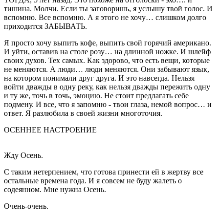
тишина. Молчи. Если ты заговоришь, я услышу твой голос. И
вспомню. Все вспомню. А я этого не хочу… слишком долго
приходится ЗАБЫВАТЬ.
Я просто хочу выпить кофе, выпить свой горячий американо.
И уйти, оставив на столе розу… на длинной ножке. И шлейф
своих духов. Тех самых. Как здорово, что есть вещи, которые
не меняются. А люди… люди меняются. Они забывают язык,
на котором понимали друг друга. И это навсегда. Нельзя
войти дважды в одну реку, как нельзя дважды пережить одну
и ту же, точь в точь, эмоцию. Не стоит предлагать себе
подмену. И все, что я запомню - твои глаза, немой вопрос… и
ответ. Я разлюбила в своей жизни многоточия.
ОСЕННЕЕ НАСТРОЕНИЕ
Жду Осень.
С таким нетерпением, что готова принести ей в жертву все
остальные времена года. И я совсем не буду жалеть о
содеянном. Мне нужна Осень.
Очень-очень.