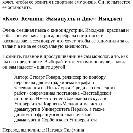
хочет, чтобы ее религия испортила ему жизнь. Он не пытается
ее остановить.
«Клео, Кемпинг, Эммануэль и Дик»: Имоджен
Очень смешная пьеса о киноиндустрии. Имоджен, красивая и
соблазнительная актриса, перебрала спиртного, и
рассказывает всем вокруг, что хочет, чтобы ее запомнили за ее
талант, а не за ее сексуальную внешность.
Помните, главное в прослушивании не сам монолог, а то, как
вы его представите. Выбирайте тот, что вам по душе, а когда
он вам надоест - ищите другой.
Автор: Стюарт Говард, режиссер по подбору
персонала для театра, кинематографа и
телевидения из Нью-Йорка. Среди его последних
работ - современная постановка «Вестсайдской
истории». Имеет степень бакалавра искусств
Университета Карнеги-Меллон и магистра
драматургии Университета Пердью, а также
диплом по французской классической
драматургии Сорбонского Университета.
Перевод выполнила: Наталья Склёмина