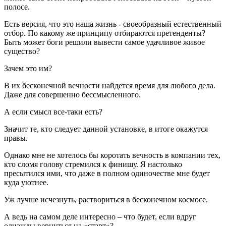
полосе.
Есть версия, что это наша жизнь - своеобразный естественный
отбор. По какому же принципу отбираются претенденты?
Быть может боги решили вывести самое удачливое живое
существо?
Зачем это им?
В их бесконечной вечности найдется время для любого дела.
Даже для совершенно бессмысленного.
А если смысл все-таки есть?
Значит те, кто следует данной установке, в итоге окажутся
правы.
Однако мне не хотелось бы коротать вечность в компании тех,
кто сломя голову стремился к финишу. Я настолько
пресытился ими, что даже в полном одиночестве мне будет
куда уютнее.
Уж лучше исчезнуть, раствориться в бесконечном космосе.
А ведь на самом деле интересно – что будет, если вдруг
однажды вернуться на «старт»?