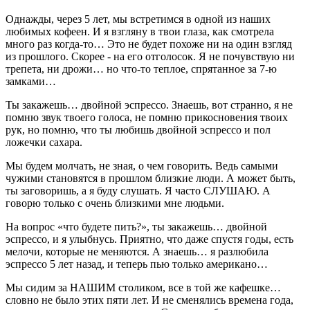
Однажды, через 5 лет, мы встретимся в одной из наших
любимых кофеен. И я взгляну в твои глаза, как смотрела
много раз когда-то… Это не будет похоже ни на один взгляд
из прошлого. Скорее - на его отголосок. Я не почувствую ни
трепета, ни дрожи… но что-то теплое, спрятанное за 7-ю
замками…
Ты закажешь… двойной эспрессо. Знаешь, вот странно, я не
помню звук твоего голоса, не помню прикосновения твоих
рук, но помню, что ты любишь двойной эспрессо и пол
ложечки сахара.
Мы будем молчать, не зная, о чем говорить. Ведь самыми
чужими становятся в прошлом близкие люди. А может быть,
ты заговоришь, а я буду слушать. Я часто СЛУШАЮ. А
говорю только с очень близкими мне людьми.
На вопрос «что будете пить?», ты закажешь… двойной
эспрессо, и я улыбнусь. Приятно, что даже спустя годы, есть
мелочи, которые не меняются. А знаешь… я разлюбила
эспрессо 5 лет назад, и теперь пью только американо…
Мы сидим за НАШИМ столиком, все в той же кафешке…
словно не было этих пяти лет. И не сменялись времена года,