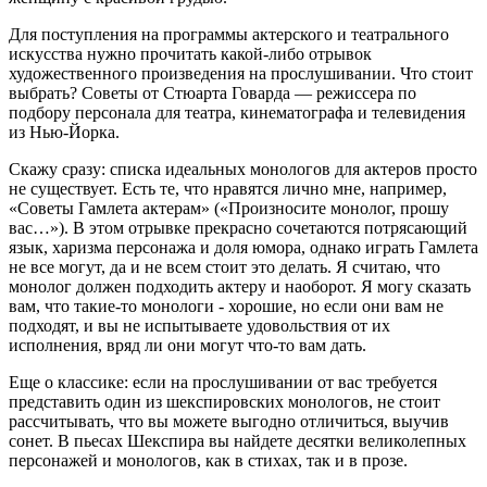
Для поступления на программы актерского и театрального
искусства нужно прочитать какой-либо отрывок
художественного произведения на прослушивании. Что стоит
выбрать? Советы от Стюарта Говарда — режиссера по
подбору персонала для театра, кинематографа и телевидения
из Нью-Йорка.
Скажу сразу: списка идеальных монологов для актеров просто
не существует. Есть те, что нравятся лично мне, например,
«Советы Гамлета актерам» («Произносите монолог, прошу
вас…»). В этом отрывке прекрасно сочетаются потрясающий
язык, харизма персонажа и доля юмора, однако играть Гамлета
не все могут, да и не всем стоит это делать. Я считаю, что
монолог должен подходить актеру и наоборот. Я могу сказать
вам, что такие-то монологи - хорошие, но если они вам не
подходят, и вы не испытываете удовольствия от их
исполнения, вряд ли они могут что-то вам дать.
Еще о классике: если на прослушивании от вас требуется
представить один из шекспировских монологов, не стоит
рассчитывать, что вы можете выгодно отличиться, выучив
сонет. В пьесах Шекспира вы найдете десятки великолепных
персонажей и монологов, как в стихах, так и в прозе.