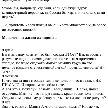
Чтобы вы, например, сделали, если однажды вдруг
компьютерный персонаж выбросил бы карты и не стал с вами
играть?
Эй, приятель, - воскликнул бы он, - есть множество куда более
интересных занятий.
Монологи из жизни женщины...
8 дней
Вы и вправду хотите, что бы я сосала ЭТО??? Вы, взрослые
разумные люди, в самом деле полагаете, что я променяю
теплую, полную сладкого молока мамину грудь на это
нелепое изделие отечественной легкой промышленности? Ни
за что!
8 месяцев
И что, вы за пять месяцев так и не поняли, что в тазик я НЕ
ПИ-СА-Ю! И горшком не соблазните.
А вот это я, пожалуй, возьму. Карандашик… Палка, палка,
огуречик. Мам, ну что ты ругаешься, красиво же получилась.
Откуда ж маленькому ребенку знать, что на дверях не рисуют?
8 лет
Значит, ее зовут Маша? А что она умеет делать? Кроме как