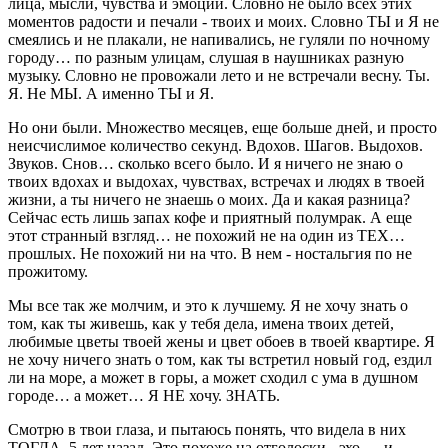
лица, мысли, чувства и эмоции. Словно не было всех этих
моментов радости и печали - твоих и моих. Словно ТЫ и Я не
смеялись и не плакали, не напивались, не гуляли по ночному
городу… по разным улицам, слушая в наушниках разную
музыку. Словно не провожали лето и не встречали весну. Ты.
Я. Не МЫ. А именно ТЫ и Я.
Но они были. Множество месяцев, еще больше дней, и просто
неисчислимое количество секунд. Вдохов. Шагов. Выдохов.
Звуков. Снов… сколько всего было. И я ничего не знаю о
твоих вдохах и выдохах, чувствах, встречах и людях в твоей
жизни, а ты ничего не знаешь о моих. Да и какая разница?
Сейчас есть лишь запах кофе и приятный полумрак. А еще
этот странный взгляд… не похожий не на один из ТЕХ…
прошлых. Не похожий ни на что. В нем - ностальгия по не
прожитому.
Мы все так же молчим, и это к лучшему. Я не хочу знать о
том, как ты живешь, как у тебя дела, имена твоих детей,
любимые цветы твоей жены и цвет обоев в твоей квартире. Я
не хочу ничего знать о том, как ты встретил новый год, ездил
ли на море, а может в горы, а может сходил с ума в душном
городе… а может… Я НЕ хочу. ЗНАТЬ.
Смотрю в твои глаза, и пытаюсь понять, что видела в них
ТОГДА, 5 лет назад. Это похоже на отголоски - эхо…. и