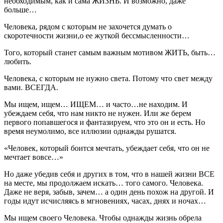
необходимым, как и сама ЖИЗНЬ. И возможно, даже
больше…
Человека, рядом с которым не захочется думать о
скоротечности жизни,о ее жуткой бессмысленности…
Того, который станет самым важным мотивом ЖИТЬ, быть…
любить.
Человека, с которым не нужно света. Потому что свет между
вами. ВСЕГДА.
Мы ищем, ищем… ИЩЕМ… и часто…не находим. И
убеждаем себя, что нам никто не нужен. Или же берем
первого попавшегося и фантазируем, что это он и есть. Но
время неумолимо, все иллюзии однажды рушатся.
«Человек, который боится мечтать, убеждает себя, что он не
мечтает вовсе…»
Но даже убедив себя и других в том, что в нашей жизни ВСЕ
на месте, мы продолжаем искать… того самого. Человека.
Даже не веря, забыв, зачем… а один день похож на другой. И
годы идут исчисляясь в мгновениях, часах, днях и ночах…
Мы ищем своего Человека. Чтобы однажды жизнь обрела