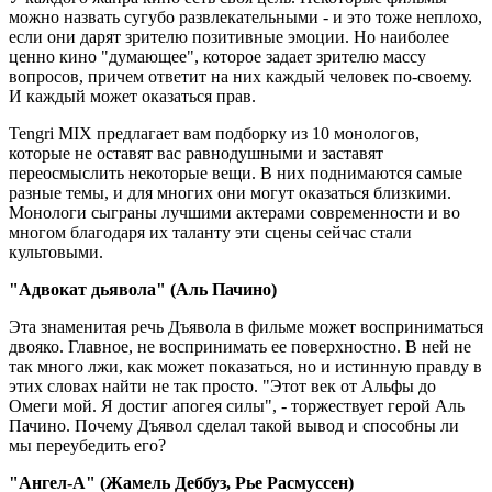
можно назвать сугубо развлекательными - и это тоже неплохо,
если они дарят зрителю позитивные эмоции. Но наиболее
ценно кино "думающее", которое задает зрителю массу
вопросов, причем ответит на них каждый человек по-своему.
И каждый может оказаться прав.
Tengri MIX предлагает вам подборку из 10 монологов,
которые не оставят вас равнодушными и заставят
переосмыслить некоторые вещи. В них поднимаются самые
разные темы, и для многих они могут оказаться близкими.
Монологи сыграны лучшими актерами современности и во
многом благодаря их таланту эти сцены сейчас стали
культовыми.
"Адвокат дьявола" (Аль Пачино)
Эта знаменитая речь Дъявола в фильме может восприниматься
двояко. Главное, не воспринимать ее поверхностно. В ней не
так много лжи, как может показаться, но и истинную правду в
этих словах найти не так просто. "Этот век от Альфы до
Омеги мой. Я достиг апогея силы", - торжествует герой Аль
Пачино. Почему Дъявол сделал такой вывод и способны ли
мы переубедить его?
"Ангел-А" (Жамель Деббуз, Рье Расмуссен)