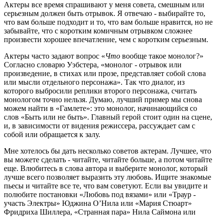
Актеры все время спрашивают у меня совета, смешным или
серьезным должен быть отрывок. Я отвечаю - выбирайте то,
что вам больше подходит и то, что вам больше нравится, но не
забывайте, что с коротким комичным отрывком сложнее
произвести хорошее впечатление, чем с коротким серьезным.
Актеры часто задают вопрос «
Что
вообще такое монолог?»
Согласно словарю Уэбстера, «монолог - отрывок или
произведение, в стихах или прозе, представляет собой слова
или мысли отдельного персонажа». Так что диалог, из
которого выбросили реплики второго персонажа, считать
монологом точно нельзя. Думаю, лучший пример мы снова
можем найти в «Гамлете»: это монолог, начинающийся со
слов «Быть или не быть». Главный герой стоит один на сцене,
и, в зависимости от видения режиссера, рассуждает сам с
собой или обращается к залу.
Мне хотелось бы дать несколько советов актерам. Лучшее, что
вы можете сделать - читайте, читайте больше, а потом читайте
еще. Влюбитесь в слова автора и выберите монолог, который
лучше всего позволяет выразить эту любовь. Ищите знакомые
пьесы и читайте все те, что вам советуют. Если вы увидите и
полюбите постановки «Любовь под вязами» или «Траур -
участь Электры» Юджина О’Нила или «Мария Стюарт»
Фридриха Шиллера, «Странная пара» Нила Саймона или