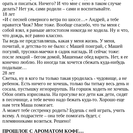
орать и писаться. Ничего? И что мне с нею в таком случае
делать? Нет уж, сами родили – сами и воспитывайте.
18 лет
«И с песней северного ветра по шоссе…» Андрей, а тебе
нравится Чиж? Мне тоже. Вообще спасибо, что ты меня с
собой взял, я раньше автостопом никогда не ходила. Ну и что,
что дождь, всё равно классно.
Ты ведь не представляешь, какая у меня жизнь. У меня,
почитай, и детства-то не было: с Машей поиграй, с Машей
погуляй, трусики-маечки в садик нагладь. И сейчас тоже:
после лекций - бегом домой, Машеньке обед варить. Нет, я ее
конечно люблю. Но иногда так хочется сбежать куда-нибудь
подальше…
28 лет
Светка, ну в кого ты только такая уродилась - чудовище, а не
ребенок. Есть ничего не хочешь, только бы титьку весь день и
сосала, пустышку игнорируешь. На горшок ходить не хочешь.
Обои опять изрисовала. На прогулке все дети как дети, сидят
в песочнице, а тебе вечно надо бежать куда-то. Хорошо еще
нам тетя Маша помогает.
А может тебе сестренку родить? Будешь с ней играть, учить
всему. А подрастете – она тебе помогать будет, с
племянниками возиться. Решено!
ПРОШЛОЕ С АРОМАТОМ КОФЕ…