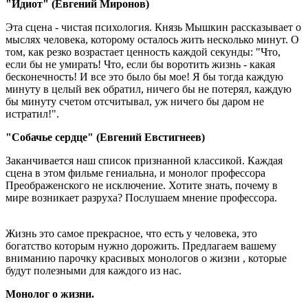
"Идиот" (Евгений Миронов)
Эта сцена - чистая психология. Князь Мышкин рассказывает о
мыслях человека, которому осталось жить несколько минут. О
том, как резко возрастает ценность каждой секунды: "Что,
если бы не умирать! Что, если бы воротить жизнь - какая
бесконечность! И все это было бы мое! Я бы тогда каждую
минуту в целый век обратил, ничего бы не потерял, каждую
бы минуту счетом отсчитывал, уж ничего бы даром не
истратил!".
"Собачье сердце" (Евгений Евстигнеев)
Заканчивается наш список признанной классикой. Каждая
сцена в этом фильме гениальна, и монолог профессора
Преображенского не исключение. Хотите знать, почему в
мире возникает разруха? Послушаем мнение профессора.
Жизнь это самое прекрасное, что есть у человека, это
богатство которым нужно дорожить. Предлагаем вашему
вниманию парочку
красивых монологов о жизни
, которые
будут полезными для каждого из нас.
Монолог о жизни.