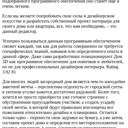
подобранного программного обеспечения оно станет еще и
очень легким.
Если вы желаете попробовать свои силы в дизайнерском
искусстве и разработать собственный проект интерьера для
своего дома или квартиры, все, что вам необходимо, – это
данный редактор.
Успешно пользоваться данным программным обеспечением
сможет каждый, так как для работы совершенно не требуется
специфических знаний, навыков или определенного опыта в
данной сфере. Даже сами разработчики позиционируют Дом
3D как программное обеспечение для новичков и любителей,
но не для профессиональных дизайнеров интерьера. Rating
3.92
81
Для многих людей загородный дом является чем-то наподобие
заветной мечты – перспектива отдохнуть от городской суеты
в уютном уголке кажется достаточно радужной. Более того,
хочется не просто приобрести уже готовое строение с
обустроенным приусадебным участком, а создать усадьбу
своей мечты, в которой будут правильно воплощены все
пожелания относительно дизайна и планировки. Остается
только одно – перенести свои задумки на бумагу, а уже затем,
составив проект дома и определив его месторасположение на
участке, воплощать в жизнь (заниматься непосредственно