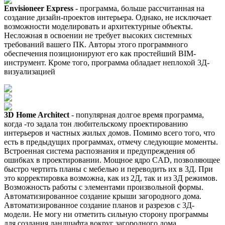
Envisioneer Express
- программа, больше рассчитанная на
создание дизайн-проектов интерьера. Однако, не исключает
возможности моделировать и архитектурные объекты.
Несложная в освоении не требует высоких системных
требований вашего ПК. Авторы этого программного
обеспечения позиционируют его как простейший BIM-
инструмент. Кроме того, программа обладает неплохой 3Д-
визуализацией
3D Home Architect
- популярная долгое время программа,
когда -то задала тон любительскому проектированию
интерьеров и частных жилых домов. Помимо всего того, что
есть в предыдущих программах, отмечу следующие моменты.
Встроенная система распознания и предупреждения об
ошибках в проектировании. Мощное ядро CAD, позволяющее
быстро чертить планы с мебелью и переводить их в 3Д. При
это корректировка возможна, как из 2Д, так и из 3Д режимов.
Возможность работы с элементами произвольной формы.
Автоматизированное создание крыши загородного дома.
Автоматизированное создание планов и разрезов с 3Д-
модели. Не могу ни отметить сильную сторону программы
для создания ландшафта вокруг загородного дома.