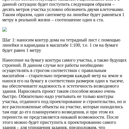
данной ситуации будет поступить следующим образом –
десять метров участка условно обозначить двумя клеточками.
Таким образом, один сантиметр на линейке будет равняться 1
метру в реальной жизни – соотношение один к ста.
Шаг 1: наносим контур дома на тетрадный лист с помощью
линейки и карандаша в масштабе 1:100, т.е. 1 см на бумаге
будет равен 1 метру
Нанесение на бумагу контура самого участка, а также будущих
строений. В данном случае все работы необходимо
осуществлять в строгом соответствии с правильным
масштабом – старательно перемеряя каждый метр на земле и
нанося его на бумагу в соответствии размеров один к тысяче,
вы обеспечиваете надежность и эстетичность возводимого
здания. Нарисовать проект таким способом можно очень
быстро. Обязательно надо учитывать не только контуры
участка, отданного под проектирование и строительство, но и
все расположенные объекты на участке, которые находились
там еще до его планируемого возведения, и при этом их
перенести не представляется никакой возможности. После
этого можно будет приступить к проектированию самого
здания – для упрощения задания, предположим, что