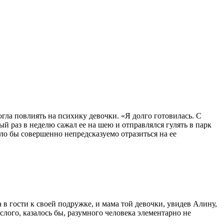
гла повлиять на психику девочки. «Я долго готовилась. С
рый раз в неделю сажал ее на шею и отправлялся гулять в парк
гло бы совершенно непредсказуемо отразиться на ее
 в гости к своей подружке, и мама той девочки, увидев Алину,
ослого, казалось бы, разумного человека элементарно не