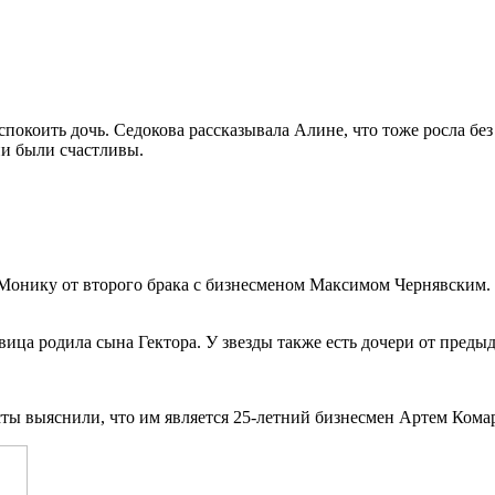
окоить дочь. Седокова рассказывала Алине, что тоже росла без 
они были счастливы.
нику от второго брака с бизнесменом Максимом Чернявским. Не
евица родила сына Гектора. У звезды также есть дочери от пред
сты выяснили, что им является 25-летний бизнесмен Артем Кома