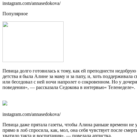
instagram.com/annasedokova/
Популярное
Певица долго готовилась к тому, как ей преподнести недобрую
детства я была Алине за маму и за папу, и, хоть поддерживала 
или беседовал с ней ночи напролет о сокровенном. Но у дочери
поведении», — рассказала Седокова в интервью« Теленеделе».
instagram.com/annasedokova/
Певица даже прятала газеты, чтобы Алина раньше времени не уз
прямо в лоб спросила, как, мол, она себя чувствует после смер
хватило такта и воспитания», — поведала артистка.