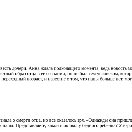
 весть дочери. Анна ждала подходящего момента, ведь новость мо
светлый образ отца в ее сознании, он не был тем человеком, кото
 переходный возраст, и известие о том, что папы больше нет, мо
нала о смерти отца, но все оказалось зря. «Однажды она пришла
ти папы. Представляете, какой шок был у бедного ребенка? У взр