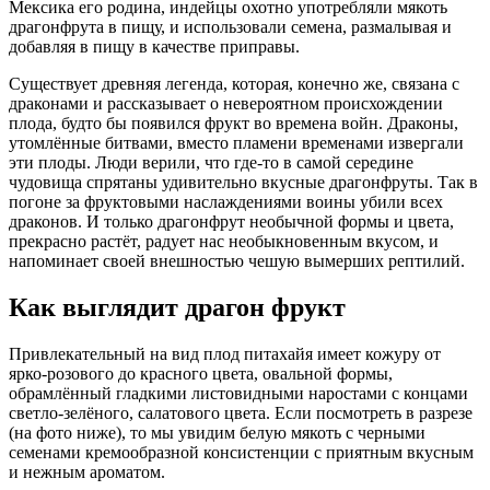
Мексика его родина, индейцы охотно употребляли мякоть
драгонфрута в пищу, и использовали семена, размалывая и
добавляя в пищу в качестве приправы.
Существует древняя легенда, которая, конечно же, связана с
драконами и рассказывает о невероятном происхождении
плода, будто бы появился фрукт во времена войн. Драконы,
утомлённые битвами, вместо пламени временами извергали
эти плоды. Люди верили, что где-то в самой середине
чудовища спрятаны удивительно вкусные драгонфруты. Так в
погоне за фруктовыми наслаждениями воины убили всех
драконов. И только драгонфрут необычной формы и цвета,
прекрасно растёт, радует нас необыкновенным вкусом, и
напоминает своей внешностью чешую вымерших рептилий.
Как выглядит драгон фрукт
Привлекательный на вид плод питахайя имеет кожуру от
ярко-розового до красного цвета, овальной формы,
обрамлённый гладкими листовидными наростами с концами
светло-зелёного, салатового цвета. Если посмотреть в разрезе
(на фото ниже), то мы увидим белую мякоть с черными
семенами кремообразной консистенции с приятным вкусным
и нежным ароматом.