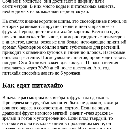
Сочные и мясистые, они достигают в ширину пяти
сантиметров. В них много воды и питательных веществ,
необходимых на возможный период засухи.
На стеблях видны короткие шипы, это своеобразные почки, из
которых развиваются другие стебли и цветы драконьего
фрукта. Период цветения питахайи короток. Всего на одну
ночь он выпускает большие, примерно тридцать сантиметров
в диаметре, цветы, розовые или белые, источающие приятный
аромат. Чрезмерное обилие влаги губительно для растений,
приводит к опадению бутонов и гниению плодов. Насекомые
опыляют растение. После увядания цветов, происходит завязь
плодов. Сухой климат важен для кактуса. Плоды растения
появляются через 30-50 дней после цветения. А за год
питахайя способна давать до 6 урожаев.
Как едят питахайю
В начале рассмотрим как выбрать фрукт глаз дракона.
Проверяем кожуру, тёмных пятен быть не должно, кожица
ровного окраса в соответствии сортом. Если на ощупь
драконий фрукт немного мягкий, значит «глаз дракона»
зрелый и готов к употреблению. Если плод твердый, то
оставьте его на несколько дней в прохладном месте, он
дозреет и порадует вас своим вкусом. Но помните, что