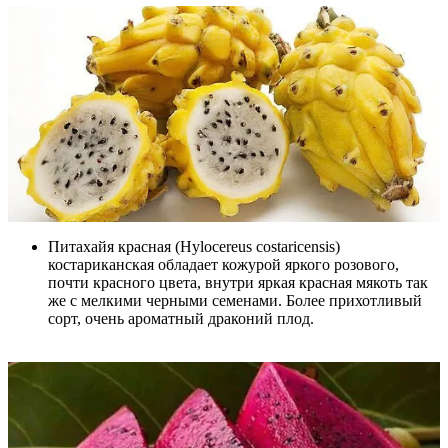
Питахайя красная (Hylocereus costaricensis)
костариканская обладает кожурой яркого розового,
почти красного цвета, внутри яркая красная мякоть так
же с мелкими черными семенами. Более прихотливый
сорт, очень ароматный драконий плод.