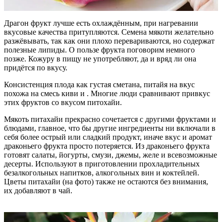
Драгон фрукт лучше есть охлаждённым, при нагревании
вкусовые качества притупляются. Семена мякоти желательно
разжёвывать, так как они плохо перевариваются, но содержат
полезные липиды. О пользе фрукта поговорим немного
позже. Кожуру в пищу не употребляют, да и вряд ли она
придётся по вкусу.
Консистенция плода как густая сметана, питайя на вкус
похожа на смесь киви и . Многие люди сравнивают привкус
этих фруктов со вкусом питохайи.
Мякоть питахайи прекрасно сочетается с другими фруктами и
блюдами, главное, что бы другие ингредиенты ни включали в
себя более острый или сладкий продукт, иначе вкус и аромат
драконьего фрукта просто потеряется. Из драконьего фрукта
готовят салаты, йогурты, смузи, джемы, желе и всевозможные
десерты. Используют в приготовлении прохладительных
безалкогольных напитков, алкогольных вин и коктейлей.
Цветы питахайи (на фото) также не остаются без внимания,
их добавляют в чай.