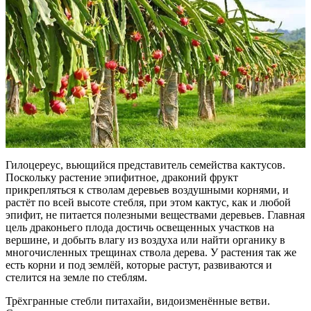
Гилоцереус, вьющийся представитель семейства кактусов.
Поскольку растение эпифитное, драконий фрукт
прикрепляться к стволам деревьев воздушными корнями, и
растёт по всей высоте стебля, при этом кактус, как и любой
эпифит, не питается полезными веществами деревьев. Главная
цель драконьего плода достичь освещенных участков на
вершине, и добыть влагу из воздуха или найти органику в
многочисленных трещинах ствола дерева. У растения так же
есть корни и под землёй, которые растут, развиваются и
стелится на земле по стеблям.
Трёхгранные стебли питахайи, видоизменённые ветви.