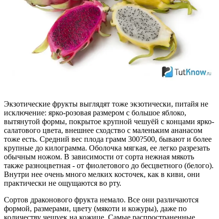
Экзотические фрукты выглядят тоже экзотически, питайя не
исключение: ярко-розовая размером с большое яблоко,
вытянутой формы, покрытое крупной чешуёй с концами ярко-
салатового цвета, внешнее сходство с маленьким ананасом
тоже есть. Средний вес плода грамм 300?500, бывают и более
крупные до килограмма. Оболочка мягкая, ее легко разрезать
обычным ножом. В зависимости от сорта нежная мякоть
также разноцветная - от фиолетового до бесцветного (белого).
Внутри нее очень много мелких косточек, как в киви, они
практически не ощущаются во рту.
Сортов драконового фрукта немало. Все они различаются
формой, размерами, цвету (мякоти и кожуры), даже по
количеству чешуек на кожице. Самые распространенные