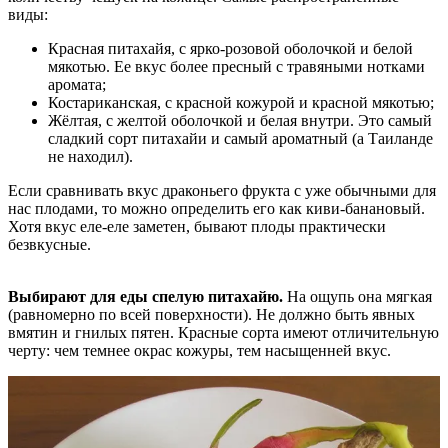
виды:
Красная питахайя, с ярко-розовой оболочкой и белой
мякотью. Ее вкус более пресный с травяными нотками
аромата;
Костариканская, с красной кожурой и красной мякотью;
Жёлтая, с желтой оболочкой и белая внутри. Это самый
сладкий сорт питахайи и самый ароматный (а Таиланде
не находил).
Если сравнивать вкус драконьего фрукта с уже обычными для
нас плодами, то можно определить его как киви-банановый.
Хотя вкус еле-еле заметен, бывают плоды практически
безвкусные.
Выбирают для еды спелую питахайю.
На ощупь она мягкая
(равномерно по всей поверхности). Не должно быть явных
вмятин и гнилых пятен. Красные сорта имеют отличительную
черту: чем темнее окрас кожуры, тем насыщенней вкус.