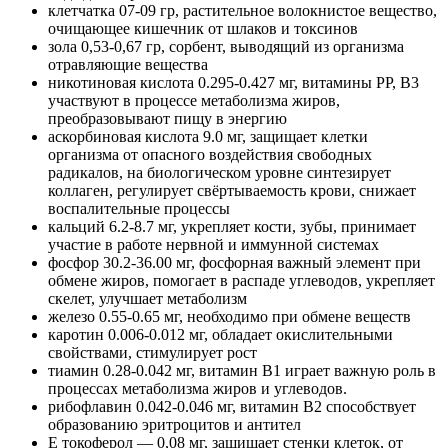
клетчатка 07-09 гр, растительное волокнистое вещество,
очищающее кишечник от шлаков и токсинов
зола 0,53-0,67 гр, сорбент, выводящий из организма
отравляющие вещества
никотиновая кислота 0.295-0.427 мг, витамины РР, В3
участвуют в процессе метаболизма жиров,
преобразовывают пищу в энергию
аскорбиновая кислота 9.0 мг, защищает клетки
организма от опасного воздействия свободных
радикалов, на биологическом уровне синтезирует
коллаген, регулирует свёртываемость крови, снижает
воспалительные процессы
кальций 6.2-8.7 мг, укрепляет кости, зубы, принимает
участие в работе нервной и иммунной системах
фосфор 30.2-36.00 мг, фосфорная важный элемент при
обмене жиров, помогает в распаде углеводов, укрепляет
скелет, улучшает метаболизм
железо 0.55-0.65 мг, необходимо при обмене веществ
каротин 0.006-0.012 мг, обладает окислительными
свойствами, стимулирует рост
тиамин 0.28-0.042 мг, витамин В1 играет важную роль в
процессах метаболизма жиров и углеводов.
рибофлавин 0.042-0.046 мг, витамин В2 способствует
образованию эритроцитов и антител
Е токоферол — 0,08 мг, защищает стенки клеток, от