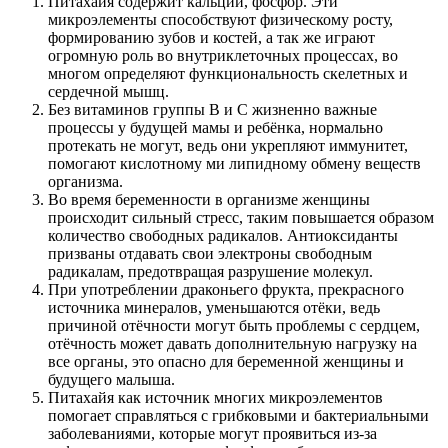
Питахайя содержит кальций, фосфор. Эти
микроэлементы способствуют физическому росту,
формированию зубов и костей, а так же играют
огромную роль во внутриклеточных процессах, во
многом определяют функциональность скелетных и
сердечной мышц.
Без витаминов группы В и С жизненно важные
процессы у будущей мамы и ребёнка, нормально
протекать не могут, ведь они укрепляют иммунитет,
помогают кислотному ми липидному обмену веществ
организма.
Во время беременности в организме женщины
происходит сильный стресс, таким повышается образом
количество свободных радикалов. Антиоксиданты
призваны отдавать свои электроны свободным
радикалам, предотвращая разрушение молекул.
При употреблении драконьего фрукта, прекрасного
источника минералов, уменьшаются отёки, ведь
причиной отёчности могут быть проблемы с сердцем,
отёчность может давать дополнительную нагрузку на
все органы, это опасно для беременной женщины и
будущего малыша.
Питахайя как источник многих микроэлементов
помогает справляться с грибковыми и бактериальными
заболеваниями, которые могут проявиться из-за