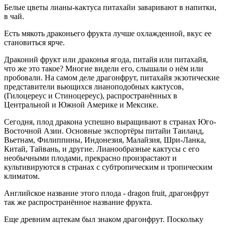
Белые цветы лианы-кактуса питахайи заваривают в напитки,
в чай.
Есть мякоть драконьего фрукта лучше охлажденной, вкус ее
становиться ярче.
Драконий фрукт или драконья ягода, питайя или питахайя,
что же это такое? Многие видели его, слышали о нём или
пробовали. На самом деле драгонфрут, питахайя экзотические
представители вьющихся лианоподобных кактусов,
(Гилоцереус и Стиноцереус), распространённых в
Центральной и Южной Америке и Мексике.
Сегодня, плод дракона успешно выращивают в странах Юго-
Восточной Азии. Основные экспортёры питайи Таиланд,
Вьетнам, Филиппины, Индонезия, Малайзия, Шри-Ланка,
Китай, Тайвань, и другие. Лианообразные кактусы с его
необычными плодами, прекрасно произрастают и
культивируются в странах с субтропическим и тропическим
климатом.
Английское название этого плода - dragon fruit, драгонфрут
так же распространённое название фрукта.
Еще древним ацтекам был знаком драгонфрут. Поскольку