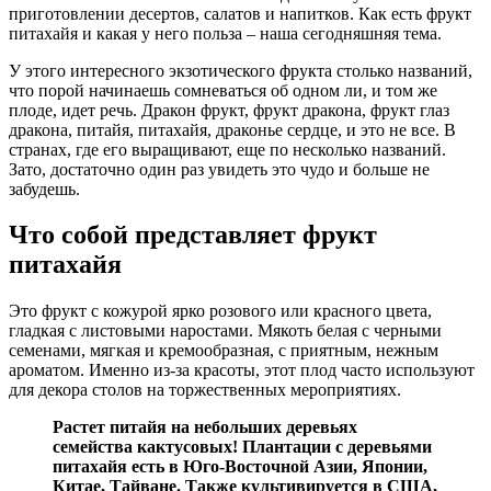
приготовлении десертов, салатов и напитков. Как есть фрукт
питахайя и какая у него польза – наша сегодняшняя тема.
У этого интересного экзотического фрукта столько названий,
что порой начинаешь сомневаться об одном ли, и том же
плоде, идет речь. Дракон фрукт, фрукт дракона, фрукт глаз
дракона, питайя, питахайя, драконье сердце, и это не все. В
странах, где его выращивают, еще по несколько названий.
Зато, достаточно один раз увидеть это чудо и больше не
забудешь.
Что собой представляет фрукт
питахайя
Это фрукт с кожурой ярко розового или красного цвета,
гладкая с листовыми наростами. Мякоть белая с черными
семенами, мягкая и кремообразная, с приятным, нежным
ароматом. Именно из-за красоты, этот плод часто используют
для декора столов на торжественных мероприятиях.
Растет питайя на небольших деревьях
семейства кактусовых! Плантации с деревьями
питахайя есть в Юго-Восточной Азии, Японии,
Китае, Тайване. Также культивируется в США,