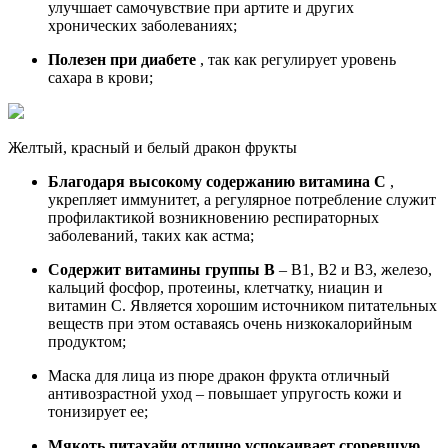
улучшает самочувствие при артите и других
хронических заболеваниях;
Полезен при диабете
, так как регулирует уровень
сахара в крови;
Желтый, красный и белый дракон фрукты
Благодаря высокому содержанию витамина С
,
укрепляет иммунитет, а регулярное потребление служит
профилактикой возникновению респираторных
заболеваний, таких как астма;
Содержит витамины группы В
– В1, В2 и В3, железо,
кальций фосфор, протеины, клетчатку, ниацин и
витамин С. Является хорошим источником питательных
веществ при этом оставаясь очень низкокалорийным
продуктом;
Маска для лица
из пюре дракон фрукта отличный
антивозрастной уход – повышает упругость кожи и
тонизирует ее;
Мякоть питахайи отлично успокаивает сгоревшую