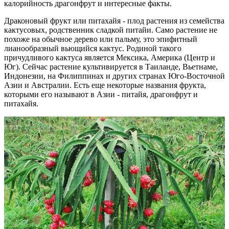
калорийность драгонфрут и интересные факты.
Драконовый фрукт или питахайя - плод растения из семейства
кактусовых, родственник сладкой питайи. Само растение не
похоже на обычное дерево или пальму, это эпифитный
лианообразный вьющийся кактус. Родиной такого
причудливого кактуса является Мексика, Америка (Центр и
Юг). Сейчас растение культивируется в Таиланде, Вьетнаме,
Индонезии, на Филиппинах и других странах Юго-Восточной
Азии и Австралии. Есть еще некоторые названия фрукта,
которыми его называют в Азии - питайя, драгонфрут и
питахайя.