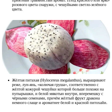
приятный травянистый аромат. Плод красного или ярко-
розового цвета снаружи, с чешуйками светло-зелёного
цвета.
Жёлтая питахая (Hylocereus megalanthus), выращивают
реже, лун-янь, «колючая груша», соответственно с
жёлтой кожурой чешуйки которой больше похожи на
пупырышки, и белой мякотью внутри, вперемешку с
чёрными семенами, причём жёлтый фрукт дракона
немного слаще и ароматнее белой и красной питохайи.