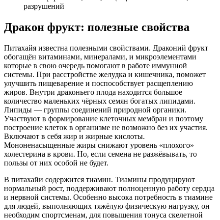
разрушений
Дракон фрукт: полезные свойства
Питахайя известна полезными свойствами. Драконий фрукт
обогащён витаминами, минералами, и микроэлементами
которые в свою очередь помогают в работе иммунной
системы. При расстройстве желудка и кишечника, поможет
улучшить пищеварение и поспособствует расщеплению
жиров. Внутри драконьего плода находится большое
количество маленьких чёрных семян богатых липидами.
Липиды — группы соединений природной органики.
Участвуют в формирование клеточных мембран и поэтому
построение клеток в организме не возможно без их участия.
Включают в себя жир и жирные кислоты.
Мононенасыщенные жиры снижают уровень «плохого»
холестерина в крови. Но, если семена не разжёвывать, то
пользы от них особой не будет.
В питахайи содержится тиамин. Тиамины продуцируют
нормальный рост, поддерживают полноценную работу сердца
и нервной системы. Особенно высока потребность в тиамине
для людей, выполняющих тяжёлую физическую нагрузку, он
необходим спортсменам, для повышения тонуса скелетной