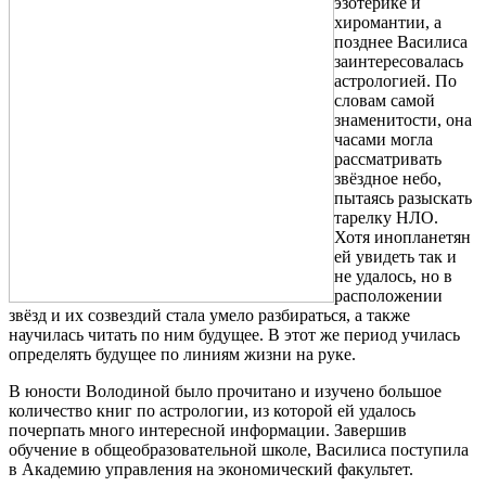
эзотерике и
хиромантии, а
позднее Василиса
заинтересовалась
астрологией. По
словам самой
знаменитости, она
часами могла
рассматривать
звёздное небо,
пытаясь разыскать
тарелку НЛО.
Хотя инопланетян
ей увидеть так и
не удалось, но в
расположении
звёзд и их созвездий стала умело разбираться, а также
научилась читать по ним будущее. В этот же период училась
определять будущее по линиям жизни на руке.
В юности Володиной было прочитано и изучено большое
количество книг по астрологии, из которой ей удалось
почерпать много интересной информации. Завершив
обучение в общеобразовательной школе, Василиса поступила
в Академию управления на экономический факультет.