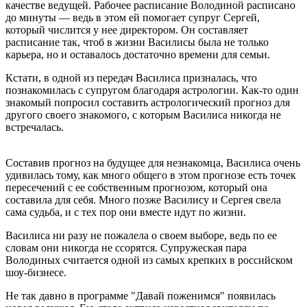
качестве ведущей. Рабочее расписание Володиной расписано
до минуты — ведь в этом ей помогает супруг Сергей,
который числится у нее директором. Он составляет
расписание так, чтоб в жизни Василисы была не только
карьера, но и оставалось достаточно времени для семьи.
Кстати, в одной из передач Василиса призналась, что
познакомилась с супругом благодаря астрологии. Как-то один
знакомый попросил составить астрологический прогноз для
другого своего знакомого, с которым Василиса никогда не
встречалась.
Составив прогноз на будущее для незнакомца, Василиса очень
удивилась тому, как много общего в этом прогнозе есть точек
пересечений с ее собственным прогнозом, который она
составила для себя. Много позже Василису и Сергея свела
сама судьба, и с тех пор они вместе идут по жизни.
Василиса ни разу не пожалела о своем выборе, ведь по ее
словам они никогда не ссорятся. Супружеская пара
Володиных считается одной из самых крепких в российском
шоу-бизнесе.
Не так давно в программе "Давай поженимся" появилась