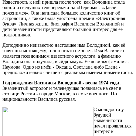
Известность к ней пришла после того, как Володина стала
одной из ведущих телепередачи на «Первом» - «Давай
поженимся». Она написала большое количество книг об
астрологии, а также была удостоена премии «Электронная
буква». Личная жизнь, биография Василисы Володиной и
дети знаменитости представляют большой интерес для её
поклонников.
Доподлинно неизвестно настоящее имя Володиной, как её
зовут по-настоящему, точно никто не знает. Имя Василиса
является псевдонимом известного астролога, а фамилию
Володина она получила, выйдя замуж. Её девичья фамилия -
Наумова. Одно из имён - Оксана, Светлана либо Елена -
предположительно считается реальным именем знаменитости.
Год рождения Василисы Володиной - весна 1974 года
.
Знаменитый астролог и телеведущая появилась на свет в
столице России - городе Москве, в семье военного. По
национальности Василиса русская.
С молодости у
будущей
знаменитости
начал проявляться
интерес к