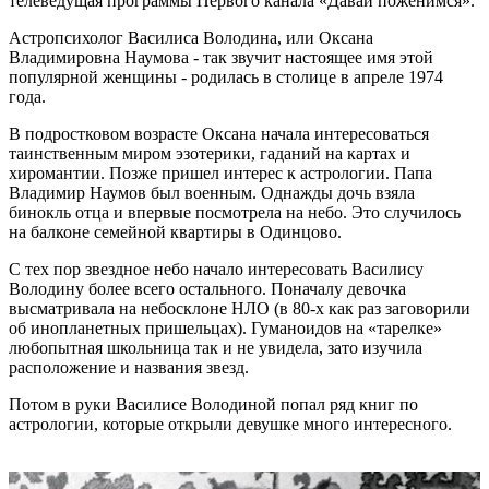
телеведущая программы Первого канала «Давай поженимся».
Астропсихолог Василиса Володина, или Оксана
Владимировна Наумова - так звучит настоящее имя этой
популярной женщины - родилась в столице в апреле 1974
года.
В подростковом возрасте Оксана начала интересоваться
таинственным миром эзотерики, гаданий на картах и
хиромантии. Позже пришел интерес к астрологии. Папа
Владимир Наумов был военным. Однажды дочь взяла
бинокль отца и впервые посмотрела на небо. Это случилось
на балконе семейной квартиры в Одинцово.
С тех пор звездное небо начало интересовать Василису
Володину более всего остального. Поначалу девочка
высматривала на небосклоне НЛО (в 80-х как раз заговорили
об инопланетных пришельцах). Гуманоидов на «тарелке»
любопытная школьница так и не увидела, зато изучила
расположение и названия звезд.
Потом в руки Василисе Володиной попал ряд книг по
астрологии, которые открыли девушке много интересного.