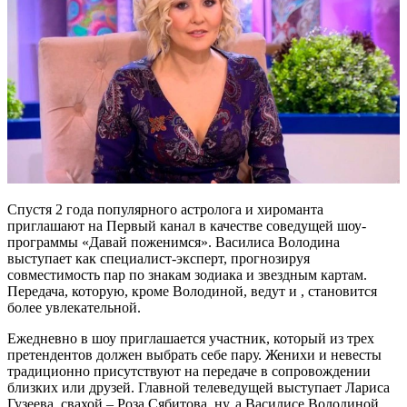
Спустя 2 года популярного астролога и хироманта
приглашают на Первый канал в качестве соведущей шоу-
программы «Давай поженимся». Василиса Володина
выступает как специалист-эксперт, прогнозируя
совместимость пар по знакам зодиака и звездным картам.
Передача, которую, кроме Володиной, ведут и , становится
более увлекательной.
Ежедневно в шоу приглашается участник, который из трех
претендентов должен выбрать себе пару. Женихи и невесты
традиционно присутствуют на передаче в сопровождении
близких или друзей. Главной телеведущей выступает Лариса
Гузеева, свахой – Роза Сябитова, ну, а Василисе Володиной