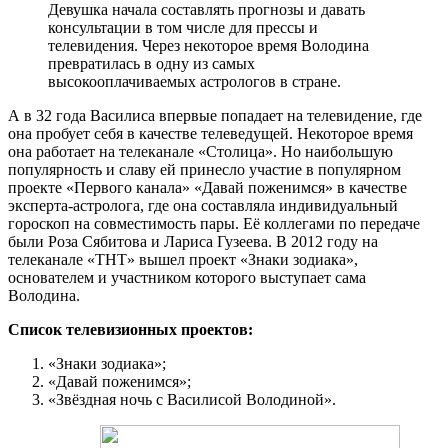
Девушка начала составлять прогнозы и давать
консультации в том числе для прессы и
телевидения. Через некоторое время Володина
превратилась в одну из самых
высокооплачиваемых астрологов в стране.
А в 32 года Василиса впервые попадает на телевидение, где
она пробует себя в качестве телеведущей. Некоторое время
она работает на телеканале «Столица». Но наибольшую
популярность и славу ей принесло участие в популярном
проекте «Первого канала» «Давай поженимся» в качестве
эксперта-астролога, где она составляла индивидуальный
гороскоп на совместимость пары. Её коллегами по передаче
были Роза Сябитова и Лариса Гузеева. В 2012 году на
телеканале «ТНТ» вышел проект «Знаки зодиака»,
основателем и участником которого выступает сама
Володина.
Список телевизионных проектов:
«Знаки зодиака»;
«Давай поженимся»;
«Звёздная ночь с Василисой Володиной».