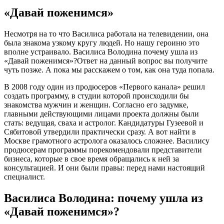
«Давай поженимся»
Несмотря на то что Василиса работала на телевидении, она
была знакома узкому кругу людей. Но нашу героиню это
вполне устраивало. Василиса Володина почему ушла из
«Давай поженимся»?Ответ на данный вопрос вы получите
чуть позже. А пока мы расскажем о том, как она туда попала.
В 2008 году один из продюсеров «Первого канала» решил
создать программу, в студии которой происходили бы
знакомства мужчин и женщин. Согласно его задумке,
главными действующими лицами проекта должны были
стать: ведущая, сваха и астролог. Кандидатуры Гузеевой и
Сябитовой утвердили практически сразу. А вот найти в
Москве грамотного астролога оказалось сложнее. Василису
продюсерам программы порекомендовали представители
бизнеса, которые в свое время обращались к ней за
консультацией. И они были правы: перед нами настоящий
специалист.
Василиса Володина: почему ушла из
«Давай поженимся»?