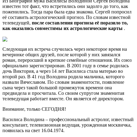
Из Биографии мужа Василисы Володиной Сергея Володина
известен тот факт, что встретились они задолго до того, как
поженились. Тогда пара была едва знакома. Сергей попросил
её составить астрологический прогноз. По словам известной
телеведущей,
после составления прогноза её поразило то,
как оказались совместимы их астрологические карты
.
Следующая их встреча случилась через некоторое время на
вечеринке общих друзей, после которой у них завязался
роман, переросший в крепкие семейные отношения. Их союз
официально зарегистрирован. В 2001 году в семье родилась
дочь Виктория, а через 14 лет Василиса стала матерью во
второй раз. В 41 год Володина родила мальчика, которого
назвали Вячеславом. По словам знаменитости, появление
сына через такой большой промежуток времени она
предвидела и просчитала. Со своим супругом знаменитая
телеведущая работает вместе. Он является её директором.
Внимание, только СЕГОДНЯ!
Василиса Володина – профессиональный астролог, известный
консультант, телевизионная ведущая, урожденная москвичка,
появилась на свет 16.04.1974.