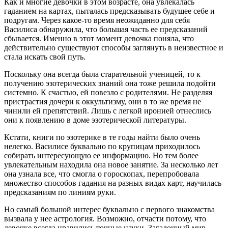
Как и многие девочки в этом возрасте, она увлекалась
гаданием на картах, пыталась предсказывать будущее себе и
подругам. Через какое-то время неожиданно для себя
Василиса обнаружила, что большая часть ее предсказаний
сбывается. Именно в этот момент девочка поняла, что
действительно существуют способы заглянуть в неизвестное и
стала искать свой путь.
Поскольку она всегда была старательной ученицей, то к
получению эзотерических знаний она тоже решила подойти
системно. К счастью, ей повезло с родителями. Не разделяя
пристрастия дочери к оккультизму, они в то же время не
чинили ей препятствий. Лишь с легкой иронией отнеслись
они к появлению в доме эзотерической литературы.
Кстати, книги по эзотерике в те годы найти было очень
нелегко. Василисе буквально по крупицам приходилось
собирать интересующую ее информацию. Но тем более
увлекательным находила она новое занятие. За несколько лет
она узнала все, что смогла о гороскопах, перепробовала
множество способов гадания на разных видах карт, научилась
предсказаниям по линиям руки.
Но самый большой интерес буквально с первого знакомства
вызвала у нее астрология. Возможно, отчасти потому, что
девочке всегда нравились точные науки. Загадочный мир