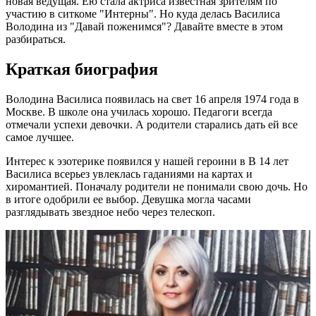
новая ведущая. Ею стала актриса известная зрителям по
участию в ситкоме "Интерны". Но куда делась Василиса
Володина из "Давай поженимся"? Давайте вместе в этом
разбираться.
Краткая биография
Володина Василиса появилась на свет 16 апреля 1974 года в
Москве. В школе она училась хорошо. Педагоги всегда
отмечали успехи девочки. А родители старались дать ей все
самое лучшее.
Интерес к эзотерике появился у нашей героини в В 14 лет
Василиса всерьез увлеклась гаданиями на картах и
хиромантией. Поначалу родители не понимали свою дочь. Но
в итоге одобрили ее выбор. Девушка могла часами
разглядывать звездное небо через телескоп.