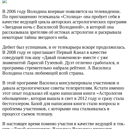
В 2006 году Володина впервые появляется на телевидении.
По приглашению телеканала «Столица» она пробует себя в
качестве ведущей цикла авторских астрологических программ
«Звездная ночь с Василисой Володиной», в которой она
рассказывала зрителям об истоках астрологии и раскрывала
некоторые тайны звездного неба.
Дебют был успешным, и ее телекарьера вскоре продолжилась.
В 2008 году ее приглашает Первый Канал в качестве
соведущей ток-шоу «Давай поженимся» вместе с уже
знаменитой Ларисой Гузеевой. Дуэт отлично сработался, и
программа стремительно набрала рейтинг. А Василиса
Володина стала любимицей всей страны.
В этой программе Василиса консультировала участников и
давала астрологические советы телезрителям. Кстати именно
этот опыт подсказал ей идею написания книги «Астрология
обольщения», которая вышла в свет в 2012 году и сразу стала
бестселлером. Базой для написания книги стали вопросы и
проблемы участников, с которыми она сталкивалась в
процессе съемок телешоу.
В настоящее время помимо участия в качестве ведущей в ток-
шоу «Давай поженимся» Василиса Володина проводит