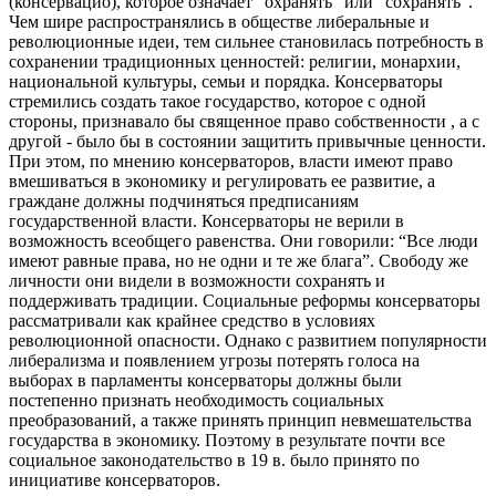
(консервацио), которое означает “охранять” или “сохранять”.
Чем шире распространялись в обществе либеральные и
революционные идеи, тем сильнее становилась потребность в
сохранении традиционных ценностей: религии, монархии,
национальной культуры, семьи и порядка. Консерваторы
стремились создать такое государство, которое с одной
стороны, признавало бы священное право собственности , а с
другой - было бы в состоянии защитить привычные ценности.
При этом, по мнению консерваторов, власти имеют право
вмешиваться в экономику и регулировать ее развитие, а
граждане должны подчиняться предписаниям
государственной власти. Консерваторы не верили в
возможность всеобщего равенства. Они говорили: “Все люди
имеют равные права, но не одни и те же блага”. Свободу же
личности они видели в возможности сохранять и
поддерживать традиции. Социальные реформы консерваторы
рассматривали как крайнее средство в условиях
революционной опасности. Однако с развитием популярности
либерализма и появлением угрозы потерять голоса на
выборах в парламенты консерваторы должны были
постепенно признать необходимость социальных
преобразований, а также принять принцип невмешательства
государства в экономику. Поэтому в результате почти все
социальное законодательство в 19 в. было принято по
инициативе консерваторов.