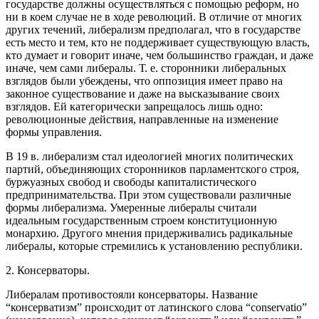
государстве должны осуществляться с помощью реформ, но
ни в коем случае не в ходе революций. В отличие от многих
других течений, либерализм предполагал, что в государстве
есть место и тем, кто не поддерживает существующую власть,
кто думает и говорит иначе, чем большинство граждан, и даже
иначе, чем сами либералы. Т. е. сторонники либеральных
взглядов были убеждены, что оппозиция имеет право на
законное существование и даже на высказывание своих
взглядов. Ей категорически запрещалось лишь одно:
революционные действия, направленные на изменение
формы управления.
В 19 в. либерализм стал идеологией многих политических
партий, объединяющих сторонников парламентского строя,
буржуазных свобод и свободы капиталистического
предпринимательства. При этом существовали различные
формы либерализма. Умеренные либералы считали
идеальным государственным строем конституционную
монархию. Другого мнения придерживались радикальные
либералы, которые стремились к установлению республики.
2. Консерваторы.
Либералам противостояли консерваторы. Название
“консерватизм” происходит от латинского слова “conservatio”