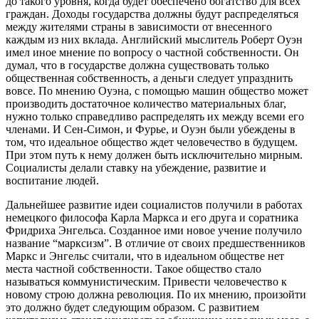
до такого уровня, когда будет обеспечено богатство для всех
граждан. Доходы государства должны будут распределяться
между жителями страны в зависимости от внесенного
каждым из них вклада. Английский мыслитель Роберт Оуэн
имел иное мнение по вопросу о частной собственности. Он
думал, что в государстве должна существовать только
общественная собственность, а деньги следует упразднить
вовсе. По мнению Оуэна, с помощью машин общество может
производить достаточное количество материальных благ,
нужно только справедливо распределять их между всеми его
членами. И Сен-Симон, и Фурье, и Оуэн были убеждены в
том, что идеальное общество ждет человечество в будущем.
При этом путь к нему должен быть исключительно мирным.
Социалисты делали ставку на убеждение, развитие и
воспитание людей.
Дальнейшее развитие идеи социалистов получили в работах
немецкого философа Карла Маркса и его друга и соратника
Фридриха Энгельса. Созданное ими новое учение получило
название “марксизм”. В отличие от своих предшественников
Маркс и Энгельс считали, что в идеальном обществе нет
места частной собственности. Такое общество стало
называться коммунистическим. Привести человечество к
новому строю должна революция. По их мнению, произойти
это должно будет следующим образом. С развитием