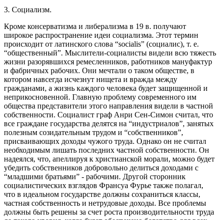
3. Социализм.
Кроме консерватизма и либерализма в 19 в. получают
широкое распространение идеи социализма. Этот термин
происходит от латинского слова “socialis” (социалис), т. е.
“общественный”. Мыслители-социалисты видели всю тяжесть
жизни разорявшихся ремесленников, работников мануфактур
и фабричных рабочих. Они мечтали о таком обществе, в
котором навсегда исчезнут нищета и вражда между
гражданами, а жизнь каждого человека будет защищенной и
неприкосновенной. Главную проблему современного им
общества представители этого направления видели в частной
собственности. Социалист граф Анри Сен-Симон считал, что
все граждане государства делятся на “индустриалов”, занятых
полезным созидательным трудом и “собственников”,
присваивающих доходы чужого труда. Однако он не считал
необходимым лишать последних частной собственности. Он
надеялся, что, апеллируя к христианской морали, можно будет
убедить собственников добровольно делиться доходами с
“младшими братьями” - рабочими. Другой сторонник
социалистических взглядов Франсуа Фурье также полагал,
что в идеальном государстве должны сохраниться классы,
частная собственность и нетрудовые доходы. Все проблемы
должны быть решены за счет роста производительности труда