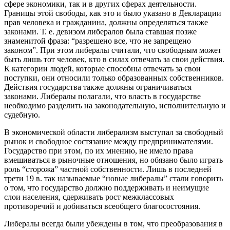
сфере экономики, так и в других сферах деятельности.
Границы этой свободы, как это и было указано в Декларации
прав человека и гражданина, должны определяться также
законами. Т. е. девизом либералов была ставшая позже
знаменитой фраза: “разрешено все, что не запрещено
законом”. При этом либералы считали, что свободным может
быть лишь тот человек, кто в силах отвечать за свои действия.
К категории людей, которые способны отвечать за свои
поступки, они относили только образованных собственников.
Действия государства также должны ограничиваться
законами. Либералы полагали, что власть в государстве
необходимо разделить на законодательную, исполнительную и
судебную.
В экономической области либерализм выступал за свободный
рынок и свободное состязание между предпринимателями.
Государство при этом, по их мнению, не имело права
вмешиваться в рыночные отношения, но обязано было играть
роль “сторожа” частной собственности. Лишь в последней
трети 19 в. так называемые “новые либералы” стали говорить
о том, что государство должно поддерживать и неимущие
слои населения, сдерживать рост межклассовых
противоречий и добиваться всеобщего благосостояния.
Либералы всегда были убеждены в том, что преобразования в