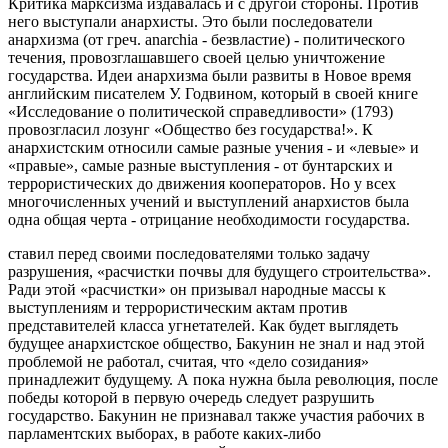
Критика марксизма издавалась и с другой стороны. Против
него выступали анархисты. Это были последователи
анархизма (от греч. anarchia - безвластие) - политического
течения, провозглашавшего своей целью уничтожение
государства. Идеи анархизма были развиты в Новое время
английским писателем У. Годвином, который в своей книге
«Исследование о политической справедливости» (1793)
провозгласил лозунг «Общество без государства!». К
анархистским относили самые разные учения - и «левые» и
«правые», самые разные выступления - от бунтарских и
террористических до движения кооператоров. Но у всех
многочисленных учений и выступлений анархистов была
одна общая черта - отрицание необходимости государства.
ставил перед своими последователями только задачу
разрушения, «расчистки почвы для будущего строительства».
Ради этой «расчистки» он призывал народные массы к
выступлениям и террористическим актам против
представителей класса угнетателей. Как будет выглядеть
будущее анархистское общество, Бакунин не знал и над этой
проблемой не работал, считая, что «дело созидания»
принадлежит будущему. А пока нужна была революция, после
победы которой в первую очередь следует разрушить
государство. Бакунин не признавал также участия рабочих в
парламентских выборах, в работе каких-либо