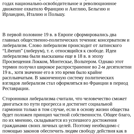
годах национально-освободительное и революционное
движение охватило Францию и Англию, Бельгию и
Ирландию, Италию и Польшу.
В первой половине 19 в. в Европе сформировались два
главных общественно-политических течения: консерватизм и
либерализм. Слово либерализм происходит от латинского
“Liberum” (либерум), т. е. относящийся к свободе. Идеи
либерализма были высказаны еще в 18 в. в эпоху
Просвещения Локком, Монтескье, Вольтером. Однако этот
термин получил широкое распространение во 2-м десятилетии
19 в., хотя значение его в это время было крайне
расплывчатым. В законченную систему политических
взглядов либерализм стал оформляться во Франции в период
Реставрации.
Сторонники либерализма считали, что человечество сможет
двигаться по пути прогресса и достигнет социальной
гармонии только в том случае, если в основу жизни общества
будет положен принцип частной собственности. Общее благо,
по их мнению, складывается из успешного достижения
гражданами своих личных целей. Поэтому необходимо с
помощью законов обеспечить людям свободу действия как в