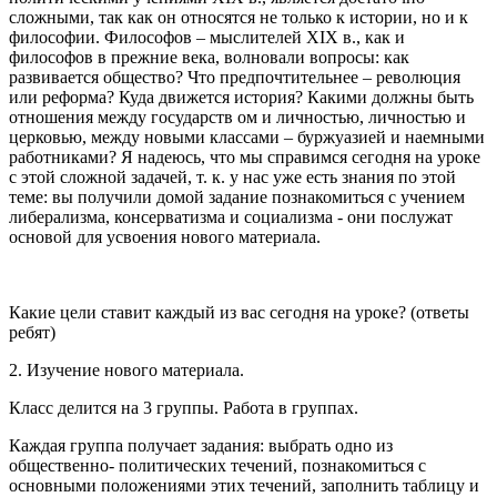
сложными, так как он относятся не только к истории, но и к
философии. Философов – мыслителей XIX в., как и
философов в прежние века, волновали вопросы: как
развивается общество? Что предпочтительнее – революция
или реформа? Куда движется история? Какими должны быть
отношения между государств ом и личностью, личностью и
церковью, между новыми классами – буржуазией и наемными
работниками? Я надеюсь, что мы справимся сегодня на уроке
с этой сложной задачей, т. к. у нас уже есть знания по этой
теме: вы получили домой задание познакомиться с учением
либерализма, консерватизма и социализма - они послужат
основой для усвоения нового материала.
Какие цели ставит каждый из вас сегодня на уроке? (ответы
ребят)
2. Изучение нового материала.
Класс делится на 3 группы. Работа в группах.
Каждая группа получает задания: выбрать одно из
общественно- политических течений, познакомиться с
основными положениями этих течений, заполнить таблицу и