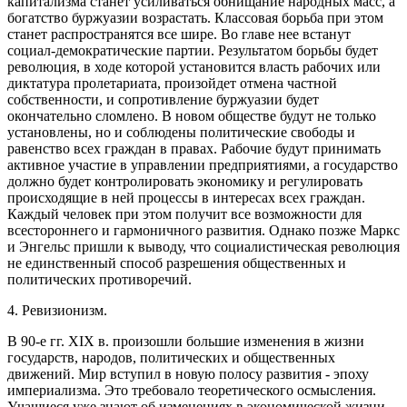
капитализма станет усиливаться обнищание народных масс, а
богатство буржуазии возрастать. Классовая борьба при этом
станет распространятся все шире. Во главе нее встанут
социал-демократические партии. Результатом борьбы будет
революция, в ходе которой установится власть рабочих или
диктатура пролетариата, произойдет отмена частной
собственности, и сопротивление буржуазии будет
окончательно сломлено. В новом обществе будут не только
установлены, но и соблюдены политические свободы и
равенство всех граждан в правах. Рабочие будут принимать
активное участие в управлении предприятиями, а государство
должно будет контролировать экономику и регулировать
происходящие в ней процессы в интересах всех граждан.
Каждый человек при этом получит все возможности для
всестороннего и гармоничного развития. Однако позже Маркс
и Энгельс пришли к выводу, что социалистическая революция
не единственный способ разрешения общественных и
политических противоречий.
4. Ревизионизм.
В 90‑е гг. XIX в. произошли большие изменения в жизни
государств, народов, политических и общественных
движений. Мир вступил в новую полосу развития - эпоху
империализма. Это требовало теоретического осмысления.
Учащиеся уже знают об изменениях в экономической жизни