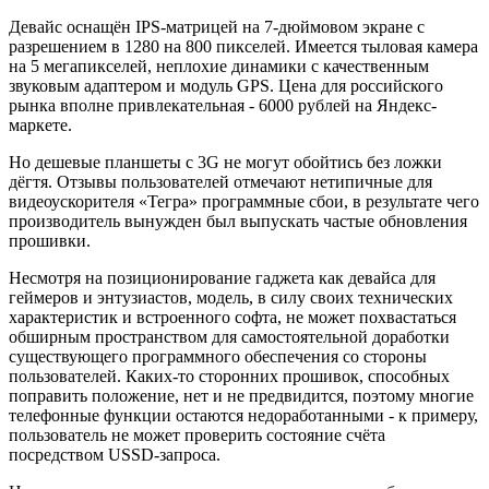
Девайс оснащён IPS-матрицей на 7-дюймовом экране с
разрешением в 1280 на 800 пикселей. Имеется тыловая камера
на 5 мегапикселей, неплохие динамики с качественным
звуковым адаптером и модуль GPS. Цена для российского
рынка вполне привлекательная - 6000 рублей на Яндекс-
маркете.
Но дешевые планшеты с 3G не могут обойтись без ложки
дёгтя. Отзывы пользователей отмечают нетипичные для
видеоускорителя «Тегра» программные сбои, в результате чего
производитель вынужден был выпускать частые обновления
прошивки.
Несмотря на позиционирование гаджета как девайса для
геймеров и энтузиастов, модель, в силу своих технических
характеристик и встроенного софта, не может похвастаться
обширным пространством для самостоятельной доработки
существующего программного обеспечения со стороны
пользователей. Каких-то сторонних прошивок, способных
поправить положение, нет и не предвидится, поэтому многие
телефонные функции остаются недоработанными - к примеру,
пользователь не может проверить состояние счёта
посредством USSD-запроса.