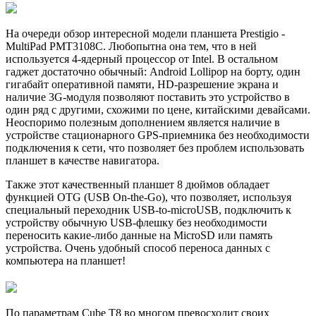
На очереди обзор интересной модели планшета Prestigio -
MultiPad PMT3108C. Любопытна она тем, что в ней
используется 4-ядерный процессор от Intel. В остальном
гаджет достаточно обычный: Android Lollipop на борту, один
гигабайт оперативной памяти, HD-разрешение экрана и
наличие 3G-модуля позволяют поставить это устройство в
один ряд с другими, схожими по цене, китайскими девайсами.
Неоспоримо полезным дополнением является наличие в
устройстве стационарного GPS-приемника без необходимости
подключения к сети, что позволяет без проблем использовать
планшет в качестве навигатора.
Также этот качественный планшет 8 дюймов обладает
функцией OTG (USB On-the-Go), что позволяет, используя
специальный переходник USB-to-microUSB, подключить к
устройству обычную USB-флешку без необходимости
переносить какие-либо данные на MicroSD или память
устройства. Очень удобный способ переноса данных с
компьютера на планшет!
По параметрам Cube T8 во многом превосходит своих