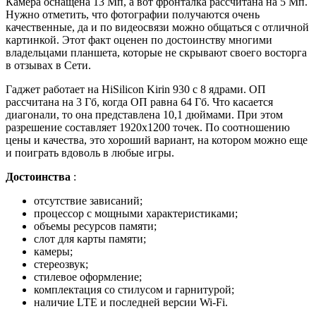
Камера оснащена 13 Мп, а вот фронталка рассчитана на 5 Мп.
Нужно отметить, что фотографии получаются очень
качественные, да и по видеосвязи можно общаться с отличной
картинкой. Этот факт оценен по достоинству многими
владельцами планшета, которые не скрывают своего восторга
в отзывах в Сети.
Гаджет работает на HiSilicon Kirin 930 с 8 ядрами. ОП
рассчитана на 3 Гб, когда ОП равна 64 Гб. Что касается
диагонали, то она представлена 10,1 дюймами. При этом
разрешение составляет 1920х1200 точек. По соотношению
цены и качества, это хороший вариант, на котором можно еще
и поиграть вдоволь в любые игры.
Достоинства
:
отсутствие зависаний;
процессор с мощными характеристиками;
объемы ресурсов памяти;
слот для карты памяти;
камеры;
стереозвук;
стилевое оформление;
комплектация со стилусом и гарнитурой;
наличие LTE и последней версии Wi-Fi.