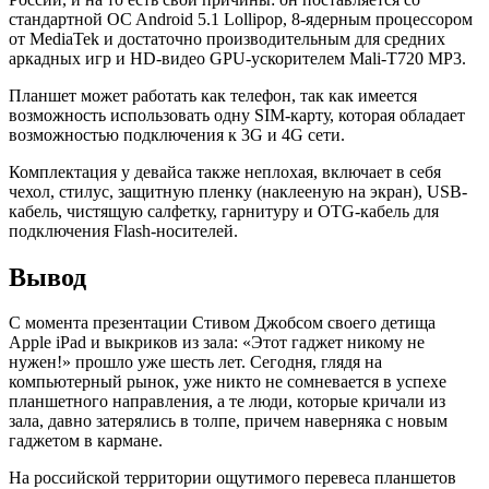
стандартной OC Android 5.1 Lollipop, 8-ядерным процессором
от MediaTek и достаточно производительным для средних
аркадных игр и HD-видео GPU-ускорителем Mali-T720 MP3.
Планшет может работать как телефон, так как имеется
возможность использовать одну SIM-карту, которая обладает
возможностью подключения к 3G и 4G сети.
Комплектация у девайса также неплохая, включает в себя
чехол, стилус, защитную пленку (наклееную на экран), USB-
кабель, чистящую салфетку, гарнитуру и OTG-кабель для
подключения Flash-носителей.
Вывод
С момента презентации Стивом Джобсом своего детища
Apple iPad и выкриков из зала: «Этот гаджет никому не
нужен!» прошло уже шесть лет. Сегодня, глядя на
компьютерный рынок, уже никто не сомневается в успехе
планшетного направления, а те люди, которые кричали из
зала, давно затерялись в толпе, причем наверняка с новым
гаджетом в кармане.
На российской территории ощутимого перевеса планшетов