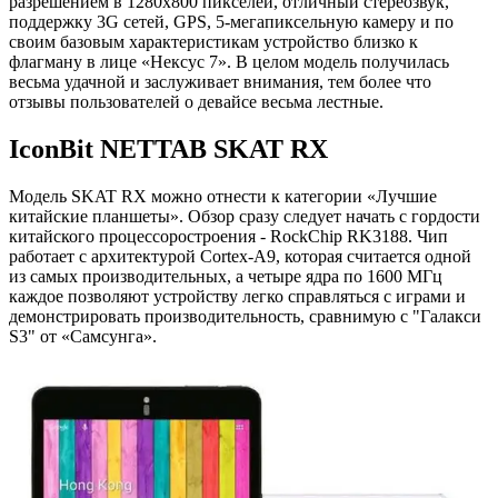
разрешением в 1280х800 пикселей, отличный стереозвук,
поддержку 3G сетей, GPS, 5-мегапиксельную камеру и по
своим базовым характеристикам устройство близко к
флагману в лице «Нексус 7». В целом модель получилась
весьма удачной и заслуживает внимания, тем более что
отзывы пользователей о девайсе весьма лестные.
IconBit NETTAB SKAT RX
Модель SKAT RX можно отнести к категории «Лучшие
китайские планшеты». Обзор сразу следует начать с гордости
китайского процессоростроения - RockChip RK3188. Чип
работает с архитектурой Cortex-A9, которая считается одной
из самых производительных, а четыре ядра по 1600 МГц
каждое позволяют устройству легко справляться с играми и
демонстрировать производительность, сравнимую с "Галакси
S3" от «Самсунга».