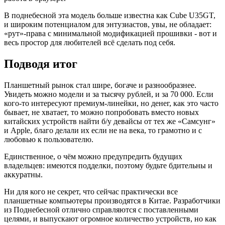
В поднебесной эта модель больше известна как Cube U35GT,
и широким потенциалом для энтузиастов, увы, не обладает:
«рут»-права с минимальной модификацией прошивки - вот и
весь простор для любителей всё сделать под себя.
Подводя итог
Планшетный рынок стал шире, богаче и разнообразнее.
Увидеть можно модели и за тысячу рублей, и за 70 000. Если
кого-то интересуют премиум-линейки, но денег, как это часто
бывает, не хватает, то можно попробовать вместо новых
китайских устройств найти б/у девайсы от тех же «Самсунг»
и Apple, благо делали их если не на века, то грамотно и с
любовью к пользователю.
Единственное, о чём можно предупредить будущих
владельцев: имеются подделки, поэтому будьте бдительны и
аккуратны.
Ни для кого не секрет, что сейчас практически все
планшетные компьютеры производятся в Китае. Разработчики
из Поднебесной отлично справляются с поставленными
целями, и выпускают огромное количество устройств, но как