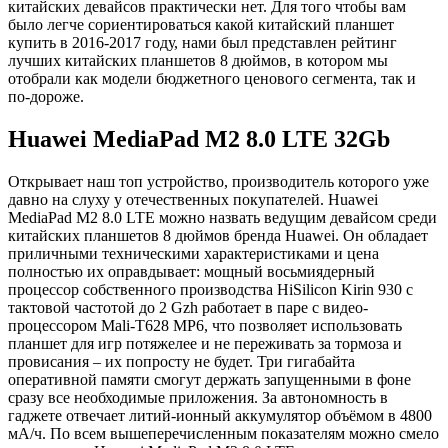
китайских девайсов практически нет. Для того чтобы вам
было легче сориентироваться какой китайский планшет
купить в 2016-2017 году, нами был представлен рейтинг
лучших китайских планшетов 8 дюймов, в котором мы
отобрали как модели бюджетного ценового сегмента, так и
по-дороже.
Huawei MediaPad M2 8.0 LTE 32Gb
Открывает наш топ устройство, производитель которого уже
давно на слуху у отечественных покупателей. Huawei
MediaPad M2 8.0 LTE можно назвать ведущим девайсом среди
китайских планшетов 8 дюймов бренда Huawei. Он обладает
приличными техническими характеристиками и цена
полностью их оправдывает: мощный восьмиядерный
процессор собственного производства HiSilicon Kirin 930 с
тактовой частотой до 2 Gzh работает в паре с видео-
процессором Mali-T628 MP6, что позволяет использовать
планшет для игр потяжелее и не переживать за тормоза и
провисания – их попросту не будет. Три гигабайта
оперативной памяти смогут держать запущенными в фоне
сразу все необходимые приложения. За автономность в
гаджете отвечает литий-ионный аккумулятор объёмом в 4800
мА/ч. По всем вышеперечисленным показателям можно смело