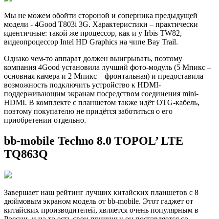
Мы не можем обойти стороной и соперника предыдущей
модели - 4Good T803i 3G. Характеристики – практически
идентичные: такой же процессор, как и у Irbis TW82,
видеопроцессор Intel HD Graphics на чипе Bay Trail.
Однако чем-то аппарат должен выигрывать, поэтому
компания 4Good установила лучший фото-модуль (5 Мпикс –
основная камера и 2 Мпикс – фронтальная) и предоставила
возможность подключить устройство к HDMI-
поддерживающим экранам посредством соединения mini-
HDMI. В комплекте с планшетом также идёт OTG-кабель,
поэтому покупателю не придётся заботиться о его
приобретении отдельно.
bb-mobile Techno 8.0 TOPOL’ LTE
TQ863Q
Завершает наш рейтинг лучших китайских планшетов с 8
дюймовым экраном модель от bb-mobile. Этот гаджет от
китайских производителей, является очень популярным в
России, и на то есть свои причины: он поставляется со