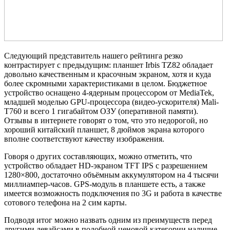
Следующий представитель нашего рейтинга резко
контрастирует с предыдущим: планшет Irbis TZ82 обладает
довольно качественным и красочным экраном, хотя и куда
более скромными характеристиками в целом. Бюджетное
устройство оснащено 4-ядерным процессором от MediaTek,
младшей моделью GPU-процессора (видео-ускорителя) Mali-
T760 и всего 1 гигабайтом ОЗУ (оперативной памяти).
Отзывы в интернете говорят о том, что это недорогой, но
хороший китайский планшет, 8 дюймов экрана которого
вполне соответствуют качеству изображения.
Говоря о других составляющих, можно отметить, что
устройство обладает HD-экраном TFT IPS с разрешением
1280×800, достаточно объёмным аккумулятором на 4 тысячи
миллиампер-часов. GPS-модуль в планшете есть, а также
имеется возможность подключения по 3G и работа в качестве
сотового телефона на 2 сим карты.
Подводя итог можно назвать одним из преимуществ перед
другими девайсами в подобной ценовой категории наличие