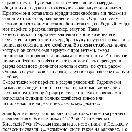
С развитием на Руси частного землевладения, смерды-
общинники впадали в княжескую феодальную зависимость.
При этом они оставались юридически свободными людьми в
отличие от холопов, рядовичей и закупов. Однако в силу
сложившихся экономических обстоятельств, свободный смерд
мог перейти в разряд, например, закупов. Такая
экономическая и юридическая зависимость возникала в
случае, если крестьянин-смерд брал купу (ссуду) у феодала для
поправки собственного хозяйства. Во время отработки долга,
который он обязан был вернуть с процентами, смерд
полностью становился зависимым от вотчинника. А в случае
попытки бегства от обязательств, он мог быть переведен в
разряд обельного (полного) холопа и стать, по сути, рабом.
Однако в случае возврата долга, закуп возвращал себе полную
свободу.
Смерд также мог перейти в разряд рядовичей. Рядовичами
назывались люди простого сословия, которые заключали с
господином договор («ряд») о служении. Как правило, они
исполняли функции мелких хозяйственников или
использовались на различных сельских работах.
smurdi, smardones) - социальный слой слав. общества раннего
средневековья. В источниках 11-12 вв. С. отмечены в
Киевской Руси (Русская правда и др. источники), в Польше, у
полабских славян; С., возможно, были также на Балканах. По