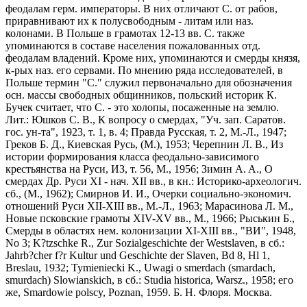
феодалам герм. императоры. В них отличают С. от рабов,
приравнивают их к полусвободным - литам или наз.
колонами. В Польше в грамотах 12-13 вв. С. также
упоминаются в составе населения пожалованных отд.
феодалам владений. Кроме них, упоминаются и смерды князя,
к-рых наз. его сервами. По мнению ряда исследователей, в
Польше термин "С." служил первоначально для обозначения
осн. массы свободных общинников, польский историк К.
Бучек считает, что С. - это холопы, посаженные на землю.
Лит.: Юшков С. В., К вопросу о смердах, "Уч. зап. Саратов.
гос. ун-та", 1923, т. 1, в. 4; Правда Русская, т. 2, М.-Л., 1947;
Греков Б. Д., Киевская Русь, (М.), 1953; Черепнин Л. В., Из
истории формирования класса феодально-зависимого
крестьянства на Руси, ИЗ, т. 56, М., 1956; Зимин A. A., О
смердах Др. Руси XI - нач. XII вв., в кн.: Историко-археологич.
сб., (М., 1962); Смирнов И. И., Очерки социально-экономич.
отношений Руси XII-XIII вв., М.-Л., 1963; Марасинова Л. М.,
Новые псковские грамоты XIV-XV вв., М., 1966; Рыськин Б.,
Смерды в областях нем. колонизации XI-XIII вв., "ВИ", 1948,
No 3; K?tzschke R., Zur Sozialgeschichte der Westslaven, в сб.:
Jahrb?cher f?r Kultur und Geschichte der Slaven, Bd 8, Hl 1,
Breslau, 1932; Tymieniecki K., Uwagi o smerdach (smardach,
smurdach) Slowianskich, в сб.: Studia historica, Warsz., 1958; его
же, Smardowie polscy, Poznan, 1959. Б. Н. Флоря. Москва.