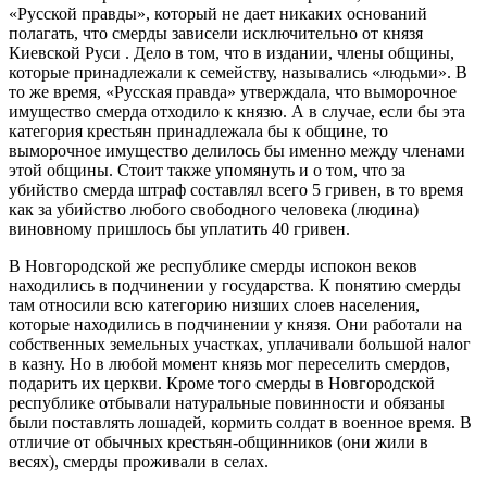
«Русской правды», который не дает никаких оснований
полагать, что смерды зависели исключительно от князя
Киевской Руси . Дело в том, что в издании, члены общины,
которые принадлежали к семейству, назывались «людьми». В
то же время, «Русская правда» утверждала, что выморочное
имущество смерда отходило к князю. А в случае, если бы эта
категория крестьян принадлежала бы к общине, то
выморочное имущество делилось бы именно между членами
этой общины. Стоит также упомянуть и о том, что за
убийство смерда штраф составлял всего 5 гривен, в то время
как за убийство любого свободного человека (людина)
виновному пришлось бы уплатить 40 гривен.
В Новгородской же республике смерды испокон веков
находились в подчинении у государства. К понятию смерды
там относили всю категорию низших слоев населения,
которые находились в подчинении у князя. Они работали на
собственных земельных участках, уплачивали большой налог
в казну. Но в любой момент князь мог переселить смердов,
подарить их церкви. Кроме того смерды в Новгородской
республике отбывали натуральные повинности и обязаны
были поставлять лошадей, кормить солдат в военное время. В
отличие от обычных крестьян-общинников (они жили в
весях), смерды проживали в селах.