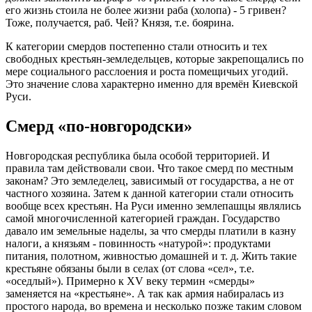
его жизнь стоила не более жизни раба (холопа) - 5 гривен?
Тоже, получается, раб. Чей? Князя, т.е. боярина.
К категории смердов постепенно стали относить и тех
свободных крестьян-земледельцев, которые закрепощались по
мере социального расслоения и роста помещичьих угодий.
Это значение слова характерно именно для времён Киевской
Руси.
Смерд «по-новгородски»
Новгородская республика была особой территорией. И
правила там действовали свои. Что такое смерд по местным
законам? Это земледелец, зависимый от государства, а не от
частного хозяина. Затем к данной категории стали относить
вообще всех крестьян. На Руси именно землепашцы являлись
самой многочисленной категорией граждан. Государство
давало им земельные наделы, за что смерды платили в казну
налоги, а князьям - повинность «натурой»: продуктами
питания, полотном, живностью домашней и т. д. Жить такие
крестьяне обязаны были в селах (от слова «сел», т.е.
«оседлый»). Примерно к XV веку термин «смерды»
заменяется на «крестьяне». А так как армия набиралась из
простого народа, во времена и несколько позже таким словом