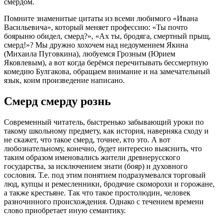
смердом.
Помните знаменитые цитаты из всеми любимого «Ивана
Васильевича», который меняет профессию: «Ты почто
боярыню обидел, смерд?», «Ах ты, бродяга, смертный прыщ,
смерд!»? Мы дружно хохочем над недоумением Якина
(Михаила Пуговкина), любуемся Грозным (Юрием
Яковлевым), а вот когда берёмся перечитывать бессмертную
комедию Булгакова, обращаем внимание и на замечательный
язык, коим произведение написано.
Смерд смерду рознь
Современный читатель, быстренько забывающий уроки по
такому школьному предмету, как история, наверняка сходу и
не скажет, что такое смерд, точнее, кто это. А вот
любознательному, конечно, будет интересно выяснить, что
таким образом именовались жители древнерусского
государства, за исключением знати (бояр) и духовного
сословия. Т.е. под этим понятием подразумевался торговый
люд, купцы и ремесленники, бродячие скоморохи и горожане,
а также крестьяне. Так что такое простолюдин, человек
разночинного происхождения. Однако с течением времени
слово приобретает иную семантику.