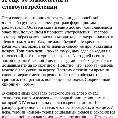
словоупотреблении
Если говорить о то оно относится к индоевропейской
языковой группе. Лексическую трансформацию мы
рассмотрели. Остаётся сказать ещё о добавочном смысловом
значении, полученном в процессе употребления. От слова
«смерд» образовался глагол «смердить», т.е. «дурно пахнуть».
Дело в том, что в избах, где жили беднейшие крестьяне и
рабы-холопы, оконца затягивались совсем не пропускавшим
воздух. Топились печи «по-чёрному», дым едва выходил из
помещений, всё прокуривая насквозь. А поздней осенью,
зимой и ранней весной вместе с людьми в избах держалась и
домашняя птица со скотиною. Понятно, что «аромат» смерда
можно было учуять за версту. Поэтому с течением времени
слово «смерд» вместо «крепостной» стало обозначать
грязного, неопрятного, воняющего человека. Современный
синоним - «бомж».
В современных словарях русского языка слово смерд
толкуется, как земледелец – свободный или независимый,
который XIV века стал называться крестьянином. По
распространенной считается, что после боярских в конце XV
века, термин «смерд» теряет социальный смысл и сохраняется
в обыденной речи как уничижительное прозвище. Исходя из