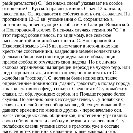
разбирательстве) С. "без княжа слова" указывает на особое
отношение С. Русской правды к князю. С нач. 12 в. земли,
населенные С., передаются в собственность отд. феодалам. На
протяжении 12-13 вв. упоминания о С. сохранились в
источниках, повествующих о событиях в Галицко-Волынской
и Новгородской землях. В нек-рых случаях термином "С." в
этот период обозначалось, по-видимому, все сельское
население той или иной местности. С. Новгородской и
Псковской земель 14-15 вв. выступают в источниках как
крестьяне-собственники, владеющие землей коллективно
(целыми общинами) или индивидуально и обладающие
правом свободно отчуждать свои наделы. Но их личная
свобода ограничена: им запрещен переход на чужую терр. или
под патронат князя, а князю запрещено принимать от С.
жалобы на "господу". С. должны были исполнять также
определенные повинности ("дани", "работы") в пользу города
как коллективного феод. сеньора. Сведения о С. у полабских
славян, гл. обр. лужицких сербов, и в Польше гораздо более
скудны. По мнению одних исследователей, С. у полабских
славян - это слой полусвободных людей, существовавший с
давнего времени; по мнению других, - первоначально осн.
масса свободных слав. общинников, постепенно утративших
свою собственность и свободу в результате завоевания. С. у
полабских славян упоминаются в грамотах уже в составе
населения тех или иных владений, к-рые жаловали отд.