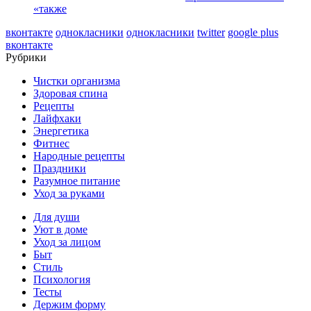
«также
вконтакте
однокласники
однокласники
twitter
google plus
вконтакте
Рубрики
Чистки организма
Здоровая спина
Рецепты
Лайфхаки
Энергетика
Фитнес
Народные рецепты
Праздники
Разумное питание
Уход за руками
Для души
Уют в доме
Уход за лицом
Быт
Стиль
Психология
Тесты
Держим форму