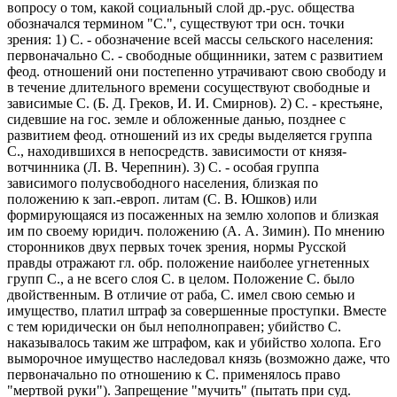
вопросу о том, какой социальный слой др.-рус. общества
обозначался термином "С.", существуют три осн. точки
зрения: 1) С. - обозначение всей массы сельского населения:
первоначально С. - свободные общинники, затем с развитием
феод. отношений они постепенно утрачивают свою свободу и
в течение длительного времени сосуществуют свободные и
зависимые С. (Б. Д. Греков, И. И. Смирнов). 2) С. - крестьяне,
сидевшие на гос. земле и обложенные данью, позднее с
развитием феод. отношений из их среды выделяется группа
С., находившихся в непосредств. зависимости от князя-
вотчинника (Л. В. Черепнин). 3) С. - особая группа
зависимого полусвободного населения, близкая по
положению к зап.-европ. литам (С. В. Юшков) или
формирующаяся из посаженных на землю холопов и близкая
им по своему юридич. положению (А. А. Зимин). По мнению
сторонников двух первых точек зрения, нормы Русской
правды отражают гл. обр. положение наиболее угнетенных
групп С., а не всего слоя С. в целом. Положение С. было
двойственным. В отличие от раба, С. имел свою семью и
имущество, платил штраф за совершенные проступки. Вместе
с тем юридически он был неполноправен; убийство С.
наказывалось таким же штрафом, как и убийство холопа. Его
выморочное имущество наследовал князь (возможно даже, что
первоначально по отношению к С. применялось право
"мертвой руки"). Запрещение "мучить" (пытать при суд.