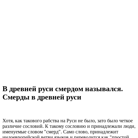
В древней руси смердом назывался.
Смерды в древней руси
Хотя, как такового рабства на Руси не было, зато было четкое
различие сословий. К такому сословию и принадлежали люди,
именуемые словом "смерд". Само слово, принадлежит
индоевропейской ветви языков и переводится как "простой