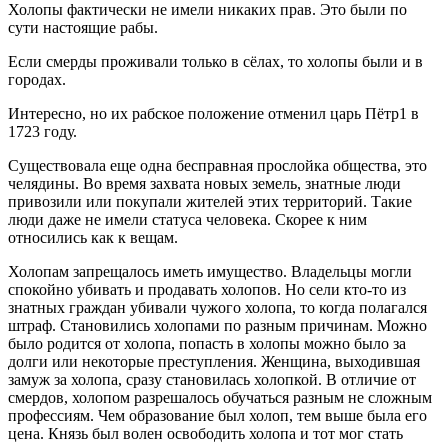
Холопы фактически не имели никаких прав. Это были по
сути настоящие рабы.
Если смерды проживали только в сёлах, то холопы были и в
городах.
Интересно, но их рабское положение отменил царь Пётр1 в
1723 году.
Существовала еще одна бесправная прослойка общества, это
челядины. Во время захвата новых земель, знатные люди
привозили или покупали жителей этих территорий. Такие
люди даже не имели статуса человека. Скорее к ним
относились как к вещам.
Холопам запрещалось иметь имущество. Владельцы могли
спокойно убивать и продавать холопов. Но сели кто-то из
знатных граждан убивали чужого холопа, то когда полагался
штраф. Становились холопами по разным причинам. Можно
было родится от холопа, попасть в холопы можно было за
долги или некоторые преступления. Женщина, выходившая
замуж за холопа, сразу становилась холопкой. В отличие от
смердов, холопом разрешалось обучаться разным не сложным
профессиям. Чем образование был холоп, тем выше была его
цена. Князь был волен освободить холопа и тот мог стать