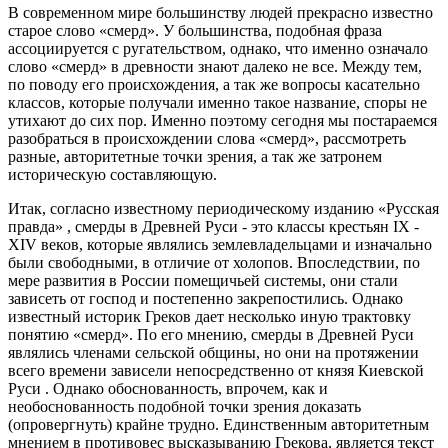
В современном мире большинству людей прекрасно известно
старое слово «смерд». У большинства, подобная фраза
ассоциируется с ругательством, однако, что именно означало
слово «смерд» в древности знают далеко не все. Между тем,
по поводу его происхождения, а так же вопросы касательно
классов, которые получали именно такое название, споры не
утихают до сих пор. Именно поэтому сегодня мы постараемся
разобраться в происхождении слова «смерд», рассмотреть
разные, авторитетные точки зрения, а так же затронем
историческую составляющую.
Итак, согласно известному периодическому изданию «Русская
правда» , смерды в Древней Руси - это классы крестьян IX -
XIV веков, которые являлись землевладельцами и изначально
были свободными, в отличие от холопов. Впоследствии, по
мере развития в России помещичьей системы, они стали
зависеть от господ и постепенно закрепостились. Однако
известный историк Греков дает несколько иную трактовку
понятию «смерд». По его мнению, смерды в Древней Руси
являлись членами сельской общины, но они на протяжении
всего времени зависели непосредственно от князя Киевской
Руси . Однако обоснованность, впрочем, как и
необоснованность подобной точки зрения доказать
(опровергнуть) крайне трудно. Единственным авторитетным
мнением в противовес высказыванию Грекова, является текст