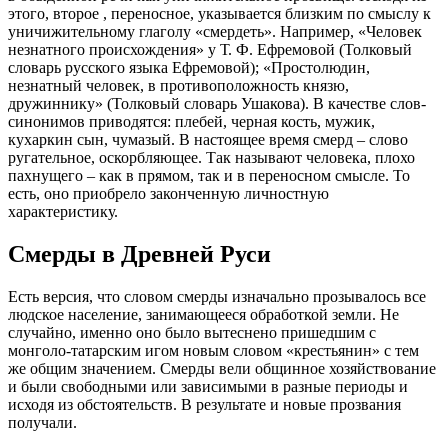
этого, второе , переносное, указывается близким по смыслу к
уничижительному глаголу «смердеть». Например, «Человек
незнатного происхождения» у Т. Ф. Ефремовой (Толковый
словарь русского языка Ефремовой); «Простолюдин,
незнатный человек, в противоположность князю,
дружиннику» (Толковый словарь Ушакова). В качестве слов-
синонимов приводятся: плебей, черная кость, мужик,
кухаркин сын, чумазый. В настоящее время смерд – слово
ругательное, оскорбляющее. Так называют человека, плохо
пахнущего – как в прямом, так и в переносном смысле. То
есть, оно приобрело законченную личностную
характеристику.
Смерды в Древней Руси
Есть версия, что словом смерды изначально прозывалось все
людское население, занимающееся обработкой земли. Не
случайно, именно оно было вытеснено пришедшим с
монголо-татарским игом новым словом «крестьянин» с тем
же общим значением. Смерды вели общинное хозяйствование
и были свободными или зависимыми в разные периоды и
исходя из обстоятельств. В результате и новые прозвания
получали.