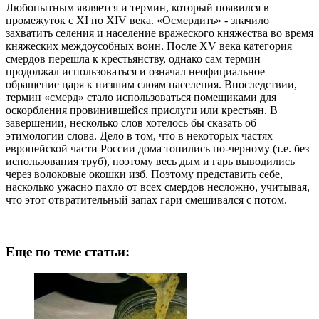
Любопытным является и термин, который появился в
промежуток с XI по XIV века. «Осмердить» - значило
захватить селения и население вражеского княжества во время
княжеских междоусобных воин. После XV века категория
смердов перешла к крестьянству, однако сам термин
продолжал использоваться и означал неофициальное
обращение царя к низшим слоям населения. Впоследствии,
термин «смерд» стало использоваться помещиками для
оскорбления провинившейся прислуги или крестьян. В
завершении, несколько слов хотелось бы сказать об
этимологии слова. Дело в том, что в некоторых частях
европейской части России дома топились по-черному (т.е. без
использования труб), поэтому весь дым и гарь выводились
через волоковые окошки изб. Поэтому представить себе,
насколько ужасно пахло от всех смердов несложно, учитывая,
что этот отвратительный запах гари смешивался с потом.
Еще по теме статьи: