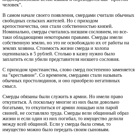
человек".
В самом начале своего появления, смердами считали обычных
свободных сельских жителей. Но с приходом
крепостничества, они стали собственностью князей.
Номинально, смерды считались низшим сословием, но все-
таки обладающими некоторыми правами. Смерды имели
собственную землю, но это не освобождало их от работы на
землях хозяина. Стоимость жизни смерда и холопа
оценивалась в 5 рублей. Столько в казну нужно было
заплатить если убили представителя низшего сословия.
С приходом христианства, слово смерд постепенно заменяется
на "крестьянин". Со временем, смердами стали называть
обычных простолюдинов, и оно приобрело негативных
смысл.
Смерды обязаны были служить в армии. Но имели право
откупиться. А поскольку многие из них были довольно
богатыми, то откупиться от армии лошадью или парой
свиней, не составляло труда. Смерды вели общинный образ
жизни и если один из них погибал, то имущество делили
между всей общиной. Если у смерда была семья, то
имущество можно было передать своим сыновьям.