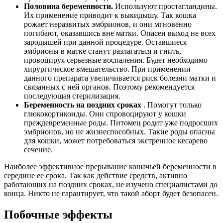
Половина беременности.
Используют простагландины.
Их применение приводит к выкидышу. Так кошка
рожает неразвитых эмбрионов, и они мгновенно
погибают, оказавшись вне матки. Опасен выход не всех
зародышей при данной процедуре. Оставшиеся
эмбрионы в матке станут разлагаться и гнить,
провоцируя серьезные воспаления. Будет необходимо
хирургическое вмешательство. При применении
данного препарата увеличивается риск болезни матки и
связанных с ней органов. Поэтому рекомендуется
последующая стерилизация.
Беременность на поздних сроках
. Помогут только
глюкокортикоиды. Они спровоцируют у кошки
преждевременные роды. Питомец родит уже подросших
эмбрионов, но не жизнеспособных. Такие роды опасны
для кошки, может потребоваться экстренное кесарево
сечение.
Наиболее эффективное прерывание кошачьей беременности в
середине ее срока. Так как действие средств, активно
работающих на поздних сроках, не изучено специалистами до
конца. Никто не гарантирует, что такой аборт будет безопасен.
Побочные эффекты