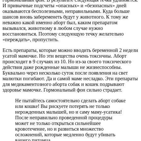
И привычные подсчеты «опасных» и «безопасных» дней
оказываются бесполезными, неправильными. Куда больше
шансов вновь забеременеть будут у животного. К тому же
неважно какой именно аборт был, каким препаратом
вызывался, животному в любом случае нужно
восстановиться. Поэтому следующую течку желательно
«переждать», пропустить.
Есть препараты, которые можно вводить беременной 2 недели
усатой мамочке. Но эти вещества очень токсичны. Аборт
происходит в 9 случаях из 10. Но из-за своего токсического
действия даже рожденные малыши не жизнеспособны.
Буквально через несколько суток после появления на свет
малютки погибают. Да и самой маме несладко. Эти препараты
для медикаментозного аборта собак и кошек подрывают
здоровье мамочке. Гормональный фон сильно страдает.
Не пытайтесь самостоятельно сделать аборт собаке
или кошке! Вы рискуете потерять не только
нерожденных малышей, но и саму маму-усатика!
После неправильно проведенной процедуры
может не только открыться сильнейшее
кровотечение, но и развиться множество
осложнений, которые медленно будут убивать
вашего питомца.