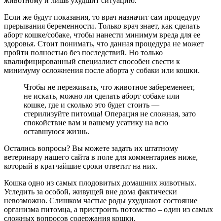
животному и лишь ухудшит ситуацию.
Если же будут показания, то врач назначит сам процедуру
прерывания беременности. Только врач знает, как сделать
аборт кошке/собаке, чтобы нанести минимум вреда для ее
здоровья. Стоит понимать, что данная процедура не может
пройти полностью без последствий. Но только
квалифицированный специалист способен свести к
минимуму осложнения после аборта у собаки или кошки.
Чтобы не переживать, что животное забеременеет,
не искать, можно ли сделать аборт собаке или
кошке, где и сколько это будет стоить —
стерилизуйте питомца! Операция не сложная, зато
спокойствие вам и вашему усатику на всю
оставшуюся жизнь.
Остались вопросы? Вы можете задать их штатному
ветеринару нашего сайта в поле для комментариев ниже,
который в кратчайшие сроки ответит на них.
Кошка одно из самых плодовитых домашних животных.
Уследить за особой, живущей вне дома фактически
невозможно. Слишком частые роды ухудшают состояние
организма питомца, а пристроить потомство – один из самых
сложных вопросов содержания кошки.