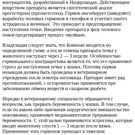
контрацептив, разработанный в Нидерландах. Действующим
веществом препарата является синтетический аналог
прогестерона (пролигестона). Гормон ингибирует (замедляет)
выработку половых гормонов в гипофизе и угнетает синтез
эстрадиола в яичниках. Это приводит к предотвращению
наступления течки. Введение препарата в фазу полового
покоя предотвращает процесс овуляции.
Владельцам следует знать, что Ковинан вводится по
определенной схеме, а после отмены препарата течка у
животного наступает через 2 — 3 недели. Особенностью
гормонального контрацептива является то, что его применяют
строго до наступления течки у кошки. Поэтому первая
инъекция должна быть проведена в ветеринарном
учреждении после осмотра питомицы. Препарат имеет ряд
противопоказаний, с осторожностью применяется при
заболеваниях обмена веществ и сахарном диабете.
Нередко к ветеринарному специалисту обращаются с
вопросом, как прервать беременность у кошки. В том случае,
если по каким-либо причинам хирургическое вмешательство
невозможно, применяют медикаментозное прерывание
беременности. С этой целью применяются эстрогены, которые
вводят животному спустя 1 — 3 недели после вязки.
Применение этих гормонов приводит к тяжелым