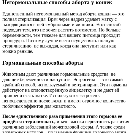
Негормональные способы аборта у кошек
Единственный негормональный метод аборта кошки — это
полная стерилизация. Врач через надрез удаляет матку с
находящимися в ней эмбрионами и яичники. Этот способ
подходит тем, кто не хочет растить потомство. Но больше
беременности, тем тяжелее для вашего питомца проходит
процедура. Поэтому лучше всего осуществить полную
стерилизацию, не выжидая, когда она наступит или как
можно раньше.
Гормональные способы аборта
Животным дают различные гормональные средства, не
дающие беременности наступить. Эстрогены — это самый
крайний способ, используемый в ветеринарии. Эти гормоны
действуют на оплодотворённую яйцеклетку и не дают ей
прикрепиться к матке. Используются эстрогены
непосредственно после вязки и имеют огромное количество
побочных эффектов для животного.
После единственного раза применения этого гормона ее
придётся стерилизовать,
иначе высока вероятность развития
различных заболеваний мочеполовой сферы. А также среди
возможных исходов – подавление функции головного мозга,