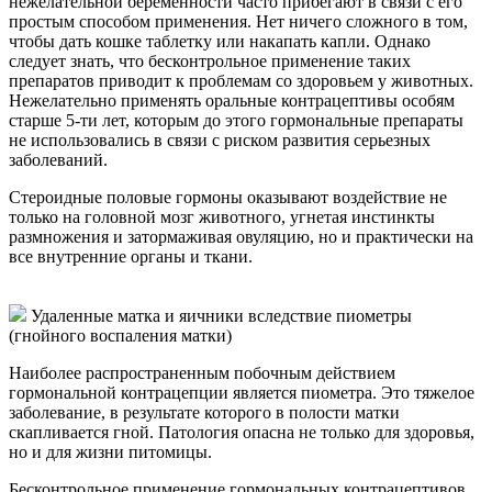
нежелательной беременности часто прибегают в связи с его
простым способом применения. Нет ничего сложного в том,
чтобы дать кошке таблетку или накапать капли. Однако
следует знать, что бесконтрольное применение таких
препаратов приводит к проблемам со здоровьем у животных.
Нежелательно применять оральные контрацептивы особям
старше 5-ти лет, которым до этого гормональные препараты
не использовались в связи с риском развития серьезных
заболеваний.
Стероидные половые гормоны оказывают воздействие не
только на головной мозг животного, угнетая инстинкты
размножения и затормаживая овуляцию, но и практически на
все внутренние органы и ткани.
Удаленные матка и яичники вследствие пиометры
(гнойного воспаления матки)
Наиболее распространенным побочным действием
гормональной контрацепции является пиометра. Это тяжелое
заболевание, в результате которого в полости матки
скапливается гной. Патология опасна не только для здоровья,
но и для жизни питомицы.
Бесконтрольное применение гормональных контрацептивов