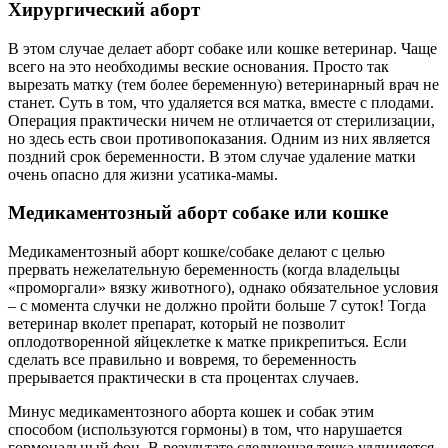
Хирургический аборт
В этом случае делает аборт собаке или кошке ветеринар. Чаще
всего на это необходимы веские основания. Просто так
вырезать матку (тем более беременную) ветеринарный врач не
станет. Суть в том, что удаляется вся матка, вместе с плодами.
Операция практически ничем не отличается от стерилизации,
но здесь есть свои противопоказания. Одним из них является
поздний срок беременности. В этом случае удаление матки
очень опасно для жизни усатика-мамы.
Медикаментозный аборт собаке или кошке
Медикаментозный аборт кошке/собаке делают с целью
прервать нежелательную беременность (когда владельцы
«проморгали» вязку животного), однако обязательное условия
– с момента случки не должно пройти больше 7 суток! Тогда
ветеринар вколет препарат, который не позволит
оплодотворенной яйцеклетке к матке прикрепиться. Если
сделать все правильно и вовремя, то беременность
прерывается практически в ста процентах случаев.
Минус медикаментозного аборта кошек и собак этим
способом (используются гормоны) в том, что нарушается
гормональный фон. В результате следующая течка удлиняется.