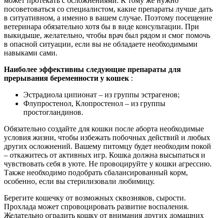
может протекать с осложнениями. К тому же нужно
посоветоваться со специалистом, какие препараты лучше дать
в ситуативном, а именно в вашем случае. Поэтому посещение
ветеринара обязательно хотя бы в виде консультации. При
выкидыше, желательно, чтобы врач был рядом и смог помочь
в опасной ситуации, если вы не обладаете необходимыми
навыками сами.
Наиболее эффективны следующие препараты для
прерывания беременности у кошек
:
Эстрадиола ципионат – из группы эстрагенов;
Флупростенол, Клопростенол – из группы
простогландинов.
Обязательно создайте для кошки после аборта необходимые
условия жизни, чтобы избежать побочных действий и любых
других осложнений. Вашему питомцу будет необходим покой
– откажитесь от активных игр. Кошка должна высыпаться и
чувствовать себя в уюте. Не провоцируйте у кошки агрессию.
Также необходимо подобрать сбалансированный корм,
особенно, если вы стерилизовали любимицу.
Берегите кошечку от возможных сквозняков, сырости.
Прохлада может спровоцировать развитие воспаления.
Желательно оградить кошку от внимания других домашних