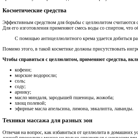
Косметические средства
Эффективным средством для борьбы с целлюлитом считаются с
Для его изготовления применяют смесь воды со спиртом, что 
С помощью антицеллюлитного крема удается добиться ра
Помимо этого, в такой косметике должны присутствовать инг
Чтобы справиться с целлюлитом, применяют средства, вк
кофеин;
морские водоросли;
соль;
соду;
арнику;
масло миндаля, зародышей пшеницы, жожоба;
хвощ полевой;
эфирные масла апельсина, лимона, эвкалипта, лаванды.
Техники массажа для разных зон
Отвечая на вопрос, как избавиться от целлюлита в домашних у
данной процедуры можно не только справиться с некрасивыми 