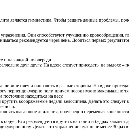
лита является гимнастика. Чтобы решить данные проблемы, пол
е упражнения. Они способствуют улучшению кровообращения, по
иматься рекомендуется через день. Добиться первых результатов
:
е и на каждой по очереди.
ллельно друг другу. На вдохе следует приседать, на выдохе – 
а ширине плеч и направить в разные стороны. На вдохе приседат
ногу перпендикулярно полу, причем носок нужно максимально тя
а постоянно находиться на весу.
и крутить воображаемые педали велосипеда. Делать это следует в
ые ноги.
полнять шагающие движения, поочередно перемещая конечности 
ть обруч. Его рекомендуется крутить на талии и бедрах каждый
дикулярно полу. Делать это упражнение нужно не менее 30 раз 