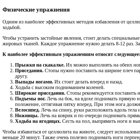
Физические упражнения
Одним из наиболее эффективных методов избавления от целлю
ходьбой.
Чтобы устранить застойные явления, стоит делать специальны
жировых тканей. Каждое упражнение нужно делать 8-12 раз. Зан
К наиболее эффективным упражнениям относят следующее
Прыжки на скакалке.
Их можно выполнять на обеих ног
Приседания.
Стопы нужно поставить на ширине плеч пара
другу.
Выпады ногами.
Их стоит делать вперед и назад.
Ходьба с высоким подниманием коленей.
Широкие приседания.
Стопы рекомендуется поставить н
Подъемы ног.
Лечь на бок, на вдохе поднимать прямую 
положение, оттягивая пятку вперед. При этом нога должн
Велосипед.
Лечь на спину, руки расположить вдоль тела 
Ножницы.
Лечь на коврик и по очереди поднимать прям
Ходьба на ягодицах.
Сесть на пол, выпрямить ноги и вы
Чтобы избавиться от целлюлита на животе, следует использова
меньше 20 минут. Также очень полезно поднимать ноги перпен