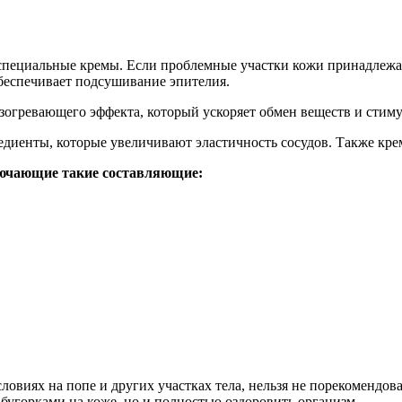
пециальные кремы. Если проблемные участки кожи принадлежат
обеспечивает подсушивание эпителия.
зогревающего эффекта, который ускоряет обмен веществ и стим
редиенты, которые увеличивают эластичность сосудов. Также к
лючающие такие составляющие:
словиях на попе и других участках тела, нельзя не порекомендо
бугорками на коже, но и полностью оздоровить организм.