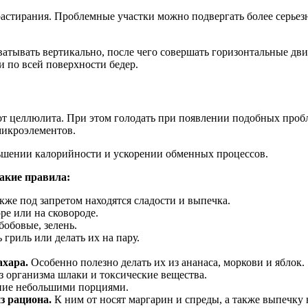
астирания. Проблемные участки можно подвергать более серьез
ватывать вертикально, после чего совершать горизонтальные д
и по всей поверхности бедер.
от целлюлита. При этом голодать при появлении подобных проб
микроэлементов.
ьшении калорийности и ускорении обменных процессов.
акие правила:
кже под запретом находятся сладости и выпечка.
ре или на сковороде.
обовые, зелень.
гриль или делать их на пару.
ахара.
Особенно полезно делать их из ананаса, моркови и яблок.
з организма шлаки и токсические вещества.
ание небольшими порциями.
з рациона.
К ним от носят маргарин и спреды, а также выпечку