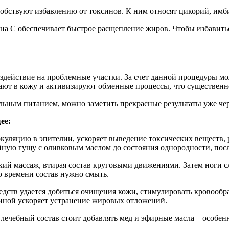
обствуют избавлению от токсинов. К ним относят цикорий, имб
а С обеспечивает быстрое расщепление жиров. Чтобы избавиться
ействие на проблемные участки. За счет данной процедуры мож
ают в кожу и активизируют обменные процессы, что существенн
льным питанием, можно заметить прекрасные результаты уже чер
ее:
уляцию в эпителии, ускоряет выведение токсических веществ, р
йную гущу с оливковым маслом до состояния однородности, после
ий массаж, втирая состав круговыми движениями. Затем ноги с
о времени состав нужно смыть.
едств удается добиться очищения кожи, стимулировать кровооб
иной ускоряет устранение жировых отложений.
чебный состав стоит добавлять мед и эфирные масла – особенн