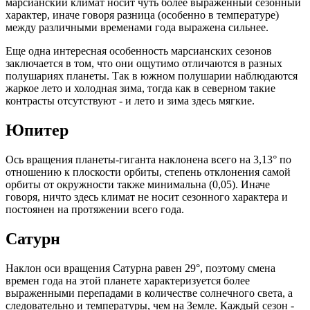
марсианский климат носит чуть более выраженный сезонный
характер, иначе говоря разница (особенно в температуре)
между различными временами года выражена сильнее.
Еще одна интересная особенность марсианских сезонов
заключается в том, что они ощутимо отличаются в разных
полушариях планеты. Так в южном полушарии наблюдаются
жаркое лето и холодная зима, тогда как в северном такие
контрасты отсутствуют - и лето и зима здесь мягкие.
Юпитер
Ось вращения планеты-гиганта наклонена всего на 3,13° по
отношению к плоскости орбиты, степень отклонения самой
орбиты от окружности также минимальна (0,05). Иначе
говоря, ничто здесь климат не носит сезонного характера и
постоянен на протяжении всего года.
Сатурн
Наклон оси вращения Сатурна равен 29°, поэтому смена
времен года на этой планете характеризуется более
выраженными перепадами в количестве солнечного света, а
следовательно и температуры, чем на Земле. Каждый сезон -