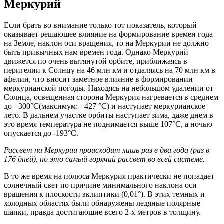
Меркурий
Если брать во внимание только тот показатель, который
оказывает решающее влияние на формирование времен года
на Земле, наклон оси вращения, то на Меркурии не должно
быть привычных нам времен года. Однако Меркурий
движется по очень вытянутой орбите, приближаясь в
перигелии к Солнцу на 46 млн км и отдаляясь на 70 млн км в
афелии, что вносит заметное влияние в формировании
меркурианской погоды. Находясь на небольшом удалении от
Солнца, освещенная сторона Меркурия нагревается в среднем
до +300°C(максимум: +427 °C) и наступает меркурианское
лето. В дальнем участке орбиты наступает зима, даже днем в
это время температура не поднимается выше 107°C, а ночью
опускается до -193°C.
Рассвет на Меркурии происходит лишь раз в два года (раз в
176 дней), но это самый горячий рассвет во всей системе.
В то же время на полюса Меркурия практически не попадает
солнечный свет по причине минимального наклона оси
вращения к плоскости эклиптики (0,01°). В этих темных и
холодных областях были обнаружены ледяные полярные
шапки, правда достигающие всего 2-х метров в толщину.