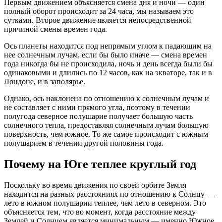
Первым движением объясняется смена дня и ночи — один
полный оборот происходит за 24 часа, мы называем это
сутками. Второе движение является непосредственной
причиной смены времен года.
Ось планеты находится под непрямым углом к падающим на
нее солнечным лучам, если бы было иначе — смена времен
года никогда бы не происходила, ночь и день всегда были бы
одинаковыми и длились по 12 часов, как на экваторе, так и в
Лондоне, и в заполярье.
Однако, ось наклонена по отношению к солнечным лучам и
не составляет с ними прямого угла, поэтому в течении
полугода северное полушарие получает большую часть
солнечного тепла, предоставляя солнечным лучам большую
поверхность, чем южное. То же самое происходит с южным
полушарием в течении другой половины года.
Почему на Юге теплее круглый год
Поскольку во время движения по своей орбите Земля
находится на разных расстояниях по отношению к Солнцу —
лето в южном полушарии теплее, чем лето в северном. Это
объясняется тем, что во момент, когда расстояние между
Землей и Солнцем является минимальным — именно Южное