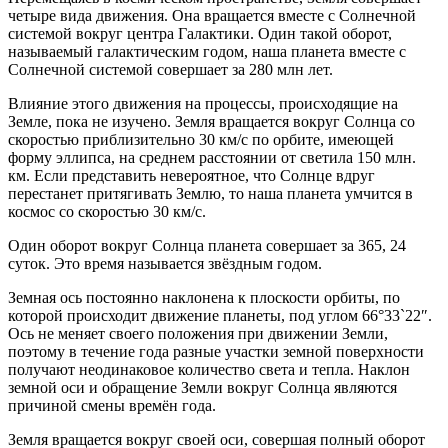
четыре вида движения. Она вращается вместе с Солнечной
системой вокруг центра Галактики. Один такой оборот,
называемый галактическим годом, наша планета вместе с
Солнечной системой совершает за 280 млн лет.
Влияние этого движения на процессы, происходящие на
Земле, пока не изучено. Земля вращается вокруг Солнца со
скоростью приблизительно 30 км/с по орбите, имеющей
форму эллипса, на среднем расстоянии от светила 150 млн.
км. Если представить невероятное, что Солнце вдруг
перестанет притягивать Землю, то наша планета умчится в
космос со скоростью 30 км/с.
Один оборот вокруг Солнца планета совершает за 365, 24
суток. Это время называется звёздным годом.
Земная ось постоянно наклонена к плоскости орбиты, по
которой происходит движение планеты, под углом 66°33`22″.
Ось не меняет своего положения при движении Земли,
поэтому в течение года разные участки земной поверхности
получают неодинаковое количество света и тепла. Наклон
земной оси и обращение Земли вокруг Солнца являются
причиной смены времён года.
Земля вращается вокруг своей оси, совершая полный оборот