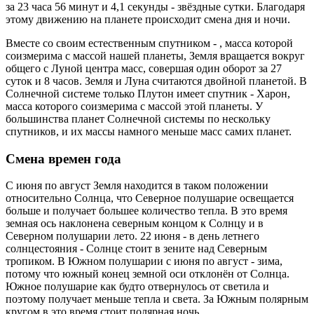
за 23 часа 56 минут и 4,1 секунды - звёздные сутки. Благодаря
этому движению на планете происходит смена дня и ночи.
Вместе со своим естественным спутником - , масса которой
соизмерима с массой нашей планеты, Земля вращается вокруг
общего с Луной центра масс, совершая один оборот за 27
суток и 8 часов. Земля и Луна считаются двойной планетой. В
Солнечной системе только Плутон имеет спутник - Харон,
масса которого соизмерима с массой этой планеты. У
большинства планет Солнечной системы по нескольку
спутников, и их массы намного меньше масс самих планет.
Смена времен года
С июня по август Земля находится в таком положении
относительно Солнца, что Северное полушарие освещается
больше и получает большее количество тепла. В это время
земная ось наклонена северным концом к Солнцу и в
Северном полушарии лето. 22 июня - в день летнего
солнцестояния - Солнце стоит в зените над Северным
тропиком. В Южном полушарии с июня по август - зима,
потому что южный конец земной оси отклонён от Солнца.
Южное полушарие как будто отвернулось от светила и
поэтому получает меньше тепла и света. За Южным полярным
кругом в это время стоит полярная ночь.