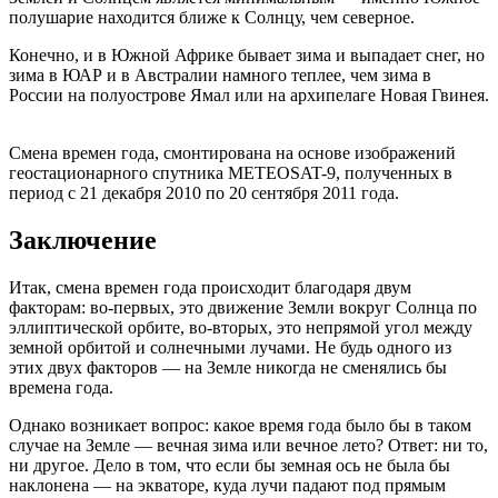
полушарие находится ближе к Солнцу, чем северное.
Конечно, и в Южной Африке бывает зима и выпадает снег, но
зима в ЮАР и в Австралии намного теплее, чем зима в
России на полуострове Ямал или на архипелаге Новая Гвинея.
Смена времен года, смонтирована на основе изображений
геостационарного спутника METEOSAT-9, полученных в
период с 21 декабря 2010 по 20 сентября 2011 года.
Заключение
Итак, смена времен года происходит благодаря двум
факторам: во-первых, это движение Земли вокруг Солнца по
эллиптической орбите, во-вторых, это непрямой угол между
земной орбитой и солнечными лучами. Не будь одного из
этих двух факторов — на Земле никогда не сменялись бы
времена года.
Однако возникает вопрос: какое время года было бы в таком
случае на Земле — вечная зима или вечное лето? Ответ: ни то,
ни другое. Дело в том, что если бы земная ось не была бы
наклонена — на экваторе, куда лучи падают под прямым