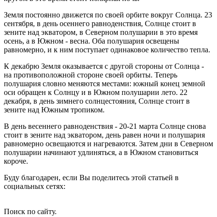
Земля постоянно движется по своей орбите вокруг Солнца. 23
сентября, в день осеннего равноденствия, Солнце стоит в
зените над экватором, в Северном полушарии в это время
осень, а в Южном - весна. Оба полушария освещены
равномерно, и к ним поступает одинаковое количество тепла.
К декабрю Земля оказывается с другой стороны от Солнца -
на противоположной стороне своей орбиты. Теперь
полушария словно меняются местами: южный конец земной
оси обращен к Солнцу и в Южном полушарии лето. 22
декабря, в день зимнего солнцестояния, Солнце стоит в
зените над Южным тропиком.
В день весеннего равноденствия - 20-21 марта Солнце снова
стоит в зените над экватором, день равен ночи и полушария
равномерно освещаются и нагреваются. Затем дни в Северном
полушарии начинают удлиняться, а в Южном становиться
короче.
Буду благодарен, если Вы поделитесь этой статьей в
социальных сетях:
Поиск по сайту.