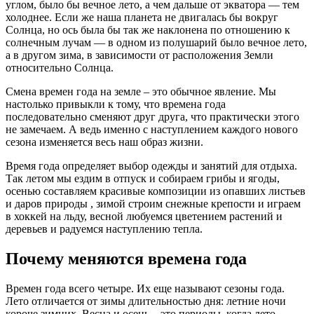
углом, было бы вечное лето, а чем дальше от экватора — тем
холоднее. Если же наша планета не двигалась бы вокруг
Солнца, но ось была бы так же наклонена по отношению к
солнечным лучам — в одном из полушарий было вечное лето,
а в другом зима, в зависимости от расположения Земли
относительно Солнца.
Смена времен года на земле – это обычное явление. Мы
настолько привыкли к тому, что времена года
последовательно сменяют друг друга, что практически этого
не замечаем. А ведь именно с наступлением каждого нового
сезона изменяется весь наш образ жизни.
Время года определяет выбор одежды и занятий для отдыха.
Так летом мы ездим в отпуск и собираем грибы и ягоды,
осенью составляем красивые композиции из опавших листьев
и даров природы , зимой строим снежные крепости и играем
в хоккей на льду, весной любуемся цветением растений и
деревьев и радуемся наступлению тепла.
Почему меняются времена года
Времен года всего четыре. Их еще называют сезоны года.
Лето отличается от зимы длительностью дня: летние ночи
короче зимних. Весна и осень – это периоды, когда лето