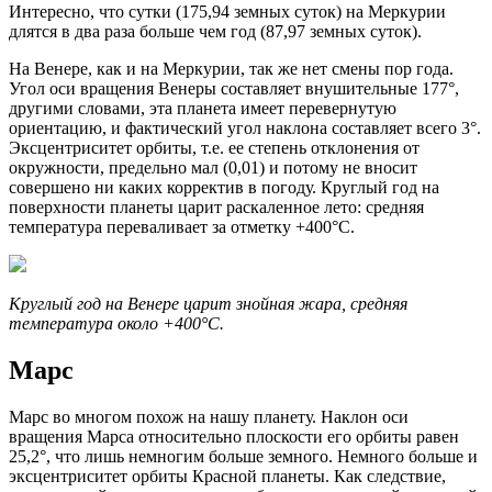
Интересно, что сутки (175,94 земных суток) на Меркурии
длятся в два раза больше чем год (87,97 земных суток).
На Венере, как и на Меркурии, так же нет смены пор года.
Угол оси вращения Венеры составляет внушительные 177°,
другими словами, эта планета имеет перевернутую
ориентацию, и фактический угол наклона составляет всего 3°.
Эксцентриситет орбиты, т.е. ее степень отклонения от
окружности, предельно мал (0,01) и потому не вносит
совершено ни каких корректив в погоду. Круглый год на
поверхности планеты царит раскаленное лето: средняя
температура переваливает за отметку +400°C.
Круглый год на Венере царит знойная жара, средняя
температура около +400°C.
Марс
Марс во многом похож на нашу планету. Наклон оси
вращения Марса относительно плоскости его орбиты равен
25,2°, что лишь немногим больше земного. Немного больше и
эксцентриситет орбиты Красной планеты. Как следствие,