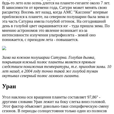
будь-то лето или осень длится на планете-гиганте около 7 лет.
В зависимости от времени года, Сатурн может менять свою
расцветку. Восемь лет назад, когда АМС "Кассини" впервые
приблизился к планете, на северном полушарии была зима и
эта часть Сатурна имела голубой оттенок. На сегодняшний
день в голубой цвет окрашивается юг - туда пришла зима. По
мнению астрономов это явление возникает из-за
интенсивности излучения ультрофиолета - зимой оно
понижается, с приходом лета - повышается.
Зима на южном полушарии Сатурна. Голубая дымка,
покрывшая южный полюс планеты является прямым
следствием понижения температуры, т.е. приходом зимы. 10
лет назад, в 2004 году точно такой же голубой туман
окутывал северный полюс газового гиганта.
Уран
Угол наклона оси вращения планеты составляет 97,86° -
другими словами Уран лежит на боку слегка вниз головой.
Этот фактор объясняет довольно-таки специфическую смену
сезонов. В периоды солнцестояния только один из полюсов