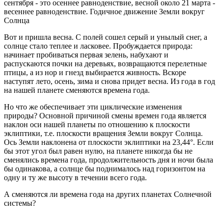
сентября - это осеннее равноденствие, весной около 21 марта -
весеннее равноденствие. Годичное движение Земли вокруг
Солнца
Вот и пришла весна. С полей сошел серый и унылый снег, а
солнце стало теплее и ласковее. Пробуждается природа:
начинает пробиваться первая зелень, набухают и
распускаются почки на деревьях, возвращаются перелетные
птицы, а из нор и гнезд выбирается живность. Вскоре
наступят лето, осень, зима и снова придет весна. Из года в год
на нашей планете сменяются времена года.
Но что же обеспечивает эти циклические изменения
природы? Основной причиной смены времен года является
наклон оси нашей планеты по отношению к плоскости
эклиптики, т.е. плоскости вращения Земли вокруг Солнца.
Ось Земли наклонена от плоскости эклиптики на 23,44°. Если
бы этот угол был равен нулю, на планете никогда бы не
сменялись времена года, продолжительность дня и ночи была
бы одинакова, а солнце бы поднималось над горизонтом на
одну и ту же высоту в течении всего года.
А сменяются ли времена года на других планетах Солнечной
системы?