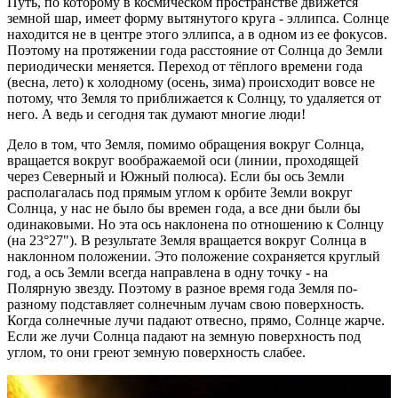
Путь, по которому в космическом пространстве движется
земной шар, имеет форму вытянутого круга - эллипса. Солнце
находится не в центре этого эллипса, а в одном из ее фокусов.
Поэтому на протяжении года расстояние от Солнца до Земли
периодически меняется. Переход от тёплого времени года
(весна, лето) к холодному (осень, зима) происходит вовсе не
потому, что Земля то приближается к Солнцу, то удаляется от
него. А ведь и сегодня так думают многие люди!
Дело в том, что Земля, помимо обращения вокруг Солнца,
вращается вокруг воображаемой оси (линии, проходящей
через Северный и Южный полюса). Если бы ось Земли
располагалась под прямым углом к орбите Земли вокруг
Солнца, у нас не было бы времен года, а все дни были бы
одинаковыми. Но эта ось наклонена по отношению к Солнцу
(на 23°27"). В результате Земля вращается вокруг Солнца в
наклонном положении. Это положение сохраняется круглый
год, а ось Земли всегда направлена в одну точку - на
Полярную звезду. Поэтому в разное время года Земля по-
разному подставляет солнечным лучам свою поверхность.
Когда солнечные лучи падают отвесно, прямо, Солнце жарче.
Если же лучи Солнца падают на земную поверхность под
углом, то они греют земную поверхность слабее.