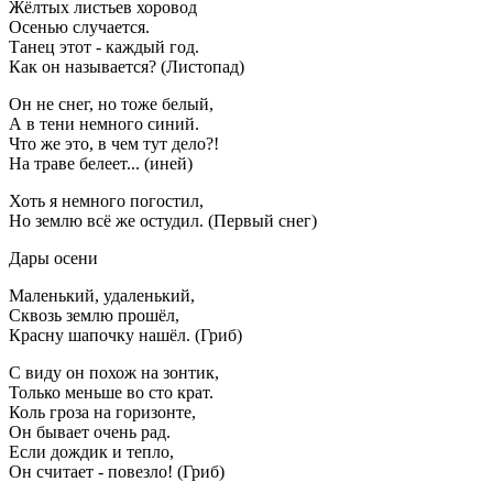
Жёлтых листьев хоровод
Осенью случается.
Танец этот - каждый год.
Как он называется? (Листопад)
Он не снег, но тоже белый,
А в тени немного синий.
Что же это, в чем тут дело?!
На траве белеет... (иней)
Хоть я немного погостил,
Но землю всё же остудил. (Первый снег)
Дары осени
Маленький, удаленький,
Сквозь землю прошёл,
Красну шапочку нашёл. (Гриб)
С виду он похож на зонтик,
Только меньше во сто крат.
Коль гроза на горизонте,
Он бывает очень рад.
Если дождик и тепло,
Он считает - повезло! (Гриб)