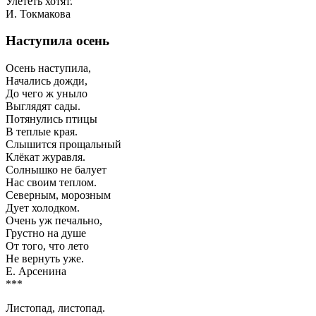
Улететь хотят.
И. Токмакова
Наступила осень
Осень наступила,
Начались дожди,
До чего ж уныло
Выглядят сады.
Потянулись птицы
В теплые края.
Слышится прощальный
Клёкат журавля.
Солнышко не балует
Нас своим теплом.
Северным, морозным
Дует холодком.
Очень уж печально,
Грустно на душе
От того, что лето
Не вернуть уже.
Е. Арсенина
***
Листопад, листопад.