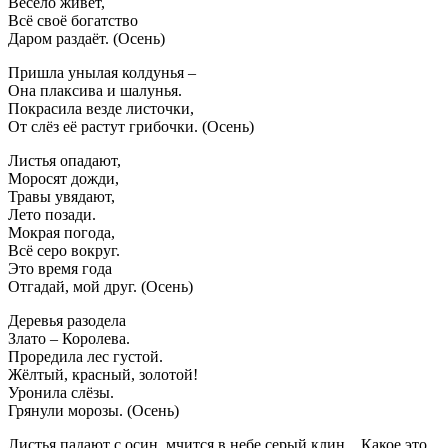
Весело живёт,
Всё своё богатство
Даром раздаёт. (Осень)
Пришла унылая колдунья –
Она плаксива и шалунья.
Покрасила везде листочки,
От слёз её растут грибочки. (Осень)
Листья опадают,
Моросят дожди,
Травы увядают,
Лето позади.
Мокрая погода,
Всё серо вокруг.
Это время года
Отгадай, мой друг. (Осень)
Деревья разодела
Злато – Королева.
Проредила лес густой.
Жёлтый, красный, золотой!
Уронила слёзы.
Грянули морозы. (Осень)
Листья падают с осин, мчится в небе серый клин... Какое это