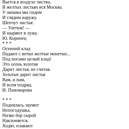
Вьется в воздухе листва,
В желтых листьях вся Москва.
У окошка мы сидим
И глядим наружу.
Шепчут листья:
— Улетим! —
И ныряют в лужу.
Ю. Коринец
* * *
Осенний клад
Падают с ветки желтые монетки...
Под ногами целый клад!
Это осень золотая
Дарит листья, не считая.
Золотые дарит листья
Вам, и нам,
И всем подряд.
И. Пивоварова
* * *
Поднялась, шумит
Непогодушка,
Низко бор сырой
Наклоняется.
Ходят, плавают