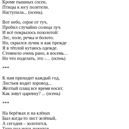
Кроме пышных сосен,
Птицы к югу полетели.
Наступила... (осень).
Вот небо, серое от туч,
Пробил случайно солнца луч.
И всё покрылось позолотой:
Лес, поле, речка и болото.
Но, скрылся лучик и как прежде
Я в тёплой кутаюсь одежде.
Стемнело очень рано, в восемь…
Но что поделать, это -… (осень)
***
К нам приходит каждый год,
Листьев водит хоровод...
Желтый плащ все время носит.
Как зовут царевну? ... (осень)
***
На берёзках и на клёнах
Был когда-то лист зелёный,
А сегодня – золотится,
Тихо под ноги ложится.