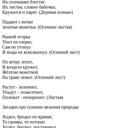
На солнышке блестят.
Их листья, словно бабочки,
Кружатся и парят. (Деревья осенью)
Падают с ветки
золотые монетки. (Осенние листья)
Рыжий егорка
Упал на озерко.
Сам не утонул
И воды не всколыхнул. (Осенний лист)
По ветру летит,
В воздухе кружит,
Жёлтою монеткой
На траве лежит. (Осенний лист)
Растут - зеленеют,
Упадут – пожелтеют,
Полежат - почернеют. (Листья)
Загадки про осенние явления природы
Ходил, бродил по крыше,
То громко, то потише.
Ходил, бродил, постукивал,