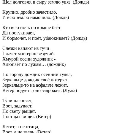
Шел долговяз, в сыру землю увяз. (Дождь)
Крупно, дробно зачастило,
И всю землю намочило. (Дождь)
Кто всю ночь по крыше бьёт
Да постукивает,
И бормочет, и поёт, убаюкивает? (Дождь)
Слезки капают из тучи -
Плачет мастер невезучий.
Хмурой осени художник -
Хлюпает по лужам… (дождик)
По городу дождик осенний гулял,
Зеркальце дождик своё потерял.
Зеркальце-то на асфальте лежит,
Ветер подует - оно задрожит. (Лужа)
Тучи нагоняет,
Воет, задувает.
По свету рыщет,
Поет да свищет. (Ветер)
Летит, а не птица,
Воет, а не зверь. (Ветер)