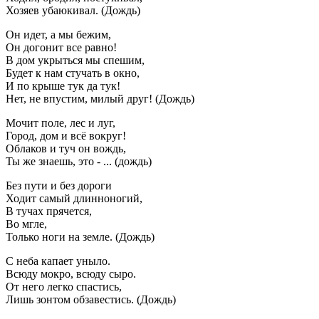
Хозяев убаюкивал. (Дождь)
Он идет, а мы бежим,
Он догонит все равно!
В дом укрыться мы спешим,
Будет к нам стучать в окно,
И по крыше тук да тук!
Нет, не впустим, милый друг! (Дождь)
Мочит поле, лес и луг,
Город, дом и всё вокруг!
Облаков и туч он вождь,
Ты же знаешь, это - ... (дождь)
Без пути и без дороги
Ходит самый длинноногий,
В тучах прячется,
Во мгле,
Только ноги на земле. (Дождь)
С неба капает уныло.
Всюду мокро, всюду сыро.
От него легко спастись,
Лишь зонтом обзавестись. (Дождь)