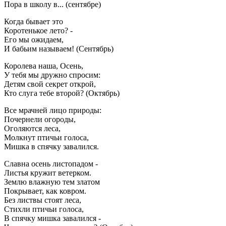
Пора в школу в... (сентябре)
Когда бывает это
Коротенькое лето? -
Его мы ожидаем,
И бабьим называем! (Сентябрь)
Королева наша, Осень,
У тебя мы дружно спросим:
Детям свой секрет открой,
Кто слуга тебе второй? (Октябрь)
Все мрачней лицо природы:
Почернели огороды,
Оголяются леса,
Молкнут птичьи голоса,
Мишка в спячку завалился.
Славна осень листопадом -
Листья кружит ветерком.
Землю влажную тем златом
Покрывает, как ковром.
Без листвы стоят леса,
Стихли птичьи голоса,
В спячку мишка завалился -