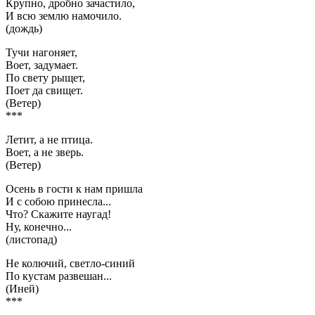
Крупно, дробно зачастило,
И всю землю намочило.
(дождь)
Тучи нагоняет,
Воет, задумает.
По свету рыщет,
Поет да свищет.
(Ветер)
***
Летит, а не птица.
Воет, а не зверь.
(Ветер)
Осень в гости к нам пришла
И с собою принесла...
Что? Скажите наугад!
Ну, конечно...
(листопад)
Не колючий, светло-синий
По кустам развешан...
(Иней)
***