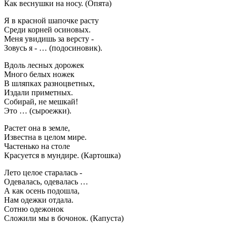
Как веснушки на носу. (Опята)
Я в красной шапочке расту
Среди корней осиновых.
Меня увидишь за версту -
Зовусь я - … (подосиновик).
Вдоль лесных дорожек
Много белых ножек
В шляпках разноцветных,
Издали приметных.
Собирай, не мешкай!
Это … (сыроежки).
Растет она в земле,
Известна в целом мире.
Частенько на столе
Красуется в мундире. (Картошка)
Лето целое старалась -
Одевалась, одевалась …
А как осень подошла,
Нам одежки отдала.
Сотню одежонок
Сложили мы в бочонок. (Капуста)