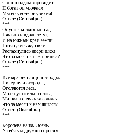
С листопадом хороводит
И богат он урожаем,
Мы его, конечно, знаем!
Ответ: (
Сентябрь
)
***
Опустел колхозный сад,
Паутинки вдаль летят,
И на южный край земли
Потянулись журавли.
Распахнулись двери школ.
Что за месяц к нам пришел?
Ответ: (
Сентябрь
)
***
Все мрачней лицо природы:
Почернели огороды,
Оголяются леса,
Молкнут птичьи голоса,
Мишка в спячку завалился.
Что за месяц к нам явился?
Ответ: (
Октябрь
)
***
Королева наша, Осень,
У тебя мы дружно спросим: