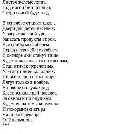
Листья желтые летят.
Под ногой они шуршат,
Скоро голый будет сад.
В сентябре откроет школа
Двери для детей веселых,
У зверят же свой урок —
Запасать продукты впрок.
Все грибы мы соберем
Перед встречей с октябрем.
В октябре дни станут тише
Будет дождь шагать по крышам,
Стаи птичек перелетных
Улетят от дней холодных.
Но все звери спать в норе
Лягут только в ноябре.
В ноябре на лужах лед
Блеск зеркальный наведет,
За окном и по опушкам
Будем вешать мы кормушки
И покормим снегиря
На пороге декабря.
О. Емельянова
***