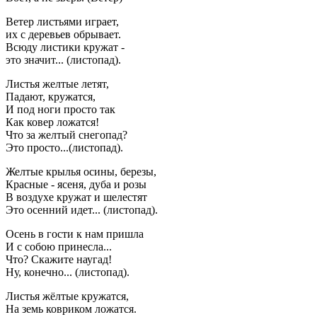
Ветер листьями играет,
их с деревьев обрывает.
Всюду листики кружат -
это значит... (листопад).
Листья желтые летят,
Падают, кружатся,
И под ноги просто так
Как ковер ложатся!
Что за желтый снегопад?
Это просто...(листопад).
Желтые крылья осины, березы,
Красные - ясеня, дуба и розы
В воздухе кружат и шелестят
Это осенний идет... (листопад).
Осень в гости к нам пришла
И с собою принесла...
Что? Скажите наугад!
Ну, конечно... (листопад).
Листья жёлтые кружатся,
На земь ковриком ложатся.