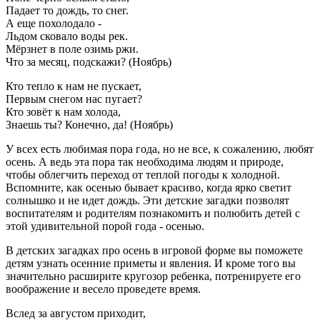
Падает то дождь, то снег.
А еще похолодало -
Льдом сковало воды рек.
Мёрзнет в поле озимь ржи.
Что за месяц, подскажи? (Ноябрь)
Кто тепло к нам не пускает,
Первым снегом нас пугает?
Кто зовёт к нам холода,
Знаешь ты? Конечно, да! (Ноябрь)
У всех есть любимая пора года, но не все, к сожалению, любят
осень. А ведь эта пора так необходима людям и природе,
чтобы облегчить переход от теплой погоды к холодной.
Вспомните, как осенью бывает красиво, когда ярко светит
солнышко и не идет дождь. Эти детские загадки позволят
воспитателям и родителям познакомить и полюбить детей с
этой удивительной порой года - осенью.
В детских загадках про осень в игровой форме вы поможете
детям узнать осенние приметы и явления. И кроме того вы
значительно расширите кругозор ребенка, потренируете его
воображение и весело проведете время.
Вслед за августом приходит,