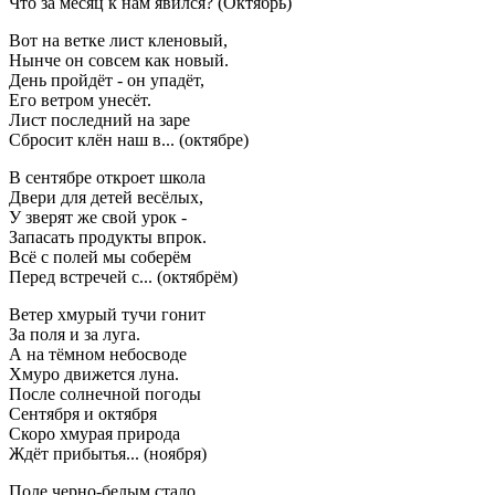
Что за месяц к нам явился? (Октябрь)
Вот на ветке лист кленовый,
Нынче он совсем как новый.
День пройдёт - он упадёт,
Его ветром унесёт.
Лист последний на заре
Сбросит клён наш в... (октябре)
В сентябре откроет школа
Двери для детей весёлых,
У зверят же свой урок -
Запасать продукты впрок.
Всё с полей мы соберём
Перед встречей с... (октябрём)
Ветер хмурый тучи гонит
За поля и за луга.
А на тёмном небосводе
Хмуро движется луна.
После солнечной погоды
Сентября и октября
Скоро хмурая природа
Ждёт прибытья... (ноября)
Поле черно-белым стало,