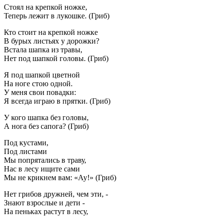
Стоял на крепкой ножке,
Теперь лежит в лукошке. (Гриб)
Кто стоит на крепкой ножке
В бурых листьях у дорожки?
Встала шапка из травы,
Нет под шапкой головы. (Гриб)
Я под шапкой цветной
На ноге стою одной.
У меня свои повадки:
Я всегда играю в прятки. (Гриб)
У кого шапка без головы,
А нога без сапога? (Гриб)
Под кустами,
Под листами
Мы попрятались в траву,
Нас в лесу ищите сами
Мы не крикнем вам: «Ау!» (Гриб)
Нет грибов дружней, чем эти, -
Знают взрослые и дети -
На пеньках растут в лесу,