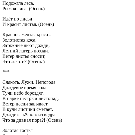
Подожгла леса.
Рыжая лиса. (Осень)
Идёт по лисьи
И красит листья. (Осень)
Красно - желтая краса -
Золотистая коса.
Затяжные льют дожди,
Летний лагерь позади.
Ветер листья сносит,
Что же это? (Осень.)
***
Слякоть. Лужи. Непогода.
Дождевое время года.
Тучи небо бороздят,
В парке пёстрый листопад.
Ветер песни завывает,
В кучи листики сметает.
Дождик льёт как из ведра.
Что за дивная пора?! (Осень)
Золотая гостья