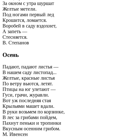
За окном с утра шуршат
Желтые метели.
Под ногами первый лед
Крошится, ломается.
Воробей в саду вздохнет,
А запеть —
Стесняется.
В. Степанов
Осень
Падают, падают листья —
В нашем саду листопад...
Желтые, красные листья
По ветру вьются, летят.
Птицы на юг улетают —
Гуси, грачи, журавли.
Вот уж последняя стая
Крыльями машет вдали.
В руки возьмем по корзинке,
В лес за грибами пойдем,
Пахнут пеньки и тропинки
Вкусным осенним грибом.
М. Ивенсен