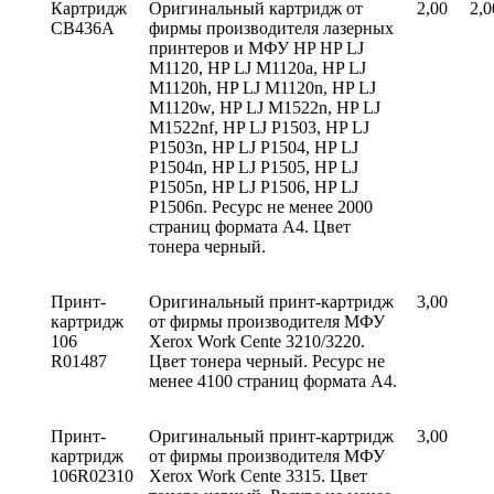
Картридж
Оригинальный картридж от
2,00
2,0
CВ436А
фирмы производителя лазерных
принтеров и МФУ HP HP LJ
M1120, HP LJ M1120a, HP LJ
M1120h, HP LJ M1120n, HP LJ
M1120w, HP LJ M1522n, HP LJ
M1522nf, HP LJ P1503, HP LJ
P1503n, HP LJ P1504, HP LJ
P1504n, HP LJ P1505, HP LJ
P1505n, HP LJ P1506, HP LJ
P1506n. Ресурс не менее 2000
страниц формата А4. Цвет
тонера черный.
Принт-
Оригинальный принт-картридж
3,00
картридж
от фирмы производителя МФУ
106
Хeroх Work Cente 3210/3220.
R01487
Цвет тонера черный. Ресурс не
менее 4100 страниц формата А4.
Принт-
Оригинальный принт-картридж
3,00
картридж
от фирмы производителя МФУ
106R02310
Хeroх Work Cente 3315. Цвет