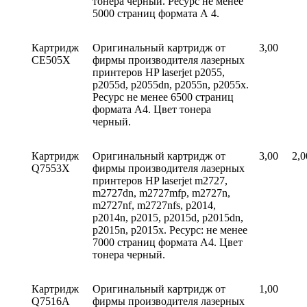
тонера черный. Ресурс не менее
5000 страниц формата А 4.
Картридж
Оригинальный картридж от
3,00
СE505Х
фирмы производителя лазерных
принтеров HP laserjet p2055,
p2055d, p2055dn, p2055n, p2055x.
Ресурс не менее 6500 страниц
формата А4. Цвет тонера
черный.
Картридж
Оригинальный картридж от
3,00
2,0
Q7553Х
фирмы производителя лазерных
принтеров HP laserjet m2727,
m2727dn, m2727mfp, m2727n,
m2727nf, m2727nfs, p2014,
p2014n, p2015, p2015d, p2015dn,
p2015n, p2015x. Ресурс: не менее
7000 страниц формата А4. Цвет
тонера черный.
Картридж
Оригинальный картридж от
1,00
Q7516A
фирмы производителя лазерных