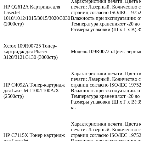
Характеристики печати. Цвета 
НР Q2612A Картридж для
печати: Лазерный. Количество с
LaserJet
страниц согласно ISO/IEC 19752
1010/1012/1015/3015/3020/3030
Влажность при эксплуатации: о
(2000стр)
Температура хранения:от -20 до 
Размеры упаковки (Ш x Г x В):35
Xerox 109R00725 Тонер-
картридж для Phaser
Модель:109R00725.Цвет: черный
3120/3121/3130 (3000стр)
Характеристики печати. Цвета
печати: Лазерный. Количество с
НР C4092A Тонер-картридж
страниц согласно ISO/IEC 19752
для LaserJet 1100/1100A/X
Влажность при эксплуатации: о
(2500стр)
Температура хранения:от -20 до 
Размеры упаковки (Ш x Г x В):35
кг.
Характеристики печати. Цвета
печати: Лазерный. Количество с
НР C7115X Тонер-картридж
страниц согласно ISO/IEC 19752
для LaserJet
Влажность при эксплуатации: о