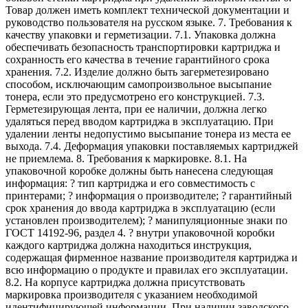
Товар должен иметь комплект технической документации и
руководство пользователя на русском языке. 7. Требования к
качеству упаковки и герметизации. 7.1. Упаковка должна
обеспечивать безопасность транспортировки картриджа и
сохранность его качества в течение гарантийного срока
хранения. 7.2. Изделие должно быть загерметезировано
способом, исключающим самопроизвольное высыпание
тонера, если это предусмотрено его конструкцией. 7.3.
Герметезирующая лента, при ее наличии, должна легко
удаляться перед вводом картриджа в эксплуатацию. При
удалении ленты недопустимо высыпание тонера из места ее
выхода. 7.4. Деформация упаковки поставляемых картриджей
не приемлема. 8. Требования к маркировке. 8.1. На
упаковочной коробке должны быть нанесена следующая
информация: ? тип картриджа и его совместимость с
принтерами; ? информация о производителе; ? гарантийный
срок хранения до ввода картриджа в эксплуатацию (если
установлен производителем); ? манипуляционные знаки по
ГОСТ 14192-96, раздел 4. ? внутри упаковочной коробки
каждого картриджа должна находиться инструкция,
содержащая фирменное название производителя картриджа и
всю информацию о продукте и правилах его эксплуатации.
8.2. На корпусе картриджа должна присутствовать
маркировка производителя с указанием необходимой
идентифицирующей информации. При наличии заводского