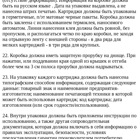
(отсутствие деформации). Информация на коробке должна
быть на русском языке . Дата на упаковке выдавлена, а не
нанесена штрих печатью. Картриджи должны быть упакованы
в герметичные, п/эт матовые черные пакеты. Коробка должна
быть заклеена с использованием термоклея, наносимого
автоматом. Линия нанесения клея должна быть ровной, без
пропусков, и располагаться четко по краю коробки, не заходя
на отрывную ленту с внешней стороны - в два ряда для
мелких картриджей - в три ряда для крупных.
22. Коробка должна иметь защитную прорубку на днище. При
нажатии, или поддевании края одной из крышек и отгиба
более чем на 3 см полоса прорубки должна надрываться.
23. На упаковку каждого картриджа должна быть нанесена
типографским способом информация, содержащая следующие
данные: товарный знак и наименование предприятия-
изготовителя; наименование печатающей техники в которой
может быть использован картридж; код картриджа; дата
изготовления (или срок годности/использования).
24. Внутри упаковки должны быть приложены инструкции по
использованию, а также другая сопроводительная
документация, которая должна включать в себя информацию о
правилах эксплуатации, безопасности, условиях
предоставления гарантии производителем потребителю.