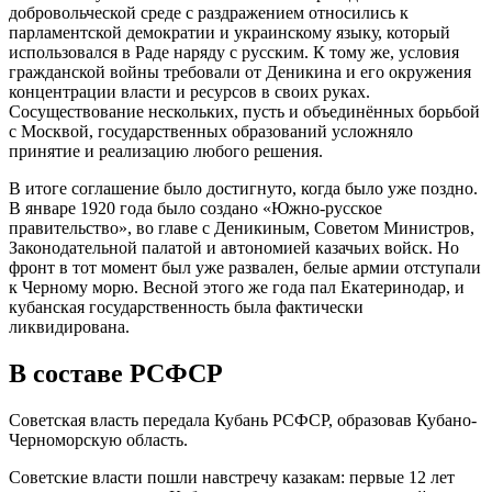
добровольческой среде с раздражением относились к
парламентской демократии и украинскому языку, который
использовался в Раде наряду с русским. К тому же, условия
гражданской войны требовали от Деникина и его окружения
концентрации власти и ресурсов в своих руках.
Сосуществование нескольких, пусть и объединённых борьбой
с Москвой, государственных образований усложняло
принятие и реализацию любого решения.
В итоге соглашение было достигнуто, когда было уже поздно.
В январе 1920 года было создано «Южно-русское
правительство», во главе с Деникиным, Советом Министров,
Законодательной палатой и автономией казачьих войск. Но
фронт в тот момент был уже развален, белые армии отступали
к Черному морю. Весной этого же года пал Екатеринодар, и
кубанская государственность была фактически
ликвидирована.
В составе РСФСР
Советская власть передала Кубань РСФСР, образовав Кубано-
Черноморскую область.
Советские власти пошли навстречу казакам: первые 12 лет