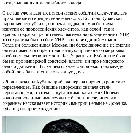
раскулачивания и масштабного голода.
С не так уже и давних исторических событий следует делать
правильные и своевременные выводы. Если бы Кубанская
народная республика, вопреки подрывным действиям
изнутри ее пророссийских элементов, как белой, так и
красной окраски, решительно шагнула на объединение с УНР,
то сохранила бы и себя и УНР в составе единой Украины.
Тогда ни большевицкая Москва, ни белое движение не смогли
бы им помешать обрести настоящую признанную мировым
сообществом независимость. Без Украины и Кубани не было
бы ни про имперской советской власти, ни про имперского
белого движения. В лучшем случае, они воевали бы между
собой, ослабляя, и уничтожая друг друга.
220 лет назад на Кубань прибыла первая партия украинских
переселенцев. Как бывшие запорожцы сначала стали
черноморцами, а затем — кубанскими казаками? Почему
колонизированные ими земли не были присоединены к
Украине? Рассказывает историк Дмитрий Белый из Донецка,
кубанец по происхождению.