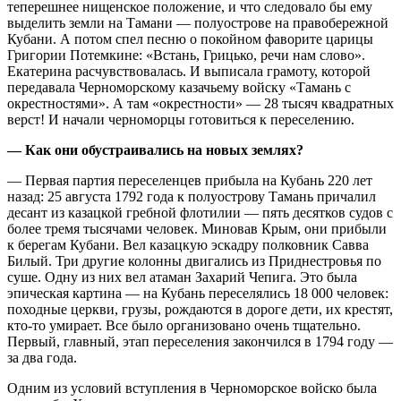
теперешнее нищенское положение, и что следовало бы ему
выделить земли на Тамани — полуострове на правобережной
Кубани. А потом спел песню о покойном фаворите царицы
Григории Потемкине: «Встань, Грицько, речи нам слово».
Екатерина расчувствовалась. И выписала грамоту, которой
передавала Черноморскому казачьему войску «Тамань с
окрестностями». А там «окрестности» — 28 тысяч квадратных
верст! И начали черноморцы готовиться к переселению.
— Как они обустраивались на новых землях?
— Первая партия переселенцев прибыла на Кубань 220 лет
назад: 25 августа 1792 года к полуострову Тамань причалил
десант из казацкой гребной флотилии — пять десятков судов с
более тремя тысячами человек. Миновав Крым, они прибыли
к берегам Кубани. Вел казацкую эскадру полковник Савва
Билый. Три другие колонны двигались из Приднестровья по
суше. Одну из них вел атаман Захарий Чепига. Это была
эпическая картина — на Кубань переселялись 18 000 человек:
походные церкви, грузы, рождаются в дороге дети, их крестят,
кто-то умирает. Все было организовано очень тщательно.
Первый, главный, этап переселения закончился в 1794 году —
за два года.
Одним из условий вступления в Черноморское войско была