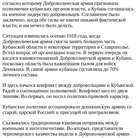
согласно которому Добровольческая армия признавала
полномочия кубанских органов власти, а Кубань соглашалась
на военное лидерство добровольцев. Соглашение было
заключено, когда обе силы не имели никакой фактической
власти, и им нечего было делить.
Ситуация изменилась осенью 1918 года, когда
Добровольческая армия смогла занять большую часть
Кубанской области и некоторые территории в Ставрополье.
Встал вопрос об организации власти. В первую очередь он
касался взаимоотношений Добровольческой армии и Кубани,
поскольку область была важнейшим тылом для войск
Деникина. В самой армии кубанцы составляли до 70%
личного состава.
И здесь начался конфликт между добровольцами и Кубанской
Радой о соотношении полномочий. Конфликт шел по двум
линиям. Во-первых, он носил политико-правовой характер.
Кубанские политики ассоциировали деникинскую армию со
старой, царской Россией и присущей ей централизмом.
Сказывалась традиционная взаимная неприязнь между
военными и интеллигентами. Во-вторых, представители
черноморского казачества видели в Добровольческой армии