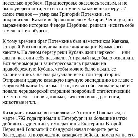
несколько проблем. Приднестровье оказалось тесным, и не
было уверенности, что и эти земли у казаков не отберут. И
самое главное — умер сам Григорий Потемкин, их
покровитель. Казаки выбрали кошевым Захария Чепигу и, по
выражению историка Федора Щербины, решили «искать себе
земель в Петербурге».
К тому времени брат Потемкина был наместником Кавказа,
который Россия получила после ликвидации Крымского
ханства. На левом берегу реки Кубань жили черкесы — или
адыги, как они себя называли. А правый надо было осваивать.
Вот черноморцы и заинтересовались правами на
правобережную Кубань, чтобы можно было начать ее
колонизацию. Сначала разузнали все о той территории.
Отправили эдакую казацкую научную экспедицию во главе с
есаулом Мокием Гуликом. Те тщательно обследовали край и
подали черноморской старшине подробный статистический
отчет о нем — почвы, климат, качество воды, растения,
животные и т.п..
Казацкие атаманы, возглавляемые Антоном Головатым, в
марте 1792 года прибыли в Петербург и за большие взятки
добились аудиенции у императрицы Екатерины Второй.
Перед ней Головатый с бандурой начал говорить речь:
благодарил за возрождение казацкого войска, намекнул на его