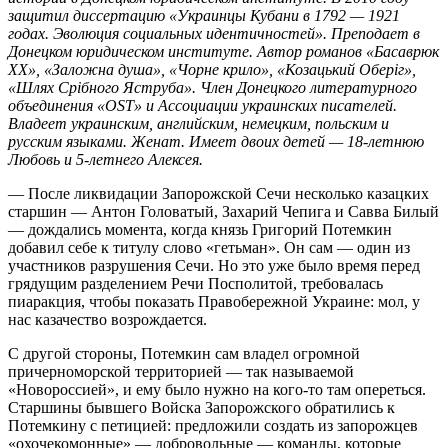
защитил диссертацию «Украинцы Кубани в 1792 — 1921
годах. Эволюция социальных идентичностей». Преподает в
Донецком юридическом институте. Автор романов «Басаврюк
XX», «Заложна душа», «Чорне крило», «Козацький Оберіг»,
«Шлях Срібного Яструба». Член Донецкого литературного
объединения «OST» и Ассоциации украинских писателей.
Владеет украинским, английским, немецким, польским и
русским языками. Женат. Имеет двоих детей —
18-летнюю
Любовь и
5-летнего
Алексея.
— После ликвидации Запорожской Сечи несколько казацких
старшин — Антон Головатый, Захарий Чепига и Савва Билый
— дождались момента, когда князь Григорий Потемкин
добавил себе к титулу слово «гетьман». Он сам — один из
участников разрушения Сечи. Но это уже было время перед
грядущим разделением Речи Посполитой, требовалась
пиаракция, чтобы показать Правобережной Украине: мол, у
нас казачество возрождается.
С другой стороны, Потемкин сам владел огромной
причерноморской территорией — так называемой
«Новороссией», и ему было нужно на кого-то там опереться.
Старшины бывшего Войска Запорожского обратились к
Потемкину с петицией: предложили создать из запорожцев
«охочекомонные» — добровольные — команды, которые