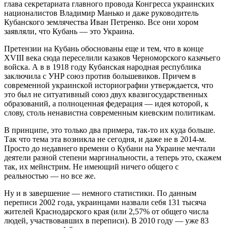
глава секретариата главного провода Конгресса украинских
националистов Владимир Манько и даже руководитель
Кубанского землячества Иван Петренко. Все они хором
заявляли, что Кубань — это Украина.
Претензии на Кубань обоснованы еще и тем, что в конце
XVIII века сюда переселили казаков Черноморского казачьего
войска. А в в 1918 году Кубанская народная республика
заключила с УНР союз против большевиков. Причем в
современной украинской историографии утверждается, что
это был не ситуативный союз двух квазигосударственных
образований, а полноценная федерация — идея которой, к
слову, столь ненавистна современным киевским политикам.
В принципе, это только два примера, так-то их куда больше.
Так что тема эта возникла не сегодня, и даже не в 2014-м.
Просто до недавнего времени о Кубани на Украине мечтали
деятели разной степени маргинальности, а теперь это, скажем
так, их мейнстрим. Не имеющий ничего общего с
реальностью — но все же.
Ну и в завершение — немного статистики. По данным
переписи 2002 года, украинцами назвали себя 131 тысяча
жителей Краснодарского края (или 2,57% от общего числа
людей, участвовавших в переписи). В 2010 году — уже 83