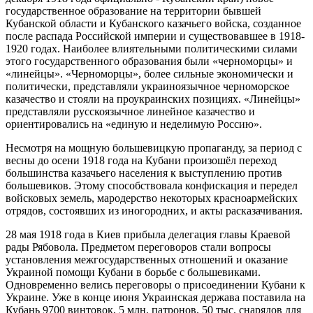
государственное образование на территории бывшей
Кубанской области и Кубанского казачьего войска, созданное
после распада Российской империи и существовавшее в 1918-
1920 годах. Наиболее влиятельными политическими силами
этого государственного образования были «черноморцы» и
«линейцы». «Черноморцы», более сильные экономически и
политически, представляли украиноязычное черноморское
казачество и стояли на проукраинских позициях. «Линейцы»
представляли русскоязычное линейное казачество и
ориентировались на «единую и неделимую Россию».
Несмотря на мощную большевицкую пропаганду, за период с
весны до осени 1918 года на Кубани произошёл переход
большинства казачьего населения к выступлению против
большевиков. Этому способствовала конфискация и передел
войсковых земель, мародерство некоторых красноармейских
отрядов, состоявших из иногородних, и акты расказачивания.
28 мая 1918 года в Киев прибыла делегация главы Краевой
рады Рябовола. Предметом переговоров стали вопросы
установления межгосударственных отношений и оказание
Украиной помощи Кубани в борьбе с большевиками.
Одновременно велись переговоры о присоединении Кубани к
Украине. Уже в конце июня Украинская держава поставила на
Кубань 9700 винтовок, 5 млн. патронов, 50 тыс. снарядов для