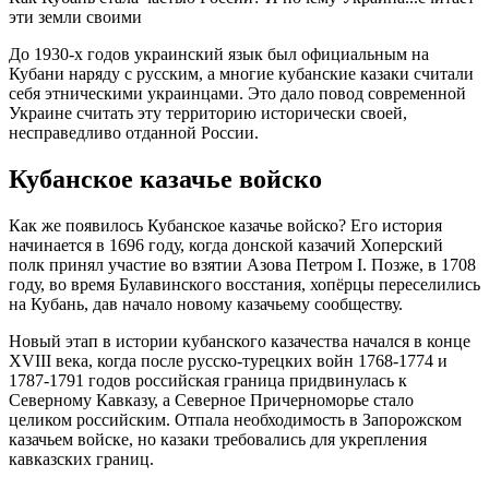
эти земли своими
До 1930-х годов украинский язык был официальным на
Кубани наряду с русским, а многие кубанские казаки считали
себя этническими украинцами. Это дало повод современной
Украине считать эту территорию исторически своей,
несправедливо отданной России.
Кубанское казачье войско
Как же появилось Кубанское казачье войско? Его история
начинается в 1696 году, когда донской казачий Хоперский
полк принял участие во взятии Азова Петром I. Позже, в 1708
году, во время Булавинского восстания, хопёрцы переселились
на Кубань, дав начало новому казачьему сообществу.
Новый этап в истории кубанского казачества начался в конце
XVIII века, когда после русско-турецких войн 1768-1774 и
1787-1791 годов российская граница придвинулась к
Северному Кавказу, а Северное Причерноморье стало
целиком российским. Отпала необходимость в Запорожском
казачьем войске, но казаки требовались для укрепления
кавказских границ.