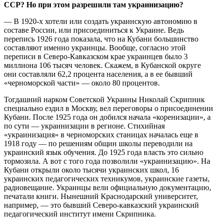
ССР? Но при этом разрешили там украинизацию?
— В 1920-х хотели или создать украинскую автономию в
составе России, или присоединиться к Украине. Ведь
перепись 1926 года показала, что на Кубани большинство
составляют именно украинцы. Вообще, согласно этой
переписи в Северо-Кавказском крае украинцев было 3
миллиона 106 тысяч человек. Скажем, в Кубанской округе
они составляли 62,2 процента населения, а в ее бывший
«черноморской части» — около 80 процентов.
Тогдашний нарком Советской Украины Николай Скрипник
специально ездил в Москву, вел переговоры о присоединении
Кубани. После 1925 года он добился начала «коренизации», а
по сути — украинизации в регионе. Стихийная
«украинизация» в черноморских станицах началась еще в
1918 году — по решениям общин школы переводили на
украинский язык обучения. До 1925 года власть это сильно
тормозила. А вот с того года позволили «украинизацию». На
Кубани открыли около тысячи украинских школ, 16
украинских педагогических техникумов, украинские газеты,
радиовещание. Украинцы вели официальную документацию,
печатали книги. Нынешний Краснодарский университет,
например, — это бывший Северо-кавказский украинский
педагогический институт имени Скрипника.