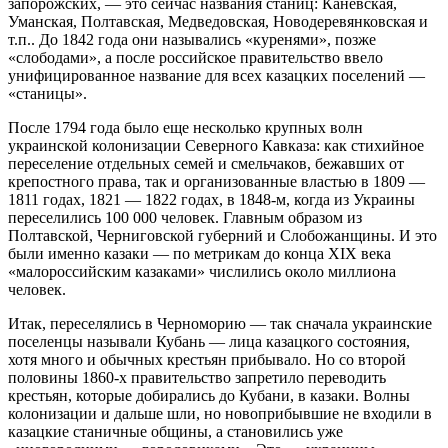
запорожских, — это сейчас названия станиц: Каневская,
Уманская, Полтавская, Медведовская, Новодеревянковская и
т.п.. До 1842 года они назывались «куренями», позже
«слободами», а после российское правительство ввело
унифицированное название для всех казацких поселений —
«станицы».
После 1794 года было еще несколько крупных волн
украинской колонизации Северного Кавказа: как стихийное
переселение отдельных семей и смельчаков, бежавших от
крепостного права, так и организованные властью в 1809 —
1811 годах, 1821 — 1822 годах, в 1848-м, когда из Украины
переселились 100 000 человек. Главным образом из
Полтавской, Черниговской губерний и Слобожанщины. И это
были именно казаки — по метрикам до конца XIX века
«малороссийским казаками» числились около миллиона
человек.
Итак, переселялись в Черноморию — так сначала украинские
поселенцы называли Кубань — лица казацкого состояния,
хотя много и обычных крестьян прибывало. Но со второй
половины 1860-х правительство запретило переводить
крестьян, которые добирались до Кубани, в казаки. Волны
колонизации и дальше шли, но новоприбывшие не входили в
казацкие станичные общины, а становились уже