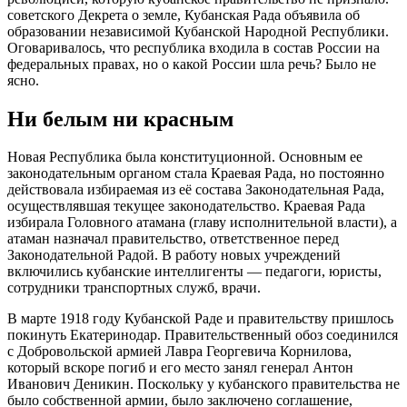
советского Декрета о земле, Кубанская Рада объявила об
образовании независимой Кубанской Народной Республики.
Оговаривалось, что республика входила в состав России на
федеральных правах, но о какой России шла речь? Было не
ясно.
Ни белым ни красным
Новая Республика была конституционной. Основным ее
законодательным органом стала Краевая Рада, но постоянно
действовала избираемая из её состава Законодательная Рада,
осуществлявшая текущее законодательство. Краевая Рада
избирала Головного атамана (главу исполнительной власти), а
атаман назначал правительство, ответственное перед
Законодательной Радой. В работу новых учреждений
включились кубанские интеллигенты — педагоги, юристы,
сотрудники транспортных служб, врачи.
В марте 1918 году Кубанской Раде и правительству пришлось
покинуть Екатеринодар. Правительственный обоз соединился
с Добровольской армией Лавра Георгевича Корнилова,
который вскоре погиб и его место занял генерал Антон
Иванович Деникин. Поскольку у кубанского правительства не
было собственной армии, было заключено соглашение,