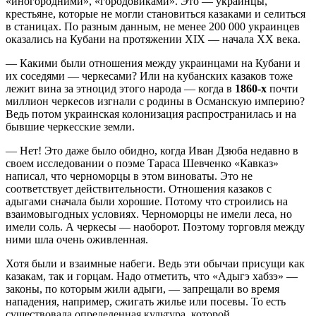
«иногородними», «городовиками». Это — украинцы,
крестьяне, которые не могли становиться казаками и селиться
в станицах. По разным данным, не менее 200 000 украинцев
оказались на Кубани на протяжении XIX — начала ХХ века.
— Какими были отношения между украинцами на Кубани и
их соседями — черкесами? Или на кубанских казаков тоже
лежит вина за этноцид этого народа — когда в
1860-х
почти
миллион черкесов изгнали с родины в Османскую империю?
Ведь потом украинская колонизация распространилась и на
бывшие черкесские земли.
— Нет! Это даже было обидно, когда Иван Дзюба недавно в
своем исследовании о поэме Тараса Шевченко «Кавказ»
написал, что черноморцы в этом виноваты. Это не
соответствует действительности. Отношения казаков с
адыгами сначала были хорошие. Потому что строились на
взаимовыгодных условиях. Черноморцы не имели леса, но
имели соль. А черкесы — наоборот. Поэтому торговля между
ними шла очень оживленная.
Хотя были и взаимные набеги. Ведь эти обычаи присущи как
казакам, так и горцам. Надо отметить, что «Адыгэ хабзэ» —
законы, по которым жили адыги, — запрещали во время
нападения, например, сжигать жилье или посевы. То есть
существовала определенная культура, которой