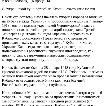
тысячи человек, 1,6 процента.
С "украинской сущностью" на Кубани что-то явно не так...
Почти сто лет тому назад началась упорная борьба за влияние
на Кубань между Украиной и пророссийским Доном. 4 января
1918 года, на призыв украинской Черноморской Рады 29
политических партий и организаций поддержали Третий
Универсал Центральной Рады Украины и обратились к
Кубанскому Войсковому Правительству с призывом
присоединиться, когда-то отторгнутой Кубани, к Матери-
Украине. Как всегда, мешали такому присоединению
понаехавшие из российской глубинки иногородние, как
правило, лица, зараженные имперским большевизмом,
которые мутили воду и дурили простой народ.
Но как бы там ни было, а 28 января 1918 года Кубанской
краевой войсковой радой во главе с Н.С. Рябоволом на землях
бывшей Кубанской области была провозглашена независимая
Кубанская народная республика как часть будущей
Российской федеративной республики.
Но «любовь» к Московии закончилась очень быстро и уже 16
февраля 1918 года Кубань была провозглашена независимой
самостоятельной Кубанской народной республикой (с 4
декабря 1918 года официально - Кубанский край) новое