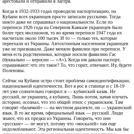
арестовали и отправили в лагеря.
Когда в 1932-1933 годах проводили паспортизацию, на
Кубани всех украинцев просто записали русскими. Тогда
никто даже не спрашивал о национальности. Если по
переписи 1926 года на Северном Кавказе украинцев было
более трех миллионов, то во время переписи 1947 года их
насчитали около 100 тысяч. И то — только тех, которые
переехали из Украины. Автохтонным населением украинцев
уже не признавали. Даже меняли фамилии при переписи. У
меня есть родственники, которые носили фамилию Гас
(буквально — керосин — «А»). Когда им давали паспорт,
спрашивают: что это такое? То, что горит, отвечают. Ну, будете
Поленовы.
Сейчас на Кубани остро стоит проблема самоидентификации,
национальной идентичности. Вот я рос в станице и с 18-19
лет уже сознательно говорил: я — кубанский казак. Не
русский, не украинец, а кубанец. Лишь потом, начав изучать
историю, осознал, что это общий этнос с украинским. Там
говорят «балачкой» — на местном диалекте, он — украинский
язык. В то же время, официальный язык — русский. Люди
знают, что их предки из Украины. Говорить, что они
«русские» — не могут, потому что «москалей» там еще
недолюбливают. Эта региональная идентичность. Мы как бы