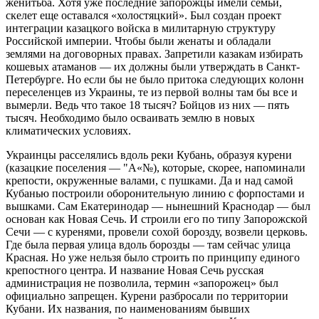
женитьба. Хотя уже последние запорожцы имели семьи,
скелет еще оставался «холостяцкий». Был создан проект
интеграции казацкого войска в милитарную структуру
Российской империи. Чтобы были женаты и обладали
землями на договорных правах. Запретили казакам избирать
кошевых атаманов — их должны были утверждать в Санкт-
Петербурге. Но если бы не было притока следующих колонн
переселенцев из Украины, те из первой волны там бы все и
вымерли. Ведь что такое 18 тысяч? Бойцов из них — пять
тысяч. Необходимо было осваивать землю в новых
климатических условиях.
Украинцы расселялись вдоль реки Кубань, образуя курени
(казацкие поселения — "А«№), которые, скорее, напоминали
крепости, окруженные валами, с пушками. Да и над самой
Кубанью построили оборонительную линию с форпостами и
вышками. Сам Екатеринодар — нынешний Краснодар — был
основан как Новая Сечь. И строили его по типу Запорожской
Сечи — с куренями, провели сохой борозду, возвели церковь.
Где была первая улица вдоль борозды — там сейчас улица
Красная. Но уже нельзя было строить по принципу единого
крепостного центра. И название Новая Сечь русская
администрация не позволила, термин «запорожец» был
официально запрещен. Курени разбросали по территории
Кубани. Их названия, по наименованиям бывших