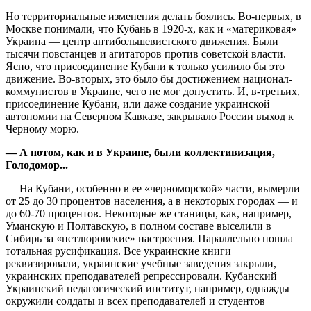
Но территориальные изменения делать боялись. Во-первых, в
Москве понимали, что Кубань в 1920-х, как и «материковая»
Украина — центр антибольшевистского движения. Были
тысячи повстанцев и агитаторов против советской власти.
Ясно, что присоединение Кубани к только усилило бы это
движение. Во-вторых, это было бы достижением национал-
коммунистов в Украине, чего не мог допустить. И, в-третьих,
присоединение Кубани, или даже создание украинской
автономии на Северном Кавказе, закрывало России выход к
Черному морю.
— А потом, как и в Украине, были коллективизация,
Голодомор...
— На Кубани, особенно в ее «черноморской» части, вымерли
от 25 до 30 процентов населения, а в некоторых городах — и
до 60-70 процентов. Некоторые же станицы, как, например,
Уманскую и Полтавскую, в полном составе выселили в
Сибирь за «петлюровские» настроения. Параллельно пошла
тотальная русификация. Все украинские книги
реквизировали, украинские учебные заведения закрыли,
украинских преподавателей репрессировали. Кубанский
Украинский педагогический институт, например, однажды
окружили солдаты и всех преподавателей и студентов