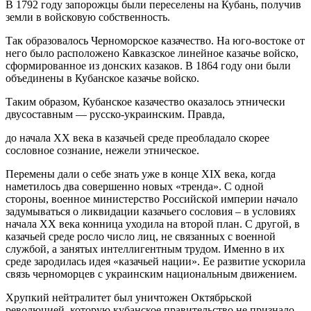
В 1792 году запорожцы были переселены на Кубань, получив
земли в войсковую собственность.
Так образовалось Черноморское казачество. На юго-востоке от
него было расположено Кавказское линейное казачье войско,
сформированное из донских казаков. В 1864 году они были
объединены в Кубанское казачье войско.
Таким образом, Кубанское казачество оказалось этнически
двусоставным — русско-украинским. Правда,
до начала XX века в казачьей среде преобладало скорее
сословное сознание, нежели этническое.
Перемены дали о себе знать уже в конце XIX века, когда
наметилось два совершенно новых «тренда». С одной
стороны, военное министерство Российской империи начало
задумываться о ликвидации казачьего сословия – в условиях
начала XX века конница уходила на второй план. С другой, в
казачьей среде росло число лиц, не связанных с военной
службой, а занятых интеллигентным трудом. Именно в их
среде зародилась идея «казачьей нации». Ее развитие ускорила
связь черноморцев с украинским национальным движением.
Хрупкий нейтралитет был уничтожен Октябрьской
революцией, которую кубанское правительство не признало.