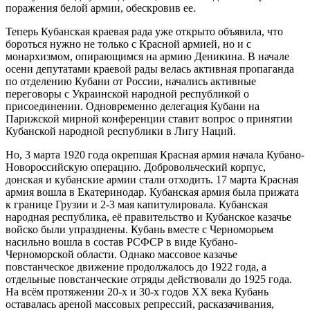
поражения белой армии, обескровив ее.
Теперь Кубанская краевая рада уже открыто объявила, что
бороться нужно не только с Красной армией, но и с
монархизмом, опирающимся на армию Деникина. В начале
осени депутатами краевой рады велась активная пропаганда
по отделению Кубани от России, начались активные
переговоры с Украинской народной республикой о
присоединении. Одновременно делегация Кубани на
Парижской мирной конференции ставит вопрос о принятии
Кубанской народной республики в Лигу Наций.
Но, 3 марта 1920 года окрепшая Красная армия начала Кубано-
Новороссийскую операцию. Добровольческий корпус,
донская и кубанские армии стали отходить. 17 марта Красная
армия вошла в Екатеринодар. Кубанская армия была прижата
к границе Грузии и 2-3 мая капитулировала. Кубанская
народная республика, её правительство и Кубанское казачье
войско были упразднены. Кубань вместе с Черноморьем
насильно вошла в состав РСФСР в виде Кубано-
Черноморской области. Однако массовое казачье
повстанческое движение продолжалось до 1922 года, а
отдельные повстанческие отряды действовали до 1925 года.
На всём протяжении 20-х и 30-х годов XX века Кубань
оставалась ареной массовых репрессий, расказачивания,