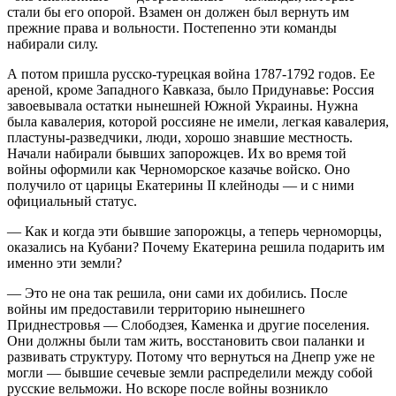
стали бы его опорой. Взамен он должен был вернуть им
прежние права и вольности. Постепенно эти команды
набирали силу.
А потом пришла русско-турецкая война 1787-1792 годов. Ее
ареной, кроме Западного Кавказа, было Придунавье: Россия
завоевывала остатки нынешней Южной Украины. Нужна
была кавалерия, которой россияне не имели, легкая кавалерия,
пластуны-разведчики, люди, хорошо знавшие местность.
Начали набирали бывших запорожцев. Их во время той
войны оформили как Черноморское казачье войско. Оно
получило от царицы Екатерины II клейноды — и с ними
официальный статус.
— Как и когда эти бывшие запорожцы, а теперь черноморцы,
оказались на Кубани? Почему Екатерина решила подарить им
именно эти земли?
— Это не она так решила, они сами их добились. После
войны им предоставили территорию нынешнего
Приднестровья — Слободзея, Каменка и другие поселения.
Они должны были там жить, восстановить свои паланки и
развивать структуру. Потому что вернуться на Днепр уже не
могли — бывшие сечевые земли распределили между собой
русские вельможи. Но вскоре после войны возникло