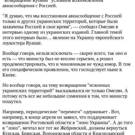
"возвращение Кубани" условием возобновления
авиасообщения с Россией.
"Я думаю, что мы восстановим авиасообщение с Россией
только и других украинских территорий, которые были
захвачены Россией в свое время", — сообщил Омелян в
интервью одному из украинских изданий. Главной темой
этого интервью было… явление на Украину европейского
лоукостера Ryanair.
Вообще говоря, нельзя исключать — скорее всего, так оно и
есть — что министр был не вполне серьезен, а решил
продемонстрировать, что и чиновникам не чужд юмор. В том
его специфическом проявлении, что господствует ныне в
Киеве.
Но вообще говоря, на тему возвращения "исконных
украинских территорий" высказывался не только Омелян. А
потому есть все же небольшие сомнения в том, что министр
пошутил.
Например, периодические "перемоги" одерживает . Вот,
например, в конце апреля он заявил, что поддерживает
возвращение Ростовской области в "лоно Украины". А до того
в "лоно", мечтал все тот же Жебривский, должны вернуться
Курская, Брянская, Воронежская области и Краснодарский