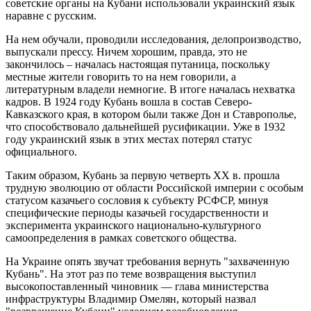
советские органы на Кубани использовали украинский язык
наравне с русским.
На нем обучали, проводили исследования, делопроизводство,
выпускали прессу. Ничем хорошим, правда, это не
закончилось – началась настоящая путаница, поскольку
местные жители говорить то на нем говорили, а
литературным владели немногие. В итоге началась нехватка
кадров. В 1924 году Кубань вошла в состав Северо-
Кавказского края, в котором были также Дон и Ставрополье,
что способствовало дальнейшей русификации. Уже в 1932
году украинский язык в этих местах потерял статус
официального.
Таким образом, Кубань за первую четверть ХХ в. прошла
трудную эволюцию от области Российской империи с особым
статусом казачьего сословия к субъекту РСФСР, минуя
специфические периоды казачьей государственности и
эксперимента украинского национально-культурного
самоопределения в рамках советского общества.
На Украине опять звучат требования вернуть "захваченную
Кубань". На этот раз по теме возвращения выступил
высокопоставленный чиновник — глава министерства
инфраструктуры Владимир Омелян, который назвал