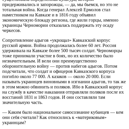
придерживались и запорожцы, — да, мы бьемся, но это не
тотальная война. Когда генерал Алексей Ермолов стал
наместником на Кавказе и в 1816 году объявил
экономическую блокаду региона, где жили горцы, именно
украинцы Черномории отказалась поддержать эту осаду
черкесов.
Сопротивление адыгов «укрощал» Кавказский корпус
русской армии. Война продолжалась более 60 лет. Россия
удерживала на Кавказе более 500 тысяч солдат. Черноморцы
тоже принимали участие в боях, но их количество было
незначительным. И вели они преимущественно
оборонительную войну — против набегов адыгов. Потом
подсчитали, что солдат и офицеров Кавказского корпуса
погибло около 77 000. А казаков — около 20 000. Если
называть украинцев виновными в изгнании адыгов, то так же
в этом можно обвинить и поляков. Ибо в Кавказский корпус
на службу в качестве наказания отправляли поляков после их
восстаний 1831 и 1863 годов. И они составляли там
значительную часть.
— Каким было национальное самосознание кубанцев — кем
они себя считали? Как относились к «материковым»
украинцам?