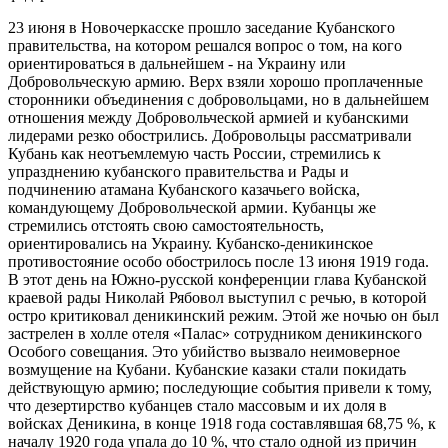
23 июня в Новочеркасске прошло заседание Кубанского
правительства, на котором решался вопрос о том, на кого
ориентироваться в дальнейшем - на Украину или
Добровольческую армию. Верх взяли хорошо проплаченные
сторонники объединения с добровольцами, но в дальнейшем
отношения между Добровольческой армией и кубанскими
лидерами резко обострились. Добровольцы рассматривали
Кубань как неотъемлемую часть России, стремились к
упразднению кубанского правительства и Рады и
подчинению атамана Кубанского казачьего войска,
командующему Добровольческой армии. Кубанцы же
стремились отстоять свою самостоятельность,
ориентировались на Украину. Кубанско-деникинское
противостояние особо обострилось после 13 июня 1919 года.
В этот день на Южно-русской конференции глава Кубанской
краевой рады Николай Рябовол выступил с речью, в которой
остро критиковал деникинский режим. Этой же ночью он был
застрелен в холле отеля «Палас» сотрудником деникинского
Особого совещания. Это убийство вызвало неимоверное
возмущение на Кубани. Кубанские казаки стали покидать
действующую армию; последующие события привели к тому,
что дезертирство кубанцев стало массовым и их доля в
войсках Деникина, в конце 1918 года составлявшая 68,75 %, к
началу 1920 года упала до 10 %, что стало одной из причин