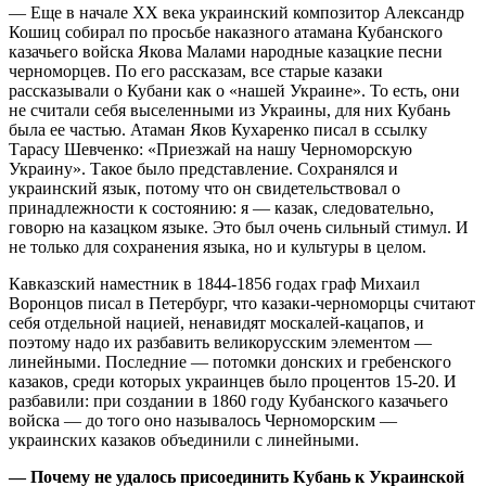
— Еще в начале ХХ века украинский композитор Александр
Кошиц собирал по просьбе наказного атамана Кубанского
казачьего войска Якова Малами народные казацкие песни
черноморцев. По его рассказам, все старые казаки
рассказывали о Кубани как о «нашей Украине». То есть, они
не считали себя выселенными из Украины, для них Кубань
была ее частью. Атаман Яков Кухаренко писал в ссылку
Тарасу Шевченко: «Приезжай на нашу Черноморскую
Украину». Такое было представление. Сохранялся и
украинский язык, потому что он свидетельствовал о
принадлежности к состоянию: я — казак, следовательно,
говорю на казацком языке. Это был очень сильный стимул. И
не только для сохранения языка, но и культуры в целом.
Кавказский наместник в 1844-1856 годах граф Михаил
Воронцов писал в Петербург, что казаки-черноморцы считают
себя отдельной нацией, ненавидят москалей-кацапов, и
поэтому надо их разбавить великорусским элементом —
линейными. Последние — потомки донских и гребенского
казаков, среди которых украинцев было процентов 15-20. И
разбавили: при создании в 1860 году Кубанского казачьего
войска — до того оно называлось Черноморским —
украинских казаков объединили с линейными.
— Почему не удалось присоединить Кубань к Украинской