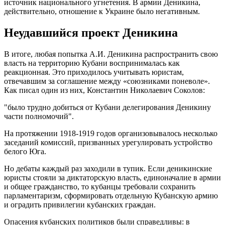
источник национального угнетения. В армии Деникина,
действительно, отношение к Украине было негативным.
Неудавшийся проект Деникина
В итоге, любая попытка А.И. Деникина распространить свою
власть на территорию Кубани воспринималась как
реакционная. Это приходилось учитывать юристам,
отвечавшим за соглашение между «союзниками поневоле».
Как писал один из них, Константин Николаевич Соколов:
"было трудно добиться от Кубани делегирования Деникину
части полномочий".
На протяжении 1918-1919 годов организовывалось несколько
заседаний комиссий, призванных урегулировать устройство
белого Юга.
Но дебаты каждый раз заходили в тупик. Если деникинские
юристы стояли за диктаторскую власть, единоначалие в армии
и общее гражданство, то кубанцы требовали сохранить
парламентаризм, сформировать отдельную Кубанскую армию
и оградить привилегии кубанских граждан.
Опасения кубанских политиков были справедливы: в