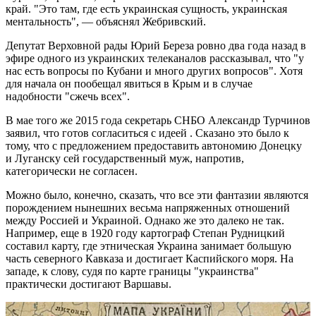
край. "Это там, где есть украинская сущность, украинская
ментальность", — объяснял Жебривский.
Депутат Верховной рады Юрий Береза ровно два года назад в
эфире одного из украинских телеканалов рассказывал, что "у
нас есть вопросы по Кубани и много других вопросов". Хотя
для начала он пообещал явиться в Крым и в случае
надобности "сжечь всех".
В мае того же 2015 года секретарь СНБО Александр Турчинов
заявил, что готов согласиться с идеей . Сказано это было к
тому, что с предложением предоставить автономию Донецку
и Луганску сей государственный муж, напротив,
категорически не согласен.
Можно было, конечно, сказать, что все эти фантазии являются
порождением нынешних весьма напряженных отношений
между Россией и Украиной. Однако же это далеко не так.
Например, еще в 1920 году картограф Степан Рудницкий
составил карту, где этническая Украина занимает большую
часть северного Кавказа и достигает Каспийского моря. На
западе, к слову, судя по карте границы "украинства"
практически достигают Варшавы.