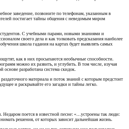
ебное заведение, позвоните по телефонам, указанным в
шателей постигает тайны общения с неведомым миром
ов-студентов. С учебными парами, новыми знаниями и
ссионалом своего дела и как толковать предсказания наиболее
обучения школа гадания на картах будет выявлять самых
ощутят, как в них просыпаются необычные способности.
ограмм можно их развить, и углубить. В том числе, изучая
ой основе разработана система скидок.
 раздаточного материала и поток знаний с которым предстоит
дущее и раскрывайте его загадки и тайны легко.
ди. Недаром поется в известной песне: «…устроены так люди:
инимать решения, от которых зависит дальнейшая жизнь.