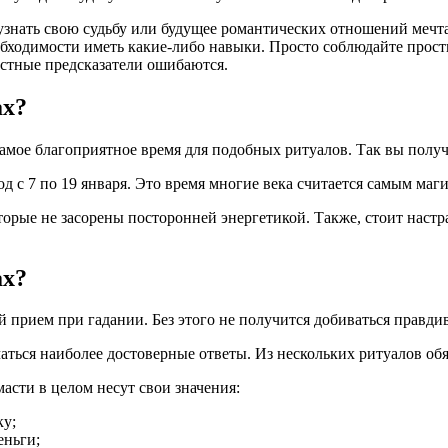
знать свою судьбу или будущее романтических отношений мечтае
еобходимости иметь какие-либо навыки. Просто соблюдайте прост
вестные предсказатели ошибаются.
ах?
самое благоприятное время для подобных ритуалов. Так вы получ
иод с 7 по 19 января. Это время многие века считается самым маг
торые не засорены посторонней энергетикой. Также, стоит настра
ах?
й прием при гадании. Без этого не получится добиваться правдив
ться наиболее достоверные ответы. Из нескольких ритуалов обя
масти в целом несут свои значения:
ку;
еньги;