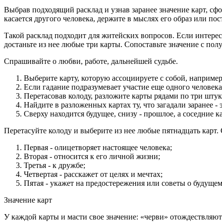
Выбрав подходящий расклад и узнав заранее значение карт, сф
касается другого человека, держите в мыслях его образ или по
Такой расклад подходит для житейских вопросов. Если интерес
достаньте из нее любые три карты. Сопоставьте значение с полу
Спрашивайте о любви, работе, дальнейшей судьбе.
Выберите карту, которую ассоциируете с собой, например
Если гадание подразумевает участие еще одного человека,
Перетасовав колоду, разложите карты рядами по три штук
Найдите в разложенных картах ту, что загадали заранее - 
Сверху находится будущее, снизу - прошлое, а соседние 
Перетасуйте колоду и выберите из нее любые пятнадцать карт. 
Первая - олицетворяет настоящее человека;
Вторая - относится к его личной жизни;
Третья - к дружбе;
Четвертая - расскажет от целях и мечтах;
Пятая - укажет на предостережения или советы о будущем
Значение карт
У каждой карты и масти свое значение: «черви» отождествляют 