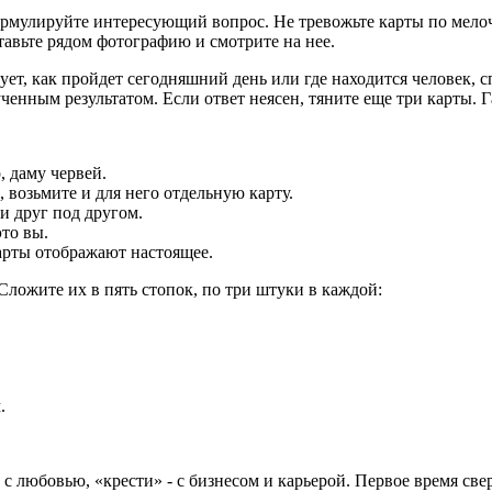
ормулируйте интересующий вопрос. Не тревожьте карты по мелоч
ставьте рядом фотографию и смотрите на нее.
ует, как пройдет сегодняшний день или где находится человек, с
ченным результатом. Если ответ неясен, тяните еще три карты. Га
, даму червей.
 возьмите и для него отдельную карту.
и друг под другом.
это вы.
карты отображают настоящее.
Сложите их в пять стопок, по три штуки в каждой:
.
с любовью, «крести» - с бизнесом и карьерой. Первое время све