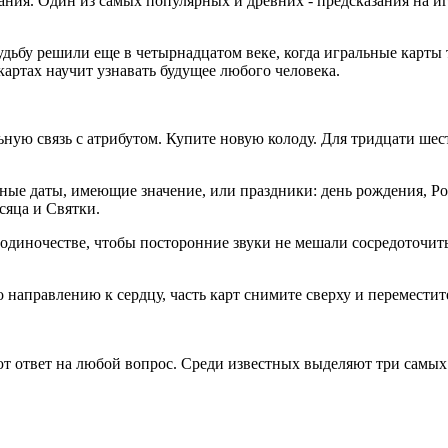
ия. Один из самых популярных и древних - предсказания на игр
дьбу решили еще в четырнадцатом веке, когда игральные карты 
картах научит узнавать будущее любого человека.
ную связь с атрибутом. Купите новую колоду. Для тридцати шест
ные даты, имеющие значение, или праздники: день рождения, Ро
сяца и Святки.
 одиночестве, чтобы посторонние звуки не мешали сосредоточитьс
 направлению к сердцу, часть карт снимите сверху и переместите 
т ответ на любой вопрос. Среди известных выделяют три самых