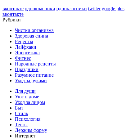
вконтакте
однокласники
однокласники
twitter
google plus
вконтакте
Рубрики
Чистки организма
Здоровая спина
Рецепты
Лайфхаки
Энергетика
Фитнес
Народные рецепты
Праздники
Разумное питание
Уход за руками
Для души
Уют в доме
Уход за лицом
Быт
Стиль
Психология
Тесты
Держим форму
Интернет