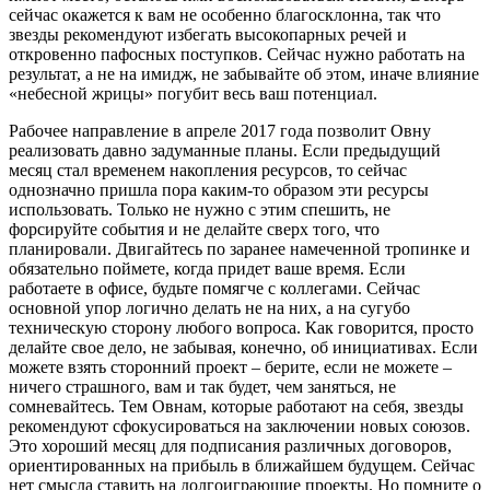
сейчас окажется к вам не особенно благосклонна, так что
звезды рекомендуют избегать высокопарных речей и
откровенно пафосных поступков. Сейчас нужно работать на
результат, а не на имидж, не забывайте об этом, иначе влияние
«небесной жрицы» погубит весь ваш потенциал.
Рабочее направление в апреле 2017 года позволит Овну
реализовать давно задуманные планы. Если предыдущий
месяц стал временем накопления ресурсов, то сейчас
однозначно пришла пора каким-то образом эти ресурсы
использовать. Только не нужно с этим спешить, не
форсируйте события и не делайте сверх того, что
планировали. Двигайтесь по заранее намеченной тропинке и
обязательно поймете, когда придет ваше время. Если
работаете в офисе, будьте помягче с коллегами. Сейчас
основной упор логично делать не на них, а на сугубо
техническую сторону любого вопроса. Как говорится, просто
делайте свое дело, не забывая, конечно, об инициативах. Если
можете взять сторонний проект – берите, если не можете –
ничего страшного, вам и так будет, чем заняться, не
сомневайтесь. Тем Овнам, которые работают на себя, звезды
рекомендуют сфокусироваться на заключении новых союзов.
Это хороший месяц для подписания различных договоров,
ориентированных на прибыль в ближайшем будущем. Сейчас
нет смысла ставить на долгоиграющие проекты. Но помните о