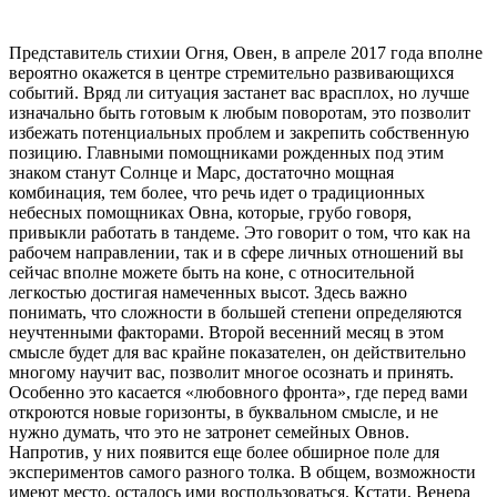
Представитель стихии Огня, Овен, в апреле 2017 года вполне
вероятно окажется в центре стремительно развивающихся
событий. Вряд ли ситуация застанет вас врасплох, но лучше
изначально быть готовым к любым поворотам, это позволит
избежать потенциальных проблем и закрепить собственную
позицию. Главными помощниками рожденных под этим
знаком станут Солнце и Марс, достаточно мощная
комбинация, тем более, что речь идет о традиционных
небесных помощниках Овна, которые, грубо говоря,
привыкли работать в тандеме. Это говорит о том, что как на
рабочем направлении, так и в сфере личных отношений вы
сейчас вполне можете быть на коне, с относительной
легкостью достигая намеченных высот. Здесь важно
понимать, что сложности в большей степени определяются
неучтенными факторами. Второй весенний месяц в этом
смысле будет для вас крайне показателен, он действительно
многому научит вас, позволит многое осознать и принять.
Особенно это касается «любовного фронта», где перед вами
откроются новые горизонты, в буквальном смысле, и не
нужно думать, что это не затронет семейных Овнов.
Напротив, у них появится еще более обширное поле для
экспериментов самого разного толка. В общем, возможности
имеют место, осталось ими воспользоваться. Кстати, Венера