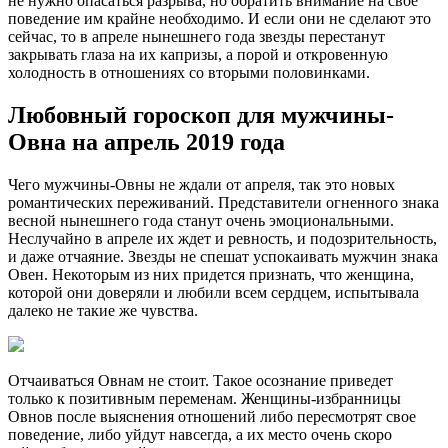
не нужно опасаться разрыва, но обратить внимание на свое
поведение им крайне необходимо. И если они не сделают это
сейчас, то в апреле нынешнего года звезды перестанут
закрывать глаза на их капризы, а порой и откровенную
холодность в отношениях со вторыми половинками.
Любовный гороскоп для мужчины-
Овна на апрель 2019 года
Чего мужчины-Овны не ждали от апреля, так это новых
романтических переживаний. Представители огненного знака
весной нынешнего года станут очень эмоциональными.
Неслучайно в апреле их ждет и ревность, и подозрительность,
и даже отчаяние. Звезды не спешат успокаивать мужчин знака
Овен. Некоторым из них придется признать, что женщина,
которой они доверяли и любили всем сердцем, испытывала
далеко не такие же чувства.
Отчаиваться Овнам не стоит. Такое осознание приведет
только к позитивным переменам. Женщины-избранницы
Овнов после выяснения отношений либо пересмотрят свое
поведение, либо уйдут навсегда, а их место очень скоро