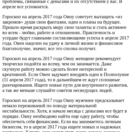
проблемы, связанные с деньгами и их отсутствием у вас. В
апреле все успокоится.
Гороскоп на апрель 2017 года Овну советует вытащить «из
закромов» души свои фантазии, идеи и планы на будущее.
Пришло время раскрыть миру свои таланты и стать активнее
во всем - любви, работе и отношениях. Практичность и
усердие будут главными составляющими успеха в апреле 2017
года. Овен нацелен на удачу в личной жизни и финансовое
благополучие, значит, все это сполна получит.
Гороскоп на апрель 2017 года Овну женщине рекомендует
творчески подойти ко всему, чем он занимается. Даже
скучную работу можно сделать более интересной и
креативной. Если Овен задумает внедрять идеи в Полнолуние
(11 апреля 2017 года), то в дальнейшем ее ждут сплошные
разочарования. Ищите новые пути для внутреннего развития,
а так же меньше слушайте советов несведущих людей.
Гороскоп на апрель 2017 года Овну мужчине предсказывает
немало переживаний по поводу материальной
нестабильности. Хотя, в начале месяца с деньгами все будет в
порядке. Овну необходимо найти еще одну работу, чтобы
обеспечить себя финансами. Если вы занимаетесь личным
бизнесом, то в апреле 2017 года ищите новых и надежных