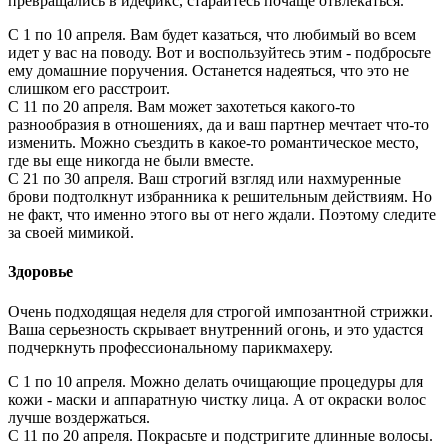
превращались в идефикс, старайтесь почаще отвлекаться.
С 1 по 10 апреля. Вам будет казаться, что любимый во всем
идет у вас на поводу. Вот и воспользуйтесь этим - подбросьте
ему домашние поручения. Останется надеяться, что это не
слишком его расстроит.
С 11 по 20 апреля. Вам может захотеться какого-то
разнообразия в отношениях, да и ваш партнер мечтает что-то
изменить. Можно съездить в какое-то романтическое место,
где вы еще никогда не были вместе.
С 21 по 30 апреля. Ваш строгий взгляд или нахмуренные
брови подтолкнут избранника к решительным действиям. Но
не факт, что именно этого вы от него ждали. Поэтому следите
за своей мимикой.
Здоровье
Очень подходящая неделя для строгой импозантной стрижки.
Ваша серьезность скрывает внутренний огонь, и это удастся
подчеркнуть профессиональному парикмахеру.
С 1 по 10 апреля. Можно делать очищающие процедуры для
кожи - маски и аппаратную чистку лица. А от окраски волос
лучше воздержаться.
С 11 по 20 апреля. Покрасьте и подстригите длинные волосы.