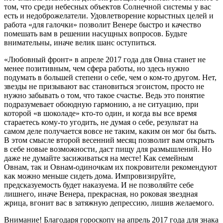
том, что среди небесных объектов Солнечной системы у вас
есть и недоброжелатели. Удовлетворение корыстных целей и
работа «для галочки» позволит Венере быстро и качество
помешать вам в решении насущных вопросов. Будьте
внимательны, иначе велик шанс оступиться.
«Любовный фронт» в апреле 2017 года для Овна станет не
менее позитивным, чем сфера работы, но здесь нужно
подумать в большей степени о себе, чем о ком-то другом. Нет,
звезды не призывают вас становиться эгоистом, просто не
нужно забывать о том, что такое счастье. Ведь это понятие
подразумевает обоюдную гармонию, а не ситуацию, при
которой «в шоколаде» кто-то один, и когда вы все время
стараетесь кому-то угодить, не думая о себе, результат на
самом деле получается вовсе не таким, каким он мог бы быть.
В этом смысле второй весенний месяц позволит вам открыть
в себе новые возможности, даст пищу для размышлений. Но
даже не думайте засиживаться на месте! Как семейным
Овнам, так и Овнам-одиночкам их покровители рекомендуют
как можно меньше сидеть дома. Импровизируйте,
предсказуемость будет наказуема. И не позволяйте себе
лишнего, иначе Венера, прекрасная, но роковая звездная
жрица, вгонит вас в затяжную депрессию, лишив желаемого.
Внимание! Благодаря гороскопу на апрель 2017 года для знака