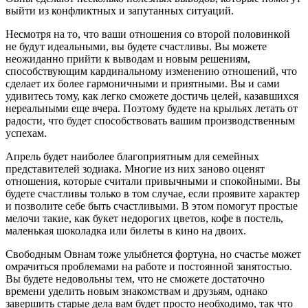
выйти из конфликтных и запутанных ситуаций.
Несмотря на то, что ваши отношения со второй половинкой
не будут идеальными, вы будете счастливы. Вы можете
неожиданно прийти к выводам и новым решениям,
способствующим кардинальному изменению отношений, что
сделает их более гармоничными и приятными. Вы и сами
удивитесь тому, как легко сможете достичь целей, казавшихся
нереальными еще вчера. Поэтому будете на крыльях летать от
радости, что будет способствовать вашим производственным
успехам.
Апрель будет наиболее благоприятным для семейных
представителей зодиака. Многие из них заново оценят
отношения, которые считали привычными и спокойными. Вы
будете счастливы только в том случае, если проявите характер
и позволите себе быть счастливыми. В этом помогут простые
мелочи такие, как букет недорогих цветов, кофе в постель,
маленькая шоколадка или билеты в кино на двоих.
Свободным Овнам тоже улыбнется фортуна, но счастье может
омрачиться проблемами на работе и постоянной занятостью.
Вы будете недовольны тем, что не сможете достаточно
времени уделить новым знакомствам и друзьям, однако
завершить старые дела вам будет просто необходимо, так что