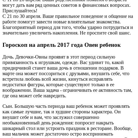
могут дать вам ряд ценных советов в финансовых вопросах.
Прислушайтесь!
С 21 по 30 апреля. Ваше правильное поведение и общение на
работе помогут завести новые влиятельные знакомства.
Благоприятный период для того, чтобы ударно потрудиться и
значительно увеличить накопления. Не проспите свой шанс.
Гороскоп на апрель 2017 года Овен ребенок
Дочь. Девочки-Овны проявят в этот период сильную
привязанность к игрушкам, одежде. Вас удивит то, какой
придирчивой станет ваша дочь в отношении подарков. В
марте она может поссориться с друзьями, внушить себе, что
встретила любовь всей жизни, кинуться исправлять
недостатки фигуры, которые существуют только в ее
воображении. Ваша задача - ограничивать ее активность там,
где она может себе навредить.
Сын. Большую часть периода ваш ребенок может проявлять
как самые лучшие, так и худшие стороны характера. Он
внушит себе и вам, что заслужил совершенно
необыкновенный день рождения: попросит накрыть
шикарный стол или устроить праздник в ресторане. Вообще,
ваш мальчик может достаточно остро воспринимать