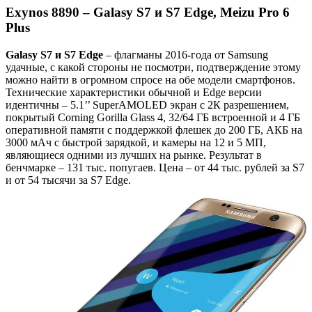
Exynos 8890 – Galasy S7 и S7 Edge, Meizu Pro 6
Plus
Galasy S7 и S7 Edge
– флагманы 2016-года от Samsung
удачные, с какой стороны не посмотри, подтверждение этому
можно найти в огромном спросе на обе модели смартфонов.
Технические характеристики обычной и Edge версии
идентичны – 5.1’’ SuperAMOLED экран с 2К разрешением,
покрытый Corning Gorilla Glass 4, 32/64 ГБ встроенной и 4 ГБ
оперативной памяти с поддержкой флешек до 200 ГБ, АКБ на
3000 мАч с быстрой зарядкой, и камеры на 12 и 5 МП,
являющиеся одними из лучших на рынке. Результат в
бенчмарке – 131 тыс. попугаев. Цена – от 44 тыс. рублей за S7
и от 54 тысячи за S7 Edge.