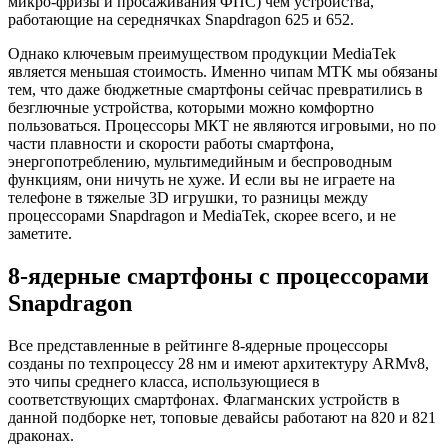
микро-фризы и просаживания ФПС) чем устройства,
работающие на середнячках Snapdragon 625 и 652.
Однако ключевым преимуществом продукции MediaTek
является меньшая стоимость. Именно чипам MTK мы обязаны
тем, что даже бюджетные смартфоны сейчас превратились в
безглючные устройства, которыми можно комфортно
пользоваться. Процессоры МКТ не являются игровыми, но по
части плавности и скорости работы смартфона,
энергопотреблению, мультимедийным и беспроводным
функциям, они ничуть не хуже. И если вы не играете на
телефоне в тяжелые 3D игрушки, то разницы между
процессорами Snapdragon и MediaTek, скорее всего, и не
заметите.
8-ядерные смартфоны с процессорами
Snapdragon
Все представленные в рейтинге 8-ядерные процессоры
созданы по техпроцессу 28 нм и имеют архитектуру ARMv8,
это чипы среднего класса, использующиеся в
соответствующих смартфонах. Флагманских устройств в
данной подборке нет, топовые девайсы работают на 820 и 821
драконах.