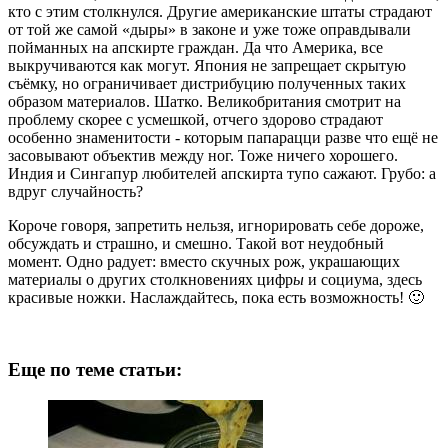
кто с этим столкнулся. Другие американские штаты страдают
от той же самой «дыры» в законе и уже тоже оправдывали
пойманных на апскирте граждан. Да что Америка, все
выкручиваются как могут. Япония не запрещает скрытую
съёмку, но ограничивает дистрибуцию полученных таких
образом материалов. Шатко. Великобритания смотрит на
проблему скорее с усмешкой, отчего здорово страдают
особенно знаменитости - которым папарацци разве что ещё не
засовывают объектив между ног. Тоже ничего хорошего.
Индия и Сингапур любителей апскирта тупо сажают. Грубо: а
вдруг случайность?
Короче говоря, запретить нельзя, игнорировать себе дороже,
обсуждать и страшно, и смешно. Такой вот неудобный
момент. Одно радует: вместо скучных рож, украшающих
материалы о других столкновениях цифр
ы
и социума, здесь
красивые ножки. Наслаждайтесь, пока есть возможность! 🙂
Еще по теме статьи: