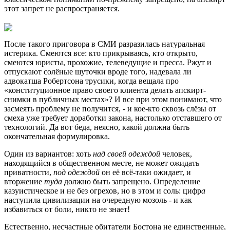
этот запрет не распространяется.
После такого приговора в СМИ разразилась натуральная
истерика. Смеются все: кто прикрываясь, кто открыто,
смеются юристы, прохожие, телеведущие и пресса. Ржут и
отпускают солёные шуточки вроде того, надевала ли
адвокатша Робертсона трусики, когда вещала про
«конституционное право своего клиента делать апскирт-
снимки в публичных местах»? И все при этом понимают, что
засмеять проблему не получится, - и кое-кто сквозь слёзы от
смеха уже требует доработки закона, настолько отставшего от
технологий. Да вот беда, неясно, какой должна быть
окончательная формулировка.
Один из вариантов: хоть
над своей одеждой
человек,
находящийся в общественном месте, не может ожидать
приватности,
под одеждой
он её всё-таки ожидает, и
вторжение
туда
должно быть запрещено. Определение
казуистическое и не без огрехов, но в этом и соль: цифр
а
наступила цивилизации на очередную мозоль - и как
избавиться от боли, никто не знает!
Естественно, несчастные обитатели Бостона не единственные,