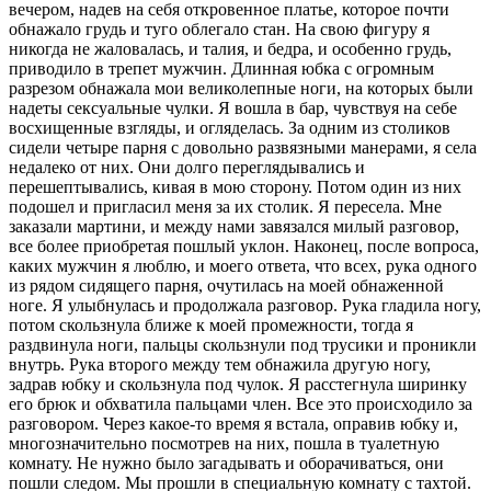
вечером, надев на себя откровенное платье, которое почти
обнажало грудь и туго облегало стан. На свою фигуру я
никогда не жаловалась, и талия, и бедра, и особенно грудь,
приводило в трепет мужчин. Длинная юбка с огромным
разрезом обнажала мои великолепные ноги, на которых были
надеты сексуальные чулки. Я вошла в бар, чувствуя на себе
восхищенные взгляды, и огляделась. За одним из столиков
сидели четыре парня с довольно развязными манерами, я села
недалеко от них. Они долго переглядывались и
перешептывались, кивая в мою сторону. Потом один из них
подошел и пригласил меня за их столик. Я пересела. Мне
заказали мартини, и между нами завязался милый разговор,
все более приобретая пошлый уклон. Наконец, после вопроса,
каких мужчин я люблю, и моего ответа, что всех, рука одного
из рядом сидящего парня, очутилась на моей обнаженной
ноге. Я улыбнулась и продолжала разговор. Рука гладила ногу,
потом скользнула ближе к моей промежности, тогда я
раздвинула ноги, пальцы скользнули под трусики и проникли
внутрь. Рука второго между тем обнажила другую ногу,
задрав юбку и скользнула под чулок. Я расстегнула ширинку
его брюк и обхватила пальцами член. Все это происходило за
разговором. Через какое-то время я встала, оправив юбку и,
многозначительно посмотрев на них, пошла в туалетную
комнату. Не нужно было загадывать и оборачиваться, они
пошли следом. Мы прошли в специальную комнату с тахтой.