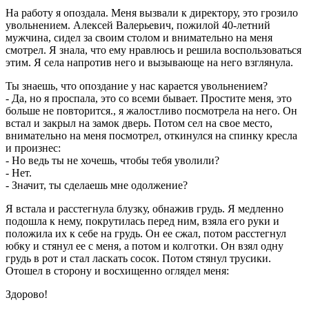
На работу я опоздала. Меня вызвали к директору, это грозило
увольнением. Алексей Валерьевич, пожилой 40-летний
мужчина, сидел за своим столом и внимательно на меня
смотрел. Я знала, что ему нравлюсь и решила воспользоваться
этим. Я села напротив него и вызывающе на него взглянула.
Ты знаешь, что опоздание у нас карается увольнением?
- Да, но я проспала, это со всеми бывает. Простите меня, это
больше не повторится., я жалостливо посмотрела на него. Он
встал и закрыл на замок дверь. Потом сел на свое место,
внимательно на меня посмотрел, откинулся на спинку кресла
и произнес:
- Но ведь ты не хочешь, чтобы тебя уволили?
- Нет.
- Значит, ты сделаешь мне одолжение?
Я встала и расстегнула блузку, обнажив грудь. Я медленно
подошла к нему, покрутилась перед ним, взяла его руки и
положила их к себе на грудь. Он ее сжал, потом расстегнул
юбку и стянул ее с меня, а потом и колготки. Он взял одну
грудь в рот и стал ласкать сосок. Потом стянул трусики.
Отошел в сторону и восхищенно оглядел меня:
Здорово!