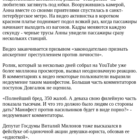
любителях заглянуть под юбки. Вооружившись камерой,
Анна вместе со своими приятелями спустилась в санкт-
петербургское метро. На видео активистка в коротком
красном платье поднимает подол всякий раз, когда пассажиры
начинают выходить из вагонов. Кадры меняются каждую
секунду - черные трусы Анны увидели пассажиры сразу
нескольких станций.
Видео заканчивается призывом «законодательно признать
апскертинг преступлением против личности».
Ролик, который за несколько дней собрал на YouTube уже
более миллиона просмотров, вызвал неоднозначную реакцию.
В комментариях к видео некоторые пользователи выразили
недоумение таким манифестом. Большая часть комментаторов
поступок Довгалюк не оценила.
«Полнейший бред, 350 жалоб. А деваха свою филейную часть
показала тысячам. И что это должно было людям со стороны
дать? Манифест против насильников будет в виде порно?» -
недоумевают комментаторы.
Депутат Госдумы Виталий Милонов тоже высказался в
фейсбуке об одиночной акции девушки-юриста, обозвав ее
«идиоткой».