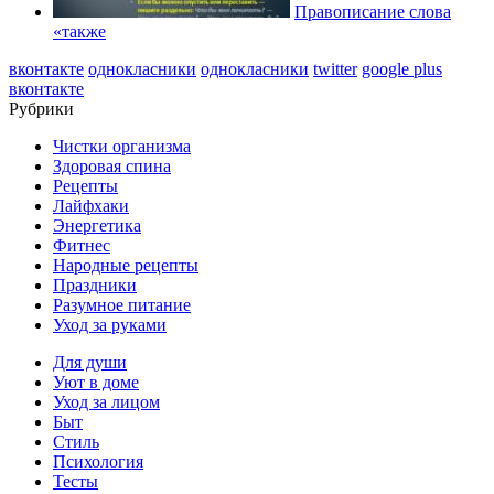
Правописание слова
«также
вконтакте
однокласники
однокласники
twitter
google plus
вконтакте
Рубрики
Чистки организма
Здоровая спина
Рецепты
Лайфхаки
Энергетика
Фитнес
Народные рецепты
Праздники
Разумное питание
Уход за руками
Для души
Уют в доме
Уход за лицом
Быт
Стиль
Психология
Тесты