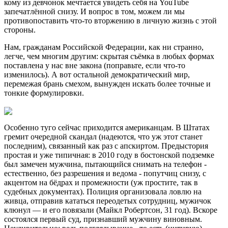
кому из девчонок мечтается увидеть себя на YouTube
запечатлённой снизу. И вопрос в том, можем ли мы
противопоставить что-то вторжению в личную жизнь с этой
стороны.
Нам, гражданам Российской Федерации, как ни странно,
легче, чем многим другим: скрытая съёмка в любых формах
поставлена у нас вне закона (поправьте, если что-то
изменилось). А вот остальной демократический мир,
перемежая брань смехом, вынужден искать более точные и
тонкие формулировки.
Особенно туго сейчас приходится американцам. В Штатах
гремит очередной скандал (надеются, что уж этот станет
последним), связанный как раз с апскиртом. Предыстория
простая и уже типичная: в 2010 году в бостонской подземке
был замечен мужчина, пытающийся снимать на телефон -
естественно, без разрешения и ведома - попутчиц снизу, с
акцентом на бёдрах и промежности (уж простите, так в
судебных документах). Полиция организовала ловлю на
живца, отправив кататься переодетых сотрудниц, мужичок
клюнул — и его повязали (Майкл Робертсон, 31 год). Вскоре
состоялся первый суд, признавший мужчину виновным.