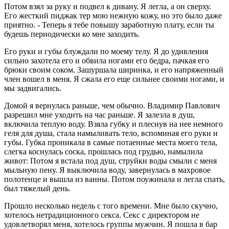
Потом взял за руку и подвел к дивану. Я легла, а он сверху.
Его жесткий пиджак тер мою нежную кожу, но это было даже
приятно. - Теперь я тебе повышу заработную плату, если ты
будешь периодически ко мне заходить.
Его руки и губы блуждали по моему телу. Я до удивления
сильно захотела его и обвила ногами его бедра, пачкая его
брюки своим соком. Зашуршала ширинка, и его напряженный
член вошел в меня. Я сжала его еще сильнее своими ногами, и
мы задвигались.
Домой я вернулась раньше, чем обычно. Владимир Павлович
разрешил мне уходить на час раньше. Я залезла в душ,
включила теплую воду. Взяла губку и плеснув на нее немного
геля для душа, стала намыливать тело, вспоминая его руки и
губы. Губка проникала в самые потаенные места моего тела,
слегка коснулась соска, прошлась под грудью, намылила
живот: Потом я встала под душ, струйки воды смыли с меня
мыльную пену. Я выключила воду, завернулась в махровое
полотенце и вышла из ванны. Потом поужинала и легла спать,
был тяжелый день.
Прошло несколько недель с того времени. Мне было скучно,
хотелось нетрадиционного секса. Секс с директором не
удовлетворял меня, хотелось группы мужчин. Я пошла в бар