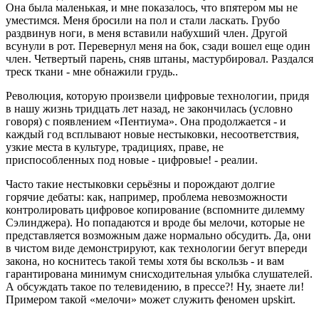
Она была маленькая, и мне показалось, что впятером мы не
уместимся. Меня бросили на пол и стали ласкать. Грубо
раздвинув ноги, в меня вставили набухший член. Другой
всунули в рот. Перевернул меня на бок, сзади вошел еще один
член. Четвертый парень, сняв штаны, мастурбировал. Раздался
треск ткани - мне обнажили грудь..
Революция, которую произвели цифровые технологии, придя
в нашу жизнь тридцать лет назад, не закончилась (условно
говоря) с появлением «Пентиума». Она продолжается - и
каждый год всплывают новые нестыковки, несоответствия,
узкие места в культуре, традициях, праве, не
приспособленных под новые - цифровые! - реалии.
Часто такие нестыковки серьёзны и порождают долгие
горячие дебаты: как, например, проблема невозможности
контролировать цифровое копирование (вспомните дилемму
Сэлинджера). Но попадаются и вроде бы мелочи, которые не
представляется возможным даже нормально обсудить. Да, они
в чистом виде демонстрируют, как технологии бегут впереди
закона, но коснитесь такой темы хотя бы вскользь - и вам
гарантирована минимум снисходительная улыбка слушателей.
А обсуждать такое по телевидению, в прессе?! Ну, знаете ли!
Примером такой «мелочи» может служить феномен upskirt.