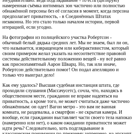
Неудивительно: ведь подглядывание - то есть (цитирую)
намеренная съёмка интимных зон частично или полностью
обнажённой персоны без её согласия в момент, когда персона
предполагает приватность, - в Соединённых Штатах
незаконна. Но это стало только началом истории, первой
итерацией, если угодно.
На фотографии из полицейского участка Робертсон -
обычный белый дядька средних лет. Мы не знаем, был ли он,
что называется, извращенцем или киберактивистом, который
своим примером желал указать на несоответствие правовой
системы действительному положению вещей - ну всё равно
как приснопамятный Аарон Шварц. Но, так или иначе,
Робертсон действительно помог! Он подал апелляцию и
только что выиграл дело!
Как ему удалось? Высшая судебная инстанция штата, где
проходили слушания (Массачусетс), сочла, что, находясь в
общественном месте, гражданин не вправе надеяться на
приватность, а кроме того, не может считаться даже частично
обнажённым: он одет! Вагон метро - это вам не ванная
комната, не раздевалка, а смартфон - не скрытая камера. И
вообще, если гражданин выставляет части своего тела напоказ
(намеренно или нет), о каком ожидании приватности может
идти речь? Следовательно, хоть подглядывание в
классическом понимании по-прежнему запрещено, на апскирт