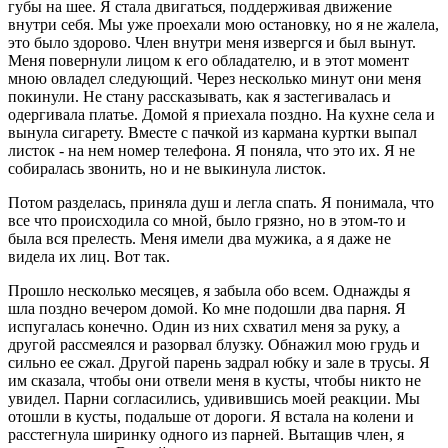
губы на шее. Я стала двигаться, поддерживая движение
внутри себя. Мы уже проехали мою остановку, но я не жалела,
это было здорово. Член внутри меня извергся и был вынут.
Меня повернули лицом к его обладателю, и в этот момент
мною овладел следующий. Через несколько минут они меня
покинули. Не стану рассказывать, как я застегивалась и
одергивала платье. Домой я приехала поздно. На кухне села и
вынула сигарету. Вместе с пачкой из кармана куртки выпал
листок - на нем номер телефона. Я поняла, что это их. Я не
собиралась звонить, но и не выкинула листок.
Потом разделась, приняла душ и легла спать. Я понимала, что
все что происходила со мной, было грязно, но в этом-то и
была вся прелесть. Меня имели два мужика, а я даже не
видела их лиц. Вот так.
Прошло несколько месяцев, я забыла обо всем. Однажды я
шла поздно вечером домой. Ко мне подошли два парня. Я
испугалась конечно. Один из них схватил меня за руку, а
другой рассмеялся и разорвал блузку. Обнажил мою грудь и
сильно ее сжал. Другой парень задрал юбку и зале в трусы. Я
им сказала, чтобы они отвели меня в кусты, чтобы никто не
увидел. Парни согласились, удивившись моей реакции. Мы
отошли в кусты, подальше от дороги. Я встала на колени и
расстегнула ширинку одного из парней. Вытащив член, я