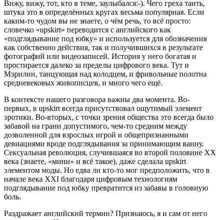
Вижу, вижу, тот, кто в теме, заулыбался:-). Чего греха таить,
штука это в определённых кругах весьма популярная. Если
каким-то чудом вы не знаете, о чём речь, то всё просто:
словечко «upskirt» переводится с английского как
«подглядывание под юбку» и используется для обозначения
как собственно действия, так и получившихся в результате
фотографий или видеозаписей. История у него богатая и
простирается далеко за пределы цифрового века. Тут и
Мэрилин, танцующая над колодцем, и фривольные полотна
средневековых живописцев, и много чего ещё.
В контексте нашего разговора важны два момента. Во-
первых, в upskirt всегда присутствовал ощутимый элемент
эротики. Во-вторых, с точки зрения общества это всегда было
забавой на грани допустимого, чем-то средним между
дозволенной для взрослых игрой и общепризнанными
девиациями вроде подглядывания за принимающим ванну.
Сексуальная революция, случившаяся во второй половине XX
века (знаете, «мини» и всё такое), даже сделала upskirt
элементом моды. Но едва ли кто-то мог предположить, что в
начале века XXI благодаря цифровым технологиям
подглядывание под юбку превратится из забавы в головную
боль.
Раздражает английский термин? Признаюсь, я и сам от него