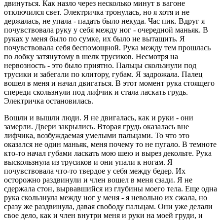
двинуться. Как назло через несколько минут в вагоне
отключился свет. Электричка тронулась, но я хотя и не
держалась, не упала - падать было некуда. Час пик. Вдруг я
почувствовала руку у себя между ног - очередной маньяк. В
руках у меня было по сумке, их было не вытащить. Я
почувствовала себя беспомощной. Рука между тем прошлась
по лобку затянутому в шелк трусиков. Несмотря на
нервозность - это было приятно. Пальцы скользнули под
трусики и забегали по клитору, губам. Я задрожала. Палец
вошел в меня и начал двигаться. В этот момент рука стоящего
спереди скользнули под лифчик и стала ласкать грудь.
Электричка остановилась.
Вошли и вышли люди. Я не двигалась, как и руки - они
замерли. Двери закрылись. Вторая грудь оказалась вне
лифчика, возбуждаемая умелыми пальцами. То что это
оказался не один маньяк, меня почему то не пугало. В темноте
кто-то начал губами ласкать мою шею и вырез декольте. Рука
выскользнула из трусиков и они упали к ногам. Я
почувствовала что-то твердое у себя между бедер. Их
осторожно раздвинули и член вошел в меня сзади. Я не
сдержала стон, вырвавшийся из глубины моего тела. Еще одна
рука скользнула между ног у меня - я невольно их сжала, но
сразу же раздвинула, давая свободу пальцам. Они уже делали
свое дело, как и член внутри меня и руки на моей груди, и