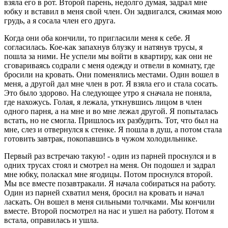
взяла его в рот. Второй парень, недолго думая, задрал мне
юбку и вставил в меня свой член. Он задвигался, сжимая мою
грудь, а я сосала член его друга.
Когда они оба кончили, то пригласили меня к себе. Я
согласилась. Кое-как запахнув блузку и натянув трусы, я
пошла за ними. Не успели мы войти в квартиру, как они не
сговариваясь содрали с меня одежду и отвели в комнату, где
бросили на кровать. Они поменялись местами. Один вошел в
меня, а другой дал мне член в рот. Я взяла его и стала сосать.
Это было здорово. На следующее утро я сначала не поняла,
где нахожусь. Голая, я лежала, уткнувшись лицом в член
одного парня, а на мне и во мне лежал другой. Я попыталась
встать, но не смогла. Пришлось их разбудить. Тот, что был на
мне, слез и отвернулся к стенке. Я пошла в душ, а потом стала
готовить завтрак, покопавшись в чужом холодильнике.
Первый раз встречаю такую! - один из парней проснулся и в
одних трусах стоял и смотрел на меня. Он подошел и задрал
мне юбку, поласкал мне ягодицы. Потом проснулся второй.
Мы все вместе позавтракали. Я начала собираться на работу.
Один из парней схватил меня, бросил на кровать и начал
ласкать. Он вошел в меня сильными толчками. Мы кончили
вместе. Второй посмотрел на нас и ушел на работу. Потом я
встала, оправилась и ушла.