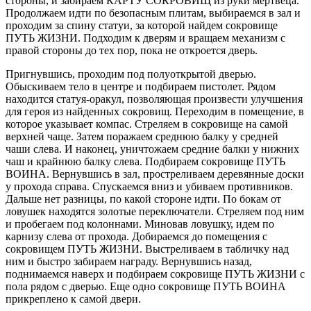
стороны, и забираем КАРТУ СОКРОВИЩ из руки мертвеца.
Продолжаем идти по безопасным плитам, выбираемся в зал и
проходим за спину статуи, за которой найдем сокровище
ПУТЬ ЖИЗНИ. Подходим к дверям и вращаем механизм с
правой стороны до тех пор, пока не откроется дверь.
Пригнувшись, проходим под полуоткрытой дверью.
Обыскиваем тело в центре и подбираем пистолет. Рядом
находится статуя-оракул, позволяющая произвести улучшения
для героя из найденных сокровищ. Переходим в помещение, в
которое указывает компас. Стреляем в сокровище на самой
верхней чаще. Затем поражаем среднюю балку у средней
чаши слева. И наконец, уничтожаем средние балки у нижних
чаш и крайнюю балку слева. Подбираем сокровище ПУТЬ
ВОИНА. Вернувшись в зал, простреливаем деревянные доски
у прохода справа. Спускаемся вниз и убиваем противников.
Дальше нет разницы, по какой стороне идти. По бокам от
ловушек находятся золотые переключатели. Стреляем под ним
и пробегаем под колоннами. Миновав ловушку, идем по
карнизу слева от прохода. Добираемся до помещения с
сокровищем ПУТЬ ЖИЗНИ. Выстреливаем в табличку над
ним и быстро забираем награду. Вернувшись назад,
поднимаемся наверх и подбираем сокровище ПУТЬ ЖИЗНИ с
пола рядом с дверью. Еще одно сокровище ПУТЬ ВОИНА
прикреплено к самой двери.