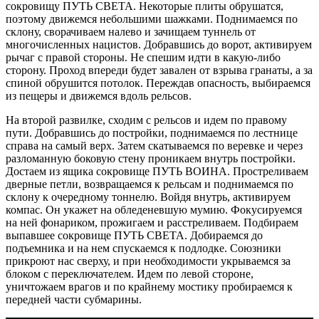
сокровищу ПУТЬ СВЕТА. Некоторые плиты обрушатся,
поэтому движемся небольшими шажками. Поднимаемся по
склону, сворачиваем налево и зачищаем туннель от
многочисленных нацистов. Добравшись до ворот, активируем
рычаг с правой стороны. Не спешим идти в какую-либо
сторону. Проход впереди будет завален от взрыва гранаты, а за
спиной обрушится потолок. Переждав опасность, выбираемся
из пещеры и движемся вдоль рельсов.
На второй развилке, сходим с рельсов и идем по правому
пути. Добравшись до постройки, поднимаемся по лестнице
справа на самый верх. Затем скатываемся по веревке и через
разломанную боковую стену проникаем внутрь постройки.
Достаем из ящика сокровище ПУТЬ ВОИНА. Простреливаем
дверные петли, возвращаемся к рельсам и поднимаемся по
склону к очередному тоннелю. Войдя внутрь, активируем
компас. Он укажет на обледеневшую мумию. Фокусируемся
на ней фонариком, прожигаем и расстреливаем. Подбираем
выпавшее сокровище ПУТЬ СВЕТА. Добираемся до
подъемника и на нем спускаемся к подлодке. Союзники
прикроют нас сверху, и при необходимости укрываемся за
блоком с переключателем. Идем по левой стороне,
уничтожаем врагов и по крайнему мостику пробираемся к
передней части субмарины.