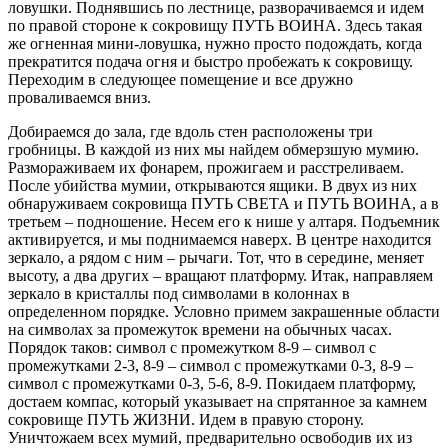
ловушки. Поднявшись по лестнице, разворачиваемся и идем
по правой стороне к сокровищу ПУТЬ ВОИНА. Здесь такая
же огненная мини-ловушка, нужно просто подождать, когда
прекратится подача огня и быстро пробежать к сокровищу.
Переходим в следующее помещение и все дружно
проваливаемся вниз.
Добираемся до зала, где вдоль стен расположены три
гробницы. В каждой из них мы найдем обмерзшую мумию.
Размораживаем их фонарем, прожигаем и расстреливаем.
После убийства мумии, открываются ящики. В двух из них
обнаруживаем сокровища ПУТЬ СВЕТА и ПУТЬ ВОИНА, а в
третьем – подношение. Несем его к нише у алтаря. Подъемник
активируется, и мы поднимаемся наверх. В центре находится
зеркало, а рядом с ним – рычаги. Тот, что в середине, меняет
высоту, а два других – вращают платформу. Итак, направляем
зеркало в кристаллы под символами в колоннах в
определенном порядке. Условно примем закрашенные области
на символах за промежуток времени на обычных часах.
Порядок таков: символ с промежутком 8-9 – символ с
промежутками 2-3, 8-9 – символ с промежутками 0-3, 8-9 –
символ с промежутками 0-3, 5-6, 8-9. Покидаем платформу,
достаем компас, который указывает на спрятанное за камнем
сокровище ПУТЬ ЖИЗНИ. Идем в правую сторону.
Уничтожаем всех мумий, предварительно освободив их из