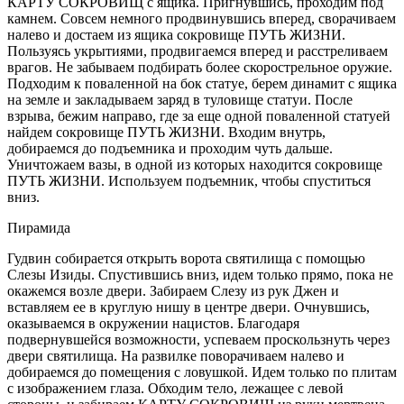
КАРТУ СОКРОВИЩ с ящика. Пригнувшись, проходим под
камнем. Совсем немного продвинувшись вперед, сворачиваем
налево и достаем из ящика сокровище ПУТЬ ЖИЗНИ.
Пользуясь укрытиями, продвигаемся вперед и расстреливаем
врагов. Не забываем подбирать более скорострельное оружие.
Подходим к поваленной на бок статуе, берем динамит с ящика
на земле и закладываем заряд в туловище статуи. После
взрыва, бежим направо, где за еще одной поваленной статуей
найдем сокровище ПУТЬ ЖИЗНИ. Входим внутрь,
добираемся до подъемника и проходим чуть дальше.
Уничтожаем вазы, в одной из которых находится сокровище
ПУТЬ ЖИЗНИ. Используем подъемник, чтобы спуститься
вниз.
Пирамида
Гудвин собирается открыть ворота святилища с помощью
Слезы Изиды. Спустившись вниз, идем только прямо, пока не
окажемся возле двери. Забираем Слезу из рук Джен и
вставляем ее в круглую нишу в центре двери. Очнувшись,
оказываемся в окружении нацистов. Благодаря
подвернувшейся возможности, успеваем проскользнуть через
двери святилища. На развилке поворачиваем налево и
добираемся до помещения с ловушкой. Идем только по плитам
с изображением глаза. Обходим тело, лежащее с левой