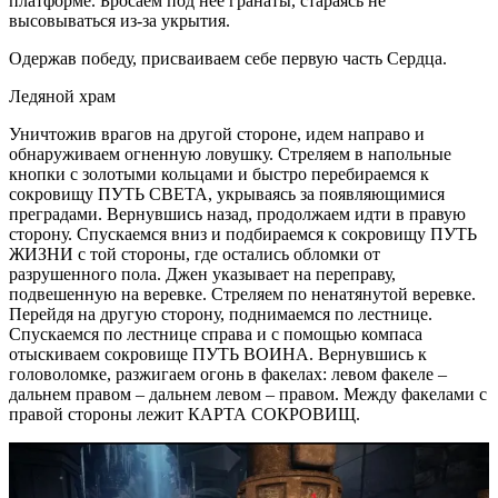
платформе. Бросаем под нее гранаты, стараясь не
высовываться из-за укрытия.
Одержав победу, присваиваем себе первую часть Сердца.
Ледяной храм
Уничтожив врагов на другой стороне, идем направо и
обнаруживаем огненную ловушку. Стреляем в напольные
кнопки с золотыми кольцами и быстро перебираемся к
сокровищу ПУТЬ СВЕТА, укрываясь за появляющимися
преградами. Вернувшись назад, продолжаем идти в правую
сторону. Спускаемся вниз и подбираемся к сокровищу ПУТЬ
ЖИЗНИ с той стороны, где остались обломки от
разрушенного пола. Джен указывает на переправу,
подвешенную на веревке. Стреляем по ненатянутой веревке.
Перейдя на другую сторону, поднимаемся по лестнице.
Спускаемся по лестнице справа и с помощью компаса
отыскиваем сокровище ПУТЬ ВОИНА. Вернувшись к
головоломке, разжигаем огонь в факелах: левом факеле –
дальнем правом – дальнем левом – правом. Между факелами с
правой стороны лежит КАРТА СОКРОВИЩ.