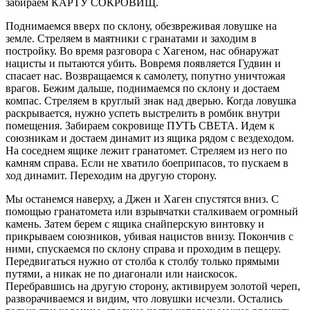
забираем КАРТУ СОКРОВИЩ.
Поднимаемся вверх по склону, обезвреживая ловушке на
земле. Стреляем в маятники с гранатами и заходим в
постройку. Во время разговора с Хагеном, нас обнаружат
нацисты и пытаются убить. Вовремя появляется Гудвин и
спасает нас. Возвращаемся к самолету, попутно уничтожая
врагов. Бежим дальше, поднимаемся по склону и достаем
компас. Стреляем в круглый знак над дверью. Когда ловушка
раскрывается, нужно успеть выстрелить в ромбик внутри
помещения. Забираем сокровище ПУТЬ СВЕТА. Идем к
союзникам и достаем динамит из ящика рядом с вездеходом.
На соседнем ящике лежит гранатомет. Стреляем из него по
камням справа. Если не хватило боеприпасов, то пускаем в
ход динамит. Переходим на другую сторону.
Мы останемся наверху, а Джен и Хаген спустятся вниз. С
помощью гранатомета или взрывчатки сталкиваем огромный
камень. Затем берем с ящика снайперскую винтовку и
прикрываем союзников, убивая нацистов внизу. Покончив с
ними, спускаемся по склону справа и проходим в пещеру.
Передвигаться нужно от столба к столбу только прямыми
путями, а никак не по диагонали или наискосок.
Перебравшись на другую сторону, активируем золотой череп,
разворачиваемся и видим, что ловушки исчезли. Остались