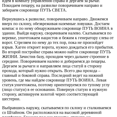
идем в комнату управления справа и дергаем за рычаг.
Покидаем пещеру, на развилке поворачиваем направо и
забираем сокровище ПУТЬ СВЕТА.
Вернувшись к развилке, поворачиваем направо. Движемся
вверх по склону, обезвреживая наземные ловушки. Достаем
компас и по нему обнаруживаем сокровище ПУТЬ ВОИНА в
здании. Выйдя наружу, сворачиваем налево. Скатываемся по
веревке, уничтожаем нацистов и бежим к генератору слева от
ворот. Стреляем по нему до тех пор, пока не произойдет
взрыв. Хаген откроет ворота, нужно дождаться его прибытия.
Во второй постройке справа можно найти сокровище ПУТЬ
ЖИЗНИ. Зачистив базу, проходим через дальнее строение в
середине. Поворачиваем налево и добираемся до пещеры.
Дергаем за рычаги и направляем лица статуй в сторону
прохода, который нужно открыть. Всего два прохода –
главный и боковой справа. Последний ведет на нижний
уровень, где мы найдем сокровище ПУТЬ ВОИНА. Левая
статуя уничтожена, поэтому ориентируемся по тупому углу
(лицо статуи) в ее основании. Повернув статую в нужную
сторону, активируем золотой череп соответствующей
шестерни.
Выбравшись наружу, скатываемся по склону и сталкиваемся
со Штайном. Он расположился на высокой деревянной