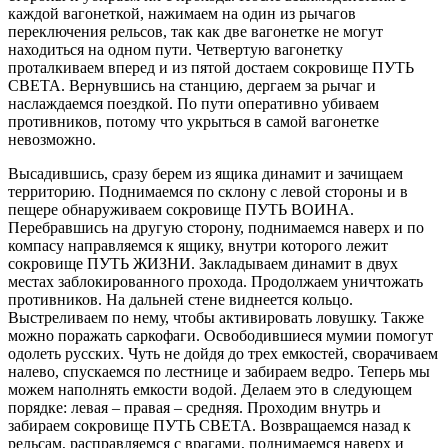
каждой вагонеткой, нажимаем на один из рычагов
переключения рельсов, так как две вагонетке не могут
находиться на одном пути. Четвертую вагонетку
проталкиваем вперед и из пятой достаем сокровище ПУТЬ
СВЕТА. Вернувшись на станцию, дергаем за рычаг и
наслаждаемся поездкой. По пути оперативно убиваем
противников, потому что укрыться в самой вагонетке
невозможно.
Высадившись, сразу берем из ящика динамит и зачищаем
территорию. Поднимаемся по склону с левой стороны и в
пещере обнаруживаем сокровище ПУТЬ ВОИНА.
Перебравшись на другую сторону, поднимаемся наверх и по
компасу направляемся к ящику, внутри которого лежит
сокровище ПУТЬ ЖИЗНИ. Закладываем динамит в двух
местах заблокированного прохода. Продолжаем уничтожать
противников. На дальней стене виднеется кольцо.
Выстреливаем по нему, чтобы активировать ловушку. Также
можно поражать саркофаги. Освободившиеся мумии помогут
одолеть русских. Чуть не дойдя до трех емкостей, сворачиваем
налево, спускаемся по лестнице и забираем ведро. Теперь мы
можем наполнять емкости водой. Делаем это в следующем
порядке: левая – правая – средняя. Проходим внутрь и
забираем сокровище ПУТЬ СВЕТА. Возвращаемся назад к
рельсам, расправляемся с врагами, поднимаемся наверх и