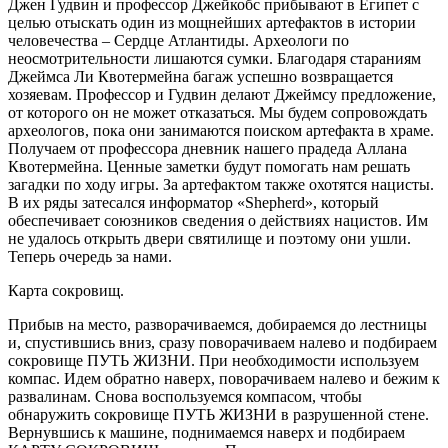
Джен Гудвин и профессор Джейкобс прибывают в Египет с
целью отыскать один из мощнейших артефактов в истории
человечества – Сердце Атлантиды. Археологи по
неосмотрительности лишаются сумки. Благодаря стараниям
Джеймса Ли Квотермейна багаж успешно возвращается
хозяевам. Профессор и Гудвин делают Джеймсу предложение,
от которого он не может отказаться. Мы будем сопровождать
археологов, пока они занимаются поиском артефакта в храме.
Получаем от профессора дневник нашего прадеда Аллана
Квотермейна. Ценные заметки будут помогать нам решать
загадки по ходу игры. За артефактом также охотятся нацисты.
В их ряды затесался информатор «Shepherd», который
обеспечивает союзников сведения о действиях нацистов. Им
не удалось открыть двери святилище и поэтому они ушли.
Теперь очередь за нами.
Карта сокровищ.
Прибыв на место, разворачиваемся, добираемся до лестницы
и, спустившись вниз, сразу поворачиваем налево и подбираем
сокровище ПУТЬ ЖИЗНИ. При необходимости используем
компас. Идем обратно наверх, поворачиваем налево и бежим к
развалинам. Снова воспользуемся компасом, чтобы
обнаружить сокровище ПУТЬ ЖИЗНИ в разрушенной стене.
Вернувшись к машине, поднимаемся наверх и подбираем