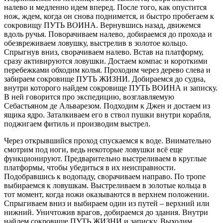
налево и медленно идем вперед. После того, как опустится
нож, ждем, когда он снова поднимется, и быстро пробегаем к
сокровищу ПУТЬ ВОИНА. Вернувшись назад, движемся
вдоль ручья. Поворачиваем налево, добираемся до прохода и
обезвреживаем ловушку, выстрелив в золотое кольцо.
Спрыгнув вниз, сворачиваем налево. Встав на платформу,
сразу активируются ловушки. Достаем компас и короткими
перебежками обходим колья. Проходим через дерево слева и
забираем сокровище ПУТЬ ЖИЗНИ. Добираемся до судна,
внутри которого найдем сокровище ПУТЬ ВОИНА и записку.
В ней говорится про экспедицию, возглавляемую
Себастьяном де Альварезом. Подходим к Джен и достаем из
ящика ядро. Заталкиваем его в ствол пушки внутри корабля,
поджигаем фитиль и производим выстрел.
Через открывшийся проход спускаемся к воде. Внимательно
смотрим под ноги, ведь некоторые ловушки всё еще
функционируют. Предварительно выстреливаем в круглые
платформы, чтобы убедиться в их неисправности.
Подобравшись к водопаду, сворачиваем направо. По тропе
выбираемся к ловушкам. Выстреливаем в золотые кольца в
тот момент, когда ножи оказываются в верхнем положении.
Спрыгиваем вниз и выбираем один из путей – верхний или
нижний. Уничтожив врагов, добираемся до здания. Внутри
найдем сокровище ПУТЬ ЖИЗНИ и записку. Выходим