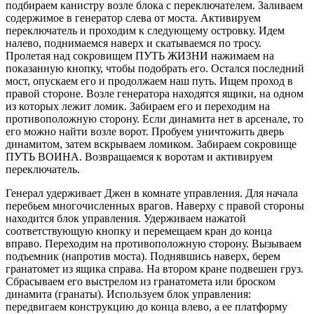
подбираем канистру возле блока с переключателем. Заливаем
содержимое в генератор слева от моста. Активируем
переключатель и проходим к следующему островку. Идем
налево, поднимаемся наверх и скатываемся по тросу.
Пролетая над сокровищем ПУТЬ ЖИЗНИ нажимаем на
показанную кнопку, чтобы подобрать его. Остался последний
мост, опускаем его и продолжаем наш путь. Ищем проход в
правой стороне. Возле генератора находятся ящики, на одном
из которых лежит ломик. Забираем его и переходим на
противоположную сторону. Если динамита нет в арсенале, то
его можно найти возле ворот. Пробуем уничтожить дверь
динамитом, затем вскрываем ломиком. Забираем сокровище
ПУТЬ ВОИНА. Возвращаемся к воротам и активируем
переключатель.
Генерал удерживает Джен в комнате управления. Для начала
перебьем многочисленных врагов. Наверху с правой стороны
находится блок управления. Удерживаем нажатой
соответствующую кнопку и перемещаем кран до конца
вправо. Переходим на противоположную сторону. Вызываем
подъемник (напротив моста). Поднявшись наверх, берем
гранатомет из ящика справа. На втором кране подвешен груз.
Сбрасываем его выстрелом из гранатомета или броском
динамита (гранаты). Используем блок управления:
передвигаем конструкцию до конца влево, а ее платформу