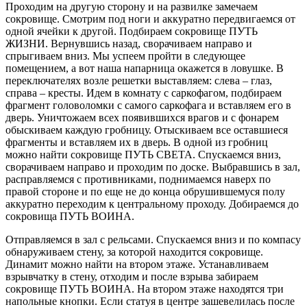
Проходим на другую сторону и на развилке замечаем
сокровище. Смотрим под ноги и аккуратно передвигаемся от
одной ячейки к другой. Подбираем сокровище ПУТЬ
ЖИЗНИ. Вернувшись назад, сворачиваем направо и
спрыгиваем вниз. Мы успеем пройти в следующее
помещением, а вот наша напарница окажется в ловушке. В
переключателях возле решетки выставляем: слева – глаз,
справа – кресты. Идем в комнату с саркофагом, подбираем
фрагмент головоломки с самого саркофага и вставляем его в
дверь. Уничтожаем всех появившихся врагов и с фонарем
обыскиваем каждую гробницу. Отыскиваем все оставшиеся
фрагменты и вставляем их в дверь. В одной из гробниц
можно найти сокровище ПУТЬ СВЕТА. Спускаемся вниз,
сворачиваем направо и проходим по доске. Выбравшись в зал,
расправляемся с противниками, поднимаемся наверх по
правой стороне и по еще не до конца обрушившемуся полу
аккуратно переходим к центральному проходу. Добираемся до
сокровища ПУТЬ ВОИНА.
Отправляемся в зал с рельсами. Спускаемся вниз и по компасу
обнаруживаем стену, за которой находится сокровище.
Динамит можно найти на втором этаже. Устанавливаем
взрывчатку в стену, отходим и после взрыва забираем
сокровище ПУТЬ ВОИНА. На втором этаже находятся три
напольные кнопки. Если статуя в центре зашевелилась после