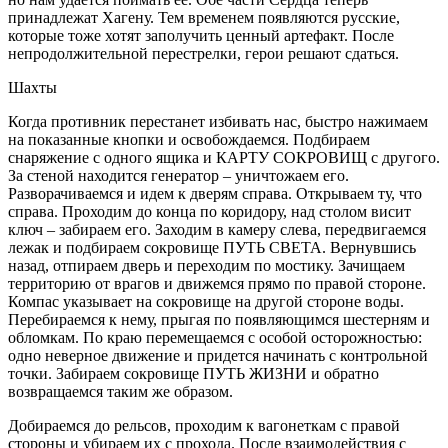
принадлежат Хагену. Тем временем появляются русские,
которые тоже хотят заполучить ценный артефакт. После
непродолжительной перестрелки, герои решают сдаться.
Шахты
Когда противник перестанет избивать нас, быстро нажимаем
на показанные кнопки и освобождаемся. Подбираем
снаряжение с одного ящика и КАРТУ СОКРОВИЩ с другого.
За стеной находится генератор – уничтожаем его.
Разворачиваемся и идем к дверям справа. Открываем ту, что
справа. Проходим до конца по коридору, над столом висит
ключ – забираем его. Заходим в камеру слева, передвигаемся
лежак и подбираем сокровище ПУТЬ СВЕТА. Вернувшись
назад, отпираем дверь и переходим по мостику. Зачищаем
территорию от врагов и движемся прямо по правой стороне.
Компас указывает на сокровище на другой стороне воды.
Перебираемся к нему, прыгая по появляющимся шестерням и
обломкам. По краю перемещаемся с особой осторожностью:
одно неверное движение и придется начинать с контрольной
точки. Забираем сокровище ПУТЬ ЖИЗНИ и обратно
возвращаемся таким же образом.
Добираемся до рельсов, проходим к вагонеткам с правой
стороны и убираем их с прохода. После взаимодействия с