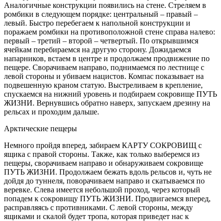
Аналогичные конструкции появились на стене. Стреляем в
ромбики в следующем порядке: центральный – правый –
левый. Быстро перебегаем к напольной конструкции и
поражаем ромбики на противоположной стене справа налево:
первый – третий – второй – четвертый. По открывшимся
ячейкам перебираемся на другую сторону. Дожидаемся
напарников, встаем в центре и продолжаем продвижение по
пещере. Сворачиваем направо, поднимаемся по лестнице c
левой стороны и убиваем нацистов. Компас показывает на
подвешенную краном статую. Выстреливаем в крепление,
спускаемся на нижний уровень и подбираем сокровище ПУТЬ
ЖИЗНИ. Вернувшись обратно наверх, запускаем дрезину на
рельсах и проходим дальше.
Арктические пещеры
Немного пройдя вперед, забираем КАРТУ СОКРОВИЩ с
ящика с правой стороны. Также, как только выберемся из
пещеры, сворачиваем направо и обнаруживаем сокровище
ПУТЬ ЖИЗНИ. Продолжаем бежать вдоль рельсов и, чуть не
дойдя до туннеля, поворачиваем направо и скатываемся по
веревке. Слева имеется небольшой проход, через который
попадем к сокровищу ПУТЬ ЖИЗНИ. Продвигаемся вперед,
расправляясь с противниками. С левой стороны, между
ящиками и скалой будет тропа, которая приведет нас к