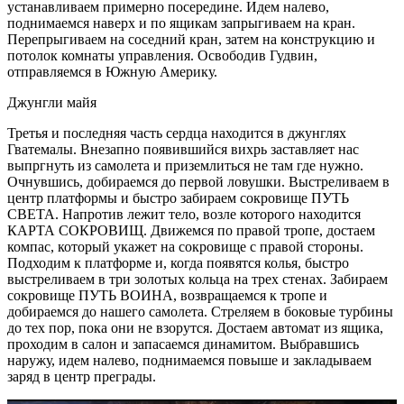
устанавливаем примерно посередине. Идем налево,
поднимаемся наверх и по ящикам запрыгиваем на кран.
Перепрыгиваем на соседний кран, затем на конструкцию и
потолок комнаты управления. Освободив Гудвин,
отправляемся в Южную Америку.
Джунгли майя
Третья и последняя часть сердца находится в джунглях
Гватемалы. Внезапно появившийся вихрь заставляет нас
выпргнуть из самолета и приземлиться не там где нужно.
Очнувшись, добираемся до первой ловушки. Выстреливаем в
центр платформы и быстро забираем сокровище ПУТЬ
СВЕТА. Напротив лежит тело, возле которого находится
КАРТА СОКРОВИЩ. Движемся по правой тропе, достаем
компас, который укажет на сокровище с правой стороны.
Подходим к платформе и, когда появятся колья, быстро
выстреливаем в три золотых кольца на трех стенах. Забираем
сокровище ПУТЬ ВОИНА, возвращаемся к тропе и
добираемся до нашего самолета. Стреляем в боковые турбины
до тех пор, пока они не взорутся. Достаем автомат из ящика,
проходим в салон и запасаемся динамитом. Выбравшись
наружу, идем налево, поднимаемся повыше и закладываем
заряд в центр преграды.