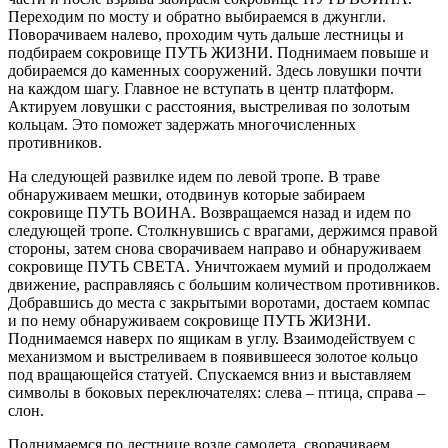
Переходим по мосту и обратно выбираемся в джунгли.
Поворачиваем налево, проходим чуть дальше лестницы и
подбираем сокровище ПУТЬ ЖИЗНИ. Поднимаем повыше и
добираемся до каменных сооружений. Здесь ловушки почти
на каждом шагу. Главное не вступать в центр платформ.
Актируем ловушки с расстояния, выстреливая по золотым
кольцам. Это поможет задержать многочисленных
противников.
На следующей развилке идем по левой тропе. В траве
обнаруживаем мешки, отодвинув которые забираем
сокровище ПУТЬ ВОИНА. Возвращаемся назад и идем по
следующей тропе. Столкнувшись с врагами, держимся правой
стороны, затем снова сворачиваем направо и обнаруживаем
сокровище ПУТЬ СВЕТА. Уничтожаем мумий и продолжаем
движение, расправляясь с большим количеством противников.
Добравшись до места с закрытыми воротами, достаем компас
и по нему обнаруживаем сокровище ПУТЬ ЖИЗНИ.
Поднимаемся наверх по ящикам в углу. Взаимодействуем с
механизмом и выстреливаем в появившееся золотое кольцо
под вращающейся статуей. Спускаемся вниз и выставляем
символы в боковых переключателях: слева – птица, справа –
слон.
Поднимаемся по лестнице возле самолета, сворачиваем