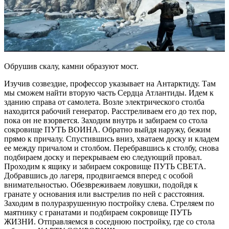
Обрушив скалу, камни образуют мост.
Изучив созвездие, профессор указывает на Антарктиду. Там
мы сможем найти вторую часть Сердца Атлантиды. Идем к
зданию справа от самолета. Возле электрического столба
находится рабочий генератор. Расстреливаем его до тех пор,
пока он не взорвется. Заходим внутрь и забираем со стола
сокровище ПУТЬ ВОИНА. Обратно выйдя наружу, бежим
прямо к причалу. Спустившись вниз, хватаем доску и кладем
ее между причалом и столбом. Перебравшись к столбу, снова
подбираем доску и перекрываем ею следующий провал.
Проходим к ящику и забираем сокровище ПУТЬ СВЕТА.
Добравшись до лагеря, продвигаемся вперед с особой
внимательностью. Обезвреживаем ловушки, подойдя к
гранате у основания или выстрелив по ней с расстояния.
Заходим в полуразрушенную постройку слева. Стреляем по
маятнику с гранатами и подбираем сокровище ПУТЬ
ЖИЗНИ. Отправляемся в соседнюю постройку, где со стола