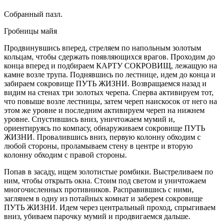
Собранный пазл.
Гробницы майя
Продвинувшись вперед, стреляем по напольным золотым
кольцам, чтобы сдержать появляющихся врагов. Проходим до
конца вперед и подбираем КАРТУ СОКРОВИЩ, лежащую на
камне возле трупа. Поднявшись по лестнице, идем до конца и
забираем сокровище ПУТЬ ЖИЗНИ. Возвращаемся назад и
видим на стенах три золотых черепа. Сперва активируем тот,
что повыше возле лестницы, затем череп наискосок от него на
этом же уровне и последним активируем череп на нижнем
уровне. Спустившись вниз, уничтожаем мумий и,
ориентируясь по компасу, обнаруживаем сокровище ПУТЬ
ЖИЗНИ. Провалившись вниз, первую колонну обходим с
любой стороны, проламываем стену в центре и вторую
колонну обходим с правой стороны.
Попав в засаду, ищем золотистые ромбики. Выстреливаем по
ним, чтобы открыть окна. Стоим под светом и уничтожаем
многочисленных противников. Расправившись с ними,
заглянем в одну из потайных комнат и заберем сокровище
ПУТЬ ЖИЗНИ. Идем через центральный проход, спрыгиваем
вниз, убиваем парочку мумий и продвигаемся дальше.