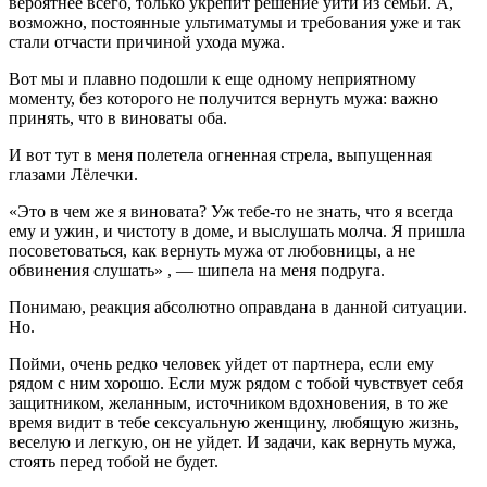
вероятнее всего, только укрепит решение уйти из семьи. А,
возможно, постоянные ультиматумы и требования уже и так
стали отчасти причиной ухода мужа.
Вот мы и плавно подошли к еще одному неприятному
моменту, без которого не получится вернуть мужа: важно
принять, что в виноваты оба.
И вот тут в меня полетела огненная стрела, выпущенная
глазами Лёлечки.
«Это в чем же я виновата? Уж тебе-то не знать, что я всегда
ему и ужин, и чистоту в доме, и выслушать молча. Я пришла
посоветоваться, как вернуть мужа от любовницы, а не
обвинения слушать» , — шипела на меня подруга.
Понимаю, реакция абсолютно оправдана в данной ситуации.
Но.
Пойми, очень редко человек уйдет от партнера, если ему
рядом с ним хорошо. Если муж рядом с тобой чувствует себя
защитником, желанным, источником вдохновения, в то же
время видит в тебе сексуальную женщину, любящую жизнь,
веселую и легкую, он не уйдет. И задачи, как вернуть мужа,
стоять перед тобой не будет.