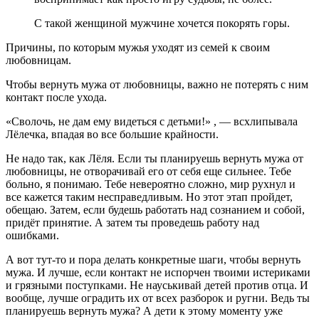
С такой женщиной мужчине хочется покорять горы.
Причины, по которым мужья уходят из семей к своим
любовницам.
Чтобы вернуть мужа от любовницы, важно не потерять с ним
контакт после ухода.
«Сволочь, не дам ему видеться с детьми!» , — всхлипывала
Лёлечка, впадая во все большие крайности.
Не надо так, как Лёля. Если ты планируешь вернуть мужа от
любовницы, не отворачивай его от себя еще сильнее. Тебе
больно, я понимаю. Тебе невероятно сложно, мир рухнул и
все кажется таким несправедливым. Но этот этап пройдет,
обещаю. Затем, если будешь работать над сознанием и собой,
придёт принятие. А затем ты проведешь работу над
ошибками.
А вот тут-то и пора делать конкретные шаги, чтобы вернуть
мужа. И лучше, если контакт не испорчен твоими истериками
и грязными поступками. Не науськивай детей против отца. И
вообще, лучше оградить их от всех разборок и ругни. Ведь ты
планируешь вернуть мужа? А дети к этому моменту уже