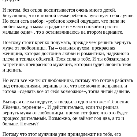
И потом, без отцов воспитывается очень много детей.
Безусловно, что в полной семье ребенок чувствует себя лучше.
Но если есть выбор:
«ребенок кожей ощущает, что папа не
любит маму, а мама страдает»
и
«мама спокойно растит
малыша одна»
, то я останавливаюсь на втором варианте.
Поэтому стоит крепко подумать, прежде чем решить вернуть
мужа от любовницы. Ты – сильная духом, прекрасная
женщина, которая достойна любви и романтики, надежного
плеча и теплых объятий. Твоя сила в тебе. И ты обязательно
встретишь прекрасного мужчину, который будет любить тебя
и ценить.
Но если все же ты от любовницы, потому что готова работать
над отношениями, веришь в то, что все можно исправить и
готова «сделать все от себя возможное», тогда читай дальше.
Вытирая слезы подруге, я твердила одно и то же:
«Терпение,
Лёлечка, терпение»
. И действительно, если ты решила
вернуть мужа от любовницы, прими тот факт, что это будет
процесс длительный. Возможно, он займет год-два, а то и
больше. Почему?
Потому что этот мужчина уже принадлежит не тебе, его