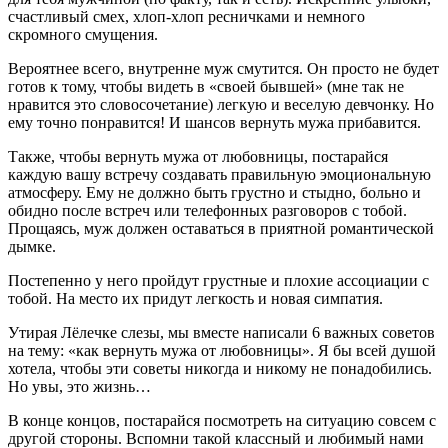
счастливый смех, хлоп-хлоп ресничками и немного
скромного смущения.
Вероятнее всего, внутренне муж смутится. Он просто не будет
готов к тому, чтобы видеть в «своей бывшей» (мне так не
нравится это словосочетание) легкую и веселую девчонку. Но
ему точно понравится! И шансов вернуть мужа прибавится.
Также, чтобы вернуть мужа от любовницы, постарайся
каждую вашу встречу создавать правильную эмоциональную
атмосферу. Ему не должно быть грустно и стыдно, больно и
обидно после встреч или телефонных разговоров с тобой.
Прощаясь, муж должен оставаться в приятной романтической
дымке.
Постепенно у него пройдут грустные и плохие ассоциации с
тобой. На место их придут легкость и новая симпатия.
Утирая Лёлечке слезы, мы вместе написали 6 важных советов
на тему: «как вернуть мужа от любовницы». Я бы всей душой
хотела, чтобы эти советы никогда и никому не понадобились.
Но увы, это жизнь…
В конце концов, постарайся посмотреть на ситуацию совсем с
другой стороны. Вспомни такой классный и любимый нами