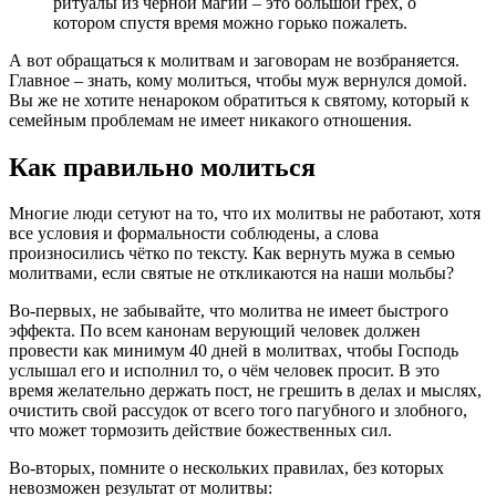
ритуалы из чёрной магии – это большой грех, о
котором спустя время можно горько пожалеть.
А вот обращаться к молитвам и заговорам не возбраняется.
Главное – знать, кому молиться, чтобы муж вернулся домой.
Вы же не хотите ненароком обратиться к святому, который к
семейным проблемам не имеет никакого отношения.
Как правильно молиться
Многие люди сетуют на то, что их молитвы не работают, хотя
все условия и формальности соблюдены, а слова
произносились чётко по тексту. Как вернуть мужа в семью
молитвами, если святые не откликаются на наши мольбы?
Во-первых, не забывайте, что молитва не имеет быстрого
эффекта. По всем канонам верующий человек должен
провести как минимум 40 дней в молитвах, чтобы Господь
услышал его и исполнил то, о чём человек просит. В это
время желательно держать пост, не грешить в делах и мыслях,
очистить свой рассудок от всего того пагубного и злобного,
что может тормозить действие божественных сил.
Во-вторых, помните о нескольких правилах, без которых
невозможен результат от молитвы: