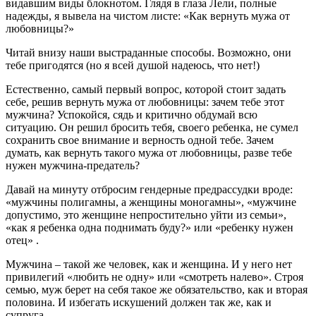
видавшим виды блокнотом. Глядя в глаза Лели, полные
надежды, я вывела на чистом листе: «Как вернуть мужа от
любовницы?»
Читай внизу наши выстраданные способы. Возможно, они
тебе пригодятся (но я всей душой надеюсь, что нет!)
Естественно, самый первый вопрос, которой стоит задать
себе, решив вернуть мужа от любовницы: зачем тебе этот
мужчина? Успокойся, сядь и критично обдумай всю
ситуацию. Он решил бросить тебя, своего ребенка, не сумел
сохранить свое внимание и верность одной тебе. Зачем
думать, как вернуть такого мужа от любовницы, разве тебе
нужен мужчина-предатель?
Давай на минуту отбросим гендерные предрассудки вроде:
«мужчины полигамны, а женщины моногамны», «мужчине
допустимо, это женщине непростительно уйти из семьи»,
«как я ребенка одна поднимать буду?»
или
«ребенку нужен
отец»
.
Мужчина – такой же человек, как и женщина. И у него нет
привилегий «любить не одну» или «смотреть налево». Строя
семью, муж берет на себя такое же обязательство, как и вторая
половина. И избегать искушений должен так же, как и
супруга.