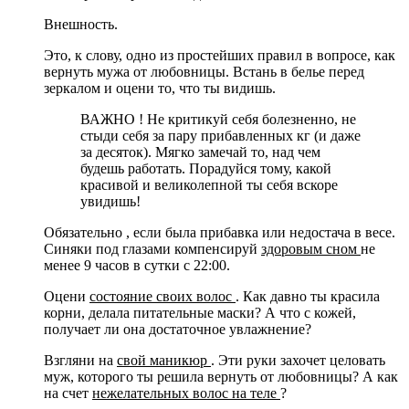
Внешность.
Это, к слову, одно из простейших правил в вопросе, как
вернуть мужа от любовницы. Встань в белье перед
зеркалом и оцени то, что ты видишь.
ВАЖНО ! Не критикуй себя болезненно, не
стыди себя за пару прибавленных кг (и даже
за десяток). Мягко замечай то, над чем
будешь работать. Порадуйся тому, какой
красивой и великолепной ты себя вскоре
увидишь!
Обязательно
, если была прибавка или недостача в весе.
Синяки под глазами компенсируй
здоровым сном
не
менее 9 часов в сутки с 22:00.
Оцени
состояние своих волос
. Как давно ты красила
корни, делала питательные маски? А что с кожей,
получает ли она достаточное увлажнение?
Взгляни на
свой маникюр
. Эти руки захочет целовать
муж, которого ты решила вернуть от любовницы? А как
на счет
нежелательных волос на теле
?