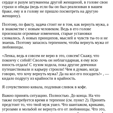
сердце и разум затуманены другой женщиной, в голове свои
страхи и обиды (ведь если бы он был реализован в вашем
браке, ему и в голову не пришло посмотреть на другую
женщину).
Поэтому, по факту, задача стоит не в том, как вернуть мужа, а
в знакомстве с новым человеком. Ведь в его голове
произошли огромные изменения, старые установки
сломались. А новых принципов, мыслей и чувств ты-то и не
знаешь. Поэтому запасись терпением, чтобы вернуть мужа от
любовницы.
«Ленка, ведь я совсем не верю в это, совсем! Скажу, что
покончу с собой! Сволочь он неблагодарная, я ему всю
юность отдала! С пузом ходила, пока другие девчонки
путешествовали и карьеру строили! Чем я думаю, когда
говорю, что хочу вернуть мужа? Да на кол его посадить!» , —
кидало подругу из крайности в крайность.
Я сочувственно кивала, подливая сливок в кофе.
Важно принять ситуацию. Полностью. До конца. На что
также потребуется время и терпение (см. пункт 2). Принять
предстоит то, что твой муж ушел. Что шантажом, криками,
угрозами и мольбой не вернуть его от любовницы. Что это,