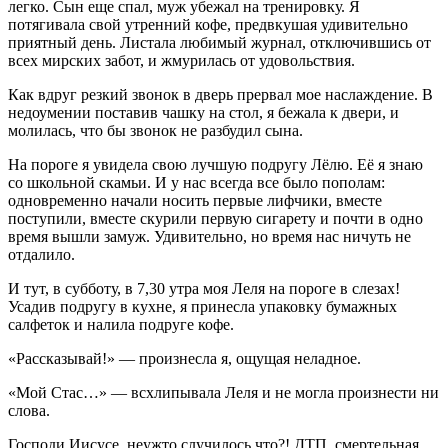
легко. Сын еще спал, муж убежал на тренировку. Я
потягивала свой утренний кофе, предвкушая удивительно
приятный день. Листала любимый журнал, отключившись от
всех мирских забот, и жмурилась от удовольствия.
Как вдруг резкий звонок в дверь прервал мое наслаждение. В
недоумении поставив чашку на стол, я бежала к двери, и
молилась, что бы звонок не разбудил сына.
На пороге я увидела свою лучшую подругу Лёлю. Её я знаю
со школьной скамьи. И у нас всегда все было пополам:
одновременно начали носить первые лифчики, вместе
поступили, вместе скурили первую сигарету и почти в одно
время вышли замуж. Удивительно, но время нас ничуть не
отдалило.
И тут, в субботу, в 7,30 утра моя Леля на пороге в слезах!
Усадив подругу в кухне, я принесла упаковку бумажных
салфеток и налила подруге кофе.
«Рассказывай!» — произнесла я, ощущая неладное.
«Мой Стас…» — всхлипывала Леля и не могла произнести ни
слова.
Господи Иисусе, неужто случилось что?! ДТП, смертельная