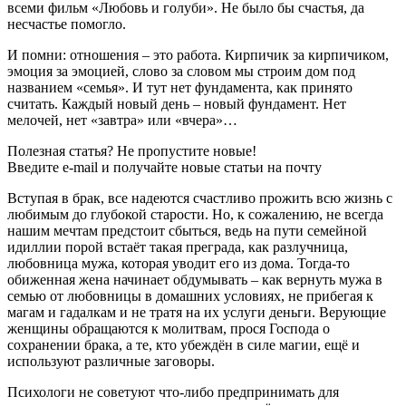
всеми фильм «Любовь и голуби». Не было бы счастья, да
несчастье помогло.
И помни: отношения – это работа. Кирпичик за кирпичиком,
эмоция за эмоцией, слово за словом мы строим дом под
названием «семья». И тут нет фундамента, как принято
считать. Каждый новый день – новый фундамент. Нет
мелочей, нет «завтра» или «вчера»…
Полезная статья? Не пропустите новые!
Введите e-mail и получайте новые статьи на почту
Вступая в брак, все надеются счастливо прожить всю жизнь с
любимым до глубокой старости. Но, к сожалению, не всегда
нашим мечтам предстоит сбыться, ведь на пути семейной
идиллии порой встаёт такая преграда, как разлучница,
любовница мужа, которая уводит его из дома. Тогда-то
обиженная жена начинает обдумывать – как вернуть мужа в
семью от любовницы в домашних условиях, не прибегая к
магам и гадалкам и не тратя на их услуги деньги. Верующие
женщины обращаются к молитвам, прося Господа о
сохранении брака, а те, кто убеждён в силе магии, ещё и
используют различные заговоры.
Психологи не советуют что-либо предпринимать для