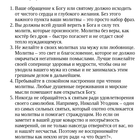
Ваше обращение к Богу или святому должно исходить
от чистого сердца и глубокого желания. Без этого
важного пункта ваши молитвы – это просто набор фраз.
Вы должны всей душой верить в Бога и силу тех
молитв, которые произносите. Молитва без веры, как
костёр без дров – быстро погаснет и не отдаст своё
тепло нуждающемуся.
Не желайте в своих молитвах зла мужу или любовнице.
Молитва – это свет и благословение, которое не должно
омрачаться негативными помыслами. Лучше пожелайте
своей сопернице здоровья и мудрости, чтобы она не
уводила вашего мужа из семьи и не занималась этим
грешным делом в дальнейшем.
Пребывайте в спокойном настроении при чтении
молитвы. Любые душевные переживания и мирские
мысли помешают вам открыться Богу.
Никогда не обращайтесь к святым ради удовлетворения
своего самолюбия. Например, Николай Угодник – один
из самых сильных святых, который охотно откликается
на молитвы и помогает страждущим. Но если он
заметит в вашей душе коварство и несерьёзность
намерений, он не только навсегда отвернётся от вас, но
и нашлёт несчастья. Поэтому не воспринимайте
молитвы как некую игру ради «а что будет?».