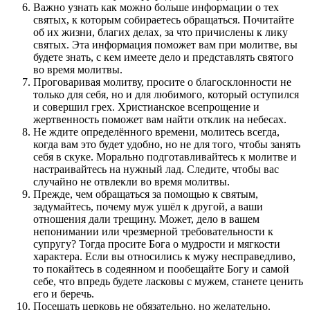
Важно узнать как можно больше информации о тех
святых, к которым собираетесь обращаться. Почитайте
об их жизни, благих делах, за что причислены к лику
святых. Эта информация поможет вам при молитве, вы
будете знать, с кем имеете дело и представлять святого
во время молитвы.
Проговаривая молитву, просите о благосклонности не
только для себя, но и для любимого, который оступился
и совершил грех. Христианское всепрощение и
жертвенность поможет вам найти отклик на небесах.
Не ждите определённого времени, молитесь всегда,
когда вам это будет удобно, но не для того, чтобы занять
себя в скуке. Морально подготавливайтесь к молитве и
настраивайтесь на нужный лад. Следите, чтобы вас
случайно не отвлекли во время молитвы.
Прежде, чем обращаться за помощью к святым,
задумайтесь, почему муж ушёл к другой, а ваши
отношения дали трещину. Может, дело в вашем
непонимании или чрезмерной требовательности к
супругу? Тогда просите Бога о мудрости и мягкости
характера. Если вы относились к мужу несправедливо,
то покайтесь в содеянном и пообещайте Богу и самой
себе, что впредь будете ласковы с мужем, станете ценить
его и беречь.
Посещать церковь не обязательно, но желательно.