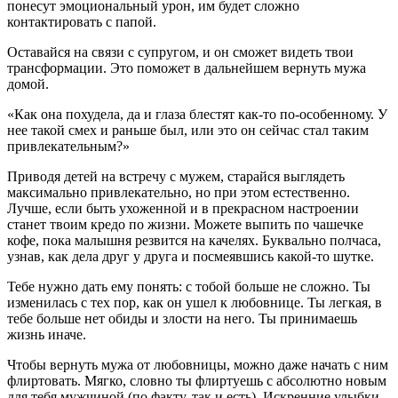
понесут эмоциональный урон, им будет сложно
контактировать с папой.
Оставайся на связи с супругом, и он сможет видеть твои
трансформации. Это поможет в дальнейшем вернуть мужа
домой.
«Как она похудела, да и глаза блестят как-то по-особенному. У
нее такой смех и раньше был, или это он сейчас стал таким
привлекательным?»
Приводя детей на встречу с мужем, старайся выглядеть
максимально привлекательно, но при этом естественно.
Лучше, если быть ухоженной и в прекрасном настроении
станет твоим кредо по жизни. Можете выпить по чашечке
кофе, пока малышня резвится на качелях. Буквально полчаса,
узнав, как дела друг у друга и посмеявшись какой-то шутке.
Тебе нужно дать ему понять: с тобой больше не сложно. Ты
изменилась с тех пор, как он ушел к любовнице. Ты легкая, в
тебе больше нет обиды и злости на него. Ты принимаешь
жизнь иначе.
Чтобы вернуть мужа от любовницы, можно даже начать с ним
флиртовать. Мягко, словно ты флиртуешь с абсолютно новым
для тебя мужчиной (по факту, так и есть). Искренние улыбки,