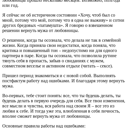
любовницы прошло несколько месяцев. Возможно, полгода
или год.
Я сейчас не об истеричном состоянии
«Хочу, чтоб был со
мной, потому что мой, потому что я одна не выживу»
и сотни
других бредовых «патамушта». Я говорю о взвешенном
решении вернуть мужа от любовницы.
О решении, когда ты осознала, что делала не так в семейной
жизни. Когда приняла свои недостатки, когда поняла, что
критика и повышенный тон – недопустимо ни для одного
партнера в паре. Когда ты осознала, что позволила рутине
тянуть себя в пропасть, забыв о свиданиях с мужем,
совместном веселье и активном отдыхе (читать – сексе).
Пришел период знакомиться и с новой собой. Выполнять
постфактум работу над ошибками. И благодаря этому вернуть
мужа.
Во-первых, тебе стоит понять: все, что ты будешь делать, ты
будешь делать в первую очередь для себя. Все твои изменения,
все мысли и чувства, вся работа над своим Я – все это из
любви к себе. И тогда уже эта, влюбленная в себя личность,
вполне сможет вернуть мужа от любовницы.
Основные правила работы над ошибками: