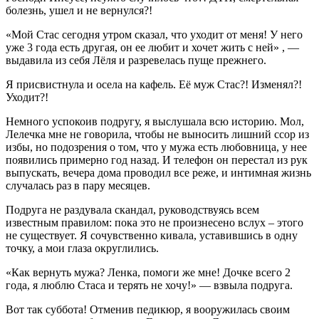
болезнь, ушел и не вернулся?!
«Мой Стас сегодня утром сказал, что уходит от меня! У него
уже 3 года есть другая, он ее любит и хочет жить с ней» , —
выдавила из себя Лёля и разревелась пуще прежнего.
Я присвистнула и осела на кафель. Её муж Стас?! Изменял?!
Уходит?!
Немного успокоив подругу, я выслушала всю историю. Мол,
Лелечка мне не говорила, чтобы не выносить лишний ссор из
избы, но подозрения о том, что у мужа есть любовница, у нее
появились примерно год назад. И телефон он перестал из рук
выпускать, вечера дома проводил все реже, и интимная жизнь
случалась раз в пару месяцев.
Подруга не раздувала скандал, руководствуясь всем
известным правилом: пока это не произнесено вслух – этого
не существует. Я сочувственно кивала, уставившись в одну
точку, а мои глаза округлились.
«Как вернуть мужа? Ленка, помоги же мне! Дочке всего 2
года, я люблю Стаса и терять не хочу!» — взвыла подруга.
Вот так суббота! Отменив педикюр, я вооружилась своим