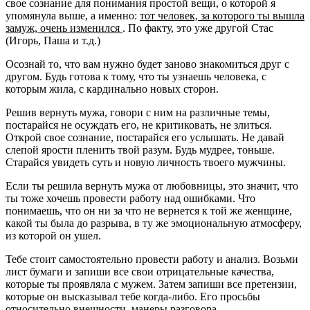
свое сознание для понимания простой вещи, о которой я
упомянула выше, а именно:
тот человек, за которого ты вышла
замуж, очень изменился
. По факту, это уже другой Стас
(Игорь, Паша и т.д.)
Осознай то, что вам нужно будет заново знакомиться друг с
другом. Будь готова к тому, что ты узнаешь человека, с
которым жила, с кардинально новых сторон.
Решив вернуть мужа, говори с ним на различные темы,
постарайся не осуждать его, не критиковать, не злиться.
Открой свое сознание, постарайся его услышать. Не давай
слепой ярости пленить твой разум. Будь мудрее, тоньше.
Старайся увидеть суть и новую личность твоего мужчины.
Если ты решила вернуть мужа от любовницы, это значит, что
ты тоже хочешь провести работу над ошибками. Что
понимаешь, что он ни за что не вернется к той же женщине,
какой ты была до разрыва, в ту же эмоциональную атмосферу,
из которой он ушел.
Тебе стоит самостоятельно провести работу и анализ. Возьми
лист бумаги и запиши все свои отрицательные качества,
которые ты проявляла с мужем. Затем запиши все претензии,
которые он высказывал тебе когда-либо. Его просьбы
относительно внешности, манеры разговора,