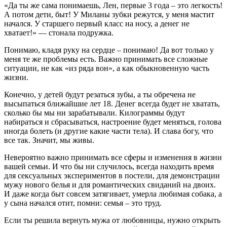
«Да ты же сама понимаешь, Лен, первые 3 года – это легкость!
А потом дети, быт! У Миланы зубки режутся, у меня мастит
начался. У старшего первый класс на носу, а денег не
хватает!» — стонала подружка.
Понимаю, кладя руку на сердце – понимаю! Да вот только у
меня те же проблемы есть. Важно принимать все сложные
ситуации, не как «из ряда вон», а как обыкновенную часть
жизни.
Конечно, у детей будут резаться зубы, а ты обречена не
высыпаться ближайшие лет 18. Денег всегда будет не хватать,
сколько бы мы ни зарабатывали. Килограммы будут
набираться и сбрасываться, настроение будет меняться, голова
иногда болеть (и другие какие части тела). И слава богу, что
все так. Значит, мы живы.
Невероятно важно принимать все сферы и изменения в жизни
вашей семьи. И что бы ни случилось, всегда находить время
для сексуальных экспериментов в постели, для демонстрации
мужу нового белья и для романтических свиданий на двоих.
И даже когда быт совсем затягивает, умерла любимая собака, а
у сына начался отит, помни: семья – это труд.
Если ты решила вернуть мужа от любовницы, нужно открыть