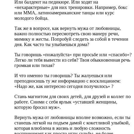
Или балдеют на педикюре. Или ходят на
«нехарактерные» для них тренировки. Например, бокс
или ММА, латиноамериканские танцы или курс
молодого бойца.
Так же в вопросе, как вернуть мужа от любовницы,
важно полностью пересмотреть свою манеру речи,
мимику и жесты. Попробуй следить за собой в течении
дня. Как часто ты улыбаешься дома?
Ты говоришь «пожалуйста» при просьбе или «спасибо»?
Легко ли тебя вывести из себя? Твоя обыкновенная речь
громкая или тихая?
И что именно ты говоришь? Ты жалуешься или
преподносишь ту же информацию с восклицанием:
«Надо же, как интересно сегодня получилось»
?
Стань магнитом для своих детей, для друзей и коллег по
работе. Сними с себя ярлык «уставшей женщины,
которую бросил муж».
Вернуть мужа от любовницы вполне возможно, если ты
станешь легкой на подъем дамой с кокетливой улыбкой,
которая влюблена в жизнь и любую сложность
воспринимает как просто игру судьбы, не более.