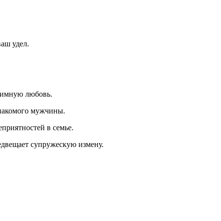
ваш удел.
заимную любовь.
знакомого мужчины.
еприятностей в семье.
редвещает супружескую измену.