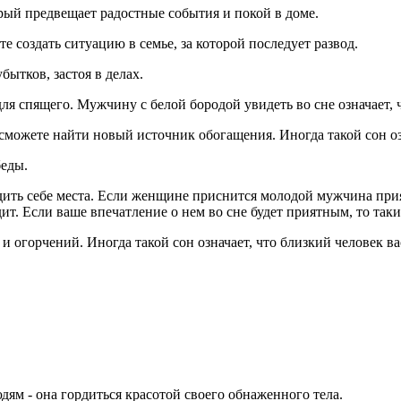
торый предвещает радостные события и покой в доме.
е создать ситуацию в семье, за которой последует развод.
бытков, застоя в делах.
ля спящего. Мужчину с белой бородой увидеть во сне означает, ч
 сможете найти новый источник обогащения. Иногда такой сон оз
беды.
одить себе места. Если женщине приснится молодой мужчина прия
ит. Если ваше впечатление о нем во сне будет приятным, то таки
й и огорчений. Иногда такой сон означает, что близкий человек ва
ям - она гордиться красотой своего обнаженного тела.