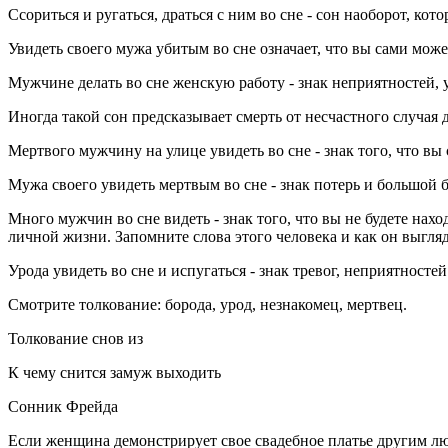
Ссориться и ругаться, драться с ним во сне - сон наоборот, ко
Увидеть своего мужа убитым во сне означает, что вы сами может
Мужчине делать во сне женскую работу - знак неприятностей, у
Иногда такой сон предсказывает смерть от несчастного случая д
Мертвого мужчину на улице увидеть во сне - знак того, что вы
Мужа своего увидеть мертвым во сне - знак потерь и большой 
Много мужчин во сне видеть - знак того, что вы не будете нах
личной жизни. Запомните слова этого человека и как он выгляд
Урода увидеть во сне и испугаться - знак тревог, неприятносте
Смотрите толкование: борода, урод, незнакомец, мертвец.
Толкование снов из
К чему снится замуж выходить
Сонник Фрейда
Если женщина демонстрирует свое свадебное платье другим люд