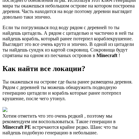
последнего обновления игры. Используя этот ключ генерации
мира ты окажешься небольшом острове на котором построена
деревня. Часть находится на воде поэтому деревни выглядит
довольно таки эпично.
Если ты погрузишься под воду рядом с деревней то ты
найдешь цитадель. А рядом с цитаделью и частично в ней ты
найдешь корабль, который ранее потерпел кораблекрушение.
Выглядит это все очень круто и эпично. В одной из цитадели
ты найдешь сундук из картой сокровищ. Сокровища будут
спрятаны на одном из песчаных островов в
Minecraft
!
Как найти все локации?
Ты окажешься на острове где была ранее размещена деревня.
Рядом с деревней ты можешь обнаружить подводную
генерацию цитадели и корабль которые ранее потерпел
крушение, после чего утонул.
Хотим отметить что это очень редкий , поэтому мы
рекомендуем им воспользоваться. Такие генерации в
Minecraft PE
встречаются крайне редко. Шанс что ты
найдешь подобную генерацию в небольшие.