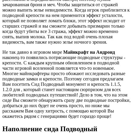
зачарованная броня и меч. Чтобы защититься от стражей
можно выпить зелье невидимости. Когда игрок приблизится к
подводной крепости на нем применится эффект усталости,
который не позволяет ломать блоки, этот эффект исходит от
старших стражей и вы сможете добывать призмарин только
когда будут убиты все 3 стража, эффект можно временно
снять, выпив молока. Так как под водой очень плохая
видимость, вам также нужно зелье ночного зрения.
Не так давно в игровом мире
Майнкрафт на Андроид
наконец-то появились потрясающие подводные структуры -
крепости. С каждым крупным обновлением в подводной
части игровой вселенной появляется что-то новенькое.
Многие майнкрафтеры просто обожают исследовать разные
подводные замки и крепости. Поэтому сегодня предлагаем
Вам посетить Сид Подводный монумент и крепость 1.1.5,
1.2.0 для , который станет настоящим сюрпризом для всех
любителей подводных путешествий! Дело в том, что на этом
сиде Вы сможете обнаружить сразу две подводные постройки,
добраться до них будет не очень просто, но ниже мы
расскажем Вам одну хитрость, с помощью которой Вы
окажетесь рядом с генерациями будет гораздо проще!
Наполнение сида Подводный