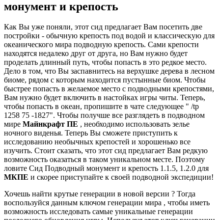
монумент и крепость
Как Вы уже поняли, этот сид предлагает Вам посетить две
постройки - обычную крепость под водой и классическую для
океанического мира подводную крепость. Сами крепости
находятся недалеко друг от друга, но Вам нужно будет
проделать длинный путь, чтобы попасть в это редкое место.
Дело в том, что Вы заспавнитесь на верхушке дерева в лесном
биоме, рядом с которым находится пустынные биом. Чтобы
быстрее попасть в желаемое место с подводными крепостями,
Вам нужно будет включить в настойках игры читы. Теперь,
чтобы попасть в океан, пропишите в чате следующее " /tp
1258 75 -1827". Чтобы получше все разглядеть в подводном
мире
Майнкрафт ПЕ
, необходимо использовать зелье
ночного виденья. Теперь Вы сможете приступить к
исследованию необычных крепостей и хорошенько все
изучить. Стоит сказать, что этот сид предлагает Вам редкую
возможность оказаться в таком уникальном месте. Поэтому
ловите Сид Подводный монумент и крепость 1.1.5, 1.2.0 для
МКПЕ
и скорее приступайте к своей подводной экспедиции!
Хочешь найти крутые генерации в новой версии ? Тогда
воспользуйся данным ключом генерации мира , чтобы иметь
возможность исследовать самые уникальные генерации