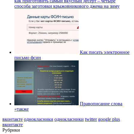
как приготовить самый вкусный десерт – четыре
способа заготовки крыжовникового джема на зиму
Как писать электронное
письмо фсин
Правописание слова
«также
вконтакте
однокласники
однокласники
twitter
google plus
вконтакте
Рубрики