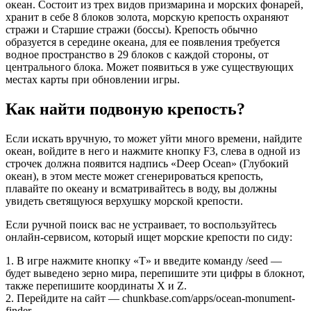
океан. Состоит из трех видов призмарина и морских фонарей,
хранит в себе 8 блоков золота, морскую крепость охраняют
стражи и Старшие стражи (боссы). Крепость обычно
образуется в середине океана, для ее появления требуется
водное пространство в 29 блоков с каждой стороны, от
центрального блока. Может появиться в уже существующих
местах карты при обновлении игры.
Как найти подвоную крепость?
Если искать вручную, то может уйти много времени, найдите
океан, войдите в него и нажмите кнопку F3, слева в одной из
строчек должна появится надпись «Deep Ocean» (Глубокий
океан), в этом месте может сгенерироваться крепость,
плавайте по океану и всматривайтесь в воду, вы должны
увидеть светящуюся верхушку морской крепости.
Если ручной поиск вас не устраивает, то воспользуйтесь
онлайн-сервисом, который ищет морские крепости по сиду:
1. В игре нажмите кнопку «T» и введите команду /seed —
будет выведено зерно мира, перепишите эти цифры в блокнот,
также перепишите координаты X и Z.
2. Перейдите на сайт — chunkbase.com/apps/ocean-monument-
finder