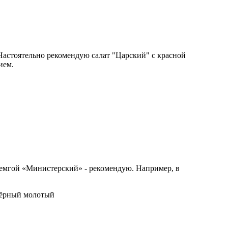
 Настоятельно рекомендую салат "Царский" с красной
ием.
с семгой «Министерский» - рекомендую. Например, в
 чёрный молотый