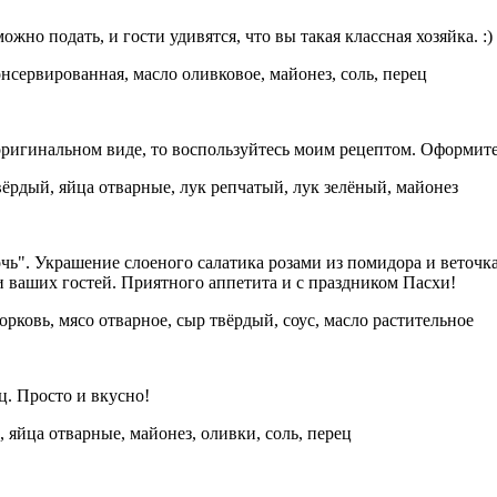
жно подать, и гости удивятся, что вы такая классная хозяйка. :)
нсервированная, масло оливковое, майонез, соль, перец
ригинальном виде, то воспользуйтесь моим рецептом. Оформите 
вёрдый, яйца отварные, лук репчатый, лук зелёный, майонез
чь". Украшение слоеного салатика розами из помидора и веточ
 и ваших гостей. Приятного аппетита и с праздником Пасхи!
ковь, мясо отварное, сыр твёрдый, соус, масло растительное
ц. Просто и вкусно!
яйца отварные, майонез, оливки, соль, перец