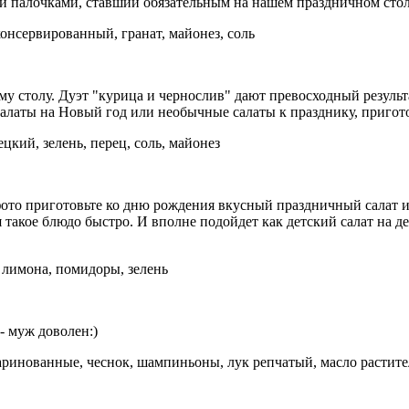
ми палочками, ставший обязательным на нашем праздничном стол
консервированный, гранат, майонез, соль
у столу. Дуэт "курица и чернослив" дают превосходный результа
салаты на Новый год или необычные салаты к празднику, пригото
цкий, зелень, перец, соль, майонез
фото приготовьте ко дню рождения вкусный праздничный салат из
 такое блюдо быстро. И вполне подойдет как детский салат на де
к лимона, помидоры, зелень
- муж доволен:)
ринованные, чеснок, шампиньоны, лук репчатый, масло раститель