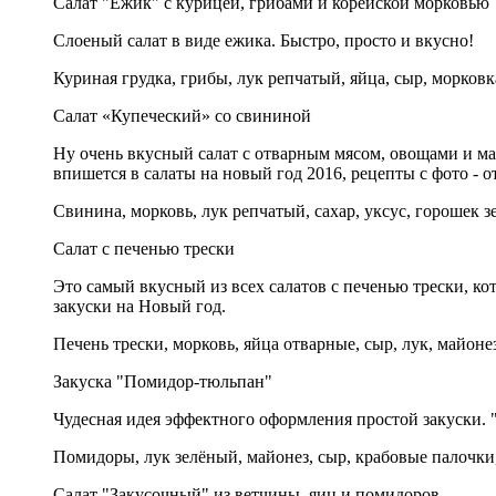
Салат "Ёжик" с курицей, грибами и корейской морковью
Слоеный салат в виде ежика. Быстро, просто и вкусно!
Куриная грудка, грибы, лук репчатый, яйца, сыр, морковк
Салат «Купеческий» со свининой
Ну очень вкусный салат с отварным мясом, овощами и ма
впишется в салаты на новый год 2016, рецепты с фото - о
Свинина, морковь, лук репчатый, сахар, уксус, горошек 
Салат с печенью трески
Это самый вкусный из всех салатов с печенью трески, ко
закуски на Новый год.
Печень трески, морковь, яйца отварные, сыр, лук, майоне
Закуска "Помидор-тюльпан"
Чудесная идея эффектного оформления простой закуски. "
Помидоры, лук зелёный, майонез, сыр, крабовые палочки
Салат "Закусочный" из ветчины, яиц и помидоров