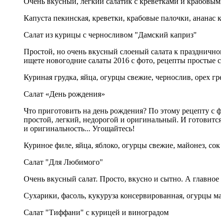
Очень вкусный, легкий салатик с креветками и крабовы
Капуста пекинская, креветки, крабовые палочки, ананас 
Салат из курицы с черносливом "Дамский каприз"
Простой, но очень вкусный слоеный салата к праздничном
ищете новогодние салаты 2016 с фото, рецепты простые 
Куриная грудка, яйца, огурцы свежие, чернослив, орех гре
Салат «День рождения»
Что приготовить на день рождения? По этому рецепту с 
простой, легкий, недорогой и оригинальный. И готовится
и оригинальность... Угощайтесь!
Куриное филе, яйца, яблоко, огурцы свежие, майонез, со
Салат "Для Любимого"
Очень вкусный салат. Просто, вкусно и сытно. А главное 
Сухарики, фасоль, кукуруза консервированная, огурцы ма
Салат "Тиффани" с курицей и виноградом