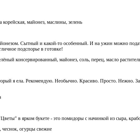
а корейская, майонез, маслины, зелень
йонезом. Сытный и какой-то особенный. И на ужин можно подат
тличное подспорье в готовке!
зелёный консервированный, майонез, соль, перец, масло растител
торый я ела. Рекомендую. Необычно. Красиво. Просто. Нежно. З
з
Цветы" в ярком букете - это помидоры с начинкой из сыра, краб
, чеснок, огурцы свежие