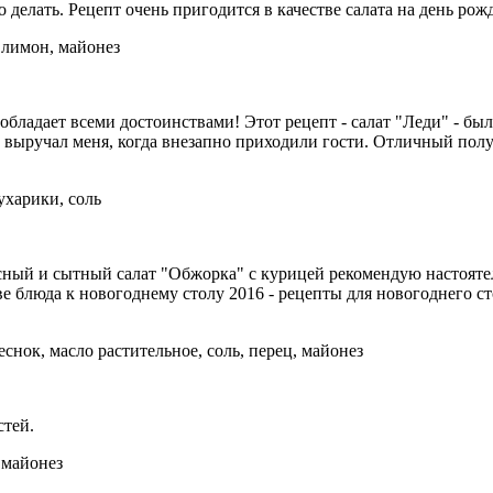
ро делать. Рецепт очень пригодится в качестве салата на день р
 лимон, майонез
бладает всеми достоинствами! Этот рецепт - салат "Леди" - был
аз выручал меня, когда внезапно приходили гости. Отличный пол
ухарики, соль
ный и сытный салат "Обжорка" с курицей рекомендую настоятель
е блюда к новогоднему столу 2016 - рецепты для новогоднего с
снок, масло растительное, соль, перец, майонез
стей.
 майонез