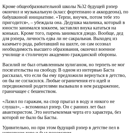
Кроме общеобразовательной школы №32 будущей рэпер
окончил и музыкальную (класс фортепиано и аккордеона), по
бабушкиной инициативе. «Терпи, внучек, потом тебе это
пригодится», – убеждала она. Дедушка мальчика, который в
юности занимался хоккеем, заставлял внука кататься на
коньках. Кроме того, парень занимался дзюдо. Вообще, дед
для рэпера, личность едва ли не сакральная. Выходец из
казачьего рода, работавший на шахте, он сам осознал
необходимость высшего образования, окончил военное
училище и столичную академию гражданской обороны.
Василий не был отъявленным хулиганом, но терпеть не мог
посягательства на свободу. В одном из интервью Баста
рассказал, что если бы ему предложили вернуться в детство,
он бы не согласился. Любые ограничения его идей и
передвижений родителями вызывали в нем раздражение,
граничащее с бешенством.
«Лазил по гаражам, на спор прыгал в воду и никого не
слушал», – вспоминал рэпер. Он с ранних лет был
авантюристом. Это неотъемлемая черта его характера, без
которой не было бы Басты.
Удивительно, но при этом будущий рэпер в детстве пел в
церковном хоре и был пономарем.