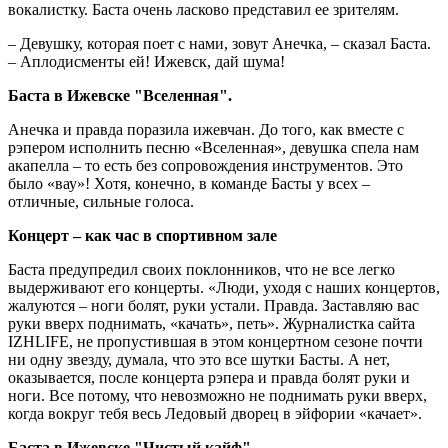
вокалистку. Баста очень ласково представил ее зрителям.
– Девушку, которая поет с нами, зовут Анечка, – сказал Баста.
– Аплодисменты ей! Ижевск, дай шума!
Баста в Ижевске "Вселенная".
Анечка и правда поразила ижевчан. До того, как вместе с
рэпером исполнить песню «Вселенная», девушка спела нам
акапелла – то есть без сопровождения инструментов. Это
было «вау»! Хотя, конечно, в команде Басты у всех –
отличные, сильные голоса.
Концерт – как час в спортивном зале
Баста предупредил своих поклонников, что не все легко
выдерживают его концерты. «Люди, уходя с наших концертов,
жалуются – ноги болят, руки устали. Правда. Заставляю вас
руки вверх поднимать, «качать», петь». Журналистка сайта
IZHLIFE, не пропустившая в этом концертном сезоне почти
ни одну звезду, думала, что это все шутки Басты. А нет,
оказывается, после концерта рэпера и правда болят руки и
ноги. Все потому, что невозможно не поднимать руки вверх,
когда вокруг тебя весь Ледовый дворец в эйфории «качает».
Баста в Ижевске "Чистый кайф".