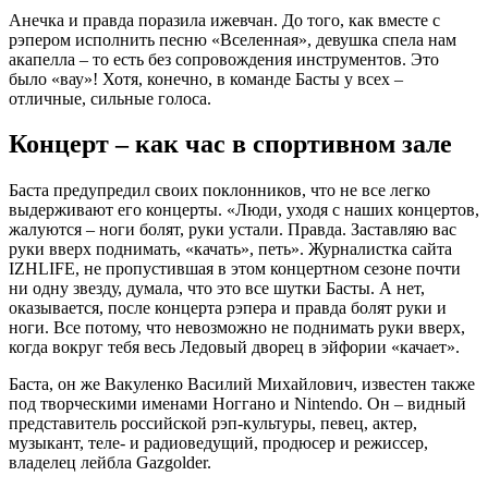
Анечка и правда поразила ижевчан. До того, как вместе с
рэпером исполнить песню «Вселенная», девушка спела нам
акапелла – то есть без сопровождения инструментов. Это
было «вау»! Хотя, конечно, в команде Басты у всех –
отличные, сильные голоса.
Концерт – как час в спортивном зале
Баста предупредил своих поклонников, что не все легко
выдерживают его концерты. «Люди, уходя с наших концертов,
жалуются – ноги болят, руки устали. Правда. Заставляю вас
руки вверх поднимать, «качать», петь». Журналистка сайта
IZHLIFE, не пропустившая в этом концертном сезоне почти
ни одну звезду, думала, что это все шутки Басты. А нет,
оказывается, после концерта рэпера и правда болят руки и
ноги. Все потому, что невозможно не поднимать руки вверх,
когда вокруг тебя весь Ледовый дворец в эйфории «качает».
Баста, он же Вакуленко Василий Михайлович, известен также
под творческими именами Ноггано и Nintendо. Он – видный
представитель российской рэп-культуры, певец, актер,
музыкант, теле- и радиоведущий, продюсер и режиссер,
владелец лейбла Gazgolder.