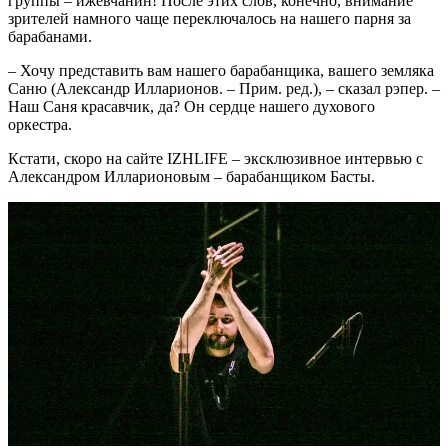
группы – ижевчанин! После этих слов, конечно, внимание
зрителей намного чаще переключалось на нашего парня за
барабанами.
– Хочу представить вам нашего барабанщика, вашего земляка
Саню (Александр Илларионов. – Прим. ред.), – сказал рэпер. –
Наш Саня красавчик, да? Он сердце нашего духового
оркестра.
Кстати, скоро на сайте IZHLIFE – эксклюзивное интервью с
Александром Илларионовым – барабанщиком Басты.