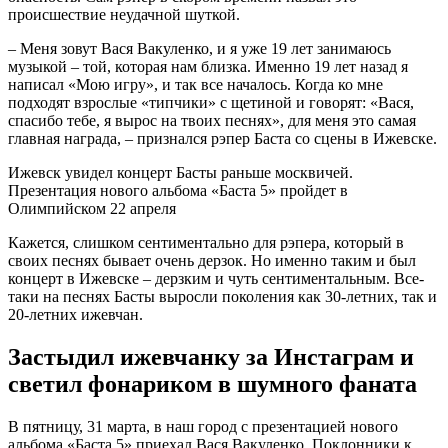
происшествие неудачной шуткой.
– Меня зовут Вася Вакуленко, и я уже 19 лет занимаюсь
музыкой – той, которая нам близка. Именно 19 лет назад я
написал «Мою игру», и так все началось. Когда ко мне
подходят взрослые «типчики» с щетиной и говорят: «Вася,
спасибо тебе, я вырос на твоих песнях», для меня это самая
главная награда, – признался рэпер Баста со сцены в Ижевске.
Ижевск увидел концерт Басты раньше москвичей.
Презентация нового альбома «Баста 5» пройдет в
Олимпийском 22 апреля
Кажется, слишком сентиментально для рэпера, который в
своих песнях бывает очень дерзок. Но именно таким и был
концерт в Ижевске – дерзким и чуть сентиментальным. Все-
таки на песнях Басты выросли поколения как 30-летних, так и
20-летних ижевчан.
Застыдил ижевчанку за Инстаграм и
светил фонариком в шумного фаната
В пятницу, 31 марта, в наш город с презентацией нового
альбома «Баста 5» приехал Вася Вакуленко. Поклонники к