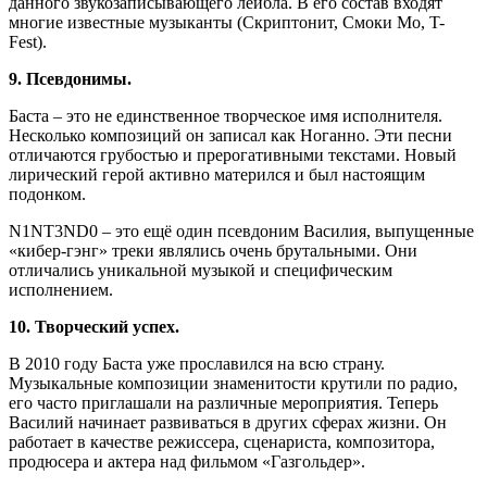
данного звукозаписывающего лейбла. В его состав входят
многие известные музыканты (Скриптонит, Смоки Мо, T-
Fest).
9. Псевдонимы.
Баста – это не единственное творческое имя исполнителя.
Несколько композиций он записал как Ноганно. Эти песни
отличаются грубостью и прерогативными текстами. Новый
лирический герой активно матерился и был настоящим
подонком.
N1NT3ND0 – это ещё один псевдоним Василия, выпущенные
«кибер-гэнг» треки являлись очень брутальными. Они
отличались уникальной музыкой и специфическим
исполнением.
10. Творческий успех.
В 2010 году Баста уже прославился на всю страну.
Музыкальные композиции знаменитости крутили по радио,
его часто приглашали на различные мероприятия. Теперь
Василий начинает развиваться в других сферах жизни. Он
работает в качестве режиссера, сценариста, композитора,
продюсера и актера над фильмом «Газгольдер».