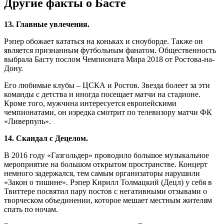
Другие факты о Басте
13. Главные увлечения.
Рэпер обожает кататься на коньках и сноуборде. Также он
является признанным футбольным фанатом. Общественность
выбрала Басту послом Чемпионата Мира 2018 от Ростова-на-
Дону.
Его любимые клубы – ЦСКА и Ростов. Звезда болеет за эти
команды с детства и иногда посещает матчи на стадионе.
Кроме того, мужчина интересуется европейскими
чемпионатами, он изредка смотрит по телевизору матчи ФК
«Ливерпуль».
14. Скандал с Децелом.
В 2016 году «Газгольдер» проводило большое музыкальное
мероприятие на большом открытом пространстве. Концерт
немного задержался, тем самым организаторы нарушили
«Закон о тишине». Рэпер Кирилл Толмацкий (Децл) у себя в
Твиттере посвятил пару постов с негативными отзывами о
творческом объединении, которое мешает местным жителям
спать по ночам.