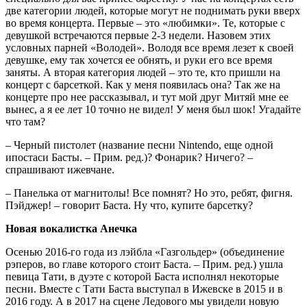
две категории людей, которые могут не поднимать руки вверх
во время концерта. Первые – это «любимки». Те, которые с
девушкой встречаются первые 2-3 недели. Назовем этих
условных парней «Володей». Володя все время лезет к своей
девушке, ему так хочется ее обнять, и руки его все время
заняты. А вторая категория людей – это те, кто пришли на
концерт с барсеткой. Как у меня появилась она? Так же на
концерте про нее рассказывал, и тут мой друг Митяй мне ее
вынес, а я ее лет 10 точно не видел! У меня был шок! Угадайте
что там?
– Черный пистолет (название песни Nintendo, еще одной
ипостаси Басты. – Прим. ред.)? Фонарик? Ничего? –
спрашивают ижевчане.
– Панелька от магнитолы! Все помнят? Но это, ребят, фигня.
Пэйджер! – говорит Баста. Ну что, купите барсетку?
Новая вокалистка Анечка
Осенью 2016-го года из лэйбла «Газгольдер» (объединение
рэперов, во главе которого стоит Баста. – Прим. ред.) ушла
певица Тати, в дуэте с которой Баста исполнял некоторые
песни. Вместе с Тати Баста выступал в Ижевске в 2015 и в
2016 году. А в 2017 на сцене Ледового мы увидели новую