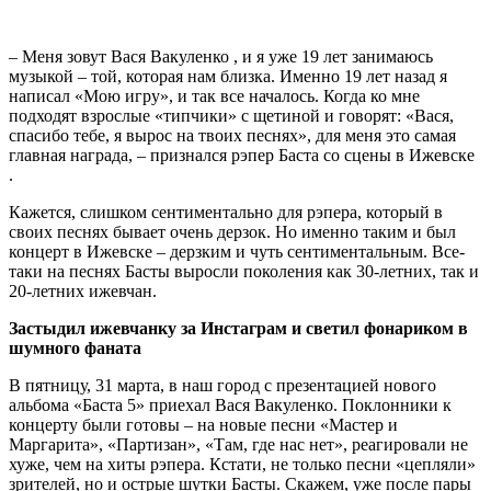
– Меня зовут Вася Вакуленко , и я уже 19 лет занимаюсь
музыкой – той, которая нам близка. Именно 19 лет назад я
написал «Мою игру», и так все началось. Когда ко мне
подходят взрослые «типчики» с щетиной и говорят: «Вася,
спасибо тебе, я вырос на твоих песнях», для меня это самая
главная награда, – признался рэпер Баста со сцены в Ижевске
.
Кажется, слишком сентиментально для рэпера, который в
своих песнях бывает очень дерзок. Но именно таким и был
концерт в Ижевске – дерзким и чуть сентиментальным. Все-
таки на песнях Басты выросли поколения как 30-летних, так и
20-летних ижевчан.
Застыдил ижевчанку за Инстаграм и светил фонариком в
шумного фаната
В пятницу, 31 марта, в наш город с презентацией нового
альбома «Баста 5» приехал Вася Вакуленко. Поклонники к
концерту были готовы – на новые песни «Мастер и
Маргарита», «Партизан», «Там, где нас нет», реагировали не
хуже, чем на хиты рэпера. Кстати, не только песни «цепляли»
зрителей, но и острые шутки Басты. Скажем, уже после пары