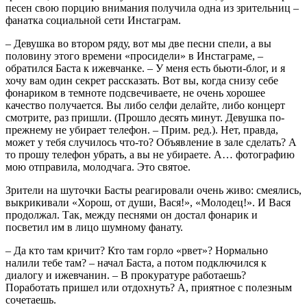
песен свою порцию внимания получила одна из зрительниц –
фанатка социальной сети Инстаграм.
– Девушка во втором ряду, вот мы две песни спели, а вы
половину этого времени «просидели» в Инстаграме, –
обратился Баста к ижевчанке. – У меня есть бьюти-блог, и я
хочу вам один секрет рассказать. Вот вы, когда снизу себе
фонариком в темноте подсвечиваете, не очень хорошее
качество получается. Вы либо селфи делайте, либо концерт
смотрите, раз пришли. (Прошло десять минут. Девушка по-
прежнему не убирает телефон. – Прим. ред.). Нет, правда,
может у тебя случилось что-то? Объявление в зале сделать? А
то прошу телефон убрать, а вы не убираете. А… фотографию
мою отправила, молодчага. Это святое.
Зрители на шуточки Басты реагировали очень живо: смеялись,
выкрикивали «Хорош, от души, Вася!», «Молодец!». И Вася
продолжал. Так, между песнями он достал фонарик и
посветил им в лицо шумному фанату.
– Да кто там кричит? Кто там горло «рвет»? Нормально
налили тебе там? – начал Баста, а потом подключился к
диалогу и ижевчанин. – В прокуратуре работаешь?
Поработать пришел или отдохнуть? А, приятное с полезным
сочетаешь.