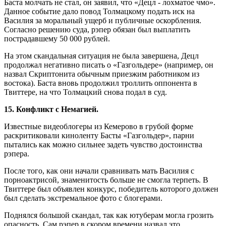
Баста молчать не стал, он заявил, что «Децл - лохматое чмо».
Данное событие дало повод Толмацкому подать иск на
Василия за моральный ущерб и публичные оскорбления.
Согласно решению суда, рэпер обязан был выплатить
пострадавшему 50 000 рублей.
На этом скандальная ситуация не была завершена, Децл
продолжал негативно писать о «Газгольдере» (например, он
назвал Скриптонита обычным приезжим работником из
востока). Баста вновь продолжил троллить оппонента в
Твиттере, на что Толмацкий снова подал в суд.
15. Конфликт с Немагией.
Известные видеоблогеры из Кемерово в грубой форме
раскритиковали киноленту Басты «Газгольдер», парни
пытались как можно сильнее задеть чувство достоинства
рэпера.
После того, как они начали сравнивать мать Василия с
порноактрисой, знаменитость больше не смогла терпеть. В
Твиттере был объявлен конкурс, победитель которого должен
был сделать экстремальное фото с блогерами.
Поднялся большой скандал, так как ютуберам могла грозить
опасность. Сам рэпер в скором времени назвал это