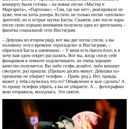
концерту были готовы – на новые песни «Мастер и
Маргарита», «Партизан», «Там, где нас нет», реагировали не
хуже, чем на хиты рэпера. Кстати, не только песни «цепляли»
зрителей, но и острые шутки Басты. Скажем, уже после пары
песен свою порцию внимания получила одна из зрительниц –
фанатка социальной сети Инстаграм.
– Девушка во втором ряду, вот мы две песни спели, а вы
половину этого времени «просидели» в Инстаграме, –
обратился Баста к ижевчанке. – У меня есть бьюти-блог, и я
хочу вам один секрет рассказать. Вот вы, когда снизу себе
фонариком в темноте подсвечиваете, не очень хорошее
качество получается. Вы либо селфи делайте, либо концерт
смотрите, раз пришли. (Прошло десять минут. Девушка по-
прежнему не убирает телефон. – Прим. ред.). Нет, правда,
может у тебя случилось что-то? Объявление в зале сделать? А
то прошу телефон убрать, а вы не убираете. А… фотографию
мою отправила, молодчага. Это святое.