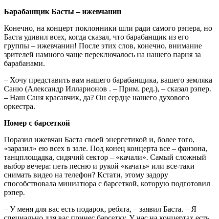
Барабанщик Басты – ижевчанин
Конечно, на концерт поклонники шли ради самого рэпера, но
Баста удивил всех, когда сказал, что барабанщик из его
группы – ижевчанин! После этих слов, конечно, внимание
зрителей намного чаще переключалось на нашего парня за
барабанами.
– Хочу представить вам нашего барабанщика, вашего земляка
Саню (Александр Илларионов . – Прим. ред.), – сказал рэпер.
– Наш Саня красавчик, да? Он сердце нашего духового
оркестра.
Номер с барсеткой
Поразил ижевчан Баста своей энергетикой и, более того,
«заразил» ею всех в зале. Под конец концерта все – фанзона,
танцплощадка, сидячий сектор – «качали». Самый сложный
выбор вечера: петь песню и рукой «качать» или все-таки
снимать видео на телефон? Кстати, этому задору
способствовала миниатюра с барсеткой, которую подготовил
рэпер.
– У меня для вас есть подарок, ребята, – заявил Баста. – Я
специально для вас принес барсетку. У нас на концертах есть