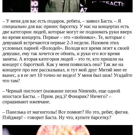
– У меня для вас есть подарок, ребята, – заявил Баста. – Я
специально для вас принес барсетку. У нас на концертах есть
две категории людей, которые могут не поднимать руки вверх
во время концерта. Первые – это «любимки». Те, которые с
девушкой встречаются первые 2-3 недели. Назовем этих
условных парней «Володей». Володя все время лезет к своей
девушке, ему так хочется ее обнять, и руки его все время
заняты. А вторая категория людей – это те, кто пришли на
концерт с барсеткой. Как у меня появилась она? Так же на
концерте про нее рассказывал, и тут мой друг Митяй мне ее
вынес, а я ее лет 10 точно не видел! У меня был шок! Угадайте
что там?
– Черный пистолет (название песни Nintendo, еще одной
ипостаси Басты. – Прим. ред.)? Фонарик? Ничего? –
спрашивают ижевчане.
– Панелька от магнитолы! Все помнят? Но это, ребят, фигня.
Пэйджер! – говорит Баста. Ну что, купите барсетку?