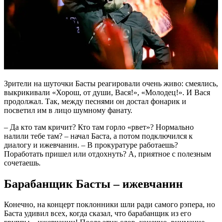
Зрители на шуточки Басты реагировали очень живо: смеялись,
выкрикивали «Хорош, от души, Вася!», «Молодец!». И Вася
продолжал. Так, между песнями он достал фонарик и
посветил им в лицо шумному фанату.
– Да кто там кричит? Кто там горло «рвет»? Нормально
налили тебе там? – начал Баста, а потом подключился к
диалогу и ижевчанин. – В прокуратуре работаешь?
Поработать пришел или отдохнуть? А, приятное с полезным
сочетаешь.
Барабанщик Басты – ижевчанин
Конечно, на концерт поклонники шли ради самого рэпера, но
Баста удивил всех, когда сказал, что барабанщик из его