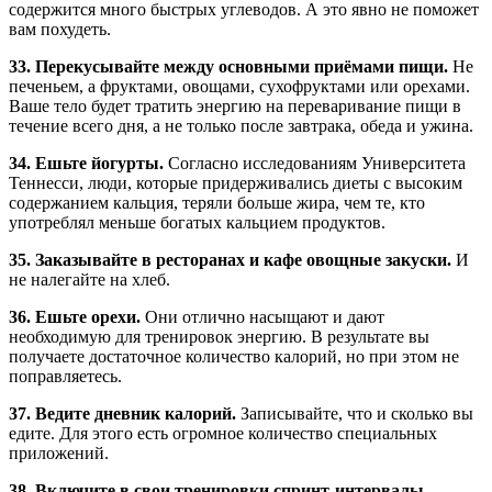
содержится много быстрых углеводов. А это явно не поможет
вам похудеть.
33. Перекусывайте между основными приёмами пищи.
Не
печеньем, а фруктами, овощами, сухофруктами или орехами.
Ваше тело будет тратить энергию на переваривание пищи в
течение всего дня, а не только после завтрака, обеда и ужина.
34. Ешьте йогурты.
Согласно исследованиям Университета
Теннесси, люди, которые придерживались диеты с высоким
содержанием кальция, теряли больше жира, чем те, кто
употреблял меньше богатых кальцием продуктов.
35. Заказывайте в ресторанах и кафе овощные закуски.
И
не налегайте на хлеб.
36. Ешьте орехи.
Они отлично насыщают и дают
необходимую для тренировок энергию. В результате вы
получаете достаточное количество калорий, но при этом не
поправляетесь.
37. Ведите дневник калорий.
Записывайте, что и сколько вы
едите. Для этого есть огромное количество специальных
приложений.
38. Включите в свои тренировки спринт-интервалы.