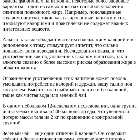
Замена фабричных напитков на некоторые более здоровые
варианты – один из самых простых способов ускорения
сжигания подкожного жира. Например, подслащенные
сахаром напитки, такие как газированные напитки и сок,
изобилуют калориями и практически не содержат важных
питательных веществ.
Алкоголь также обладает высоким содержанием калорий и в
дополнение к этому стимулирует аппетит, что сильно
повышает риск переедания. Исследования показали, что
употребление как подслащенных сахаром напитков, так и
алкоголя связано с более высоким риском образования жира в
области живота.
Ограничение употребления этих напитков может помочь
уменьшить потребление калорий и держать вашу талию под
контролем. Вместо этого выбирайте напитки без калорий,
такие как чистая вода или зеленый чай.
В одном небольшом 12-недельном исследовании, одна группа
испытуемых выпивала 500 мл воды до еды, что увеличило
потерю массы тела на 2 кг по сравнению с контрольной
группой.
Зеленый чай – еще один отличный вариант. Он содержит
кофеин и богат антиоксидантами, которые могут помочь