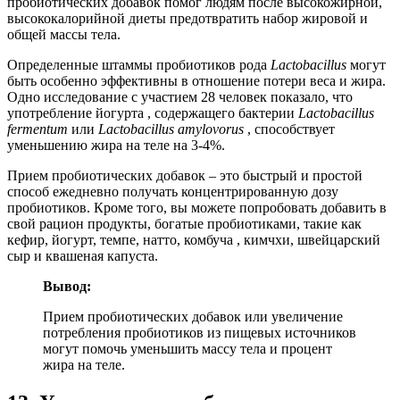
пробиотических добавок помог людям после высокожирной,
высококалорийной диеты предотвратить набор жировой и
общей массы тела.
Определенные штаммы пробиотиков рода
Lactobacillus
могут
быть особенно эффективны в отношение потери веса и жира.
Одно исследование с участием 28 человек показало, что
употребление йогурта , содержащего бактерии
Lactobacillus
fermentum
или
Lactobacillus amylovorus
, способствует
уменьшению жира на теле на 3-4%.
Прием пробиотических добавок – это быстрый и простой
способ ежедневно получать концентрированную дозу
пробиотиков. Кроме того, вы можете попробовать добавить в
свой рацион продукты, богатые пробиотиками, такие как
кефир, йогурт, темпе, натто, комбуча , кимчхи, швейцарский
сыр и квашеная капуста.
Вывод:
Прием пробиотических добавок или увеличение
потребления пробиотиков из пищевых источников
могут помочь уменьшить массу тела и процент
жира на теле.