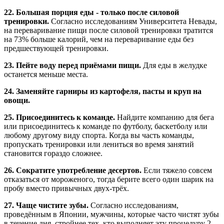
22. Большая порция еды - только после силовой
тренировки.
Согласно исследованиям Университета Невады,
на переваривание пищи после силовой тренировки тратится
на 73% больше калорий, чем на переваривание еды без
предшествующей тренировки.
23. Пейте воду перед приёмами пищи.
Для еды в желудке
останется меньше места.
24. Заменяйте гарниры из картофеля, пасты и круп на
овощи.
25. Присоединитесь к команде.
Найдите компанию для бега
или присоединитесь к команде по футболу, баскетболу или
любому другому виду спорта. Когда вы часть команды,
пропускать тренировки или лениться во время занятий
становится гораздо сложнее.
26. Сократите употребление десертов.
Если тяжело совсем
отказаться от мороженого, тогда берите всего один шарик на
пробу вместо привычных двух-трёх.
27. Чаще чистите зубы.
Согласно исследованиям,
проведённым в Японии, мужчины, которые часто чистят зубы
в течение дня, стройнее тех, кто выполняет эту процедуру 2