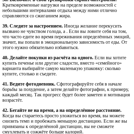
Кратковременные нагрузки на пределе возможностей с
небольшими интервалами отдыха между ними отлично
справляются со сжиганием жира.
39. Следите за настроением.
Иногда желание перекусить
вызвано не чувством голода, а . Если вы ловите себя на том,
что часто едите во время переживания определённых эмоций,
значит, вы попали в эмоциональную зависимость от еды. От
этого нужно обязательно избавиться.
40. Делайте покупки из расчёта на одного.
Если вы хотите
купить печенье или другие сладости, вместо «семейного»
варианта выбирайте самую маленькую упаковку: сколько
купите, столько и съедите.
41. Ведите фотодневник.
Сфотографируйте себя в начале
борьбы за похудение, а затем делайте фотографии, к примеру,
каждый месяц. Так прогресс будет более заметен и мотивация
возрастёт.
42. Бегайте не на время, а на определённое расстояние.
Когда вы стараетесь просто уложиться во время, вы можете
снизить темп и пробежать меньшую дистанцию. Если же вы
привязаны к определённой дистанции, вы не сможете
смухлевать и сожжёте больше калорий.