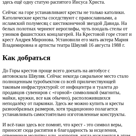
здесь ещё одну статую распятого Иисуса Христа.
Сейчас на горе устанавливают кресты не только католики.
Католические кресты соседствуют с православными, а
исламский полумесяц с шестиконечной звездой Давида. На
белых полотнах чернеют иероглифы, чуть поодаль стелы от
узников фашистских концлагерей. На Крестовой горе стоит и
крест Андрея Миронова. Установили его мать актера Мария
Владимировна и артисты театра Шяуляй 16 августа 1988 г.
Как добраться
До Горы крестов проще всего доехать на автобусе с
автовокзала Шяуляя. Сейчас некогда сакральное место стало
полноценным туробъектом со всей приличествующей
таковым инфраструктурой: от инфоцентра и туалета до
продавцов сувениров с «горной» символикой (магниты,
майки, кружки, все как обычно), расположившихся
неподалёку от парковки. Здесь же можно купить и кресты
разнообразных размеров, хотя традиционно полагается
устанавливать самостоятельно изготовленные конструкты.
И всё-таки здесь все помнят, что крест - это символ веры,
приносят сюда распятия в благодарность за исцеления,
отвеченные молитвы или, напротив, когда нуждаются в этом.