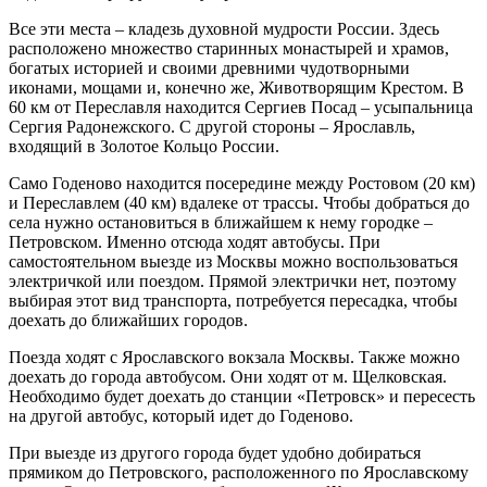
Все эти места – кладезь духовной мудрости России. Здесь
расположено множество старинных монастырей и храмов,
богатых историей и своими древними чудотворными
иконами, мощами и, конечно же, Животворящим Крестом. В
60 км от Переславля находится Сергиев Посад – усыпальница
Сергия Радонежского. С другой стороны – Ярославль,
входящий в Золотое Кольцо России.
Само Годеново находится посередине между Ростовом (20 км)
и Переславлем (40 км) вдалеке от трассы. Чтобы добраться до
села нужно остановиться в ближайшем к нему городке –
Петровском. Именно отсюда ходят автобусы. При
самостоятельном выезде из Москвы можно воспользоваться
электричкой или поездом. Прямой электрички нет, поэтому
выбирая этот вид транспорта, потребуется пересадка, чтобы
доехать до ближайших городов.
Поезда ходят с Ярославского вокзала Москвы. Также можно
доехать до города автобусом. Они ходят от м. Щелковская.
Необходимо будет доехать до станции «Петровск» и пересесть
на другой автобус, который идет до Годеново.
При выезде из другого города будет удобно добираться
прямиком до Петровского, расположенного по Ярославскому