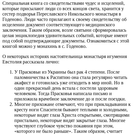
Специальная книга со свидетельствами чудес и исцелений,
которые присылают люди со всех концов света, хранится у
сестер подворья Переславского Никольского монастыря в
Годеново. Люди часто прилагают к своему свидетельству об
исцелении документ соответствующего медицинского
заключения. Таким образом, возле святыни сформировалась
целая энциклопедия удивительных событий, которые имеют
под собой подтверждающие документы. Ознакомиться с этой
книгой можно у монахинь в с. Годеново.
О некоторых историях настоятельница монастыря игумения
Евстолия рассказала лично:
У Прасковьи из Украины был рак 4 степени. После
паломничества к Распятию она стала регулярно читать
акафист и готовилась уже отходить в мир иной. Но в
один прекрасный день встала с постели здоровым
человеком. Тогда Прасковья написала письмо и
приложила врачебное заключение до и после поездки.
Многие прихожане отмечают, что при прикладывании к
кресту ноги Спасителя бывают теплыми и холодными,
некоторые видят глаза Христа открытыми, смотрящими
пристально, некоторые видят закрытые глаза. Многие
чувствуют глубокое чувство покаяния при этом,
«которого не было раньше». Таким образом, считает