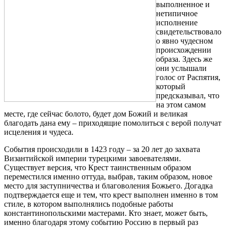
выполненное и
нетипичное
исполнение
свидетельствовало
о явно чудесном
происхождении
образа. Здесь же
они услышали
голос от Распятия,
который
предсказывал, что
на этом самом
месте, где сейчас болото, будет дом Божий и великая
благодать дана ему – приходящие помолиться с верой получат
исцеления и чудеса.
События происходили в 1423 году – за 20 лет до захвата
Византийской империи турецкими завоевателями.
Существует версия, что Крест таинственным образом
переместился именно оттуда, выбрав, таким образом, новое
место для заступничества и благоволения Божьего. Догадка
подтверждается еще и тем, что крест выполнен именно в том
стиле, в котором выполнялись подобные работы
константинопольскими мастерами. Кто знает, может быть,
именно благодаря этому событию Россию в первый раз