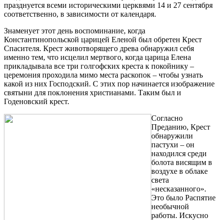
празднуется всеми историческими церквями 14 и 27 сентября
соответственно, в зависимости от календаря.
Знаменует этот день воспоминание, когда
Константинопольской царицей Еленой был обретен Крест
Спасителя. Крест животворящего древа обнаружил себя
именно тем, что исцелил мертвого, когда царица Елена
прикладывала все три голгофских креста к покойнику –
церемония проходила мимо места раскопок – чтобы узнать
какой из них Господский. С этих пор начинается изображение
святыни для поклонения христианами. Таким был и
Годеновский крест.
Согласно
Преданию, Крест
обнаружили
пастухи – он
находился среди
болота висящим в
воздухе в облаке
света
«несказанного».
Это было Распятие
необычной
работы. Искусно