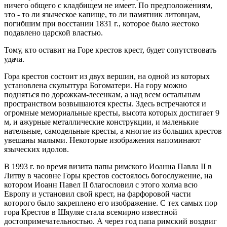
ничего общего с кладбищем не имеет. По предположениям,
это - то ли языческое капище, то ли памятник литовцам,
погибшим при восстании 1831 г., которое было жестоко
подавлено царской властью.
Тому, кто оставит на Горе крестов крест, будет сопутствовать
удача.
Гора крестов состоит из двух вершин, на одной из которых
установлена скульптура Богоматери. На гору можно
подняться по дорожкам-лесенкам, а над всем остальным
пространством возвышаются кресты. Здесь встречаются и
огромные мемориальные кресты, высота которых достигает 9
м, и ажурные металлические конструкции, и маленькие
нательные, самодельные кресты, а многие из больших крестов
увешаны малыми. Некоторые изображения напоминают
языческих идолов.
В 1993 г. во время визита папы римского Иоанна Павла II в
Литву в часовне Горы крестов состоялось богослужение, на
котором Иоанн Павел II благословил с этого холма всю
Европу и установил свой крест, на фарфоровой части
которого было закреплено его изображение. С тех самых пор
гора Крестов в Шяуляе стала всемирно известной
достопримечательностью. А через год папа римский воздвиг