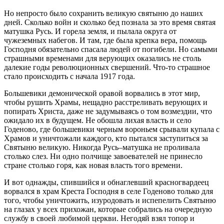
Но непросто было сохранить великую святыню до наших
дней. Сколько войн и сколько бед познала за это время святая
матушка Русь. И горела земля, и пылала округа от
чужеземных набегов. И там, где была крепка вера, помощь
Господня обязательно спасала людей от погибели. Но самыми
страшными временами для верующих оказались не столь
далекие годы революционных свершений. Что-то страшное
стало происходить с начала 1917 года.
Большевики демонической оравой ворвались в этот мир,
чтобы рушить Храмы, нещадно расстреливать верующих и
попирать Христа, даже не задумываясь о том возмездии, что
ожидало их в будущем. Не обошла лихая власть и село
Годеново, где большевики черным вороньем срывали купала с
Храмов и уничтожали каждого, кто пытался заступиться за
Святыню великую. Никогда Русь–матушка не проливала
столько слез. Ни одно полчище завоевателей не принесло
стране столько горя, как новая власть того времени.
И вот однажды, спившийся и обнаглевший красногвардеец
ворвался в храм Креста Господня в селе Годеново только для
того, чтобы уничтожить, изуродовать и испепелить Святыню
на глазах у всех прихожан, которые собрались на очередную
службу в своей любимой церкви. Негодяй взял топор и