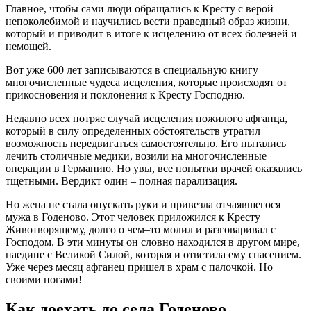
Главное, чтобы сами люди обращались к Кресту с верой
непоколебимой и научились вести праведный образ жизни,
который и приводит в итоге к исцелению от всех болезней и
немощей.
Вот уже 600 лет записываются в специальную книгу
многочисленные чудеса исцеления, которые происходят от
прикосновения и поклонения к Кресту Господню.
Недавно всех потряс случай исцеления пожилого афганца,
который в силу определенных обстоятельств утратил
возможность передвигаться самостоятельно. Его пытались
лечить столичные медики, возили на многочисленные
операции в Германию. Но увы, все попытки врачей оказались
тщетными. Вердикт один – полная парализация.
Но жена не стала опускать руки и привезла отчаявшегося
мужа в Годеново. Этот человек приложился к Кресту
Животворящему, долго о чем–то молил и разговаривал с
Господом. В эти минуты он словно находился в другом мире,
наедине с Великой Силой, которая и ответила ему спасением.
Уже через месяц афганец пришел в храм с палочкой. Но
своими ногами!
Как доехать до села Годеново