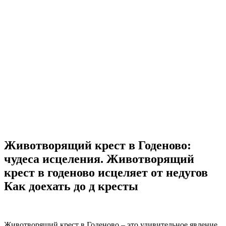
Животворящий крест в Годеново:
чудеса исцеления. Животворящий
крест в годеново исцеляет от недугов
Как доехать до д кресты
Животворящий крест в Годеново – это удивительное явление,