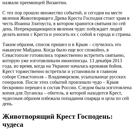
назвали преемницей Византии.
С тех пор прошло множество событий, и сегодня на месте
явления Животворящего Древа Креста Господня стоит храм в
честь Иоанна Златоуста, в котором хранится святыня по сей
день. Непрекращающиеся явления чудес побуждает людей
делать копии с Креста и уносить их с собой в города и страны.
Таким образом, список пришел и в Крым – случилось это
накануне Майдана. Когда было еще все спокойно, в
Севастополе готовились торжественно встретить святыню,
которую уже изготавливали иконописцы. 13 декабря 2013
года, во время, когда на Украине началась кровавая бойня,
Крест торжественно встретили и установили в главном
соборе Севастополя – Владимирском, усыпальнице русских
генералов. После этих событий произошло чудо – Крым
бескровно перешел в состав России. Следом была изготовлена
копия для Луганска – обитель, в которой находится Крест,
чудесным образом избежала попадания снаряда и цела по сей
день.
Животворящий Крест Господень:
чудеса