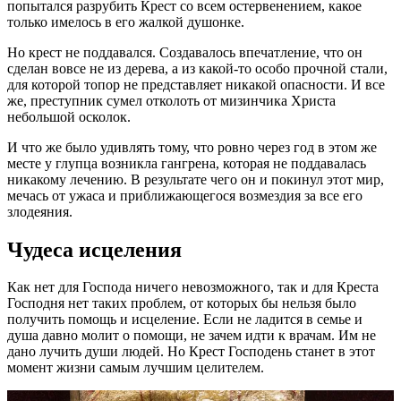
попытался разрубить Крест со всем остервенением, какое
только имелось в его жалкой душонке.
Но крест не поддавался. Создавалось впечатление, что он
сделан вовсе не из дерева, а из какой-то особо прочной стали,
для которой топор не представляет никакой опасности. И все
же, преступник сумел отколоть от мизинчика Христа
небольшой осколок.
И что же было удивлять тому, что ровно через год в этом же
месте у глупца возникла гангрена, которая не поддавалась
никакому лечению. В результате чего он и покинул этот мир,
мечась от ужаса и приближающегося возмездия за все его
злодеяния.
Чудеса исцеления
Как нет для Господа ничего невозможного, так и для Креста
Господня нет таких проблем, от которых бы нельзя было
получить помощь и исцеление. Если не ладится в семье и
душа давно молит о помощи, не зачем идти к врачам. Им не
дано лучить души людей. Но Крест Господень станет в этот
момент жизни самым лучшим целителем.