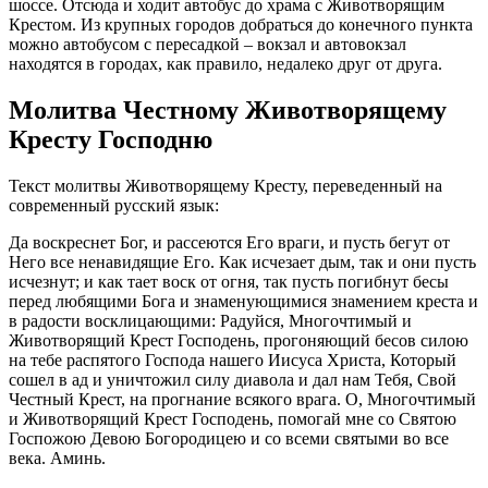
шоссе. Отсюда и ходит автобус до храма с Животворящим
Крестом. Из крупных городов добраться до конечного пункта
можно автобусом с пересадкой – вокзал и автовокзал
находятся в городах, как правило, недалеко друг от друга.
Молитва Честному Животворящему
Кресту Господню
Текст молитвы Животворящему Кресту, переведенный на
современный русский язык:
Да воскреснет Бог, и рассеются Его враги, и пусть бегут от
Него все ненавидящие Его. Как исчезает дым, так и они пусть
исчезнут; и как тает воск от огня, так пусть погибнут бесы
перед любящими Бога и знаменующимися знамением креста и
в радости восклицающими: Радуйся, Многочтимый и
Животворящий Крест Господень, прогоняющий бесов силою
на тебе распятого Господа нашего Иисуса Христа, Который
сошел в ад и уничтожил силу диавола и дал нам Тебя, Свой
Честный Крест, на прогнание всякого врага. О, Многочтимый
и Животворящий Крест Господень, помогай мне со Святою
Госпожою Девою Богородицею и со всеми святыми во все
века. Аминь.