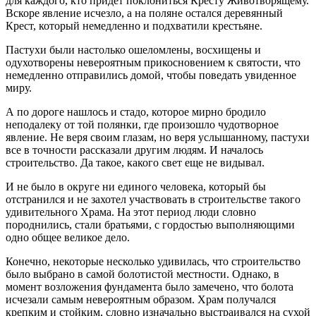
для каждого, кто придет поклониться Кресту Животворящему.
Вскоре явление исчезло, а на поляне остался деревянный
Крест, который немедленно и подхватили крестьяне.
Пастухи были настолько ошеломлены, восхищены и
одухотворены невероятным прикосновением к святости, что
немедленно отправились домой, чтобы поведать увиденное
миру.
А по дороге нашлось и стадо, которое мирно бродило
неподалеку от той полянки, где произошло чудотворное
явление. Не веря своим глазам, но веря услышанному, пастухи
все в точности рассказали другим людям. И началось
строительство. Да такое, какого свет еще не видывал.
И не было в округе ни единого человека, который бы
отстранился и не захотел участвовать в строительстве такого
удивительного Храма. На этот период люди словно
породнились, стали братьями, с гордостью выполняющими
одно общее великое дело.
Конечно, некоторые несколько удивилась, что строительство
было выбрано в самой болотистой местности. Однако, в
момент возложения фундамента было замечено, что болота
исчезали самым невероятным образом. Храм получался
крепким и стойким, словно изначально выстраивался на сухой