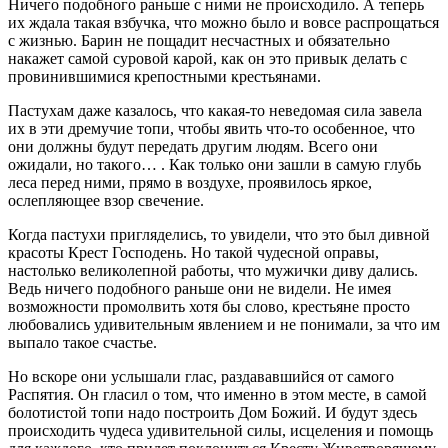
Ничего подобного раньше с ними не происходило. А теперь
их ждала такая взбучка, что можно было и вовсе распрощаться
с жизнью. Барин не пощадит несчастных и обязательно
накажет самой суровой карой, как он это привык делать с
провинившимися крепостными крестьянами.
Пастухам даже казалось, что какая-то неведомая сила завела
их в эти дремучие топи, чтобы явить что-то особенное, что
они должны будут передать другим людям. Всего они
ожидали, но такого… . Как только они зашли в самую глубь
леса перед ними, прямо в воздухе, проявилось яркое,
ослепляющее взор свечение.
Когда пастухи пригляделись, то увидели, что это был дивной
красоты Крест Господень. Но такой чудесной оправы,
настолько великолепной работы, что мужички диву дались.
Ведь ничего подобного раньше они не видели. Не имея
возможности промолвить хотя бы слово, крестьяне просто
любовались удивительным явлением и не понимали, за что им
выпало такое счастье.
Но вскоре они услышали глас, раздававшийся от самого
Распятия. Он гласил о том, что именно в этом месте, в самой
болотистой топи надо построить Дом Божий. И будут здесь
происходить чудеса удивительной силы, исцеления и помощь