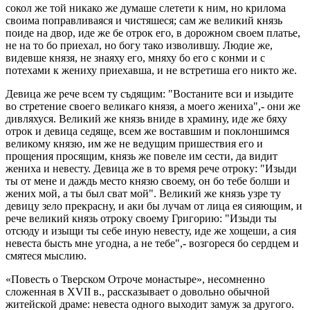
сокол же той никако же думаше слетети к ним, но крилома
своима поправливаяся и чистяшеся; сам же великий князь
поиде на двор, иде же бе отрок его, в дорожном своем платье,
не на то бо приехал, но богу тако изволившу. Людие же,
видевше князя, не знаяху его, мняху бо его с конми и с
потехами к жениху приехавша, и не встретиша его никто же.
Девица же рече всем ту съдящим: "Востаните вси и изыдите
во стретение своего великаго князя, а моего жениха",- они же
дивляхуся. Великий же князь вниде в храмину, иде же бяху
отрок и девица седяще, всем же воставшим и поклоншимся
великому князю, им же не ведущим пришествия его и
прощения просящим, князь же повеле им сести, да видит
жениха и невесту. Девица же в то время рече отроку: "Изыди
ты от мене и даждь место князю своему, он бо тебе болши и
жених мой, а ты был сват мой". Великий же князь узре ту
девицу зело прекрасну, и аки бы лучам от лица ея сияющим, и
рече великий князь отроку своему Григорию: "Изыди ты
отсюду и изыщи ты себе иную невесту, иде же хощеши, а сия
невеста бысть мне угодна, а не тебе",- возгореся бо сердцем и
смятеся мыслию.
«Повесть о Тверском Отроче монастыре», несомненно
сложенная в XVII в., рассказывает о довольно обычной
житейской драме: невеста одного выходит замуж за другого.