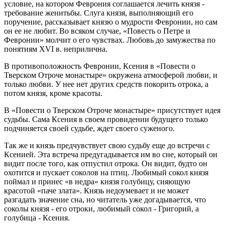
условие, на котором Феврония соглашается лечить князя -
требование женитьбы. Слуга князя, выполняющий его
поручение, рассказывает князю о мудрости Февронии, но сам
он ее не любит. Во всяком случае, «Повесть о Петре и
Февронии» молчит о его чувствах. Любовь до замужества по
понятиям XVI в. неприлична.
В противоположность Февронии, Ксения в «Повести о
Тверском Отроче монастыре» окружена атмосферой любви, и
только любви. У нее нет других средств покорить отрока, а
потом князя, кроме красоты.
В «Повести о Тверском Отроче монастыре» присутствует идея
судьбы. Сама Ксения в своем провидении будущего только
подчиняется своей судьбе, ждет своего суженого.
Так же и князь предчувствует свою судьбу еще до встречи с
Ксенией. Эта встреча предугадывается им во сне, который он
видит после того, как отпустил отрока. Он видит, будто он
охотится и пускает соколов на птиц. Любимый сокол князя
поймал и принес «в недра» князя голубицу, сияющую
красотой «паче злата». Князь недоумевает и не может
разгадать значение сна, но читатель уже догадывается, что
соколы князя - его отроки, любимый сокол - Григорий, а
голубица - Ксения.