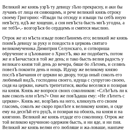
Великий же князь узрЪ ту девицу зЪло прекрасну, и аки бы
лучамъ от лица ея сияющимъ, и рече великий князь отроку
своему Григорию: «Изыди ты отсюду и изыщи ты себЪ иную
невЪсту, идЪ же хощеши, а сия невЪста бысть мнЪ угодна, а
не тебЪ»,- возгорЪся бо сердцемъ и смятеся мыслию.
Отрок же из мЪста изыде повелЪниемъ его; великий же князь
поимЪ девицу за руку и поидоста в церковь святаго
великомученика Димитрия Селунскаго, и сотвориша
обручение и цЪлование о ХристЪ, яко же подобаетъ, потом
же и вЪнчастася в той же день; и тако бысть велия радость у
великаго князя той день до вечера, бяше бо лЪтомъ, и селянъ
повелЪ покоити день и нощъ. Идущу же великому князю
послЪ вЪнчания от церкви ко двору, тогда оный соколъ его
любимый видЪ, господина своего, идуща с супругою своею,
сидя на церкви, начатъ трепетатися, якобы веселяся и позирая
на князя. Князь же вопроси своих соколников: «СлЪтЪлъ ли к
вам соколъ или нЪтъ?» Они же повЪдаша ему: «Не лЪтитъ с
церкви». Князь же, возрЪвъ на него, кликнулъ его своим
гласомъ, соколъ же скоро прилЪте к великому князю, и сяде
ему на деснЪй его руцЪ, и позирая на обоихъ, на князя и на
княгиню. Великий же князь отдаде его соколнику. Отрок же
той великою кручиною одержим бысть, и ни яде, и ни пия.
Великий же князь велми его любляше и жа-ловаше, наипаче