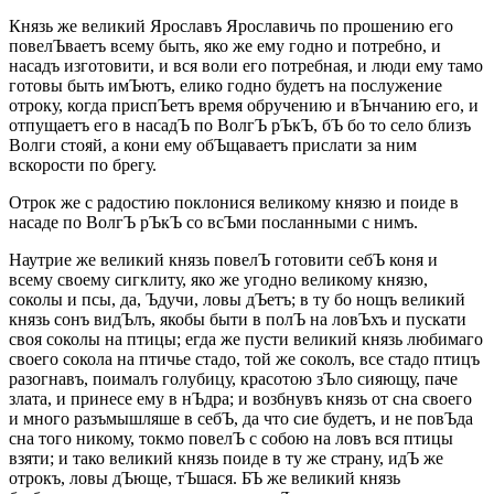
Князь же великий Ярославъ Ярославичь по прошению его
повелЪваетъ всему быть, яко же ему годно и потребно, и
насадъ изготовити, и вся воли его потребная, и люди ему тамо
готовы быть имЪютъ, елико годно будетъ на послужение
отроку, когда приспЪетъ время обручению и вЪнчанию его, и
отпущаетъ его в насадЪ по ВолгЪ рЪкЪ, бЪ бо то село близъ
Волги стояй, а кони ему обЪщаваетъ прислати за ним
вскорости по брегу.
Отрок же с радостию поклонися великому князю и поиде в
насаде по ВолгЪ рЪкЪ со всЪми посланными с нимъ.
Наутрие же великий князь повелЪ готовити себЪ коня и
всему своему сигклиту, яко же угодно великому князю,
соколы и псы, да, Ъдучи, ловы дЪетъ; в ту бо нощъ великий
князь сонъ видЪлъ, якобы быти в полЪ на ловЪхъ и пускати
своя соколы на птицы; егда же пусти великий князь любимаго
своего сокола на птичье стадо, той же соколъ, все стадо птицъ
разогнавъ, поималъ голубицу, красотою зЪло сияющу, паче
злата, и принесе ему в нЪдра; и возбнувъ князь от сна своего
и много разъмышляше в себЪ, да что сие будетъ, и не повЪда
сна того никому, токмо повелЪ с собою на ловъ вся птицы
взяти; и тако великий князь поиде в ту же страну, идЪ же
отрокъ, ловы дЪюще, тЪшася. БЪ же великий князь