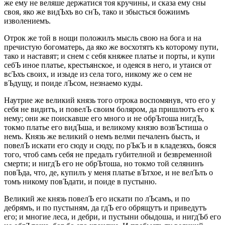
же ему не веляше держатися тоя кручины, и сказа ему сны
своя, яко же видЪхъ во снЪ, тако и збысться божиимъ
изволениемъ.
Отрок же той в нощи положилъ мысль свою на бога и на
пречистую богоматерь, да яко же восхотятъ къ которому пути,
тако и наставят; и снем с себя княжее платье и порты, и купи
себЪ иное платье, крестьянское, и одеяся в него, и утаися от
всЪхъ своих, и изыде из села того, никому же о сем не
вЪдущу, и поиде лЪсом, незнаемо куды.
Наутрие же великий князь того отрока воспомянув, что его у
себя не видитъ, и повелЪ своим боляром, да пришлютъ его к
нему; они же поискавше его много и не обрЪтоша нигдЪ,
токмо платье его видЪша, и великому князю возвЪстиша о
немъ. Князь же великий о немъ велми печаленъ бысть, и
повелЪ искати его сюду и сюду, по рЪкЪ и в кладезяхъ, бояся
того, чтоб самъ себя не предалъ губителной и безвременной
смерти; и нигдЪ его не обрЪтоша, но токмо той селянинъ
повЪда, что, де, купилъ у меня платье вЪтхое, и не велЪлъ о
томъ никому повЪдати, и поиде в пустыню.
Великий же князь повелЪ его искати по лЪсамъ, и по
дебрямъ, и по пустыням, да гдЪ его обрящутъ и приведутъ
его; и многие леса, и дебри, и пустыни обыдоша, и нигдЪб его