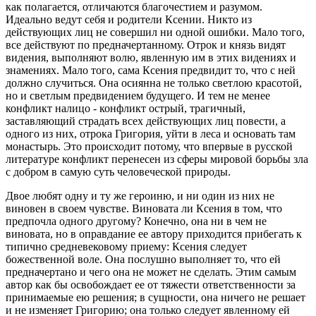
как полагается, отличаются благочестием и разумом.
Идеально ведут себя и родители Ксении. Никто из
действующих лиц не совершил ни одной ошибки. Мало того,
все действуют по предначертанному. Отрок и князь видят
видения, выполняют волю, явленную им в этих видениях и
знамениях. Мало того, сама Ксения предвидит то, что с ней
должно случиться. Она осиянна не только светлою красотой,
но и светлым предвидением будущего. И тем не менее
конфликт налицо - конфликт острый, трагичный,
заставляющий страдать всех действующих лиц повести, а
одного из них, отрока Григория, уйти в леса и основать там
монастырь. Это происходит потому, что впервые в русской
литературе конфликт перенесен из сферы мировой борьбы зла
с добром в самую суть человеческой природы.
Двое любят одну и ту же героиню, и ни один из них не
виновен в своем чувстве. Виновата ли Ксения в том, что
предпочла одного другому? Конечно, она ни в чем не
виновата, но в оправдание ее автору приходится прибегать к
типично средневековому приему: Ксения следует
божественной воле. Она послушно выполняет то, что ей
предначертано и чего она не может не сделать. Этим самым
автор как бы освобождает ее от тяжести ответственности за
принимаемые ею решения; в сущности, она ничего не решает
и не изменяет Григорию; она только следует явленному ей