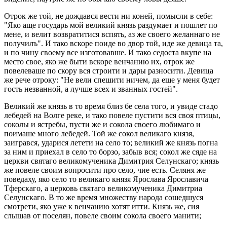
Отрок же той, не дождався вести ни коней, помысли в себе:
"Яко аще государь мой великий князь раздумает и пошлет по
мене, и велит возвратитися вспять, аз же своего желаннаго не
получилъ". И тако вскоре поиде во двор той, иде же девица та,
и по чину своему все изготовавше. И тако седоста вкупе на
место свое, яко же быти вскоре венчанию их, отрок же
повелеваше по скору вся строити и дары разносити. Девица
же рече отроку: "Не вели спешити ничем, да еще у меня будет
гость незванной, а лучше всех и званных гостей".
Великий же князь в то время близ бе села того, и увиде стадо
лебедей на Волге реке, и тако повеле пустити вся своя птицы,
соколы и ястребы, пусти же и сокола своего любимаго и
поимаше много лебедей. Той же сокол великаго князя,
заигрався, ударися летети на село то; великий же князь погна
за ним и приехал в село то борзо, забыв вся; сокол же сяде на
церкви святаго великомученика Димитрия Селунскаго; князь
же повеле своим вопросити про село, чие есть. Селяня же
поведаху, яко село то великаго князя Ярослава Ярославича
Тферскаго, а церковь святаго великомученика Димитриа
Селунскаго. В то же время множеству народа сошедшуся
смотрети, яко уже к венчанию хотят итти. Князь же, сия
слышав от поселян, повеле своим сокола своего манити;