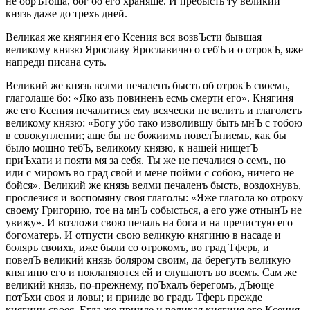
не обрЪтоша, бог бо его храняше. И пребысть ту великий
князь даже до трехъ дней.
Великая же княгиня его Ксения вся возвЪсти бывшая
великому князю Ярославу Ярославичю о себЪ и о отрокЪ, яже
напреди писана суть.
Великий же князь велми печаленъ бысть об отрокЪ своемъ,
глаголаше бо: «Яко азъ повиненъ есмь смерти его». Княгиня
же его Ксения печалитися ему всячески не велитъ и глаголетъ
великому князю: «Богу убо тако изволившу быть мнЪ с тобою
в совокуплении; аще бы не божиимъ повелЪниемъ, как бы
было мощно тебЪ, великому князю, к нашей нищетЪ
приЪхати и пояти мя за себя. Ты же не печалися о семъ, но
иди с миромъ во град свой и мене пойми с собою, ничего не
бойся». Великий же князь велми печаленъ бысть, воздохнувъ,
прослезися и воспомяну своя глаголы: «Яже глагола ко отроку
своему Григорию, тое на мнЪ собысться, а его уже отнынЪ не
увижу». И возложи свою печаль на бога и на пречистую его
богоматерь. И отпусти свою великую княгиню в насаде и
боляръ своихъ, иже были со отрокомъ, во град Тферь, и
повелЪ великий князь боляром своим, да берегутъ великую
княгиню его и покланяются ей и слушаютъ во всемъ. Сам же
великий князь, по-прежнему, поЪхалъ берегомъ, дЪюще
потЪхи своя и ловы; и прииде во градъ Тферь прежде
княгини своея. Егда же прииде и великая княгиня его Ксения