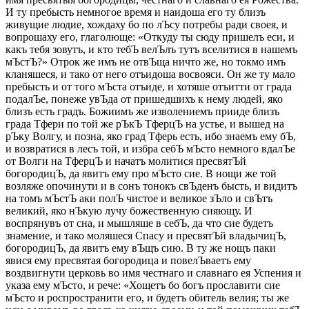
И ту пребысть немногое время и наидоша его ту близъ
живущие людие, хождаху бо по лЪсу потребы ради своея, и
вопрошаху его, глаголюще: «Откуду ты сюду пришелъ еси, и
какъ тебя зовутъ, и кто тебЪ велЪлъ тутъ вселитися в нашемъ
мЪстЪ?» Отрок же имъ не отвЪща ничто же, но токмо имъ
кланяшеся, и тако от него отъидоша восвояси. Он же ту мало
пребысть и от того мЪста отъиде, и хотяше отъитти от града
подалЪе, понеже увЪда от пришедшихъ к нему людей, яко
близъ есть градъ. Божиимъ же изволениемъ прииде близъ
града Тфери по той же рЪкЪ ТферцЪ на устье, и вышед на
рЪку Волгу, и позна, яко град Тферь есть, ибо знаемъ ему бЪ,
и возвратися в лесъ той, и избра себЪ мЪсто немного вдалЪе
от Волги на ТферцЪ и начатъ молитися пресвятЪй
богородицЪ, да явитъ ему про мЪсто сие. В нощи же той
возляже опочинути и в сонъ тонокъ свЪденъ бысть, и видитъ
на томъ мЪстЪ аки полЪ чистое и великое зЪло и свЪтъ
великий, яко нЪкую лучу божественную сияющу. И
воспрянувъ от сна, и мышляше в себЪ, да что сие будетъ
знамение, и тако моляшеся Спасу и пресвятЪй владычицЪ,
богородицЪ, да явитъ ему вЪщъ сию. В ту же нощъ паки
явися ему пресвятая богородица и повелЪваетъ ему
воздвигнути церковь во имя честнаго и славнаго ея Успения и
указа ему мЪсто, и рече: «Хощетъ бо богъ прославити сие
мЪсто и роспространити его, и будетъ обитель велия; ты же