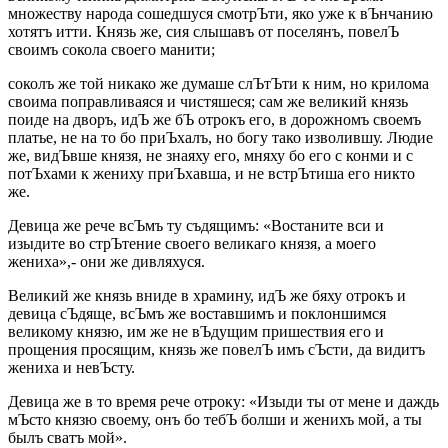
множеству народа сошедшуся смотрЪти, яко уже к вЪнчанию
хотятъ итти. Князь же, сия слышавъ от поселянъ, повелЪ
своимъ сокола своего манити;
соколъ же той никако же думаше слЪтЪти к ним, но крилома
своима поправливаяся и чистяшеся; сам же великий князь
поиде на дворъ, идЪ же бЪ отрокъ его, в дорожномъ своемъ
платье, не на то бо приЪхалъ, но богу тако изволившу. Людие
же, видЪвше князя, не знаяху его, мняху бо его с конми и с
потЪхами к жениху приЪхавша, и не встрЪтиша его никто
же.
Девица же рече всЪмъ ту съдящимъ: «Востаните вси и
изыдите во стрЪтение своего великаго князя, а моего
жениха»,- они же дивляхуся.
Великий же князь вниде в храмину, идЪ же бяху отрокъ и
девица сЪдяще, всЪмъ же воставшимъ и поклоншимся
великому князю, им же не вЪдущим пришествия его и
прощения просящим, князь же повелЪ имъ сЪсти, да видитъ
жениха и невЪсту.
Девица же в то время рече отроку: «Изыди ты от мене и даждь
мЪсто князю своему, онъ бо тебЪ болши и женихъ мой, а ты
былъ сватъ мой».