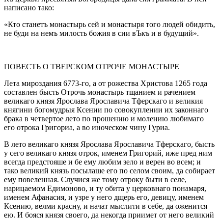
написано тако:
«Кто станетъ монастырь сей и монастыря того людей обидить,
не буди на немъ милость божия в сии вЪкъ и в будущий».
ПОВЕСТЬ О ТВЕРСКОМ ОТРОЧЕ МОНАСТЫРЕ
Лета мироздания 6773-го, а от рожества Христова 1265 года
составлен бысть Отрочь монастырь тщанием и рачением
великаго князя Ярослава Ярославича Тферскаго и великия
княгини богомудрыя Ксении по совокуплении их законнаго
брака в четвертое лето по прошению и молению любимаго
его отрока Григориа, а во иноческом чину Гуриа.
В лето великаго князя Ярослава Ярославича Тферскаго, бысть
у сего великаго князя отрок, именем Григорий, иже пред ним
всегда предстояше и бе ему любим зело и верен во всем; и
тако великий князь посылаше его по селом своим, да собирает
ему повеленная. Случися же тому отроку быти в селе,
нарицаемом Едимоново, и ту обита у церковнаго понамаря,
именем Афанасия, и узре у него дщерь его, девицу, именем
Ксению, велми красну, и начат мыслити в себе, да оженится
ею. И бояся князя своего, да некогда приимет от него великий