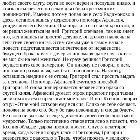
любит своего слугу, слуга во всем верен и послушен князю, и
князь посылает его по селам для сбора крестьянских
повинностей. Именно потому попал он в село Евдимоново и
здесь, остановившись у церковного пономаря Афанасия,
увидел дочь его Ксению. Она поразила его своей красотой, и
он решил жениться на ней. Григорий опечален, так как знает,
что, женившись на простой девушке, он должен навлечь на
себя гнев своего князя. Этим самым уже в самом начале
повести подготавливается впечатление от неравенства
будущего брака князя с дочерью пономаря: даже слуга князя
не мог бы на ней жениться. Не сразу решился Григорий
осуществить свое намерение. Он никому не говорил о нем,
постоянно размышляя, как бы его исполнить. Наконец,
оставшись наедине с ее отцом, Григорий стал просить выдать
за него дочь. Пономарь Афанасий смутился просьбой
Григория. И снова подчеркивается неравенство брака со
слугой князя. Афанасий думает: отрок предстоит пред таким
великим князем и предлагает мне такое. И вот Ксения говорит
отцу: «Отче мой! сотвори ему вся сия. Елико он тебе обещася,
положи на волю его, богу бо тако изволившу и сие да будет».
Ее слова не вызывают еще удивления своей необычностью и
мудростью. Только постепенно становится ясно в повести, что
Ксения обладает даром прозорливости. Спустя некоторое
время, когда Ксения обручилась с Григорием, Григорий
возвратился с радостью в Тверь, чтобы просить у великого