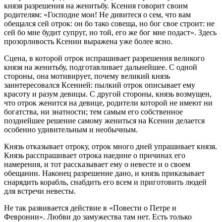
князя разрешения на женитьбу. Ксения говорит своим
родителям: «Господне мои! Не дивитеся о сем, что вам
обещался сей отрок: он бо тако совеща, но бог свое строит: не
сей бо мне будит супруг, но той, его же бог мне подаст». Здесь
прозорливость Ксении выражена уже более ясно.
Сцена, в которой отрок испрашивает разрешения великого
князя на женитьбу, подготавливает дальнейшее. С одной
стороны, она мотивирует, почему великий князь
заинтересовался Ксенией: пылкий отрок описывает ему
красоту и разум девицы. С другой стороны, князь возмущен,
что отрок женится на девице, родители которой не имеют ни
богатства, ни знатности; тем самым его собственное
позднейшее решение самому жениться на Ксении делается
особенно удивительным и необычным.
Князь отказывает отроку, отрок много дней упрашивает князя.
Князь расспрашивает отрока наедине о причинах его
намерения, и тот рассказывает ему о невесте и о своем
обещании. Наконец разрешение дано, и князь приказывает
снарядить корабль, снабдить его всем и приготовить людей
для встречи невесты.
Не так развивается действие в «Повести о Петре и
Февронии». Любви до замужества там нет. Есть только