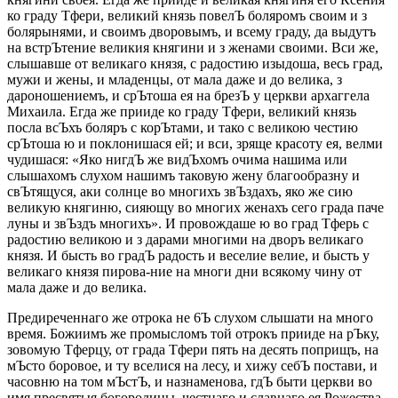
ко граду Тфери, великий князь повелЪ боляромъ своим и з
болярынями, и своимъ дворовымъ, и всему граду, да выдутъ
на встрЪтение великия княгини и з женами своими. Вси же,
слышавше от великаго князя, с радостию изыдоша, весь град,
мужи и жены, и младенцы, от мала даже и до велика, з
дароношениемъ, и срЪтоша ея на брезЪ у церкви архаггела
Михаила. Егда же прииде ко граду Тфери, великий князь
посла всЪхъ боляръ с корЪтами, и тако с великою честию
срЪтоша ю и поклонишася ей; и вси, зряще красоту ея, велми
чудишася: «Яко нигдЪ же видЪхомъ очима нашима или
слышахомъ слухом нашимъ таковую жену благообразну и
свЪтящуся, аки солнце во многихъ звЪздахъ, яко же сию
великую княгиню, сияющу во многих женахъ сего града паче
луны и звЪздъ многихъ». И провождаше ю во град Тферь с
радостию великою и з дарами многими на дворъ великаго
князя. И бысть во градЪ радость и веселие велие, и бысть у
великаго князя пирова-ние на многи дни всякому чину от
мала даже и до велика.
Предиреченнаго же отрока не 6Ъ слухом слышати на много
время. Божиимъ же промысломъ той отрокъ прииде на рЪку,
зовомую Тферцу, от града Тфери пять на десять поприщъ, на
мЪсто боровое, и ту вселися на лесу, и хижу себЪ постави, и
часовню на том мЪстЪ, и назнаменова, гдЪ быти церкви во
имя пресвятыя богородицы, честнаго и славнаго ея Рожества.