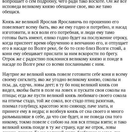
вопрошает о сем подробну, чего ради тако восхоте. Он же все
исповеда великому князю обещание свое, яко же тамо
обещася.
Князь же великий Ярослав Ярославичь по прошению его
повелевает всему быть, яко же ему годно и потребно, и насад
изготовити, и вся воли его потребная, и люди ему тамо
готовы быть имеют, елико годно будет на послужение отроку,
когда приспеет время обручению и венчанию его, и отпущает
его в насаде по Волге реке, бе бо то село близ Волги стояй, а
кони ему обещавает прислати за ним вскорости по брегу.
Отрок же с радостию поклонися великому князю и поиде в
насаде по Волге реке со всеми посланными с ним.
Наутрие же великий князь повеле готовити себе коня и всему
своему сигклиту, яко же угодно великому князю, соколы и
псы, да, едучи, ловы деет; в ту бо нощ великий князь сон
видел, якобы быти в поле на ловех и пускати своя соколы на
птицы; егда же пусти великий князь любимаго своего сокола
на птичье стадо, той же сокол, все стадо птиц разогнав,
поимал голубицу, красотою зело сияющу, паче злата, и
принесе ему в недра; и возбнув князь от сна своего и много
разъмышляше в себе, да что сие будет, и не поведа сна того
никому, токмо повеле с собою на лов вся птицы взяти; и тако
великий князь поиде в ту же страну, иде же отрок, ловы