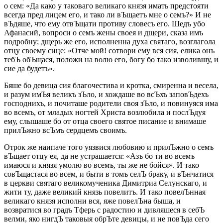
о сем: «Да како у таковаго великаго князя имать предстояти
всегда пред лицем его, и тако ли вЪщаетъ мне о семъ?» И не
вЪдяше, что ему отвЪщати противу словесъ его. Шедъ убо
Афанасий, вопроси о семъ жены своея и дщери, сказа имъ
подробну; дщерь же его, исполненна духа святаго, возглагола
отцу своему сице: «Отче мой! сотвори ему вся сия, елика онъ
тебЪ обЪщася, положи на волю его, богу бо тако изволившу, и
сие да будетъ».
Бяше бо девица сия благочестива и кротка, смиренна и весела,
и разум имЪя великъ зЪло, и хождаше во всЪхъ заповЪдехъ
господнихъ, и почиташе родители своя зЪло, и повинуяся има
во всемъ, от младых ногтей Христа возлюбила и послЪдуя
ему, слышаше бо от отца своего святое писание и внимаше
прилЪжно всЪмъ сердцемъ своимъ.
Отрок же наипаче того уязвися любовию и прилЪжно о семъ
вЪщает отцу ея, да не устрашается: «Азъ бо ти во всемъ
имаюся и князя умолю во всемъ, ты же не бойся». И тако
совЪщастася во всем, и быти в томъ селЪ браку, и вЪнчатися
в церкви святаго великомученика Димитриа Селунскаго, и
жити ту, даже великий князь повелитъ. И тако повелЪнная
великаго князя исполни вся, яже повелЪна быша, и
возвратися во градъ Тферь с радостию и дивляшеся в себЪ
велми, яко нигдЪ таковыя обрЪте девицы, и не повЪда сего