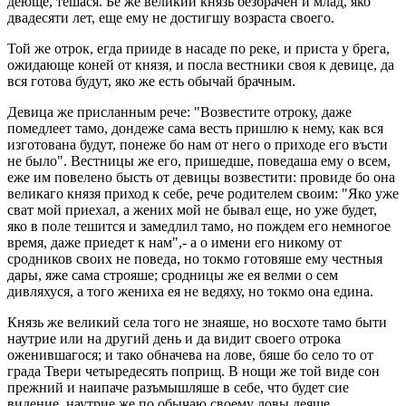
деюще, тешася. Бе же великий князь безбрачен и млад, яко
двадесяти лет, еще ему не достигшу возраста своего.
Той же отрок, егда прииде в насаде по реке, и приста у брега,
ожидающе коней от князя, и посла вестники своя к девице, да
вся готова будут, яко же есть обычай брачным.
Девица же присланным рече: "Возвестите отроку, даже
помедлеет тамо, дондеже сама весть пришлю к нему, как вся
изготована будут, понеже бо нам от него о приходе его въсти
не было". Вестницы же его, пришедше, поведаша ему о всем,
еже им повелено бысть от девицы возвестити: провиде бо она
великаго князя приход к себе, рече родителем своим: "Яко уже
сват мой приехал, а жених мой не бывал еще, но уже будет,
яко в поле тешится и замедлил тамо, но пождем его немногое
время, даже приедет к нам",- а о имени его никому от
сродников своих не поведа, но токмо готовяше ему честныя
дары, яже сама строяше; сродницы же ея велми о сем
дивляхуся, а того жениха ея не ведяху, но токмо она едина.
Князь же великий села того не знаяше, но восхоте тамо быти
наутрие или на другий день и да видит своего отрока
оженившагося; и тако обначева на лове, бяше бо село то от
града Твери четыредесять поприщ. В нощи же той виде сон
прежний и наипаче разъмышляше в себе, что будет сие
видение, наутрие же по обычаю своему ловы деяше.