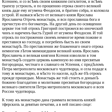
Ксениею, и со всЪмъ своим княжиим сигклитом, и всЪмъ
трапезу устроилъ, и по прошению отрока своего великий
князь даде ему игумена Феодосия, и братию собра, и колокола
устрой. И назвася мЪсто от великаго князя Ярослава
Ярославича Отрочь монастырь, и вси прославиша бога и
пречистую его богоматерь. На другий день по освящении
церкве тоя той отрокъ Григорий пострижеся во иноческий
чинъ и нареченъ бысть Гурий от игумена Феодосия. И той
отрокъ по пострижении своемъ немногое время поживе и
преставися ко господу, и погребенъ бысть во своем
монастырЪ. По преставлении же блаженнаго онаго отрока
немногим лЪтом мимошедшим великий князь Ярославъ
Ярославичь и великая княгиня Ксения изволили в том
монастырЪ создати церковь каменную во имя пресвятыя
богородицы, честнаго и славнаго ея Успения, с придЪломъ
Петра митрополита московскаго чудотворца, и села подаде к
тому ж монастырю, и мЪсто то насели, идЪ же бЪ отрокъ
прежде пришедыи. Монастырь же той стоитъ и донынЪ
божиею благодатию и молитвами пресвятыя богородицы и
великаго святителя Петра митрополита московскаго и всея
России чудотворца.
К тому жъ монастырю дана граммата великихъ князей
тферскихъ за девятью печатми, а в ней писано сице: