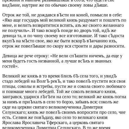
видЪние, наутрие же по обычаю своему ловы дЪяше.
Отрок же той, не дождався вЪсти ни коней, помысли в себе:
«Яко аще государь мой великий князь раздумает и пошлетъ по
мене, и велитъ возвратитися вспять, азъ же своего желаннаго
не получилъ». И тако вскорЪ поиде во дворъ той, идЪ же
девица та, и по чину своему все изготовавше. И тако сЪдоста
вкупЪ на мЪсто свое, яко же быти вскорЪ вЪнчанию ихъ,
отрок же повелЪваше по скору вся строити и дары разносити.
Девица же рече отроку: «Не вели спЪшити ничемъ, да еще у
меня будетъ гость незванной, а лучше всЪхъ и званных
гостей».
Великий же князь в то время близъ бЪ села того, и увидЪ
стадо лебедей на ВолгЪ рекЪ, и тако повелЪ пустити вся своя
птицы, соколы и ястребы, пусти же и сокола своего любимаго
и поимаше много лебедей. Той же соколъ великаго князя,
заигрався, ударися лЪтЪти на село то; великий же князь погна
за нимъ и приЪхалъ в село то борзо, забывъ вся; соколъ же
сяде на церкви святаго великомученика Димитрия
Селунскаго; князь же повелЪ своимъ вопросити про село, чие
есть. Селяня же повЪдаху, яко село то великаго князя
Ярослава Ярославича Тферскаго, а церковь святаго
великомученика Димитриа Селунскаго. В то же время