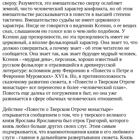
сверху. Разумеется, это вмешательство сверху ослабляет
земной, чисто человеческий характер конфликта, но об этом
вмешательстве рассказывается в повести в высшей степени
тактично. Вмешательство судьбы не имеет церковного
характера. Нигде не говорится о видениях Ксении, о ее вещих
снах, слышанном ею голосе или о чем-либо подобном. У
Ксении дар прозорливости, но эта прозорливость имеет не
церковный, а вполне фольклорный характер. Она знает то, что
должно совершиться, а почему знает - об этом читателю не
сообщается. Она знает так, как знает будущее мудрый человек.
Ксения - «мудрая дева», персонаж, хорошо известный в
русском фольклоре и отразившийся в древнерусской
литературе: вспомним деву Февронию в «Повести о Петре и
Февронии Муромских» XVI в. Но, в противоположность
сказочному развитию сюжета, в «Повести о Тверском Отроче
монастыре» все перенесено в более «человеческий план».
Повесть еще далека от погружения в быт, но она уже
развивается в сфере обычных человеческих отношений.
Действие «Повести о Тверском Отроче монастыре»
открывается сообщением о том, что у тверского великого
князя Ярослава Ярославича был отрок Григорий, которого
князь любил больше других своих слуг. Этим самым
подчеркивается, что взаимоотношения князя и его любимого
слуги - главное в дальнейшем развертывании сюжета. Князь