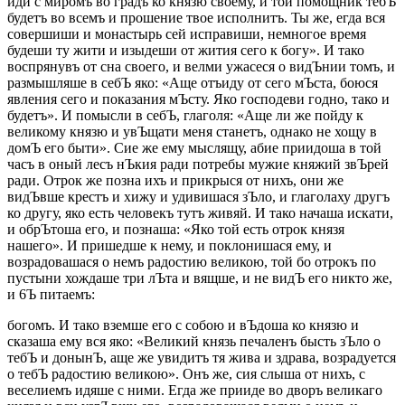
иди с миромъ во градъ ко князю своему, и той помощник тебЪ
будетъ во всемъ и прошение твое исполнитъ. Ты же, егда вся
совершиши и монастырь сей исправиши, немногое время
будеши ту жити и изыдеши от жития сего к богу». И тако
воспрянувъ от сна своего, и велми ужасеся о видЪнии томъ, и
размышляше в себЪ яко: «Аще отъиду от сего мЪста, боюся
явления сего и показания мЪсту. Яко господеви годно, тако и
будетъ». И помысли в себЪ, глаголя: «Аще ли же пойду к
великому князю и увЪщати меня станетъ, однако не хощу в
домЪ его быти». Сие же ему мыслящу, абие приидоша в той
часъ в оный лесъ нЪкия ради потребы мужие княжий звЪрей
ради. Отрок же позна ихъ и прикрыся от нихъ, они же
видЪвше крестъ и хижу и удивишася зЪло, и глаголаху другъ
ко другу, яко есть человекъ тутъ живяй. И тако начаша искати,
и обрЪтоша его, и познаша: «Яко той есть отрок князя
нашего». И пришедше к нему, и поклонишася ему, и
возрадовашася о немъ радостию великою, той бо отрокъ по
пустыни хождаше три лЪта и вящше, и не видЪ его никто же,
и 6Ъ питаемъ:
богомъ. И тако вземше его с собою и вЪдоша ко князю и
сказаша ему вся яко: «Великий князь печаленъ бысть зЪло о
тебЪ и донынЪ, аще же увидитъ тя жива и здрава, возрадуется
о тебЪ радостию великою». Онъ же, сия слыша от нихъ, с
веселиемъ идяше с ними. Егда же прииде во дворъ великаго