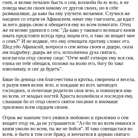
гнев, и велми печален бысть о сем, возлюби бо ю зело, и не
поведа мысли своея никому от другов своих, но в себе
размышляше, да како бы ему улучити желаемое. Случися же
наедине со отцем ея Афанасием, начат ему глаголати, да вдаст
за него дщерь свою и обещается ему во всем помогати. Отец
же ея велми удивися о сем: "Да како у таковаго великаго князя
имать предстояти всегда пред лицем его, и тако ли вещает мне
о семъ?" И не ведяше, что ему отвещати противу словес его.
Шед убо Афанасий, вопроси о сем жены своея и дщери, сказа
им подробну; дщерь же его, исполненна духа святаго,
возглагола отцу своему сице: "Отче мой! сотвори ему вся сия,
елика он тебе обещася, положи на волю его, богу бо тако
изволившу, и сие да будетъ".
Бяше бо девица сия благочестива и кротка, смиренна и весела,
и разум имея велик зело, и хождаше во всех заповедех
господних, и почиташе родители своя зело, и повинуяся има
во всем, от младых ногтей Христа возлюбила и последуя ему,
слышаше бо от отца своего святое писание и внимаше
прилежно всем сердцем своим.
Отрок же наипаче того уязвися любовию и прилежно о сем
вещает отцу ея, да не устрашается: "Аз бо ти во всем имаюся и
князя умолю во всем, ты же не бойся". И тако совещастася во
всем, и быти в том селе браку, и венчатися в церкви святаго