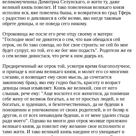
великомученика Димитриа Селунскаго, и жити ту, даже
великий князь повелит. И тако повеленная великаго князя
исполни вся, яже повелена быша, и возвратися во град Тферь
с радостию и дивляшеся в себе велми, яко нигде таковыя
обрете девицы, и не поведа сего никому.
Отроковица же после его рече отцу своему и матери:
"Господие мои! не дивитеся о сем, что вам обещался сей
отрок, он бо тако совеща, но бог свое строить: не сей бо мне
будет супруг, но той, его же бог мне подастъ". Родители же ея
о сем велми дивистася, что рече к ним дщерь их.
Предиреченный же отрок той, усмотря время благополучное,
и припаде к ногама великаго князя, и молит его со многими
слезами, и возвещает ему свою мысль, да сочетается
законному браку, яко ему годно бысть, красоту и возраст
девицы оныя изъявляет. Князь же великий, сия от него
слышав, рече ему: "Аще восхотел еси женитися, да поимеши
ce6е жену от велмож богатых, а не от простых людей, и не
богатых, и худеиших, и безотечественных, да не будеши в
поношении и уничижении от своих родителей, и от боляр и
другов, и от всех ненавидим будеши, и от мене удален стыда
ради моего". Однако на многи дни отрок моляше прилежно
великаго князя, да повелит ему желание свое исполнити и
тамо жити. И тако великий князь наедине его увещавает и