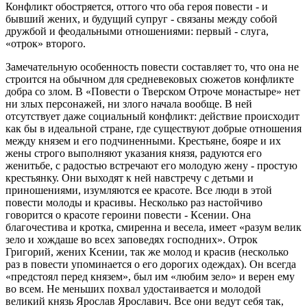
Конфликт обостряется, оттого что оба героя повести - и
бывший жених, и будущий супруг - связаны между собой
дружбой и феодальными отношениями: первый - слуга,
«отрок» второго.
Замечательную особенность повести составляет то, что она не
строится на обычном для средневековых сюжетов конфликте
добра со злом. В «Повести о Тверском Отроче монастыре» нет
ни злых персонажей, ни злого начала вообще. В ней
отсутствует даже социальный конфликт: действие происходит
как бы в идеальной стране, где существуют добрые отношения
между князем и его подчиненными. Крестьяне, бояре и их
жены строго выполняют указания князя, радуются его
женитьбе, с радостью встречают его молодую жену - простую
крестьянку. Они выходят к ней навстречу с детьми и
приношениями, изумляются ее красоте. Все люди в этой
повести молоды и красивы. Несколько раз настойчиво
говорится о красоте героини повести - Ксении. Она
благочестива и кротка, смиренна и весела, имеет «разум велик
зело и хождаше во всех заповедях господних». Отрок
Григорий, жених Ксении, так же молод и красив (несколько
раз в повести упоминается о его дорогих одеждах). Он всегда
«предстоял перед князем», был им «любим зело» и верен ему
во всем. Не меньших похвал удостаивается и молодой
великий князь Ярослав Ярославич. Все они ведут себя так,