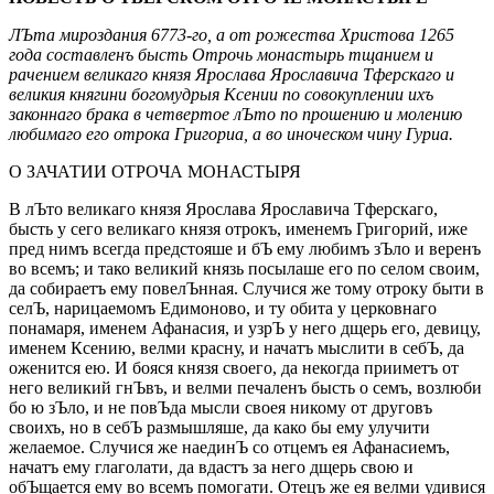
ЛЪта мироздания 6773-го, а от рожества Христова 1265
года составленъ бысть Отрочь монастырь тщанием и
рачением великаго князя Ярослава Ярославича Тферскаго и
великия княгини богомудрыя Ксении по совокуплении ихъ
законнаго брака в четвертое лЪто по прошению и молению
любимаго его отрока Григориа, а во иноческом чину Гуриа.
О ЗАЧАТИИ ОТРОЧА МОНАСТЫРЯ
В лЪто великаго князя Ярослава Ярославича Тферскаго,
бысть у сего великаго князя отрокъ, именемъ Григорий, иже
пред нимъ всегда предстояше и бЪ ему любимъ зЪло и веренъ
во всемъ; и тако великий князь посылаше его по селом своим,
да собираетъ ему повелЪнная. Случися же тому отроку быти в
селЪ, нарицаемомъ Едимоново, и ту обита у церковнаго
понамаря, именем Афанасия, и узрЪ у него дщерь его, девицу,
именем Ксению, велми красну, и начатъ мыслити в себЪ, да
оженится ею. И бояся князя своего, да некогда прииметъ от
него великий гнЪвъ, и велми печаленъ бысть о семъ, возлюби
бо ю зЪло, и не повЪда мысли своея никому от друговъ
своихъ, но в себЪ размышляше, да како бы ему улучити
желаемое. Случися же наединЪ со отцемъ ея Афанасиемъ,
начатъ ему глаголати, да вдастъ за него дщерь свою и
обЪщается ему во всемъ помогати. Отецъ же ея велми удивися