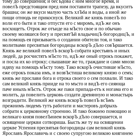
тому до совершения; и бесЪдова с ним многое время, и
повелЪ предстоящим пред ним поставити трапезу, да вкуситъ
брашна; он же вкуси малую часть хлЪба и воды, а иной же
пищи отнюдь не прикоснуся. Великий же князь повелЪ по
воли его быти и тако отпусти его с миромъ, идЪ же онъ
восхощетъ. Отрок же отъиде на мЪсто свое и по обычаю
своему моляшеся богу и пресвятЪй владычицЪ богородицЪ, и
на помощъ ея призываеть о создании обители тоя, и тако
молитвами пресвятыя богородицы вскорЪ дЪло совЪршается.
Князь же великий повелЪ вскорЪ собрати крестьянъ и иных
людей, да росчистятъ мЪсто то, идЪ же оный отрокъ покажет,
и посла их ко отроку; слышавше же то, граждане и сами мнози
идяху на помощъ мЪсту тому. Тако вскорЪ очистивше мЪсто,
еже отрокъ показа имъ, и возвЪстиша великому князю о семъ;
князь же прослави бога и отрока своего о сем похвали. И тако
сам великий князь прииде на то мъсто и видЪ его сияюща
паче иныхъ мЪстъ. Отрок же паки припада-етъ к ногама его и
молитъ, да повелитъ церковь создати древянную и монастырь
возградити. Великий же князь вскорЪ повелЪ всЪмъ
прежнимъ людемъ тутъ работати и мастеровъ добрыхъ
собрати к церковному строению. И тако божиею помощию и
великаго князя повелЪнием вскорЪ дЪло совершается, и
освящение церкви сотвориша. Бысть же ту на освящении
церкве Успения пресвятыя богородицы сам великий князь
Ярославъ Ярославичь и с своею супругою великою княгинею