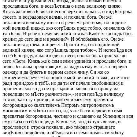
князя и вси узрЪвши его, возрадовашася велми о немъ и
прославиша бога, и возвЪстиша о немъ великому князю.
Князь же повелЪ ввести его в верхния палаты, и видЪ отрока
своего, и возрадовася велми, и похвали бога. Он же
поклонися великому князю и рече: «Прости мя, господине
мой великий княже, яко согрЪших пред тобою, опечалихъ бо
тя зЪло». И рече к нему великий князь: «Како тя господь богь
хранит до сего дне и времени?» И облобызавъ его. Он же
поклонися до земли и рече: «Прости мя, господине мой
великий княже, яко согрЪшихъ пред тобою». И исповЪда вся
о себЪ по ряду, како изыде от него, и како богъ привЪде до
сего мЪста. Князь же о сем велми удивися и прослави бога, и
повелЪ своим предстоящим, да дадутъ ему всю его первую
одежду, и да будетъ в первом своем чину. Он же со
смирениемъ рече: «Господине мой великий княже, я не того
ради приидохъ к тебЪ, но да ты от печали свободишися и
прошения моего да не презъриши: молю тя и прошу, да
повелиши то мЪсто разчистити»,- и вся повЪда великому
князю, како ту прииде, и како явилася ему пресвятая
богородица со святителемъ Петромъ митрополитомъ
московским и мЪсто показа, идЪ же быти церкви во имя
пресвятыя богородицы, честнаго и славнаго ея Успения; и вся
ему сказа о себЪ по ряду. Князь же, воздохнувъ велми, и
прослезися и отрока похвали, яко таковаго страшнаго
видЪния сподобися, и обЪщася во всемъ помогати мЪсту