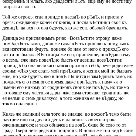
безбраченъ и младъ, яко двадесяти лЪтъ, еще ему не достигшу
возраста своего.
Той же отрокъ, егда прииде в насадЪ по рЪкЪ, и приста у
брега, ожидающе коней от князя, и посла вЪстники своя къ
девицЪ, да вся готова будутъ, яко же есть обычай брачнымъ.
Девица же присланнымъ рече: «ВозвЪстите отроку, даже
помЪдлЪетъ тамо, дондеже сама вЪсть пришлю к нему, какъ
вся изготована будутъ, понеже бо нам от него о приходЪ его
въсти не было». ВЪстницы же его, пришедше, повЪдаша ему
о всемъ, еже имъ повелЪно бысть от девицы возвЪстити:
провидЪ бо она великаго князя приход к себЪ, рече родителем
своим: «Яко уже сватъ мой приЪхалъ, а жених мой не бывалъ
еще, но уже будетъ, яко в полЪ тЪшится и замЪдлилъ тамо, но
пождемъ его немногое время, даже приЪдетъ к нам»,- а о
имени его никому от сродниковъ своих не повЪда, но токмо
готовяше ему честныя дары, яже сама строяше; сродницы же
ея велми о семъ дивляхуся, а того жениха ея не вЪдяху, но
токмо она едина.
Князь же великий села того не знаяше, но восхотЪ тамо быти
наутрие или на другий день и да видитъ своего отрока
оженившагося; и тако обначева на ловЪ, бяше бо село то от
града Твери четыредесять поприщъ. В нощи же той видЪ сонъ
прежний и наипаче разъмышляше в себЪ, что будетъ сие