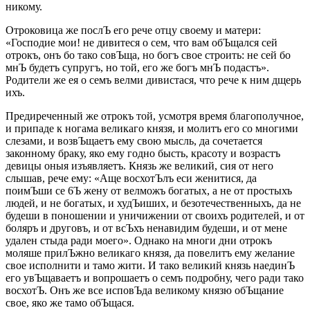
никому.
Отроковица же послЪ его рече отцу своему и матери:
«Господие мои! не дивитеся о сем, что вам обЪщался сей
отрокъ, онъ бо тако совЪща, но богъ свое строить: не сей бо
мнЪ будетъ супругъ, но той, его же богъ мнЪ подастъ».
Родители же ея о семъ велми дивистася, что рече к ним дщерь
ихъ.
Предиреченный же отрокъ той, усмотря время благополучное,
и припаде к ногама великаго князя, и молитъ его со многими
слезами, и возвЪщаетъ ему свою мысль, да сочетается
законному браку, яко ему годно бысть, красоту и возрастъ
девицы оныя изъявляетъ. Князь же великий, сия от него
слышав, рече ему: «Аще восхотЪлъ еси женитися, да
поимЪши ce 6Ъ жену от велможъ богатых, а не от простыхъ
людей, и не богатых, и худЪиших, и безотечественныхъ, да не
будеши в поношении и уничижении от своихъ родителей, и от
боляръ и друговъ, и от всЪхъ ненавидим будеши, и от мене
удален стыда ради моего». Однако на многи дни отрокъ
моляше прилЪжно великаго князя, да повелитъ ему желание
свое исполнити и тамо жити. И тако великий князь наединЪ
его увЪщаваетъ и вопрошаетъ о семъ подробну, чего ради тако
восхотЪ. Онъ же все исповЪда великому князю обЪщание
свое, яко же тамо обЪщася.